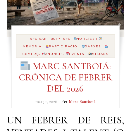
-
INFO SANT BOI
INFO:
NOTICIES I
-
-
MEMÒRIA
PARTICIPACIÓ I
XARXES
COMERÇ,
ANUNCIS,
EVENTS I
MITJANS
MARC SANTBOIÀ:
CRÒNICA DE FEBRER
DEL 2026
març 1, 2026
- Per
Marc Santboià
UN FEBRER DE REIS,