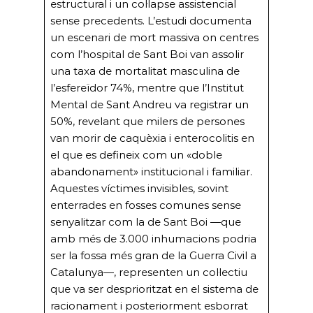
estructural i un col·lapse assistencial
sense precedents. L’estudi documenta
un escenari de mort massiva on centres
com l’hospital de Sant Boi van assolir
una taxa de mortalitat masculina de
l’esfereïdor 74%, mentre que l’Institut
Mental de Sant Andreu va registrar un
50%, revelant que milers de persones
van morir de caquèxia i enterocolitis en
el que es defineix com un «doble
abandonament» institucional i familiar.
Aquestes víctimes invisibles, sovint
enterrades en fosses comunes sense
senyalitzar com la de Sant Boi —que
amb més de 3.000 inhumacions podria
ser la fossa més gran de la Guerra Civil a
Catalunya—, representen un col·lectiu
que va ser desprioritzat en el sistema de
racionament i posteriorment esborrat