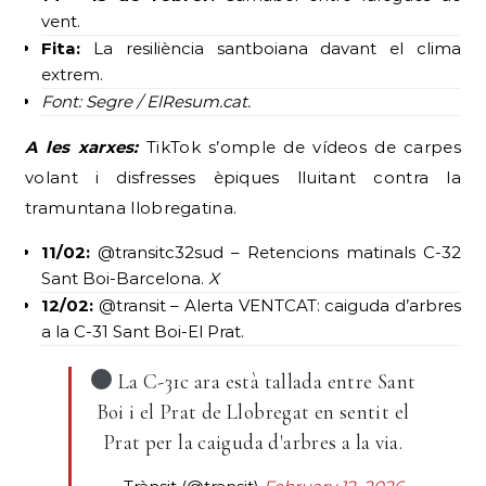
vent.
Fita:
La resiliència santboiana davant el clima
extrem.
Font: Segre / ElResum.cat.
A les xarxes:
TikTok s’omple de vídeos de carpes
volant i disfresses èpiques lluitant contra la
tramuntana llobregatina.
11/02:
@transitc32sud – Retencions matinals C-32
Sant Boi-Barcelona.
X
12/02:
@transit – Alerta VENTCAT: caiguda d’arbres
a la C-31 Sant Boi-El Prat.
La C-31c ara està tallada entre Sant
Boi i el Prat de Llobregat en sentit el
Prat per la caiguda d'arbres a la via.