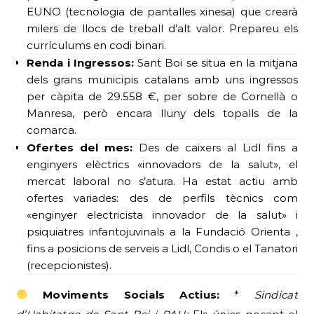
EUNO (tecnologia de pantalles xinesa) que crearà
milers de llocs de treball d’alt valor. Prepareu els
currículums en codi binari.
Renda i Ingressos:
Sant Boi se situa en la mitjana
dels grans municipis catalans amb uns ingressos
per càpita de 29.558 €, per sobre de Cornellà o
Manresa, però encara lluny dels topalls de la
comarca.
Ofertes del mes:
Des de caixers al Lidl fins a
enginyers elèctrics «innovadors de la salut», el
mercat laboral no s’atura. Ha estat actiu amb
ofertes variades: des de perfils tècnics com
«enginyer electricista innovador de la salut» i
psiquiatres infantojuvinals a la Fundació Orienta ,
fins a posicions de serveis a Lidl, Condis o el Tanatori
(recepcionistes).
Moviments Socials Actius:
*
Sindicat