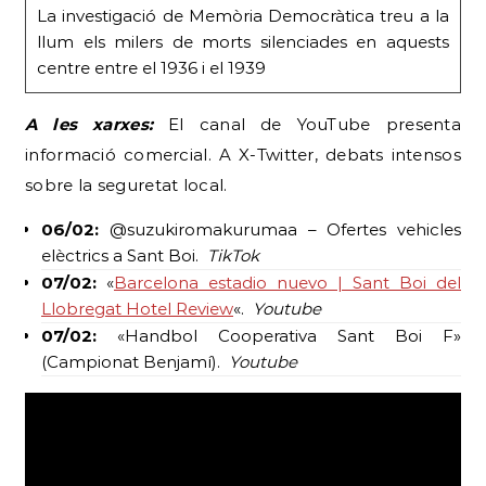
La investigació de Memòria Democràtica treu a la
llum els milers de morts silenciades en aquests
centre entre el 1936 i el 1939
A les xarxes:
El canal de YouTube presenta
informació comercial. A X-Twitter, debats intensos
sobre la seguretat local.
06/02:
@suzukiromakurumaa – Ofertes vehicles
elèctrics a Sant Boi.
TikTok
07/02:
«
Barcelona estadio nuevo | Sant Boi del
Llobregat Hotel Review
«.
Youtube
07/02:
«Handbol Cooperativa Sant Boi F»
(Campionat Benjamí).
Youtube