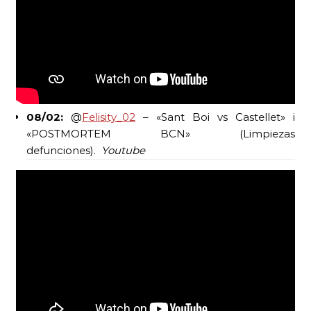
08/02:
@
Felisity_02
– «Sant Boi vs Castellet» i
«POSTMORTEM BCN» (Limpiezas
defunciones).
Youtube