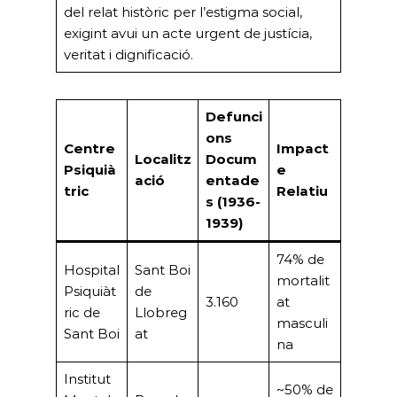
del relat històric per l’estigma social,
exigint avui un acte urgent de justícia,
veritat i dignificació.
Defunci
ons
Centre
Impact
Localitz
Docum
Psiquià
e
ació
entade
tric
Relatiu
s (1936-
1939)
74% de
Hospital
Sant Boi
mortalit
Psiquiàt
de
3.160
at
ric de
Llobreg
masculi
Sant Boi
at
na
Institut
~50% de