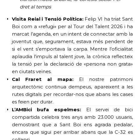
dret al temps
Visita Reial i Tensió Política:
Felip VI ha triat Sant
Boi com a «refugi» per al Tour del Talent 2026 i ha
marcat l’agenda, en un intent de connectar amb la
joventut que, segurament, estava més pendent de
si el vent s’emportava la carpa. Mentre l’oficialitat
aplaudia l’impuls al talent jove, la crònica reflecteix
la tensió per la declaració de «persona non grata»
en ciutats veïnes.
Cal Fraret al mapa:
El nostre patrimoni
arquitectònic continua dempeus, apareixent a les
rutes digitals per recordar-nos que abans les cases
es feien per durar.
L’AMBici bufa espelmes:
El servei de bici
compartida celebra tres anys amb 23.000 usuaris,
demostrant que a Sant Boi ens agrada pedalar,
encara que sigui per arribar abans que la C-32 es
col·lapsi.