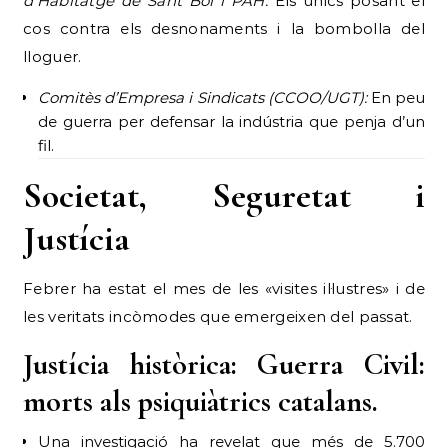
d’Habitatge de Sant Boi i PAH:
Els únics posant el
cos contra els desnonaments i la bombolla del
lloguer.
Comitès d’Empresa i Sindicats (CCOO/UGT):
En peu
de guerra per defensar la indústria que penja d’un
fil.
Societat, Seguretat i
Justícia
Febrer ha estat el mes de les «visites il·lustres» i de
les veritats incòmodes que emergeixen del passat.
Justícia històrica: Guerra Civil:
morts als psiquiàtrics catalans.
Una investigació ha revelat que més de 5.700