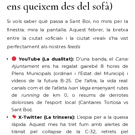
ens queixem des del sofà)
Si vols saber què passa a Sant Boi, no miris per la
finestra; mira la pantalla. Aquest febrer, la bretxa
entre la ciutat «oficial» i la ciutat «real» s’ha vist
perfectament als nostres
feeds
:
YouTube (La dualitat):
D’una banda, el
Canal
Ajuntament
ens ha regalat gairebé 8 hores de
Plens Municipals (ordinari i l’Estat del Municipi) i
vídeos de la futura B-25. De l’altra, la vida real:
canals com el de l’atleta
Ivan Vega
ensenyant rutes
de
running
de km 0, o resums de derrotes
doloroses de l’esport local (Cantaires Tortosa vs
Sant Boi).
X-Twitter (La trinxera):
L’espai per a la queixa
ràpida. Aquest mes ha tret fum amb alertes de
trànsit pel col·lapse de la C-32, retrets pel