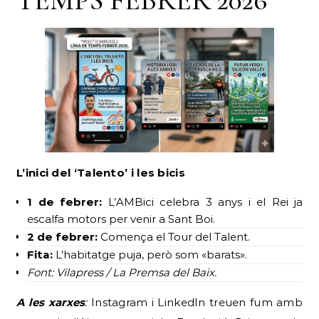
L’inici del ‘Talento’ i les bicis
1 de febrer:
L’AMBici celebra 3 anys i el Rei ja
escalfa motors per venir a Sant Boi.
2 de febrer:
Comença el Tour del Talent.
Fita:
L’habitatge puja, però som «barats».
Font: Vilapress / La Premsa del Baix.
A les xarxes
:
Instagram i LinkedIn treuen fum amb