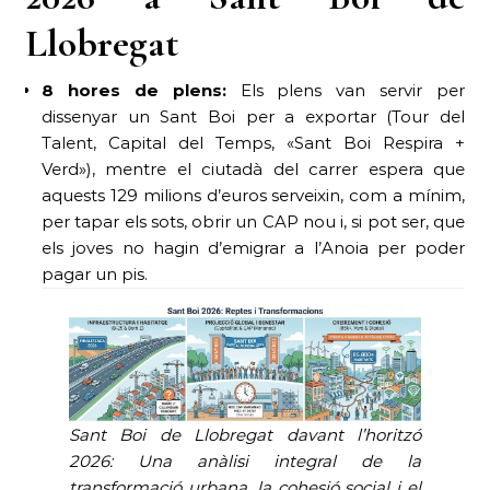
Llobregat
8 hores de plens:
Els plens van servir per
dissenyar un Sant Boi per a exportar (Tour del
Talent, Capital del Temps, «Sant Boi Respira +
Verd»), mentre el ciutadà del carrer espera que
aquests 129 milions d’euros serveixin, com a mínim,
per tapar els sots, obrir un CAP nou i, si pot ser, que
els joves no hagin d’emigrar a l’Anoia per poder
pagar un pis.
Sant Boi de Llobregat davant l’horitzó
2026: Una anàlisi integral de la
transformació urbana, la cohesió social i el