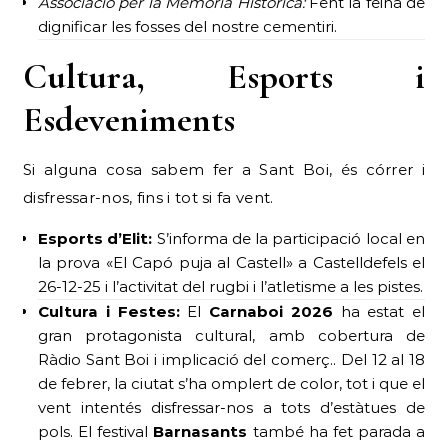
Associació per la Memòria Històrica:
Fent la feina de
dignificar les fosses del nostre cementiri.
Cultura, Esports i
Esdeveniments
Si alguna cosa sabem fer a Sant Boi, és córrer i
disfressar-nos, fins i tot si fa vent.
Esports d’Elit:
S’informa de la participació local en
la prova «El Capó puja al Castell» a Castelldefels el
26-12-25 i l’activitat del rugbi i l’atletisme a les pistes.
Cultura i Festes:
El
Carnaboi 2026
ha estat el
gran protagonista cultural, amb cobertura de
Ràdio Sant Boi i implicació del comerç.. Del 12 al 18
de febrer, la ciutat s’ha omplert de color, tot i que el
vent intentés disfressar-nos a tots d’estàtues de
pols. El festival
Barnasants
també ha fet parada a