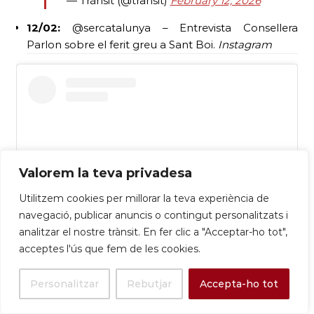
— Trànsit (@transit)
February 12, 2026
12/02:
@sercatalunya – Entrevista Consellera
Parlon sobre el ferit greu a Sant Boi.
Instagram
Valorem la teva privadesa
Utilitzem cookies per millorar la teva experiència de
navegació, publicar anuncis o contingut personalitzats i
analitzar el nostre trànsit. En fer clic a "Acceptar-ho tot",
acceptes l'ús que fem de les cookies.
Ver esta publicación en Instagram
Personalitzar
Rebutjar
Accepta-ho tot