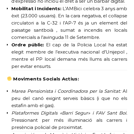
d’expressió no inclou el dret a ser un bàrbar digital.
Mobilitat i Incidents:
L’AMBici celebra 3 anys amb
èxit (23.000 usuaris). En la cara negativa, el col·lapse
circulatori a la C-32 i l’AP-7 és ja un element del
paisatge santboià , sumat a incendis en locals
comercials a l’avinguda 11 de Setembre.
Ordre públic:
El cap de la Policia Local ha estat
elegit membre de l’executiva nacional d’Unijepol ,
mentre el PP local demana més llums als carrers
per evitar ensurts.
Moviments Socials Actius:
Marea Pensionista i Coordinadora per la Sanitat:
Al
peu del canó exigint serveis bàsics (i que no els
estafin amb el gas).
Plataformes Digitals «Barri Segur» i FAV Sant Boi:
Pressionant per més il·luminació als carrers i
presència policial de proximitat.