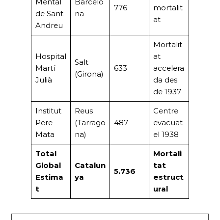
Mental
Barcelo
776
mortalit
de Sant
na
at
Andreu
Mortalit
Hospital
at
Salt
Martí
633
accelera
(Girona)
Julià
da des
de 1937
Institut
Reus
Centre
Pere
(Tarrago
487
evacuat
Mata
na)
el 1938
Total
Mortali
Global
Catalun
tat
5.736
Estima
ya
estruct
t
ural