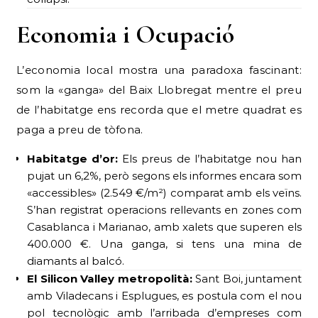
Economia i Ocupació
L’economia local mostra una paradoxa fascinant:
som la «ganga» del Baix Llobregat mentre el preu
de l’habitatge ens recorda que el metre quadrat es
paga a preu de tòfona.
Habitatge d’or:
Els preus de l’habitatge nou han
pujat un 6,2%, però segons els informes encara som
«accessibles» (2.549 €/m²) comparat amb els veïns.
S’han registrat operacions rellevants en zones com
Casablanca i Marianao, amb xalets que superen els
400.000 €. Una ganga, si tens una mina de
diamants al balcó.
El Silicon Valley metropolità:
Sant Boi, juntament
amb Viladecans i Esplugues, es postula com el nou
pol tecnològic amb l’arribada d’empreses com