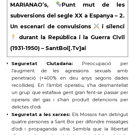
MARIANAO’s,
Punt mut de les
subversions del segle XX a Espanya – 2.
Un escenari de convulsions
i silenci
durant la República i la Guerra Civil
(1931-1950) – SantBoi[.Tv]ai
Seguretat Ciutadana:
Preocupació per
l’augment de les agressions sexuals amb
penetració (+400% en deu anys segons dades
recollides). En l’àmbit operatiu, s’ha desmantellat
un grup que estafava gent gran fent-se passar per
operaris del gas i s’han produït detencions per
delictes d’odi.
Seguretat a les xarxes:
Els Mossos han detingut
quatre persones a Sant Boi per difondre missatges
d’odi i propaganda ultra. Sembla que la llibertat