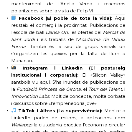
manteniment de l’Anella Verda i reaccions
polaritzades sobre la visita de Felip VI.
Facebook (El poble de tota la vida):
Aquí
resisteix el comerç i la proximitat. Publicacions de
l’escola de ball
Dansa On
, les ofertes del
Mercat de
Sant Jordi
i els treballs de l’
Acadèmia de Dibuix
Forma
. També és la seu de grups veïnals on
s’organitzen les queixes per la falta de llum a
Marianao.
Instagram i LinkedIn (El postureig
institucional i corporatiu):
El «Silicon Valley»
santboià viu aquí. S’ha inundat de publicacions de
la
Fundació Princesa de Girona
, el
Tour del Talent
, i
InnovAction Labs
. Molt de concepte, molta corbata
i discursos sobre «l’emprenedoria jove».
TikTok i Altres (La supervivència):
Mentre a
LinkedIn parlen de milions, a aplicacions com
Wallapop
la ciutadania practica l’economia circular
real: anuncis de neveres de segona mà, cadires