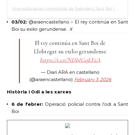
Una publicación compartida de Salesians Sant Boi (@salesians_sant_boi)
03/02:
@araencastellano – El rey continúa en Sant
Boi su exilio gerundense.
X
El rey continúa en Sant Boi de
Llobregat su exilio gerundense
https://t.co/NDbIGqEFzA
— Diari ARA en castellano
(@araencastellano)
February 3, 2026
Història i Odi a les xarxes
6 de febrer:
Operació policial contra l’odi a Sant
Boi