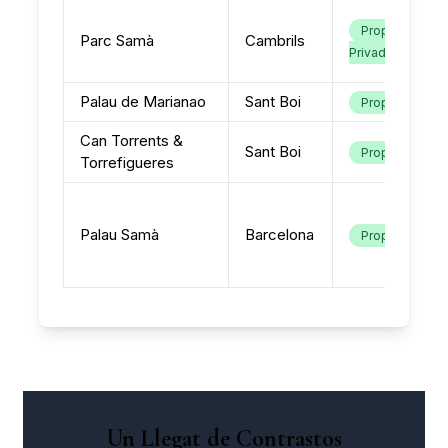
Propietat
Parc Samà
Cambrils
Privada
Palau de Marianao
Sant Boi
Propietat
Can Torrents &
Sant Boi
Propietat
Torrefigueres
Palau Samà
Barcelona
Propietat
Un Llegat de Contrastos