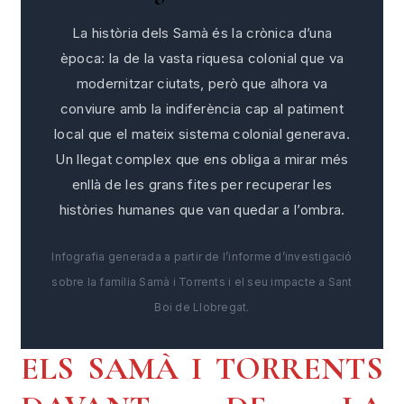
La història dels Samà és la crònica d’una
època: la de la vasta riquesa colonial que va
modernitzar ciutats, però que alhora va
conviure amb la indiferència cap al patiment
local que el mateix sistema colonial generava.
Un llegat complex que ens obliga a mirar més
enllà de les grans fites per recuperar les
històries humanes que van quedar a l’ombra.
Infografia generada a partir de l’informe d’investigació
sobre la família Samà i Torrents i el seu impacte a Sant
Boi de Llobregat.
ELS SAMÀ I TORRENTS