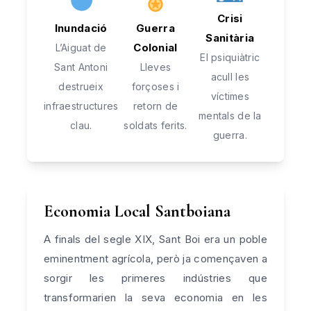
Crisi
Inundació
Guerra
Sanitària
Colonial
L’Aiguat de
El psiquiàtric
Sant Antoni
Lleves
acull les
destrueix
forçoses i
víctimes
infraestructures
retorn de
mentals de la
clau.
soldats ferits.
guerra.
Economia Local Santboiana
A finals del segle XIX, Sant Boi era un poble
eminentment agrícola, però ja començaven a
sorgir les primeres indústries que
transformarien la seva economia en les