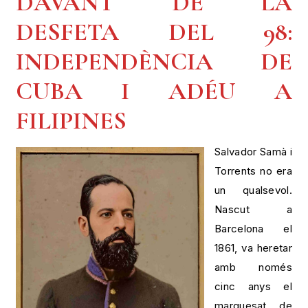
DAVANT DE LA
DESFETA DEL 98:
INDEPENDÈNCIA DE
CUBA I ADÉU A
FILIPINES
Salvador Samà i
Torrents no era
un qualsevol.
Nascut a
Barcelona el
1861, va heretar
amb només
cinc anys el
marquesat de