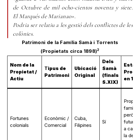
de Octubre de mil ocho-cientos noventa y siete.
El Marqués de Marianao».
Podria ser relatiu a les gestió dels conflictes de les
colònies.
Patrimoni de la Família Samà i Torrents
2
(Propietats circa 1898)
Dels
Nom de la
Estat 
T
ipus de
Ubicació
Samà
Propietat /
Propie
Patrimoni
Original
(finals
Actiu
en 18
S.XIX)
Propiet
familiar,
però a
Fortunes
Econòmic /
Cuba,
Sí
futur in
colonials
Comercial
Filipines
a causa
la desf