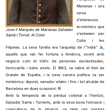
Marianao i una
xarxa
d’interessos
econòmics que
Jove II Marqués de Marianao Salvador
s’estenien per
Samà I Torret. AI Color
Cuba i les
Filipines. La seva família era l’arquetip de l’“indià”
,
aquells que van fer fortuna a Amèrica, sovint amb
negocis com el tràfic de persones esclavitzades,
ferrocarrils i béns arrels. El 1893, va rebre el títol de
Grande de España, i la seva carrera política va ser
meteòrica: diputat, senador vitalici i fins i tot alcalde de
Barcelona en dues ocasions!
Amb la tempesta de la pèrdua colonial a l’horitzó,
Salvador Samà i Torrents, amb la seva bona formació i
consciència de la situació, va tenir una postura