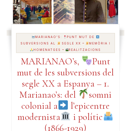
MARIANAO'S:
PUNT MUT DE
-
SUBVERSIONS AL
SEGLE XX
MEMÒRIA I
-
HOMENATGES
REALITZACIONS
MARIANAO’s,
Punt
mut de les subversions del
segle XX a Espanya – 1.
Marianao’s: del
somni
colonial a
l’epicentre
modernista
i polític
(1866-1929)