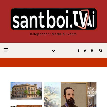
Vés al contingut
Independent Media & Events