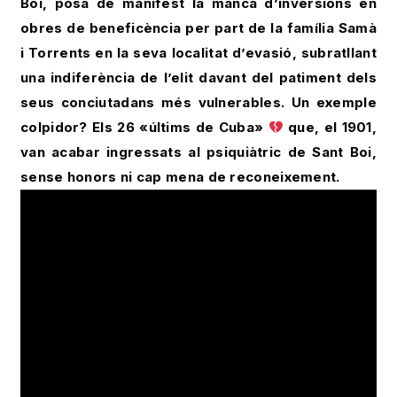
Boi, posa de manifest la manca d’inversions en
obres de beneficència per part de la família Samà
i Torrents en la seva localitat d’evasió, subratllant
una indiferència de l’elit davant del patiment dels
seus conciutadans més vulnerables. Un exemple
colpidor? Els 26 «últims de Cuba»
que, el 1901,
van acabar ingressats al psiquiàtric de Sant Boi,
sense honors ni cap mena de reconeixement.