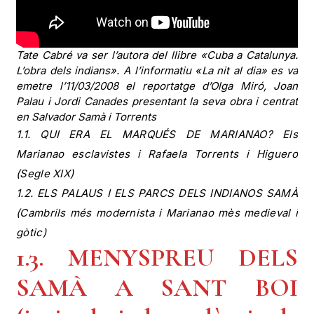
Tate Cabré va ser l’autora del llibre «Cuba a Catalunya.
L’obra dels indians». A l’informatiu «La nit al dia» es va
emetre l’11/03/2008 el reportatge d’Olga Miró, Joan
Palau i Jordi Canades presentant la seva obra i centrat
en Salvador Samà i Torrents
1.1. QUI ERA EL MARQUÉS DE MARIANAO? Els
Marianao esclavistes i Rafaela Torrents i Higuero
(Segle XIX)
1.2. ELS PALAUS I ELS PARCS DELS INDIANOS SAMÀ
(Cambrils més modernista i Marianao mès medieval i
gòtic)
1.3. MENYSPREU DELS
SAMÀ A SANT BOI