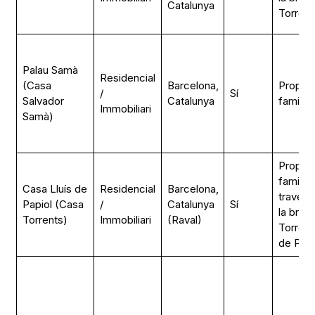
Catalunya
Torrent
Palau Samà
Residencial
(Casa
Barcelona,
Propiet
/
Sí
Salvador
Catalunya
familiar
Immobiliari
Samà)
Propiet
familiar
Casa Lluís de
Residencial
Barcelona,
través 
Papiol (Casa
/
Catalunya
Sí
la bran
Torrents)
Immobiliari
(Raval)
Torrents
de Papi