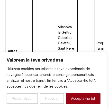
Vilanova i
la Geltrú,
Cubelles,
Calafell,
Propiet
Sant Pere
familiar
Altres
de Ribes,
través 
propietats
Immobiliari
Sitges,
Sí
les
Valorem la teva privadesa
(Torrents i
/ Terres
Jafre, El
branqu
Samà)
Utilitzem cookies per millorar la teva experiència de
Prat de
Samà i
navegació, publicar anuncis o contingut personalitzats i
Llobregat,
Torrent
Barcelona
analitzar el nostre trànsit. En fer clic a "Acceptar-ho tot",
(i altres a
acceptes l'ús que fem de les cookies.
Catalunya)
Personalitzar
Rebutjar
Accepta-ho tot