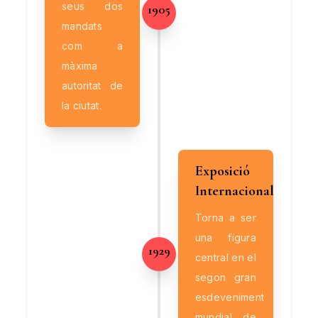
seus dos
1905
mandats
com a
màxima
autoritat de
la ciutat.
Exposició
Internacional
Torna a ser
una figura
1929
central en el
segon gran
esdeveniment
mundial de