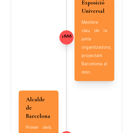
Exposició
Universal
Membre
clau de la
1888
junta
organitzadora,
projectant
Barcelona al
món.
Alcalde
de
Barcelona
Primer dels