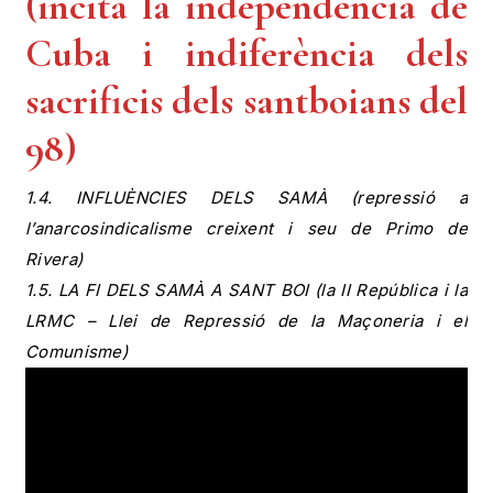
(incita la independència de
Cuba i indiferència dels
sacrificis dels santboians del
98)
1.4. INFLUÈNCIES DELS SAMÀ (repressió a
l’anarcosindicalisme creixent i seu de Primo de
Rivera)
1.5. LA FI DELS SAMÀ A SANT BOI (la II República i la
LRMC – Llei de Repressió de la Maçoneria i el
Comunisme)