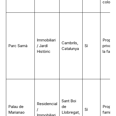
colonial
Immobiliari
Propiet
Cambrils,
Parc Samà
/ Jardí
Sí
privada
Catalunya
Històric
la famíl
Sant Boi
Residencial
Palau de
de
Propiet
/
Sí
Marianao
Llobregat,
familiar
Immobiliari