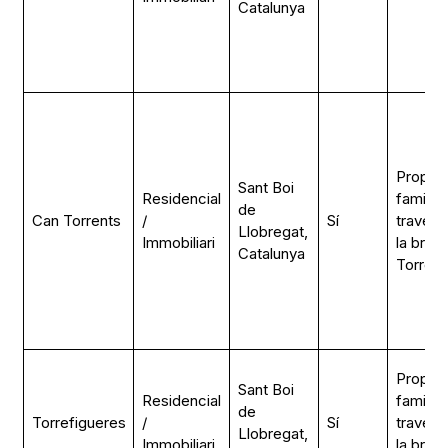
Catalunya
Propiet
Sant Boi
Residencial
familiar
de
Can Torrents
/
Sí
través 
Llobregat,
Immobiliari
la bran
Catalunya
Torrent
Propiet
Sant Boi
Residencial
familiar
de
Torrefigueres
/
Sí
través 
Llobregat,
Immobiliari
la bran