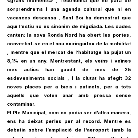
«grans moments» , l’economia que no para de
sorprendre’ns i una agenda cultural que ni en
vacances descansa , Sant Boi ha demostrat que
aquí l’estiu no és sinònim de migdiada. Les dades
canten: la nova Ronda Nord ha obert les portes,
convertint-se en el nou «xiringuito» de la mobilitat
, mentre que el mercat de l’habitatge ha pujat un
8,1% en un any. Mentrestant, els veïns i veïnes
més actius han gaudit de més de 25
esdeveniments socials , i la ciutat ha afegit 32
noves places per a bicis i patinets, per a tots
aquells que volen anar amb pressa sense
contaminar.
El Ple Municipal, com no podia ser d’altra manera,
ens ha deixat perles per al record. Mentre es
debatia sobre l’ampliació de l’aeroport (amb la