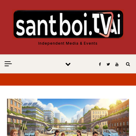
Vés al contingut
Independent Media & Events