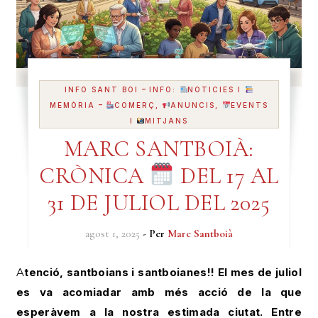
-
INFO SANT BOI
INFO:
NOTICIES I
-
MEMÒRIA
COMERÇ,
ANUNCIS,
EVENTS
I
MITJANS
MARC SANTBOIÀ:
CRÒNICA
DEL 17 AL
31 DE JULIOL DEL 2025
agost 1, 2025
- Per
Marc Santboià
Atenció, santboians i santboianes!! El mes de juliol
es va acomiadar amb més acció de la que
esperàvem a la nostra estimada ciutat. Entre