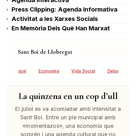
Agenda Interactiva
Press Clipping: Agenda Informativa
Activitat a les Xarxes Socials
En Memòria Dels Què Han Marxat
Sant Boi de Llobregat
tat Municipal
Economia
Vida Social
Debat Públic
La quinzena en un cop d’ull
El juliol es va acomiadar amb intensitat a
Sant Boi. Entre un ple municipal amb
«momentazos», una economia que
sorprèn i una agenda cultural que no