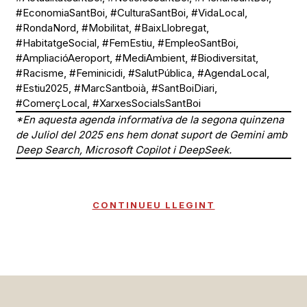
#EconomiaSantBoi, #CulturaSantBoi, #VidaLocal,
#RondaNord, #Mobilitat, #BaixLlobregat,
#HabitatgeSocial, #FemEstiu, #EmpleoSantBoi,
#AmpliacióAeroport, #MediAmbient, #Biodiversitat,
#Racisme, #Feminicidi, #SalutPública, #AgendaLocal,
#Estiu2025, #MarcSantboià, #SantBoiDiari,
#ComerçLocal, #XarxesSocialsSantBoi
*En aquesta agenda informativa de la segona quinzena
de Juliol del 2025 ens hem donat suport de Gemini amb
Deep Search, Microsoft Copilot i DeepSeek.
CONTINUEU LLEGINT