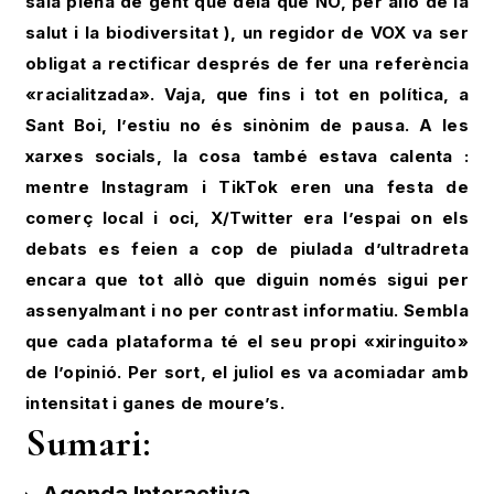
sala plena de gent que deia que NO, per allò de la
salut i la biodiversitat ), un regidor de VOX va ser
obligat a rectificar després de fer una referència
«racialitzada». Vaja, que fins i tot en política, a
Sant Boi, l’estiu no és sinònim de pausa. A les
xarxes socials, la cosa també estava calenta :
mentre Instagram i TikTok eren una festa de
comerç local i oci, X/Twitter era l’espai on els
debats es feien a cop de piulada d’ultradreta
encara que tot allò que diguin només sigui per
assenyalmant i no per contrast informatiu. Sembla
que cada plataforma té el seu propi «xiringuito»
de l’opinió. Per sort, el juliol es va acomiadar amb
intensitat i ganes de moure’s.
Sumari: