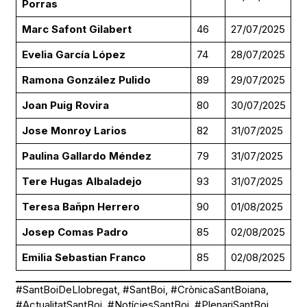
Porras
Marc Safont Gilabert
46
27/07/2025
Evelia García López
74
28/07/2025
Ramona González Pulido
89
29/07/2025
Joan Puig Rovira
80
30/07/2025
Jose Monroy Larios
82
31/07/2025
Paulina Gallardo Méndez
79
31/07/2025
Tere Hugas Albaladejo
93
31/07/2025
Teresa Bañpn Herrero
90
01/08/2025
Josep Comas Padro
85
02/08/2025
Emilia Sebastian Franco
85
02/08/2025
#SantBoiDeLlobregat, #SantBoi, #CrònicaSantBoiana,
#ActualitatSantBoi, #NotíciesSantBoi, #PlenariSantBoi,