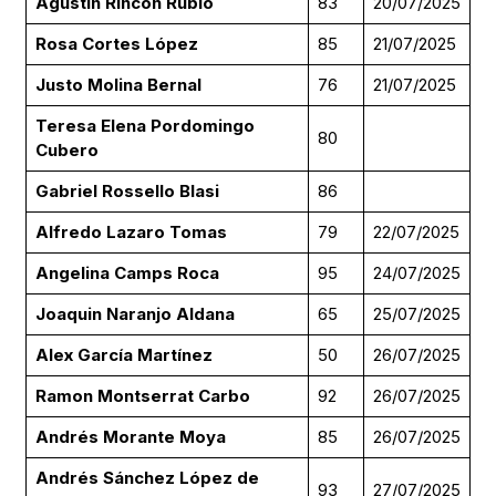
Agustin Rincón Rubio
83
20/07/2025
Rosa Cortes López
85
21/07/2025
Justo Molina Bernal
76
21/07/2025
Teresa Elena Pordomingo
80
Cubero
Gabriel Rossello Blasi
86
Alfredo Lazaro Tomas
79
22/07/2025
Angelina Camps Roca
95
24/07/2025
Joaquin Naranjo Aldana
65
25/07/2025
Alex García Martínez
50
26/07/2025
Ramon Montserrat Carbo
92
26/07/2025
Andrés Morante Moya
85
26/07/2025
Andrés Sánchez López de
93
27/07/2025