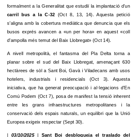
formalment a la Generalitat que estudiï la implantació d’un
carril bus a la C-32
(Oct 8, 13, 14). Aquesta petició
s’aligna amb la cobertura mediàtica que denuncia que els
busos exprés avancen a «un per hora» en aquest «coll
d’ampolla més temut del Baix Llobregat» (Oct 14).
A nivell metropolità, el fantasma del Pla Delta torna a
planar sobre el sud del Baix Llobregat, amenaçant 630
hectàrees de sòl a Sant Boi, Gavà i Viladecans amb usos
hotelers, industrials i residencials (Oct 3). Aquesta
iniciativa, que ha generat preocupació i al·legacions d’En
Comú Podem (Oct 7), posa de manifest la tensió inherent
entre les grans infraestructures metropolitanes i la
conservació dels espais naturals, un equilibri que la Unió
Europea exigeix respectar (Sept 30).
|
03/10/2025
|
Sant Boi desbloqueja el traslado del