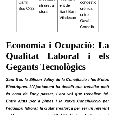
Carril
congestió
nfraestru
ent de
Bus C-32
crònica
ctura
Sant Boi i
entre
Viladecan
Gavà i
s
Cornellà.
Economia i Ocupació: La
Qualitat Laboral i els
Gegants Tecnològics
Sant Boi, la Silicon Valley de la Conciliació i les Motos
Elèctriques. L’Ajuntament ha decidit que treballar molt
és cosa de l’any passat, i ara vol que treballem bé.
Entre ajuts per a pimes i la xarxa ConciliAcció per
l’equilibri laboral, la ciutat s’esforça per ser un referent