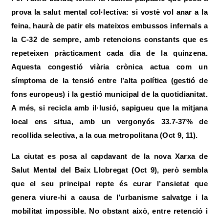
prova la salut mental col·lectiva: si vostè vol anar a la
feina, haurà de patir els mateixos embussos infernals a
la C-32 de sempre, amb retencions constants que es
repeteixen pràcticament cada dia de la quinzena.
Aquesta congestió viària crònica actua com un
símptoma de la tensió entre l’alta política (gestió de
fons europeus) i la gestió municipal de la quotidianitat.
A més, si recicla amb il·lusió, sapigueu que la mitjana
local ens situa, amb un vergonyós 33.7-37% de
recollida selectiva, a la cua metropolitana (Oct 9, 11).
La ciutat es posa al capdavant de la nova Xarxa de
Salut Mental del Baix Llobregat (Oct 9), però sembla
que el seu principal repte és curar l’ansietat que
genera viure-hi a causa de l’urbanisme salvatge i la
mobilitat impossible. No obstant això, entre retenció i