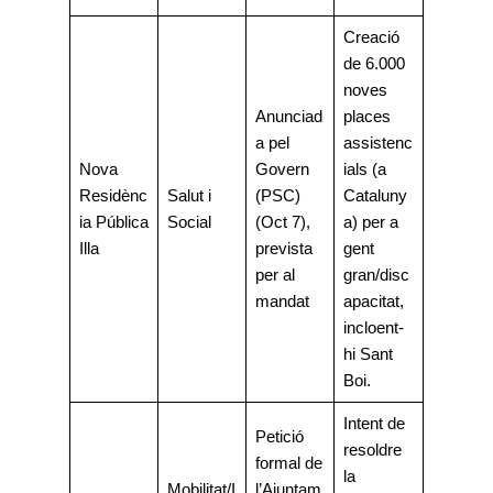
Creació
de 6.000
noves
Anunciad
places
a pel
assistenc
Nova
Govern
ials (a
Residènc
Salut i
(PSC)
Cataluny
ia Pública
Social
(Oct 7),
a) per a
Illa
prevista
gent
per al
gran/disc
mandat
apacitat,
incloent-
hi Sant
Boi.
Intent de
Petició
resoldre
formal de
la
Mobilitat/I
l’Ajuntam