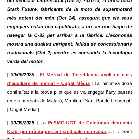
del benestar empresarial (Oct 8). Això sí, la firma local
Stark Future, fabricants de la moto de supermotard
més potent del món (Oct 14), assegura que els seus
enginyers estan ben equilibrats, a no ser que hagin de
navegar la C-32 per arribar a la fàbrica. L’economia
mostra una dualitat intrigant: fallida de concessionaris
tradicionals (Oct 2) mentre es consolida la tecnologia
verda del motor.
|
30/09/2025
|
El Mercat de Torreblanca acull un curs
d’auxiliars de mercat – Cugat Mèdia
| La iniciativa dona
continuïtat a la prova pilot que es va engegar l’any passat
en els mercats de Mataró, Manlleu i Sant Boi de Llobregat.
| Cugat Mèdia |
|
30/09/2025
|
La FeSMC-UGT de Catalunya denuncia
Kiabi per pràctiques antisindicals i convoca
…
| … Sant