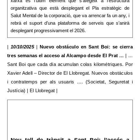
xarxa és l’últim element que s’afegeix a l’estructura
organitzativa que està desplegant el Pla estratègic de
Salut Mental de la corporació, que va arrencar fa un any, i
rebrà el suport d’una plataforma de serveis que s’anirà
desplegant progressivament el 2026.
|
10/10/2025
|
Nuevo obstáculo en Sant Boi: se cierra
tres semanas el acceso al Alcampo desde El Prat …
| …
Sant Boi que cada día acumulan colas kilométriques. Por
Xavier Adell – Director de El Llobregat. Nuevos obstáculos
i contratemps per als usuaris …. (Societat, Seguretat i
Justícia) | El Llobregat |
Nou tall de trànsit a Sant Boi: l’accés a