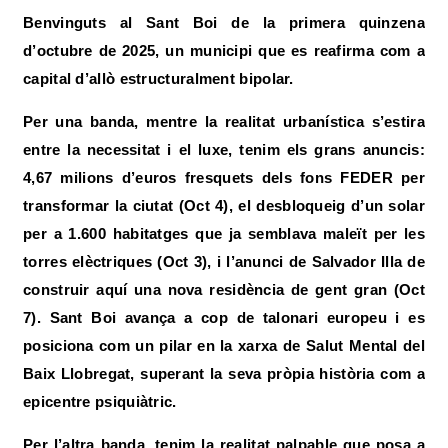
Benvinguts al Sant Boi de la primera quinzena
d’octubre de 2025, un municipi que es reafirma com a
capital d’allò estructuralment bipolar.
Per una banda,
mentre la realitat urbanística s’estira
entre la necessitat i el luxe
, tenim els grans anuncis:
4,67 milions d’euros fresquets dels fons FEDER per
transformar la ciutat (Oct 4), el desbloqueig d’un solar
per a 1.600 habitatges que ja semblava maleït per les
torres elèctriques (Oct 3), i l’anunci de Salvador Illa de
construir aquí una nova residència de gent gran (Oct
7). Sant Boi avança a cop de talonari europeu i es
posiciona com un pilar en la xarxa de Salut Mental del
Baix Llobregat, superant la seva pròpia història com a
epicentre psiquiàtric.
Per l’altra banda, tenim la realitat palpable que posa a