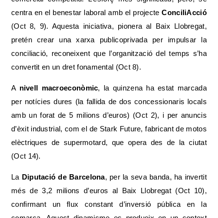
centra en el benestar laboral amb el projecte
ConciliAcció
(Oct 8, 9). Aquesta iniciativa, pionera al Baix Llobregat,
pretén crear una xarxa publicoprivada per impulsar la
conciliació, reconeixent que l’organització del temps s’ha
convertit en un dret fonamental (Oct 8).
A
nivell macroeconòmic
, la quinzena ha estat marcada
per notícies dures (la fallida de dos concessionaris locals
amb un forat de 5 milions d’euros) (Oct 2), i per anuncis
d’èxit industrial, com el de Stark Future, fabricant de motos
elèctriques de supermotard, que opera des de la ciutat
(Oct 14).
La
Diputació de Barcelona
, per la seva banda, ha invertit
més de 3,2 milions d’euros al Baix Llobregat (Oct 10),
confirmant un flux constant d’inversió pública en la
comarca. Aquest dinamisme es produeix en un context