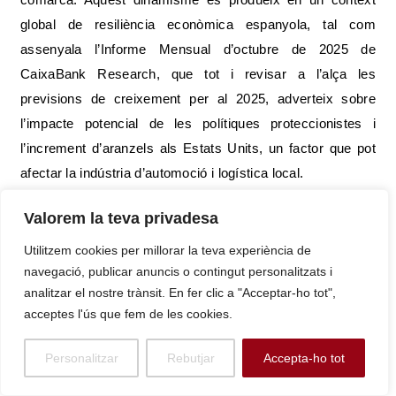
global de resiliència econòmica espanyola, tal com
assenyala l’Informe Mensual d’octubre de 2025 de
CaixaBank Research, que tot i revisar a l’alça les
previsions de creixement per al 2025, adverteix sobre
l’impacte potencial de les polítiques proteccionistes i
l’increment d’aranzels als Estats Units, un factor que pot
afectar la indústria d’automoció i logística local.
La Gestió de la Recollida Selectiva: La Taxa de Suspès
Valorem la teva privadesa
Metropolità
Utilitzem cookies per millorar la teva experiència de
navegació, publicar anuncis o contingut personalitzats i
La sostenibilitat urbana representa la gran assignatura
analitzar el nostre trànsit. En fer clic a "Acceptar-ho tot",
pendent de Sant Boi, una qüestió que es troba
acceptes l'ús que fem de les cookies.
paradoxalment estancada malgrat els ambiciosos plans
regionals. Les dades de recollida selectiva de la primera
Personalitzar
Rebutjar
Accepta-ho tot
quinzena són clares: Sant Boi de Llobregat registra un