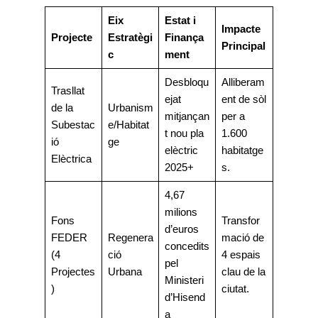
Eix
Estat i
Impacte
Projecte
Estratègi
Finança
Principal
c
ment
Desbloqu
Alliberam
Trasllat
ejat
ent de sòl
de la
Urbanism
mitjançan
per a
Subestac
e/Habitat
t nou pla
1.600
ió
ge
elèctric
habitatge
Elèctrica
2025+
s.
4,67
milions
Fons
Transfor
d’euros
FEDER
Regenera
mació de
concedits
(4
ció
4 espais
pel
Projectes
Urbana
clau de la
Ministeri
)
ciutat.
d’Hisend
a