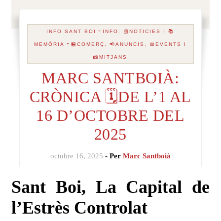
-
INFO SANT BOI
INFO: 📰NOTICIES I 📚
-
MEMÒRIA
🏪COMERÇ, 📢ANUNCIS, 📅EVENTS I
📸MITJANS
MARC SANTBOIÀ:
CRÒNICA 🗓️DE L’1 AL
16 D’OCTOBRE DEL
2025
octubre 16, 2025
- Per
Marc Santboià
Sant Boi, La Capital de
l’Estrès Controlat