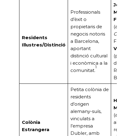
José
Professionals
Mallorqu
d’èxit o
Figuerol
propietaris de
(autor de
negocis notoris
Coyote»
),
Residents
a Barcelona,
Família
Il·lustres/Distinció
aportant
Valdés
distinció cultural
(propietar
i econòmica a la
de Loteri
1
comunitat.
Ramblas 
Barcelon
Petita colònia de
residents
Hanno L
d’origen
Montans
alemany-suís,
(alemany)
vinculats a
Colònia
altres
l’empresa
Estrangera
residents
Dubler, amb