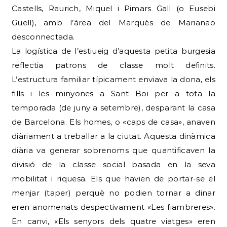
Castells, Raurich, Miquel i Pimars Gall (o Eusebi
Güell), amb l’àrea del Marquès de Marianao
desconnectada.
La logística de l’estiueig d’aquesta petita burgesia
reflectia patrons de classe molt definits.
L’estructura familiar típicament enviava la dona, els
fills i les minyones a Sant Boi per a tota la
temporada (de juny a setembre), desparant la casa
de Barcelona. Els homes, o «caps de casa», anaven
diàriament a treballar a la ciutat. Aquesta dinàmica
diària va generar sobrenoms que quantificaven la
divisió de la classe social basada en la seva
mobilitat i riquesa. Els que havien de portar-se el
menjar (taper) perquè no podien tornar a dinar
eren anomenats despectivament «Les fiambreres».
En canvi, «Els senyors dels quatre viatges» eren