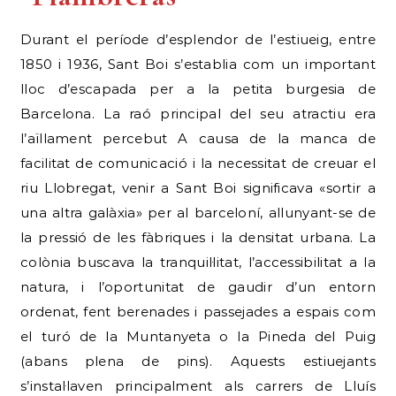
Durant el període d’esplendor de l’estiueig, entre
1850 i 1936, Sant Boi s’establia com un important
lloc d’escapada per a la petita burgesia de
Barcelona. La raó principal del seu atractiu era
l’aïllament percebut A causa de la manca de
facilitat de comunicació i la necessitat de creuar el
riu Llobregat, venir a Sant Boi significava «sortir a
una altra galàxia» per al barceloní, allunyant-se de
la pressió de les fàbriques i la densitat urbana. La
colònia buscava la tranquil·litat, l’accessibilitat a la
natura, i l’oportunitat de gaudir d’un entorn
ordenat, fent berenades i passejades a espais com
el turó de la Muntanyeta o la Pineda del Puig
(abans plena de pins). Aquests estiuejants
s’instal·laven principalment als carrers de Lluís