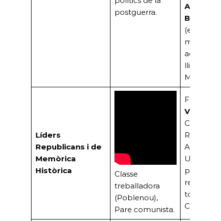
polítics de la
Abdón
postguerra.
Bordoy
(empresar
mallorquí 
administr
lligat a J
March).
Família
Vallejo:
Comunista
Líders
Republicà
Republicans i de
Antifranqu
Memòrica
Uns dels
Històrica
primers
Classe
residents 
treballadora
torre ‘El
(Poblenou),
Cerezo’.
Pare comunista.