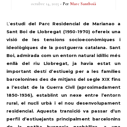
octubre 14, 2025
- Per
Marc Santboià
L’estudi del Parc Residencial de Marianao a
Sant Boi de Llobregat (1950-1970) ofereix una
visió de les tensions socioeconòmiques i
ideològiques de la postguerra catalana. Sant
Boi, admirada com un entorn natural idíl·lic més
enllà del riu Llobregat, ja havia estat un
important destí d’estiueig per a les famílies
barcelonines des de mitjans del segle XIX fins
a l’esclat de la Guerra Civil (aproximadament
1850-1936), establint un nexe entre l’entorn
rural, el nucli urbà i el nou desenvolupament
residencial. Aquesta transició va passar d’un
perfil d’estiuejants principalment barcelonins
de la petita burgesia prebèl·lica, a una