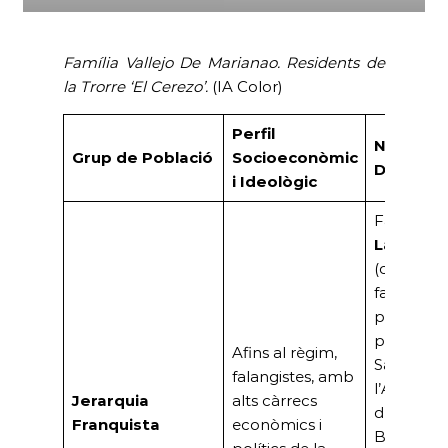
Família Vallejo De Marianao. Residents de
la Trorre ‘El Cerezo’.
(IA Color)
Perfil
Noms
Grup de Població
Socioeconòmic
Destaca
i Ideològic
Família
Lacalle
(conegut
falangista 
primer
president
Afins al règim,
Saló de
falangistes, amb
l’Automòb
Jerarquia
alts càrrecs
de
Franquista
econòmics i
Barcelona