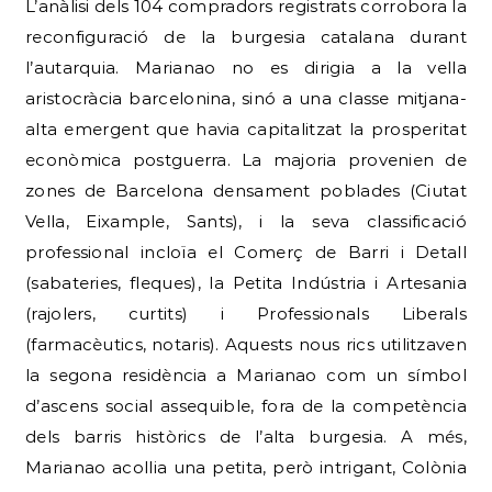
L’anàlisi dels 104 compradors registrats corrobora la
reconfiguració de la burgesia catalana durant
l’autarquia. Marianao no es dirigia a la vella
aristocràcia barcelonina, sinó a una classe mitjana-
alta emergent que havia capitalitzat la prosperitat
econòmica postguerra. La majoria provenien de
zones de Barcelona densament poblades (Ciutat
Vella, Eixample, Sants), i la seva classificació
professional incloïa el Comerç de Barri i Detall
(sabateries, fleques), la Petita Indústria i Artesania
(rajolers, curtits) i Professionals Liberals
(farmacèutics, notaris). Aquests nous rics utilitzaven
la segona residència a Marianao com un símbol
d’ascens social assequible, fora de la competència
dels barris històrics de l’alta burgesia. A més,
Marianao acollia una petita, però intrigant, Colònia