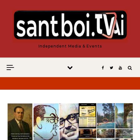
Vés al contingut
Independent Media & Events