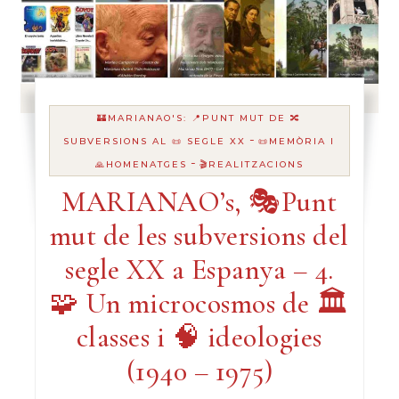
🏰MARIANAO'S: 📍PUNT MUT DE 🔀
-
SUBVERSIONS AL 📜 SEGLE XX
📜MEMÒRIA I
-
🙏HOMENATGES
🎬REALITZACIONS
MARIANAO’s, 🎭Punt
mut de les subversions del
segle XX a Espanya – 4.
🧩 Un microcosmos de 🏛️
classes i 🧠 ideologies
(1940 – 1975)