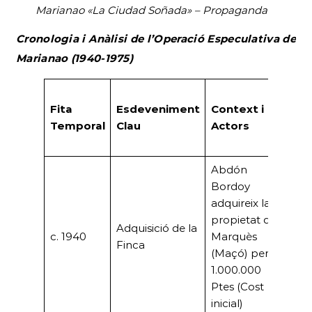
Marianao «La Ciudad Soñada» – Propaganda
Cronologia i Anàlisi de l’Operació Especulativa de
Marianao (1940-1975)
Fac
Fita
Esdeveniment
Context i
Tot
Temporal
Clau
Actors
Est
(Pt
Abdón
Bordoy
adquireix la
propietat del
Adquisició de la
c. 1940
Marquès
–
Finca
(Maçó) per
1.000.000
Ptes (Cost
inicial)