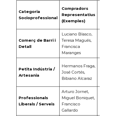
Compradors
Categoria
Representatius
Negoci/
Socioprofessional
(Exemples
)
Luciano Blasco,
Comerç de Barri i
Teresa Magués,
Sabateri
Detall
Francisca
Botiga.
Maranges
Hermanos Fraga,
Petita Indústria /
Rajolers,
José Cortés,
Artesania
Ballestes
Bibiano Alcaraz
Arturo Jornet,
Professionals
Miguel Boniquet,
Farmàci
Liberals / Serveis
Francisco
Notaria, 
Gallardo