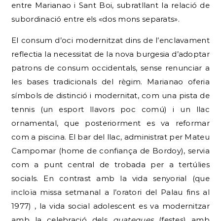
entre Marianao i Sant Boi, subratllant la relació de
subordinació entre els «dos mons separats».
El consum d’oci modernitzat dins de l’enclavament
reflectia la necessitat de la nova burgesia d’adoptar
patrons de consum occidentals, sense renunciar a
les bases tradicionals del règim. Marianao oferia
símbols de distinció i modernitat, com una pista de
tennis (un esport llavors poc comú) i un llac
ornamental, que posteriorment es va reformar
com a piscina. El bar del llac, administrat per Mateu
Campomar (home de confiança de Bordoy), servia
com a punt central de trobada per a tertúlies
socials. En contrast amb la vida senyorial (que
incloïa missa setmanal a l’oratori del Palau fins al
1977) , la vida social adolescent es va modernitzar
amb la celebració dels
guateques
(festes) amb