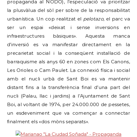
propaganda al NODO), l’especulació va prioritzar
la plusvàlua del sòl per sobre de la responsabilitat
urbanística. Un cop realitzat el
pelotazo
, el parc va
ser un espai «deixat i sense inversions en
infraestructures bàsiques».
Aquesta manca
d’inversió es va manifestar directament en la
precarietat social i la conseqüent instal·lació de
barraquisme als anys 60 en zones com Els Canons,
Les Orioles o Cam Paulet. La connexió física i social
amb el nucli urbà de Sant Boi es va mantenir
distant fins a la transferència final d’una part del
nucli (Palau, llac i jardins) a l’Ajuntament de Sant
Boi, al voltant de 1974, per 24.000.000 de pessetes,
un esdeveniment que va començar a connectar
finalment els «dos mòns separats».