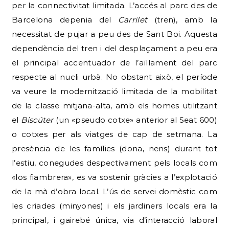
per la connectivitat limitada. L’accés al parc des de
Barcelona depenia del
Carrilet
(tren), amb la
necessitat de pujar a peu des de Sant Boi. Aquesta
dependència del tren i del desplaçament a peu era
el principal accentuador de l’aïllament del parc
respecte al nucli urbà. No obstant això, el període
va veure la modernització limitada de la mobilitat
de la classe mitjana-alta, amb els homes utilitzant
el
Biscúter
(un «pseudo cotxe» anterior al Seat 600)
o cotxes per als viatges de cap de setmana. La
presència de les famílies (dona, nens) durant tot
l’estiu, conegudes despectivament pels locals com
«los fiambrera», es va sostenir gràcies a l’explotació
de la mà d’obra local. L’ús de servei domèstic com
les criades (minyones) i els jardiners locals era la
principal, i gairebé única, via d’interacció laboral