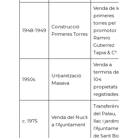
Venda de les
primeres
6.3
torres pel
Construcció
(pe
1948-1949
promotor
Primeres Torres
pro
Ramiro
doc
Gutierrez
Tapia & Cª.
Venda a
20,5
terminis de
Mil
Urbanització
1950s
104
(Est
Massiva
propietats
parc
registrades.
tota
Transferència
del Palau,
24.
Venda del Nucli
c. 1975
llac i jardins a
Pte
a l’Ajuntament
l’Ajuntament
fina
de Sant Boi.