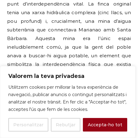
punt d’interdependència vital. La finca original
tenia una xarxa hidràulica complexa (cinc llacs, un
pou profund) i, crucialment, una mina d’aigua
subterrània que connectava Marianao amb Santa
Bàrbara. Aquesta mina era l’únic espai
ineludiblement comú, ja que la gent del poble
anava a buscar-hi aigua potable, un element que
simbolitza la interdependència física que existia
malgrat la segregació econòmica i social imposada.
Valorem la teva privadesa
El dia a dia a Marianao es basava en l’aïllament
Utilitzem cookies per millorar la teva experiència de
navegació, publicar anuncis o contingut personalitzats i
social, la connectivitat limitada, i el consum d’un
analitzar el nostre trànsit. En fer clic a "Acceptar-ho tot",
oci modernitzat i de classe
acceptes l'ús que fem de les cookies.
Personalitzar
Rebutjar
Accepta-ho tot
01.Accessibilitat