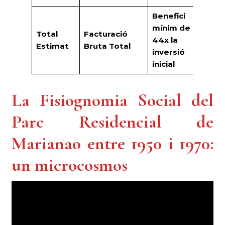
Benefici
mínim de
Total
Facturació
44,
44x la
Estimat
Bruta Total
Mil
inversió
inicial
La Fisiognomia Social del
Parc Residencial de
Marianao entre 1950 i 1970:
un microcosmos