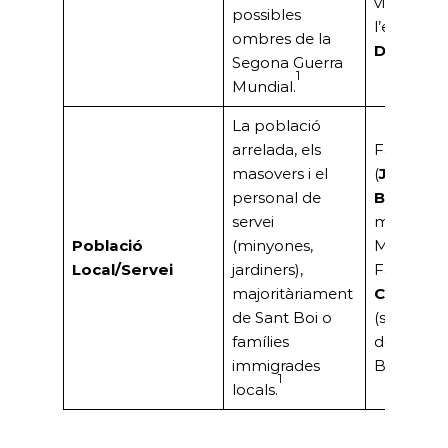
vinculats 
possibles
l’empresa
ombres de la
Dubler
.
Segona Guerra
1
Mundial.
La població
arrelada, els
Família
F
masovers i el
(
Josep F
personal de
Badia
‘Pe
servei
masover 
Població
(minyones,
Marquès),
Local/Servei
jardiners),
Família
majoritàriament
Campoa
de Sant Boi o
(servei
famílies
domèstic 
immigrades
Bordoy).
1
locals.