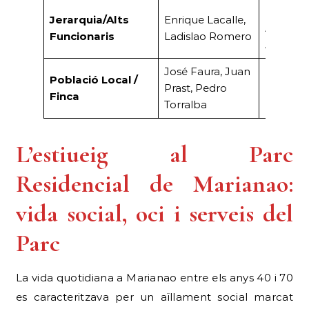
Presiden
Jerarquia/Alts
Enrique Lacalle,
Automòb
Funcionaris
Ladislao Romero
Adreça s
José Faura, Juan
Població Local /
Prast, Pedro
Masover/
Finca
Torralba
L’estiueig al Parc
Residencial de Marianao:
vida social, oci i serveis del
Parc
La vida quotidiana a Marianao entre els anys 40 i 70
es caracteritzava per un aïllament social marcat