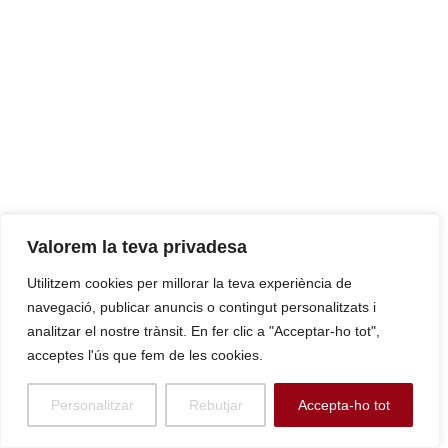
clau del món local en la implementació de l’Agenda Urbana.
| VilaPress |
|
27/10/25
|
Los Mossos clausuran
una nave industrial de Sant Boi por
acumular residuos de forma ilegal
|
Una inspecció conjunta ha permès
localitzar una nau que acumulava
grans quantitats de residus sense complir protocols. | Línia
Mar ed. Baix Llobregat |
Valorem la teva privadesa
|
30/10/25
|
Prop del 50 % dels ingressos a l’Hospital de
Sant Boi per causes neurològiques són per ictus
| El 90
Utilitzem cookies per millorar la teva experiència de
% dels ictus són evitables amb la prevenció de factors de
navegació, publicar anuncis o contingut personalitzats i
risc. | El Far |
analitzar el nostre trànsit. En fer clic a "Acceptar-ho tot",
acceptes l'ús que fem de les cookies.
Personalitzar
Rebutjar
Accepta-ho tot