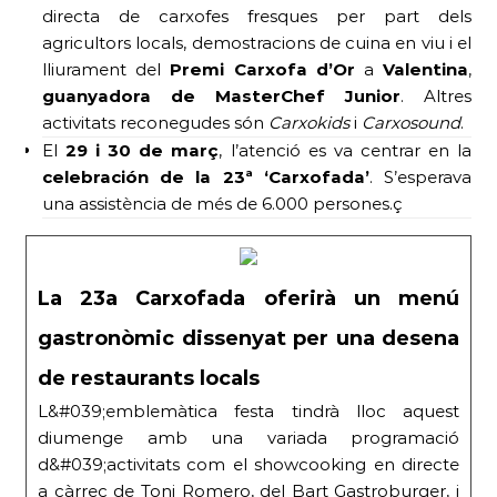
directa de carxofes fresques per part dels
agricultors locals, demostracions de cuina en viu i el
lliurament del
Premi Carxofa d’Or
a
Valentina
,
guanyadora de MasterChef Junior
. Altres
activitats reconegudes són
Carxokids
i
Carxosound
.
El
29 i 30 de març
, l’atenció es va centrar en la
celebración de la 23ª ‘Carxofada’
. S’esperava
una assistència de més de 6.000 persones.ç
La 23a Carxofada oferirà un menú
gastronòmic dissenyat per una desena
de restaurants locals
L&#039;emblemàtica festa tindrà lloc aquest
diumenge amb una variada programació
d&#039;activitats com el showcooking en directe
a càrrec de Toni Romero, del Bart Gastroburger, i