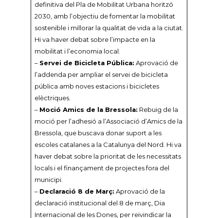
definitiva del Pla de Mobilitat Urbana horitzó
2030, amb l’objectiu de fomentar la mobilitat
sostenible i millorar la qualitat de vida a la ciutat.
Hi va haver debat sobre l’impacte en la
mobilitat i l’economia local.
–
Servei de Bicicleta Pública:
Aprovació de
l’addenda per ampliar el servei de bicicleta
pública amb noves estacions i bicicletes
elèctriques.
–
Moció Amics de la Bressola:
Rebuig de la
moció per l’adhesió a l’Associació d’Amics de la
Bressola, que buscava donar suport a les
escoles catalanes a la Catalunya del Nord. Hi va
haver debat sobre la prioritat de les necessitats
locals i el finançament de projectes fora del
municipi.
–
Declaració 8 de Març:
Aprovació de la
declaració institucional del 8 de març, Dia
Internacional de les Dones, per reivindicar la