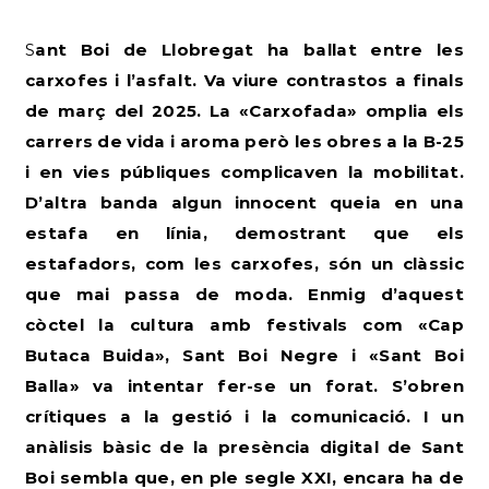
Sant Boi de Llobregat ha ballat entre les
carxofes i l’asfalt. Va viure contrastos a finals
de març del 2025. La «Carxofada» omplia els
carrers de vida i aroma però les obres a la B-25
i en vies públiques complicaven la mobilitat.
D’altra banda algun innocent queia en una
estafa en línia, demostrant que els
estafadors, com les carxofes, són un clàssic
que mai passa de moda.
Enmig d’aquest
còctel la cultura amb festivals com «Cap
Butaca Buida», Sant Boi Negre i «Sant Boi
Balla»
va intentar fer-se un forat
. S’obren
crítiques a la gestió i la comunicació. I un
anàlisis bàsic de la presència digital de Sant
Boi
sembla que, en ple segle XXI, encara ha de