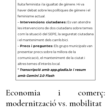
lluita feminista i la igualtat de gènere. Hi va
haver debat sobre les polítiques de gènere i el
feminisme actual.
–
Intervencions ciutadanes:
Es van atendre
les intervencions de dos ciutadans sobre temes
com la situació del SEPE, la seguretat ciutadana
i el manteniment dels carrils bici.
–
Precs i preguntes:
Els grups municipals van
presentar precs sobre la millora de la
comunicació, el manteniment de la ciutat i
altres temes d’interès local.
*
Transcripció amb app.gladia.io i resum
amb Gemini 2.0 Flash
Economia i comerç:
modernització vs. mobilitat