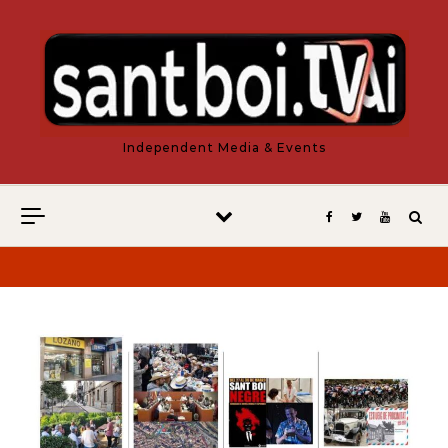
Vés al contingut
Independent Media & Events