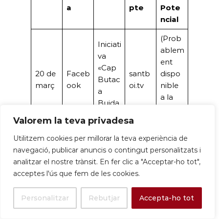
a
pte
Pote
ncial
(Prob
Iniciati
ablem
va
ent
«Cap
20 de
Faceb
santb
dispo
Butac
març
ook
oi.tv
nible
a
a la
Buida
plataf
»
Valorem la teva privadesa
orma)
Utilitzem cookies per millorar la teva experiència de
(Prob
navegació, publicar anuncis o contingut personalitzats i
ablem
analitzar el nostre trànsit. En fer clic a "Acceptar-ho tot",
ent
acceptes l'ús que fem de les cookies.
signifi
29/30
‘Carxo
santb
catiu
Múlti
Personalitzar
Rebutjar
Accepta-ho tot
de
fada’
oi.tv,
atesa
ples
març
2025
altres
l’escal