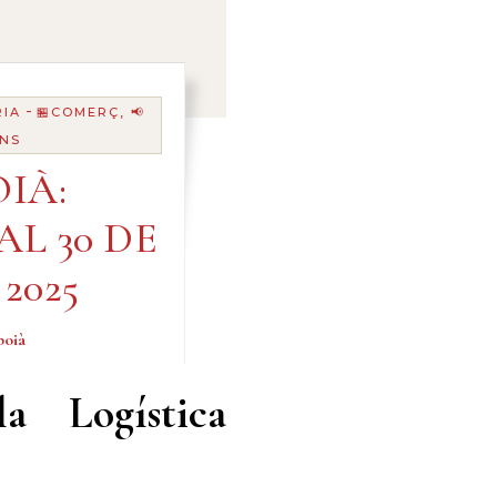
-
RIA
🏪COMERÇ, 📢
ANS
IÀ:
AL 30 DE
2025
boià
a Logística