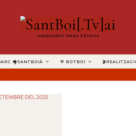
Independent Media & Events
MARC 🏘️SANTBOIÀ
💬 BOTBOI
🎬REALITZAC