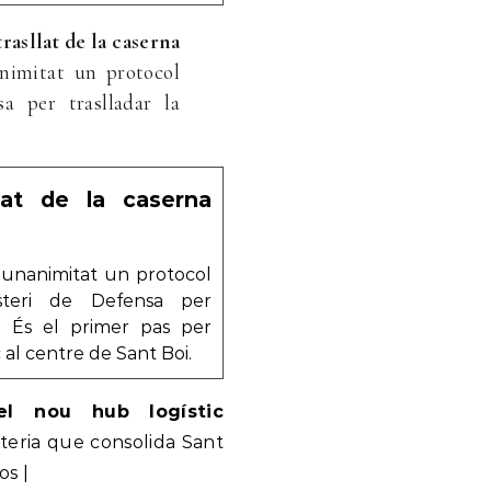
rasllat de la caserna
animitat un protocol
a per traslladar la
lat de la caserna
 unanimitat un protocol
steri de Defensa per
ar. És el primer pas per
 al centre de Sant Boi.
el nou hub logístic
eria que consolida Sant
os |