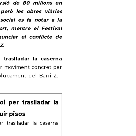
ersió de 80 milions en
 però les obres viàries
ocial es fa notar a la
rt, mentre el Festival
unciar el conflicte de
Z.
 traslladar la caserna
mer moviment concret per
olupament del Barri Z. |
i per traslladar la
uir pisos
 traslladar la caserna