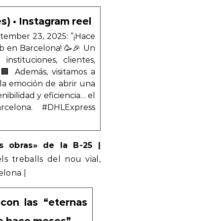
) • Instagram reel
ptember 23, 2025: ”¡Hace
 en Barcelona! 🥳🎉 Un
tituciones, clientes,
🏢 Además, visitamos a
 la emoción de abrir una
ibilidad y eficiencia… el
celona. #DHLExpress
as obras» de la B-25 |
 treballs del nou vial,
elona |
 con las “eternas