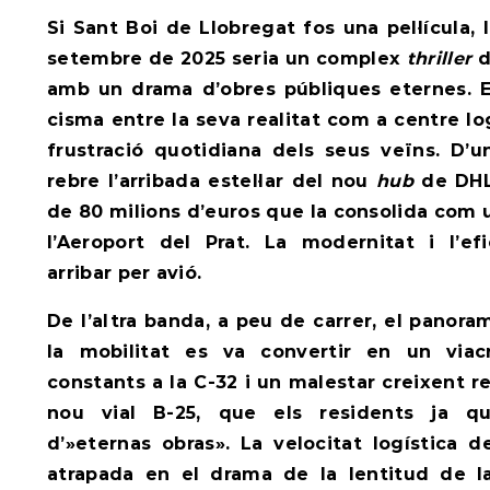
Si Sant Boi de Llobregat fos una pel·lícula
setembre de 2025 seria un complex
thriller
d
amb un drama d’obres públiques eternes. E
cisma entre la seva realitat com a centre log
frustració quotidiana dels seus veïns. D’u
rebre l’arribada estel·lar del nou
hub
de DHL 
de 80 milions d’euros que la consolida com u
l’Aeroport del Prat. La modernitat i l’ef
arribar per avió.
De l’altra banda, a peu de carrer, el panor
la mobilitat es va convertir en un viac
constants a la C-32
i un malestar creixent r
nou vial B-25, que els residents ja qu
d’»eternas obras». La velocitat logística 
atrapada en el drama de la lentitud de la