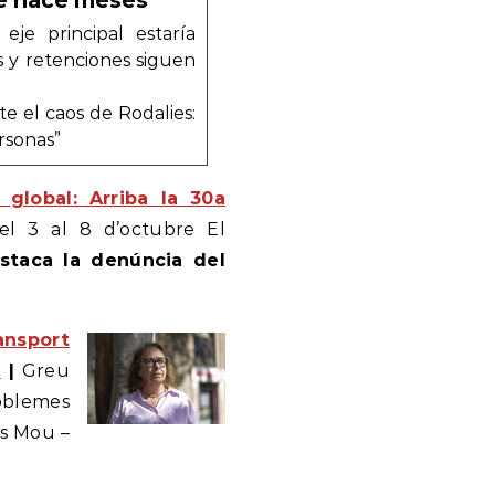
ue hace meses”
je principal estaría
os y retenciones siguen
e el caos de Rodalies:
ersonas”
 global: Arriba la 30a
del 3 al 8 d’octubre El
staca la denúncia del
ansport
u
|
Greu
oblemes
 Es Mou –