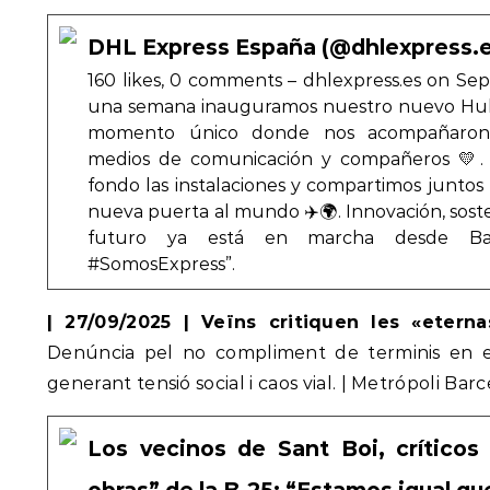
DHL Express España (@dhlexpress.es
160 likes, 0 comments – dhlexpress.es on Se
una semana inauguramos nuestro nuevo Hub
momento único donde nos acompañaron ins
medios de comunicación y compañeros 💛. 
fondo las instalaciones y compartimos juntos
nueva puerta al mundo ✈️🌍. Innovación, sosten
futuro ya está en marcha desde Bar
#SomosExpress”.
| 27/09/2025 | Veïns critiquen les «etern
Denúncia pel no compliment de terminis en els
generant tensió social i caos vial. | Metrópoli Barc
Los vecinos de Sant Boi, críticos