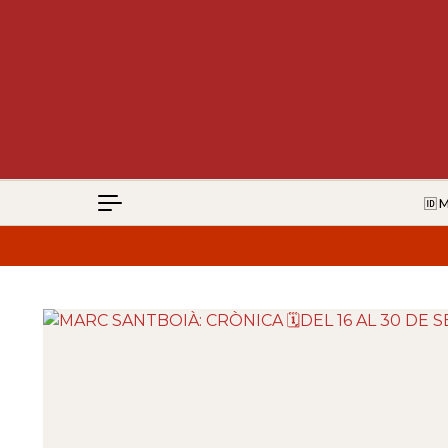
Vés al contingut
🆔