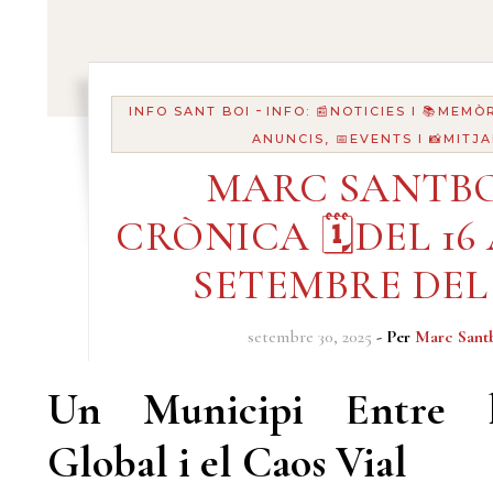
-
INFO SANT BOI
INFO: 📰NOTICIES I 📚MEMÒ
ANUNCIS, 📅EVENTS I 📸MITJ
MARC SANTBO
CRÒNICA 🗓️DEL 16 
SETEMBRE DEL 
setembre 30, 2025
- Per
Marc Sant
Un Municipi Entre l
Global i el Caos Vial