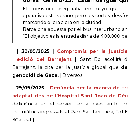
obras” de la B-25: “Estamos igual q
El consistorio aseguraba en mayo que el e
operativo este verano, pero los cortes, desví
marcando el día a día en la ciudad
Barcelona apuesta por el bus interurbano ant
“El objetivo es la entrada diaria de 400.000 p
| 30/09/2025 |
Compromís per la justícia
edició del Barrejant
|
Sant Boi acollirà 
Barrejant, la cita per la justícia global que
de
genocidi de Gaza.
| Diversos |
| 29/09/2025 |
Denúncia per la manca de tr
adaptat des de l’Hospital Sant Joan de Dé
deficiència en el servei per a joves amb pr
psiquiàtrics ingressats al Parc Sanitari. | Ara, Tot
3Cat.cat |