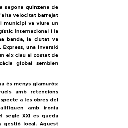
, la segona quinzena de
’alta velocitat barrejat
l municipi va viure un
ístic internacional i la
na banda, la ciutat va
Express, una inversió
n eix clau al costat de
icàcia global semblen
ama és menys glamurós:
rucis amb retencions
especte a les obres del
alifiquen amb ironia
del segle XXI es queda
 gestió local. Aquest