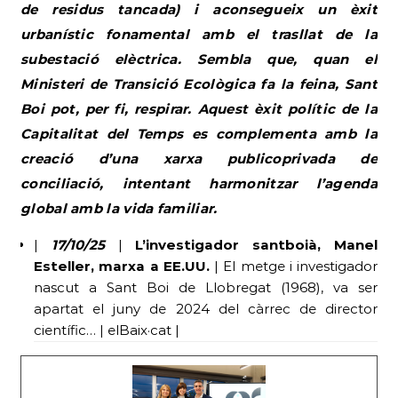
de residus tancada) i aconsegueix un èxit
urbanístic fonamental amb el trasllat de la
subestació elèctrica. Sembla que, quan el
Ministeri de Transició Ecològica fa la feina, Sant
Boi pot, per fi, respirar. Aquest èxit polític de la
Capitalitat del Temps es complementa amb la
creació d’una xarxa publicoprivada de
conciliació, intentant harmonitzar l’agenda
global amb la vida familiar.
|
17/10/25
|
L’investigador santboià, Manel
Esteller, marxa a EE.UU.
| El metge i investigador
nascut a Sant Boi de Llobregat (1968), va ser
apartat el juny de 2024 del càrrec de director
científic… | elBaix·cat |