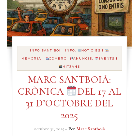
-
INFO SANT BOI
INFO:
NOTICIES I
-
MEMÒRIA
COMERÇ,
ANUNCIS,
EVENTS I
MITJANS
MARC SANTBOIÀ:
CRÒNICA
DEL 17 AL
31 D’OCTOBRE DEL
2025
octubre 31, 2025
- Per
Marc Santboià