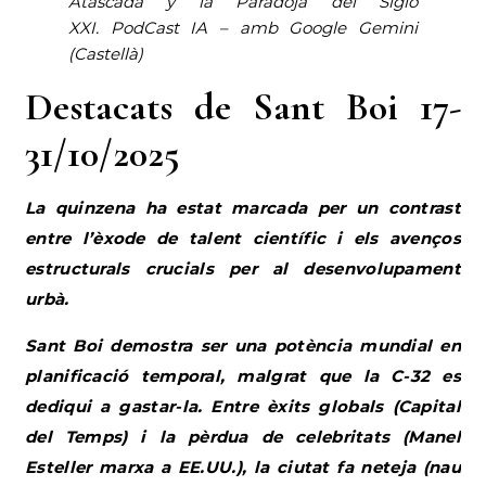
Atascada y la Paradoja del Siglo
XXI
.
PodCast IA – amb Google Gemini
(Castellà)
Destacats de Sant Boi 17-
31/10/2025
La quinzena ha estat marcada per un contrast
entre l’èxode de talent científic i els avenços
estructurals crucials per al desenvolupament
urbà.
Sant Boi demostra ser una potència mundial en
planificació temporal, malgrat que la C-32 es
dediqui a gastar-la. Entre èxits globals (Capital
del Temps) i la pèrdua de celebritats (Manel
Esteller marxa a EE.UU.), la ciutat fa neteja (nau