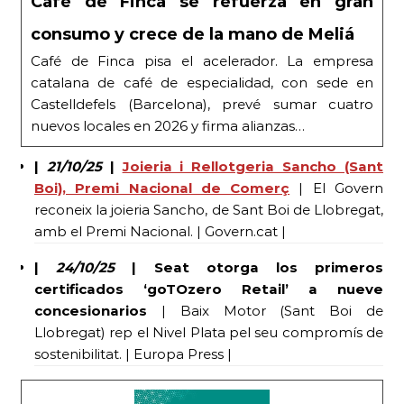
Café de Finca se refuerza en gran
consumo y crece de la mano de Meliá
Café de Finca pisa el acelerador. La empresa
catalana de café de especialidad, con sede en
Castelldefels (Barcelona), prevé sumar cuatro
nuevos locales en 2026 y firma alianzas…
|
21/10/25
|
Joieria i Rellotgeria Sancho (Sant
Boi), Premi Nacional de Comerç
| El Govern
reconeix la joieria Sancho, de Sant Boi de Llobregat,
amb el Premi Nacional. | Govern.cat |
|
24/10/25
| Seat otorga los primeros
certificados ‘goTOzero Retail’ a nueve
concesionarios
| Baix Motor (Sant Boi de
Llobregat) rep el Nivel Plata pel seu compromís de
sostenibilitat. | Europa Press |