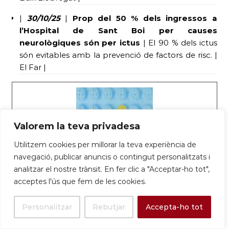
|
30/10/25
|
Prop del 50 % dels ingressos a
l’Hospital de Sant Boi per causes
neurològiques són per ictus
| El 90 % dels ictus
són evitables amb la prevenció de factors de risc. |
El Far |
Valorem la teva privadesa
Utilitzem cookies per millorar la teva experiència de
navegació, publicar anuncis o contingut personalitzats i
Prop del 50% dels ingressos a l’Hospital
analitzar el nostre trànsit. En fer clic a "Acceptar-ho tot",
acceptes l'ús que fem de les cookies.
SJD Sant Boi per causes neurològiques
són per ictus – Parc Sanitari Sant Joan
Personalitzar
Rebutjar
Accepta-ho tot
de Déu