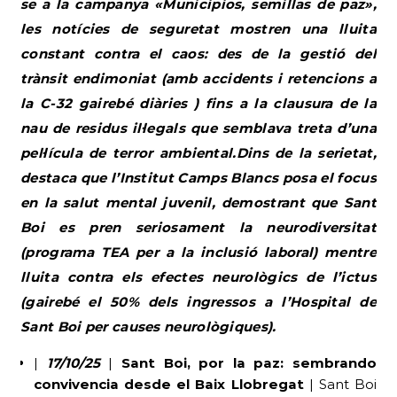
se a la campanya «Municipios, semillas de paz»,
les notícies de seguretat mostren una lluita
constant contra el caos: des de la gestió del
trànsit endimoniat (amb accidents i retencions a
la C-32 gairebé diàries ) fins a la clausura de la
nau de residus il·legals que semblava treta d’una
pel·lícula de terror ambiental.Dins de la serietat,
destaca que l’Institut Camps Blancs posa el focus
en la salut mental juvenil, demostrant que Sant
Boi es pren seriosament la neurodiversitat
(programa TEA per a la inclusió laboral) mentre
lluita contra els efectes neurològics de l’ictus
(gairebé el 50% dels ingressos a l’Hospital de
Sant Boi per causes neurològiques).
|
17/10/25
|
Sant Boi, por la paz: sembrando
convivencia desde el Baix Llobregat
| Sant Boi