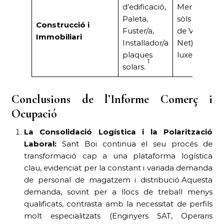
d’edificació,
Mercat actiu
Paleta,
sòls urbans 
Construcció i
Fuster/a,
de VPO (Bald
Immobiliari
Instal·lador/a
Net).Ofertes
plaques
luxe (Marian
1
solars.
Conclusions de l’Informe Comerç i
Ocupació
La Consolidació Logística i la Polarització
Laboral:
Sant Boi continua el seu procés de
transformació cap a una plataforma logística
clau, evidenciat per la constant i variada demanda
de personal de magatzem i distribució.Aquesta
demanda, sovint per a llocs de treball menys
qualificats, contrasta amb la necessitat de perfils
molt especialitzats (Enginyers SAT, Operaris