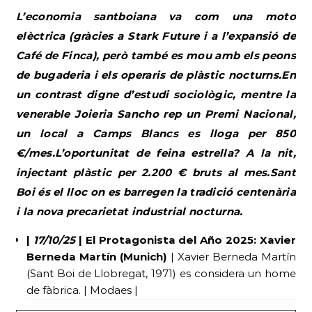
L’economia santboiana va com una moto
elèctrica (gràcies a Stark Future i a l’expansió de
Café de Finca), però també es mou amb els peons
de bugaderia i els operaris de plàstic nocturns.En
un contrast digne d’estudi sociològic, mentre la
venerable Joieria Sancho rep un Premi Nacional,
un local a Camps Blancs es lloga per 850
€/mes.L’oportunitat de feina estrella? A la nit,
injectant plàstic per 2.200 € bruts al mes.Sant
Boi és el lloc on es barregen la tradició centenària
i la nova precarietat industrial nocturna.
|
17/10/25
| El Protagonista del Año 2025: Xavier
Berneda Martín (Munich)
| Xavier Berneda Martín
(Sant Boi de Llobregat, 1971) es considera un home
de fàbrica. | Modaes |