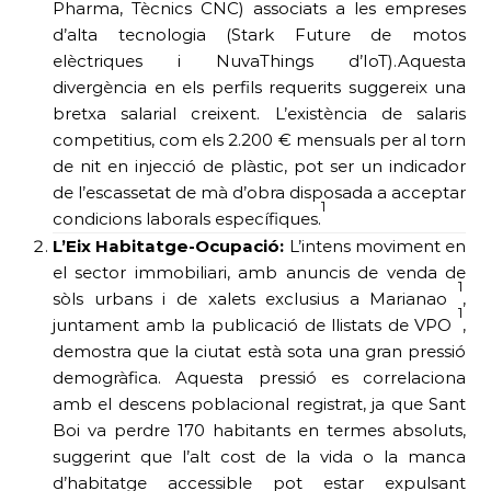
Pharma, Tècnics CNC) associats a les empreses
d’alta tecnologia (Stark Future de motos
elèctriques i NuvaThings d’IoT).Aquesta
divergència en els perfils requerits suggereix una
bretxa salarial creixent. L’existència de salaris
competitius, com els 2.200 € mensuals per al torn
de nit en injecció de plàstic, pot ser un indicador
de l’escassetat de mà d’obra disposada a acceptar
1
condicions laborals específiques.
L’Eix Habitatge-Ocupació:
L’intens moviment en
el sector immobiliari, amb anuncis de venda de
1
sòls urbans i de xalets exclusius a Marianao
,
1
juntament amb la publicació de llistats de VPO
,
demostra que la ciutat està sota una gran pressió
demogràfica. Aquesta pressió es correlaciona
amb el descens poblacional registrat, ja que Sant
Boi va perdre 170 habitants en termes absoluts,
suggerint que l’alt cost de la vida o la manca
d’habitatge accessible pot estar expulsant