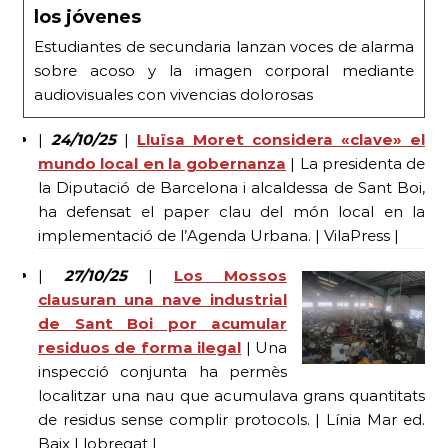
los jóvenes
Estudiantes de secundaria lanzan voces de alarma
sobre acoso y la imagen corporal mediante
audiovisuales con vivencias dolorosas
|
24/10/25
|
Lluïsa Moret considera «clave» el
mundo local en la gobernanza
| La presidenta de
la Diputació de Barcelona i alcaldessa de Sant Boi,
ha defensat el paper clau del món local en la
implementació de l’Agenda Urbana. | VilaPress |
|
27/10/25
|
Los Mossos
clausuran una nave industrial
de Sant Boi por acumular
residuos de forma ilegal
| Una
inspecció conjunta ha permès
localitzar una nau que acumulava grans quantitats
de residus sense complir protocols. | Línia Mar ed.
Baix Llobregat |