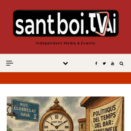
Vés al contingut
Independent Media & Events