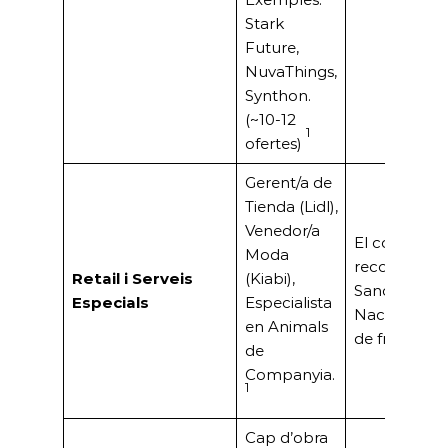
Stark
Future,
NuvaThings,
Synthon.
(~10-12
1
ofertes)
Gerent/a de
Tienda (Lidl),
Venedor/a
El comerç tr
Moda
reconegut (J
Retail i Serveis
(Kiabi),
Sancho, Pre
Especials
Especialista
Nacional).For
en Animals
de franquíci
de
Companyia.
1
Cap d’obra