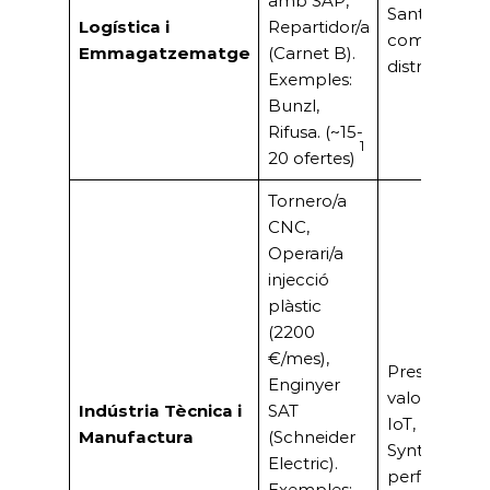
amb SAP,
Sant Boi es 
Logística i
Repartidor/a
com a node
Emmagatzematge
(Carnet B).
distribució 
Exemples:
Bunzl,
Rifusa. (~15-
1
20 ofertes)
Tornero/a
CNC,
Operari/a
injecció
plàstic
(2200
€/mes),
Presència d’i
Enginyer
valor afegit 
Indústria Tècnica i
SAT
IoT, Pharm
Manufactura
(Schneider
Synthon) qu
Electric).
perfils especi
Exemples: