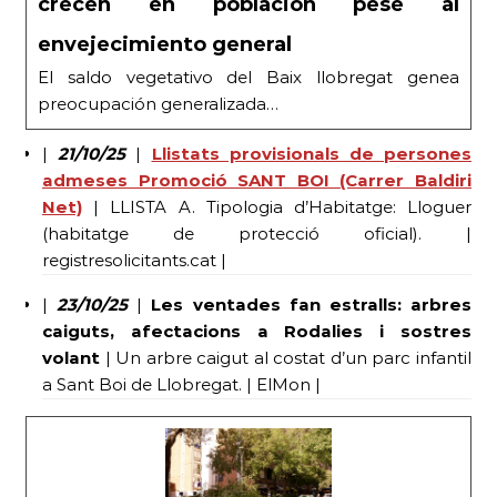
crecen en población pese al
envejecimiento general
El saldo vegetativo del Baix llobregat genea
preocupación generalizada…
|
21/10/25
|
Llistats provisionals de persones
admeses Promoció SANT BOI (Carrer Baldiri
Net)
| LLISTA A. Tipologia d’Habitatge: Lloguer
(habitatge de protecció oficial). |
registresolicitants.cat |
|
23/10/25
|
Les ventades fan estralls: arbres
caiguts, afectacions a Rodalies i sostres
volant
| Un arbre caigut al costat d’un parc infantil
a Sant Boi de Llobregat. | ElMon |