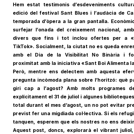
Hem estat testimonis d’esdeveniments cultur
edició del festival Sant Blues i l’audàcia de C
temporada d’òpera a la gran pantalla. Econòmi
surfejar l’onada del creixement nacional, am
divers que fins i tot inclou ofertes per a 
TikTok». Socialment, la ciutat no es queda enrere
amb el Dia de la Visibilitat No Binària i f
proximitat amb la iniciativa «Sant Boi Alimenta l
Però, mentre ens delectem amb aquesta eferv
pregunta incòmoda plana sobre l’horitzó: què p
giri cap a l’agost? Amb molts programes d
explícitament el 31 de juliol i algunes biblioteq
total durant el mes d’agost, un no pot evitar pr
previst fer una migdiada col·lectiva. Si els refu
tanquen, esperem que els nostres no ens deixin 
Aquest post, doncs, explorarà el vibrant juliol,