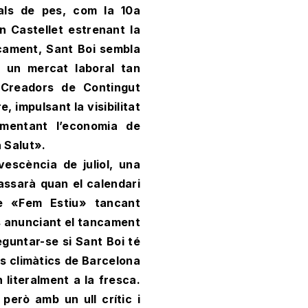
als de pes, com la 10a
an Castellet estrenant la
cament, Sant Boi sembla
b un mercat laboral tan
«Creadors de Contingut
, impulsant la visibilitat
omentant l’economia de
a Salut».
escència de juliol, una
assarà quan el calendari
e «Fem Estiu» tancant
ues anunciant el tancament
eguntar-se si Sant Boi té
gis climàtics de Barcelona
literalment a la fresca.
 però amb un ull crític i