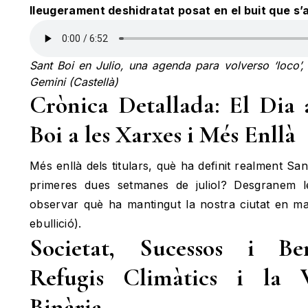
lleugerament deshidratat posat en el buit que s’al
Sant Boi en Julio, una agenda para volverso ‘loco
Gemini (Castellà)
Crònica Detallada: El Dia
Boi a les Xarxes i Més Enllà
Més enllà dels titulars, què ha definit realment Sa
primeres dues setmanes de juliol? Desgranem l
observar què ha mantingut la nostra ciutat en ma
ebullició).
Societat, Sucessos i Be
Refugis Climàtics i la V
Binària