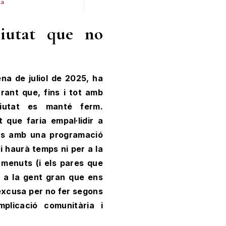
ià
Ciutat que no
na de juliol de 2025, ha
rant que, fins i tot amb
ciutat es manté ferm.
 que faria empal·lidir a
als amb una programació
i haurà temps ni per a la
 menuts (i els pares que
r a la gent gran que ens
excusa per no fer segons
mplicació comunitària i