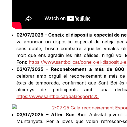
02/07/2025 – Coneix el dispositiu especial de net
va anunciar un dispositiu especial de neteja per 
sens dubte, busca combatre aquelles «males ol
molt que ens agradin les nits càlides, ningú vol
Font:
https://www.santboi.cat/coneix-el-dispositiu-e
03/07/2025 – Reconeixement a més de 800 e
celebrar amb orgull el reconeixement a més de 
èxits de temporada, confirmant que Sant Boi és 
almenys de participants amb una dedica
https://www.santboi.cat/galaesports25
03/07/2025 – After Sun Boi:
Activitat juvenil
Muntanyeta. Per a joves que volen refrescar-s