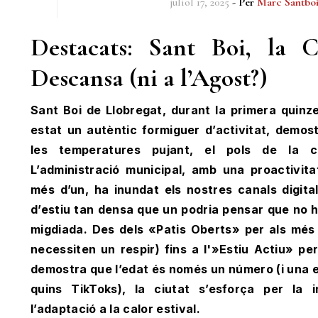
juliol 17, 2025
- Per
Marc Santbo
Destacats: Sant Boi, la 
Descansa (ni a l’Agost?)
Sant Boi de Llobregat, durant la primera quinze
estat un autèntic formiguer d’activitat, demost
les temperatures pujant, el pols de la 
L’administració municipal, amb una proactivitat
més d’un, ha inundat els nostres canals digit
d’estiu tan densa que un podria pensar que no h
migdiada. Des dels «Patis Oberts» per als més
necessiten un respir) fins a l'»Estiu Actiu» pe
demostra que l’edat és només un número (i una 
quins TikToks), la ciutat s’esforça per la i
l’adaptació a la calor estival.