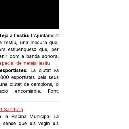
eja a l’estiu:
L’Ajuntament
a l’estiu, una mesura que,
ors estiuenques» que, per
 tenir com a banda sonora.
special-de-neteja-lestiu
sportistes:
La ciutat va
800 esportistes pels seus
una ciutat de campions, o
ció encomiable. Font:
 a la Piscina Municipal La
e sense que els vegin els