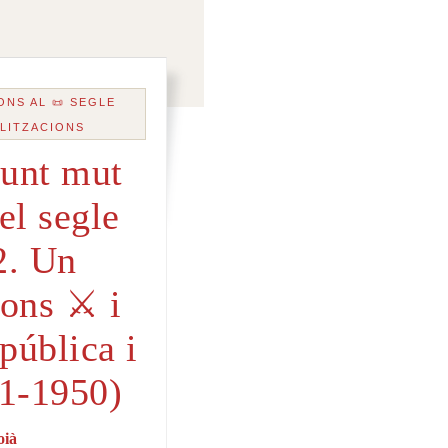
ONS AL 📜 SEGLE
ALITZACIONS
unt mut
el segle
2. Un
ons ⚔️ i
epública i
31-1950)
oià