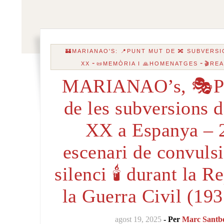
🏰MARIANAO'S: 📍PUNT MUT DE 🔀 SUBVERSI
-
-
XX
📜MEMÒRIA I 🙏HOMENATGES
🎬RE
MARIANAO’s, 🎭P
de les subversions d
XX a Espanya – 
escenari de convulsi
silenci 🕯️ durant la R
la Guerra Civil (19
agost 19, 2025
- Per
Marc Santb