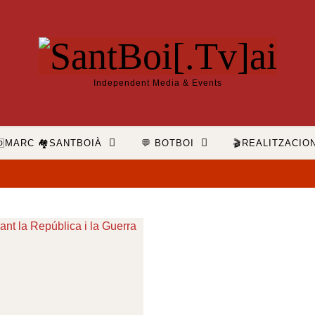
Independent Media & Events
🆔MARC 🏘️SANTBOIÀ
💬 BOTBOI
🎬REALITZACIO