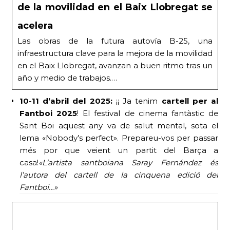
de la movilidad en el Baix Llobregat se
acelera
Las obras de la futura autovía B-25, una
infraestructura clave para la mejora de la movilidad
en el Baix Llobregat, avanzan a buen ritmo tras un
año y medio de trabajos.…
10-11 d’abril del 2025:
¡¡ Ja tenim
cartell per al
Fantboi 2025
! El festival de cinema fantàstic de
Sant Boi aquest any va de salut mental, sota el
lema «Nobody’s perfect». Prepareu-vos per passar
més por que veient un partit del Barça a
casa!
«L’artista santboiana Saray Fernández és
l’autora del cartell de la cinquena edició del
Fantboi…»