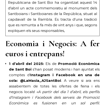
Republicana de Sant Boi ha organitzat aquest 14
d’abril un acte commemoratiu al monument dels
Santboians i Santboianes de la República, situat al
capdavall de la Rambla. Es tracta d’una tradició
que es remunta a fa més de vint anys i que, segons
expliquen els seus responsables,
Economia i Negocis: A fer
euros i entrepans!
1 d’abril del 2025:
Els de
Promoció Econòmica
de Sant Boi
s’han posat moderns i han ajuntat els
comptes d’
Instagram i Facebook en una de
sola: @LaMasia_AJSantBoi
. A veure si ara ens
assabentem de totes les ofertes de feina i els
negocis locals!
«A partir del dia 1 d’abril, els perfils
d’Instagram i Facebook dels serveis de Promoció
Econòmica es fusionen en un sol perfil: