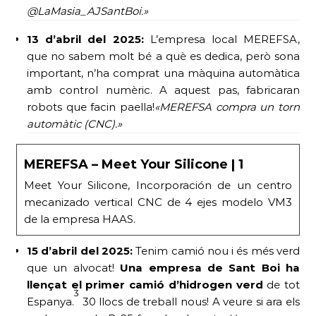
@LaMasia_AJSantBoi.»
13 d’abril del 2025:
L’empresa local MEREFSA,
que no sabem molt bé a què es dedica, però sona
important, n’ha comprat una màquina automàtica
amb control numèric. A aquest pas, fabricaran
robots que facin paella!
«MEREFSA compra un torn
automàtic (CNC).»
MEREFSA – Meet Your Silicone | 1
Meet Your Silicone, Incorporación de un centro
mecanizado vertical CNC de 4 ejes modelo VM3
de la empresa HAAS.
15 d’abril del 2025:
Tenim camió nou i és més verd
que un alvocat!
Una empresa de Sant Boi ha
llençat el primer camió d’hidrogen verd
de tot
3
Espanya.
30 llocs de treball nous! A veure si ara els