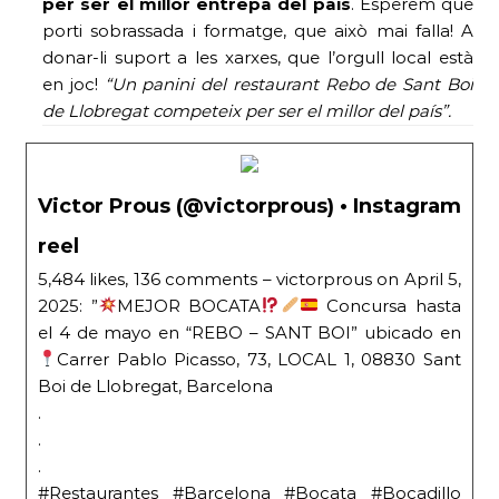
per ser el millor entrepa del país
. Esperem que
porti sobrassada i formatge, que això mai falla! A
donar-li suport a les xarxes, que l’orgull local està
en joc!
“Un panini del restaurant Rebo de Sant Boi
de Llobregat competeix per ser el millor del país”.
Victor Prous (@victorprous) • Instagram
reel
5,484 likes, 136 comments – victorprous on April 5,
2025: ”
MEJOR BOCATA
Concursa hasta
el 4 de mayo en “REBO – SANT BOI” ubicado en
Carrer Pablo Picasso, 73, LOCAL 1, 08830 Sant
Boi de Llobregat, Barcelona
.
.
.
#Restaurantes #Barcelona #Bocata #Bocadillo