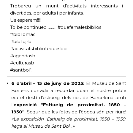
Trobareu un munt d’activitats interessants i
divertides, per adults i per infants.
Us esperem!!!!!
To be continued……… #quefemalesbiblios
#bibliomac
#bibliojrb
#activitatsbibliotequesboi
#agendasb
#culturasb
#santboi”.
6 d’abril – 15 de juny de 2025:
El Museu de Sant
Boi ens convida a recordar quan el nostre poble
era el destí d’estiueig dels rics de Barcelona amb
l’
exposició “Estiueig de proximitat. 1850 –
1950”
. Segur que les fotos de l’època són per riure!
«La exposición ‘Estiueig de proximitat. 1850 – 1950’
llega al Museu de Sant Boi…»