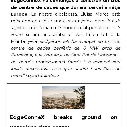
EdgeConneX ha començat a construir un tros
de centre de dades que donarà servei a mitja
Europa
. La nostra alcaldessa, Lluïsa Moret, està
més contenta que unes castanyoles, perquè això
significa més feina i més modernitat per al poble. A
veure si ara ens arriba el wifi fins i tot a la
Muntanyeta!
«
EdgeConneX ha avançat en un nou
centre de dades perifèric de 8 MW prop de
Barcelona, ​​a la comarca de Sant Boi de Llobregat…
no només proporcionarà l’accés i la connectivitat
locals necessaris… sinó que oferirà nous llocs de
treball i oportunitats…»
EdgeConneX breaks ground on