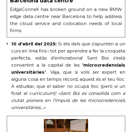
Barcelona data centre
EdgeConneX has broken ground on a new 8MW
edge data centre near Barcelona to help address
the cloud service and colocation needs of local
firms.
10 d’abril del 2025:
Si ets dels que s’apunten a un
curs en línia fins i tot per aprendre a fer la croqueta
perfecta, estàs d’enhorabona! Sant Boi s’està
convertint a la capital de les “
microcredencials
universitàries
”. Vaja, que si vols ser expert en
alguna cosa en temps rècord, aquest és el teu lloc.
A estudiar, que el saber no ocupa lloc (però sí un
forat al currículum)!
«Sant Boi es consolida com a
ciutat pionera en l’impuls de les microcredencials
universitàries…»