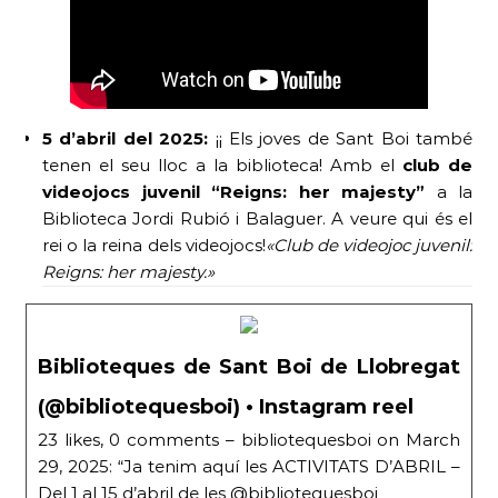
5 d’abril del 2025:
¡¡ Els joves de Sant Boi també
tenen el seu lloc a la biblioteca! Amb el
club de
videojocs juvenil “Reigns: her majesty”
a la
Biblioteca Jordi Rubió i Balaguer. A veure qui és el
rei o la reina dels videojocs!
«Club de videojoc juvenil:
Reigns: her majesty.»
Biblioteques de Sant Boi de Llobregat
(@bibliotequesboi) • Instagram reel
23 likes, 0 comments – bibliotequesboi on March
29, 2025: “Ja tenim aquí les ACTIVITATS D’ABRIL –
Del 1 al 15 d’abril de les @bibliotequesboi