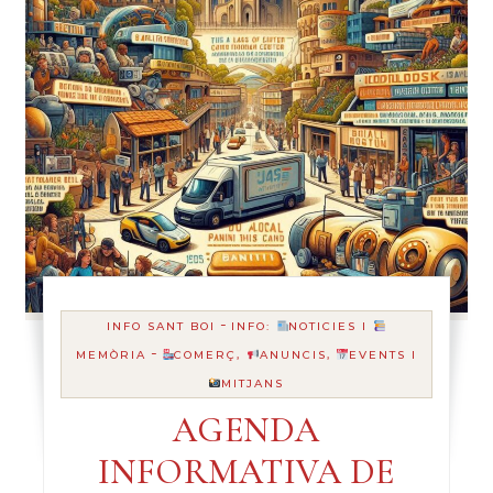
-
INFO SANT BOI
INFO:
NOTICIES I
-
MEMÒRIA
COMERÇ,
ANUNCIS,
EVENTS I
MITJANS
AGENDA
INFORMATIVA DE