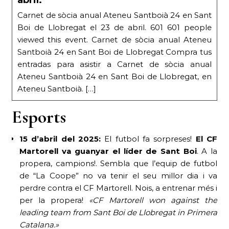
abril.
Carnet de sòcia anual Ateneu Santboià 24 en Sant
Boi de Llobregat el 23 de abril. 601 601 people
viewed this event. Carnet de sòcia anual Ateneu
Santboià 24 en Sant Boi de Llobregat Compra tus
entradas para asistir a Carnet de sòcia anual
Ateneu Santboià 24 en Sant Boi de Llobregat, en
Ateneu Santboià. […]
Esports
15 d’abril del 2025:
El futbol fa sorpreses!
El CF
Martorell va guanyar el líder de Sant Boi
. A la
propera, campions!. Sembla que l’equip de futbol
de “La Coope” no va tenir el seu millor dia i va
perdre contra el CF Martorell. Nois, a entrenar més i
per la propera!
«CF Martorell won against the
leading team from Sant Boi de Llobregat in Primera
Catalana.»