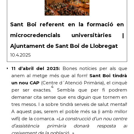
Sant Boi referent en la formació en
microcredencials universitàries |
Ajuntament de Sant Boi de Llobregat
10.4.2025
11 d’abril del 2025:
Bones notícies per als que
anem al metge més que al forn!
Sant Boi tindrà
un nou CAP
(Centre d´Atenció Primària), el cinquè
4
per ser exactes.
Sembla que per fi podrem
demanar cita sense que ens diguin que tornem en
tres mesos. I a sobre tindrà serveis de salut mental!
A aquest pas, serem el poble més sa (i amb millor
wifi) de la comarca.
«La construcció d’un nou centre
d’assistència primària donarà resposta al
creixement de la població…»