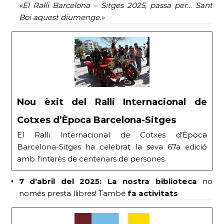
«El Ral·li Barcelona – Sitges 2025, passa per… Sant
Boi aquest diumenge.»
Nou èxit del Ral·li Internacional de
Cotxes d’Època Barcelona-Sitges
El Ral·li Internacional de Cotxes d’Època
Barcelona-Sitges ha celebrat la seva 67a edició
amb l’interès de centenars de persones.
7 d’abril del 2025:
La nostra biblioteca
no
només presta llibres! També
fa activitats