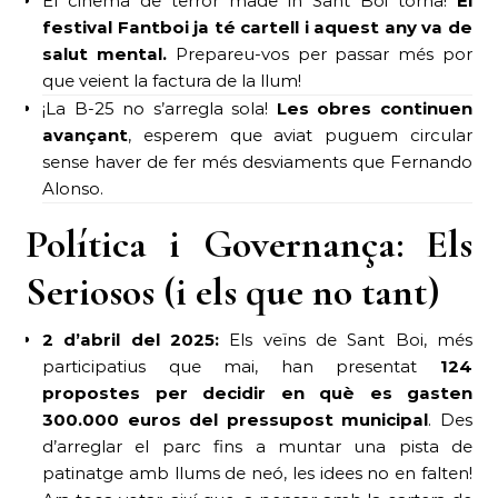
El cinema de terror made in Sant Boi torna!
El
festival Fantboi ja té cartell i aquest any va de
salut mental.
Prepareu-vos per passar més por
que veient la factura de la llum!
¡La B-25 no s’arregla sola!
Les obres continuen
avançant
, esperem que aviat puguem circular
sense haver de fer més desviaments que Fernando
Alonso.
Política i Governança: Els
Seriosos (i els que no tant)
2 d’abril del 2025:
Els veïns de Sant Boi, més
participatius que mai, han presentat
124
propostes per decidir en què es gasten
300.000 euros del pressupost municipal
. Des
d’arreglar el parc fins a muntar una pista de
patinatge amb llums de neó, les idees no en falten!