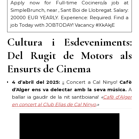
Apply now for Full-time Cocinero/a job at
SimpleBrunch, near , Sant Boi de Llobregat. Salary:
20000 EUR YEARLY. Experience: Required. Find a
job Today with JOBTODAY! Vacancy #XkAkjE
Cultura i Esdeveniments:
Del Rugit de Motors als
Ensurts de Cinema
4 d’abril del 2025:
¡¡ Concert a Cal Ninyo!
Cafè
d’Alger ens va delectar amb la seva música.
A
ballar ia gaudir de la nit santboiana!
«
Cafè d’Alger
en concert al Club Elias de Cal Ninyo
.»