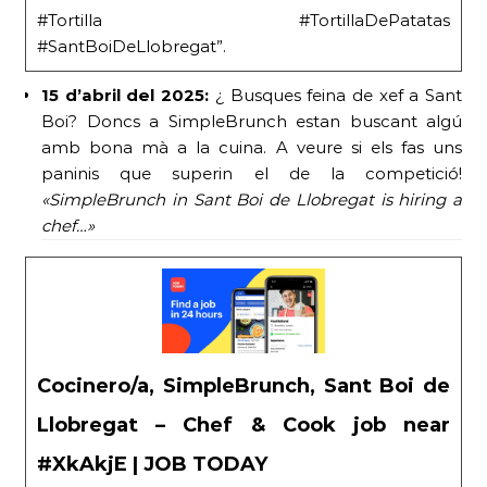
#Tortilla #TortillaDePatatas
#SantBoiDeLlobregat”.
15 d’abril del 2025:
¿ Busques feina de xef a Sant
Boi? Doncs a SimpleBrunch estan buscant algú
amb bona mà a la cuina. A veure si els fas uns
paninis que superin el de la competició!
«SimpleBrunch in Sant Boi de Llobregat is hiring a
chef…»
Cocinero/a, SimpleBrunch, Sant Boi de
Llobregat – Chef & Cook job near
#XkAkjE | JOB TODAY