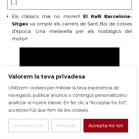
[…]
Els clàssics mai no moren!
El Ral·li Barcelona-
Sitges
va omplir els carrers de Sant Boi de cotxes
d’època. Una meravella per als nostàlgics del
motor!
Valorem la teva privadesa
Utilitzem cookies per millorar la teva experiència de
navegació, publicar anuncis o contingut personalitzats i
analitzar el nostre trànsit. En fer clic a "Acceptar-ho tot",
acceptes l'ús que fem de les cookies.
S’ha dit a ballar! Sant Boi va ser
seu d´una prova
del Circuit Català de ball esportiu.
Més ritme
Personalitzar
Rebutjar
Accepta-ho tot
que a una discoteca a l’estiu!