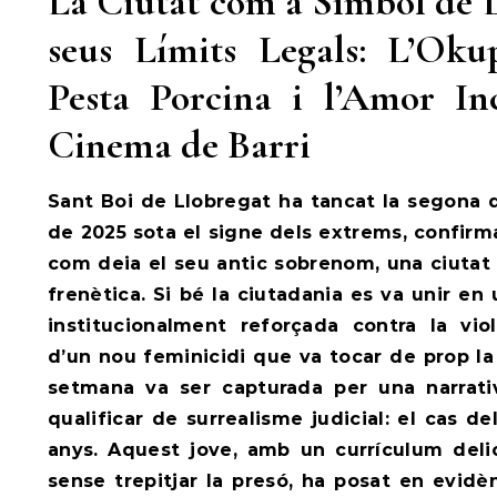
La Ciutat com a Símbol de L
seus Límits Legals: L’Oku
Pesta Porcina i l’Amor In
Cinema de Barri
Sant Boi de Llobregat ha tancat la segona
de 2025 sota el signe dels extrems, confirm
com deia el seu antic sobrenom, una ciutat 
frenètica. Si bé la ciutadania es va unir e
institucionalment reforçada contra la vio
d’un nou feminicidi que va tocar de prop la
setmana va ser capturada per una narrat
qualificar de surrealisme judicial: el cas 
anys. Aquest jove, amb un currículum deli
sense trepitjar la presó, ha posat en evidè