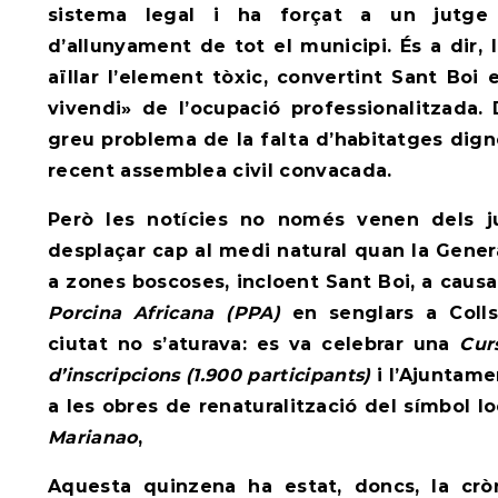
sistema legal i ha forçat a un jutge
d’allunyament de tot el municipi. És a dir, l
aïllar l’element tòxic, convertint Sant Boi
vivendi» de l’ocupació professionalitzada.
greu problema de la falta d’habitatges dign
recent assemblea civil convacada.
Però les notícies no només venen dels ju
desplaçar cap al medi natural quan la Genera
a zones boscoses, incloent Sant Boi, a causa
Porcina Africana (PPA)
en senglars a Colls
ciutat no s’aturava: es va celebrar una
Cur
d’inscripcions (1.900 participants)
i l’Ajuntame
a les obres de renaturalització del símbol lo
Marianao
,
Aquesta quinzena ha estat, doncs, la crò