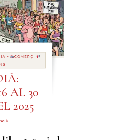
-
IA
COMERÇ,
NS
IÀ:
6 AL 30
L 2025
boià