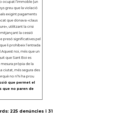
 cop ocupat l’immoble (un
ys greu que la violació
inals exigint pagaments
tacat que donava «claus
», utilitzant la crisi
mitjançant la cessió
e presó significatives pel
ue li prohibeix l’entrada
l.Aquest noi, més que un
uit que Sant Boi es
na mesura pròpia de la
La ciutat, més segura des
perquè no n’hi ha prou
ressió que permet el
us que no paren de
ds: 225 denúncies i 31