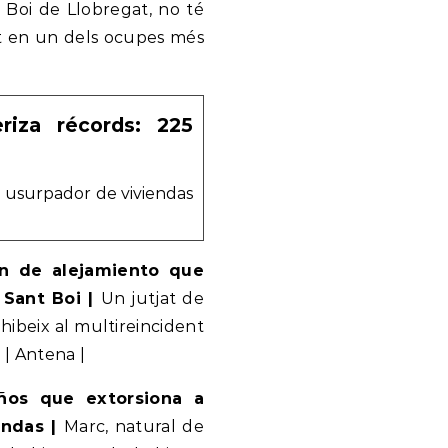
 Boi de Llobregat, no té
it en un dels ocupes més
riza récords: 225
un usurpador de viviendas
en de alejamiento que
 Sant Boi |
Un jutjat de
ibeix al multireincident
 | Antena |
ños que extorsiona a
endas |
Marc, natural de