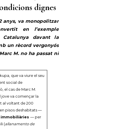
condicions dignes
2 anys, va monopolitzar
onvertit en l’exemple
a Catalunya davant la
Amb un rècord vergonyós
 Marc M. no ha passat ni
kupa, que va viure el seu
nt social de
xò, el cas de Marc M.
El jove va començar la
at al voltant de 200
 en pisos deshabitats —
s immobiliàries
— per
i (
allanamento de