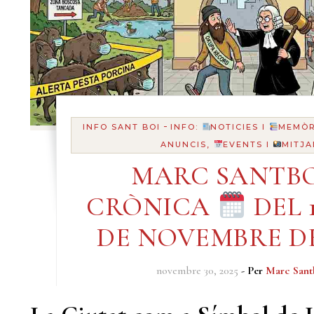
-
INFO SANT BOI
INFO:
NOTICIES I
MEMÒR
ANUNCIS,
EVENTS I
MITJA
MARC SANTBO
CRÒNICA
DEL 1
DE NOVEMBRE DE
novembre 30, 2025
- Per
Marc Sant