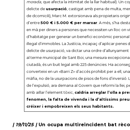
morada
, que afecta la intimitat de la llar habitual). Un
delicte de
usurpació
, castigat amb pena de multa, men
de dcomicili), Marc M. extorsionava als propietaris orig
d’entre
500 € i 5.000 € per marxar
. A més, s’ha des
en mà per diners a persones que necessiten un lloc on viure
d’habitatge per generar un benefici econòmic personal 
il·legal d’immobles. La Justícia, incapaç d’aplicar penes d
delicte de usurpació, va dictar una ordre d’allunyament q
al terme municipal de Sant Boi, una mesura excepciona
ciutadà, és un buit legal amb 225 denúncies. Ha aconseg
converteixi en un «Barri Z» d’accés prohibit per a ell, u
màfia, no de la usurpacions de pisos de fons d’inversió. 
de l’expulsió, ara demana al Govern que reformi la llei, 
amb aïllar l’element tòxic,
caldria arreglar l’olla a p
fenomen, la falta de vivenda i la d’altíssims pre
créixer i empobreixen els seus habitants.
| 19/11/25 |
Un ocupa multireincident bat rècor