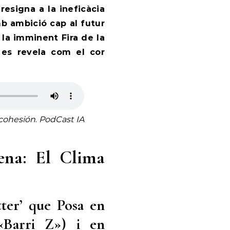
resigna a la ineficàcia
amb ambició cap al futur
la imminent Fira de la
 es revela com el cor
 cohesión
.
PodCast IA
ena: El Clima
tter’ que Posa en
 «Barri Z») i en