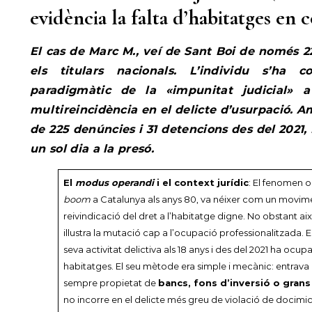
evidència la falta d’habitatges en 
El cas de Marc M., veí de Sant Boi de només 2
els titulars nacionals. L’individu s’ha c
paradigmàtic de la «impunitat judicial» 
multireincidència en el delicte d’usurpació. 
de 225 denúncies i 31 detencions des del 2021,
un sol dia a la presó.
El
modus operandi
i el context jurídic
: El fenomen o
boom
a Catalunya als anys 80, va néixer com un movime
reivindicació del dret a l’habitatge digne. No obstant ai
il·lustra la mutació cap a l’ocupació professionalitzada. 
seva activitat delictiva als 18 anys i des del 2021 ha ocup
habitatges. El seu mètode era simple i mecànic: entrava
sempre propietat de
bancs, fons d’inversió o gran
no incorre en el delicte més greu de violació de docimicil