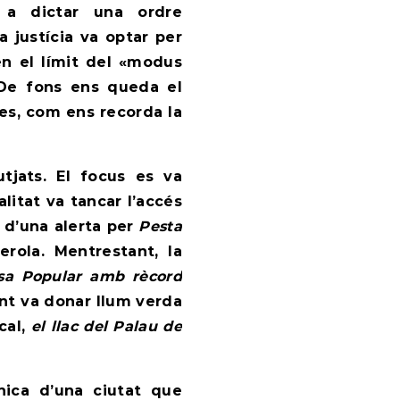
 a dictar una ordre
a justícia va optar per
 en el límit del «modus
De fons ens queda el
es, com ens recorda la
tjats. El focus es va
litat va tancar l’accés
 d’una alerta per
Pesta
erola. Mentrestant, la
sa Popular amb rècord
nt va donar llum verda
cal,
el llac del Palau de
nica d’una ciutat que