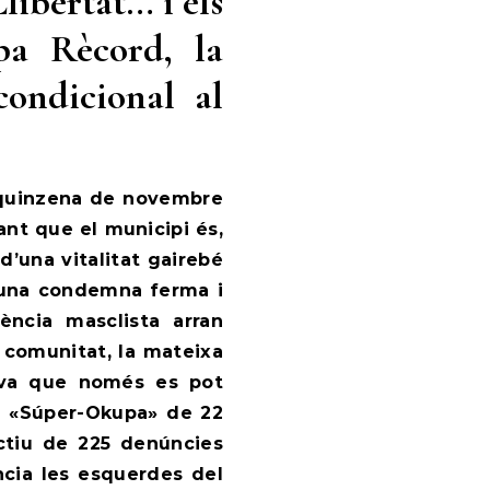
libertat… i els
pa Rècord, la
condicional al
 quinzena de novembre
ant que el municipi és,
d’una vitalitat gairebé
n una condemna ferma i
lència masclista arran
 comunitat, la mateixa
iva que només es pot
del «Súper-Okupa» de 22
ctiu de 225 denúncies
ncia les esquerdes del