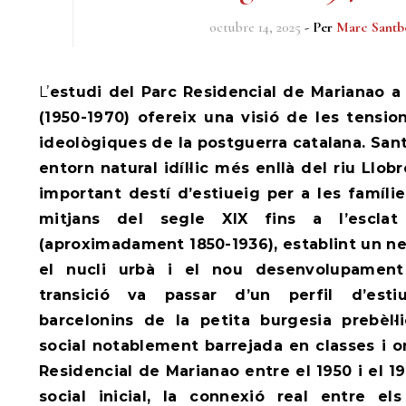
octubre 14, 2025
- Per
Marc Santb
L’estudi del Parc Residencial de Marianao a Sant Boi de Llobregat
(1950-1970) ofereix una visió de les tensi
ideològiques de la postguerra catalana. San
entorn natural idíl·lic més enllà del riu Llob
important destí d’estiueig per a les famíli
mitjans del segle XIX fins a l’esclat
(aproximadament 1850-1936), establint un nex
el nucli urbà i el nou desenvolupament 
transició va passar d’un perfil d’estiu
barcelonins de la petita burgesia prebèl·
social notablement barrejada en classes i o
Residencial de Marianao entre el 1950 i el 19
social inicial, la connexió real entre el