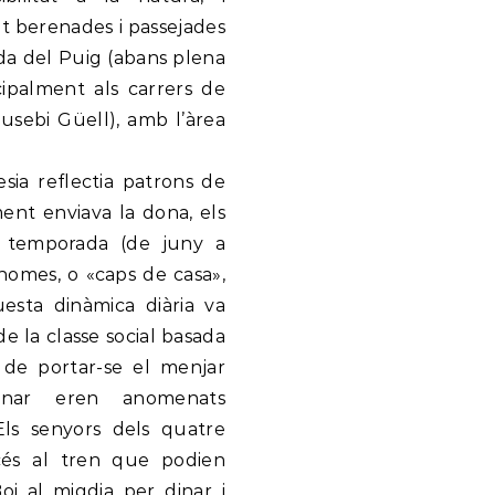
nt berenades i passejades
da del Puig (abans plena
ncipalment als carrers de
Eusebi Güell), amb l’àrea
esia reflectia patrons de
ament enviava la dona, els
la temporada (de juny a
homes, o «caps de casa»,
uesta dinàmica diària va
e la classe social basada
n de portar-se el menjar
inar eren anomenats
Els senyors dels quatre
cés al tren que podien
oi al migdia per dinar i