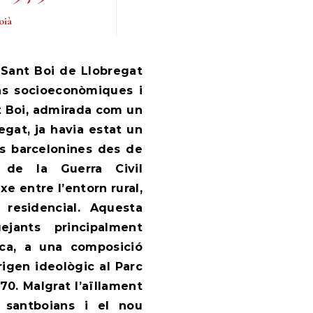
oià
ons socioeconòmiques i
t Boi, admirada com un
regat, ja havia estat un
es barcelonines des de
 de la Guerra Civil
e entre l’entorn rural,
residencial. Aquesta
ejants principalment
lica, a una composició
rigen ideològic al Parc
70. Malgrat l’aïllament
s santboians i el nou