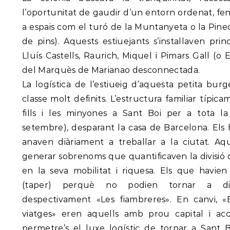
l’oportunitat de gaudir d’un entorn ordenat, fe
a espais com el turó de la Muntanyeta o la Pine
de pins). Aquests estiuejants s’instal·laven pri
Lluís Castells, Raurich, Miquel i Pimars Gall (o 
del Marquès de Marianao desconnectada.
La logística de l’estiueig d’aquesta petita burg
classe molt definits. L’estructura familiar típic
fills i les minyones a Sant Boi per a tota 
setembre), desparant la casa de Barcelona. Els 
anaven diàriament a treballar a la ciutat. Aq
generar sobrenoms que quantificaven la divisió d
en la seva mobilitat i riquesa. Els que havie
(taper) perquè no podien tornar a d
despectivament «Les fiambreres». En canvi, «
viatges» eren aquells amb prou capital i ac
permetre’s el luxe logístic de tornar a Sant B