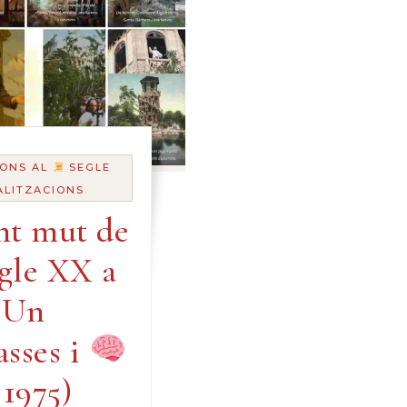
ONS AL
SEGLE
ALITZACIONS
nt mut de
egle XX a
Un
asses i
 1975)