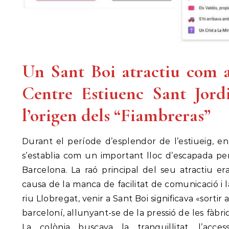
Un Sant Boi atractiu com a 
Centre Estiuenc Sant Jordi
l’origen dels “Fiambreras”
Durant el període d’esplendor de l’estiueig, en
s’establia com un important lloc d’escapada per
Barcelona. La raó principal del seu atractiu er
causa de la manca de facilitat de comunicació i l
riu Llobregat, venir a Sant Boi significava «sortir 
barceloní, allunyant-se de la pressió de les fàbri
La colònia buscava la tranquil·litat, l’acces