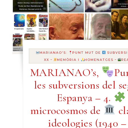
MARIANAO'S:
PUNT MUT DE
SUBVERSI
-
-
XX
MEMÒRIA I
HOMENATGES
RE
MARIANAO’s,
Pu
les subversions del s
Espanya – 4.
microcosmos de
cl
ideologies (1940 –