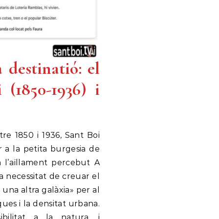
destinatió: el
 (1850-1936) i
tre 1850 i 1936, Sant Boi
 a la petita burgesia de
a l’aïllament percebut A
a necessitat de creuar el
a una altra galàxia» per al
ques i la densitat urbana.
sibilitat a la natura, i