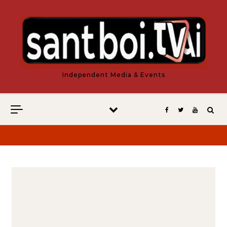
Vés al contingut
Independent Media & Events