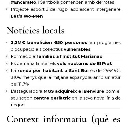
#EncaraNo
, i Santboià comencen amb derrotes
Projecte esportiu de rugbi adolescent intergènere
Let’s Wo-Men
Notícies locals
3,2M€ beneficien 650 persones
en programes
d’ocupació als col·lectius
vulnerables
Formació a
famílies a l’Institut Marianao
Es demana limitar els
vols nocturns de El Prat
La
renda per habitant a Sant Boi
és de 25645€,
310€ menys que la mitjana espanyola, amb un atur
del 11,7%
L’asseguradora
MGS adquireix el Benviure
com el
seu segon
centre geriàtric
en la seva nova línia de
negoci
Context informatiu (què es