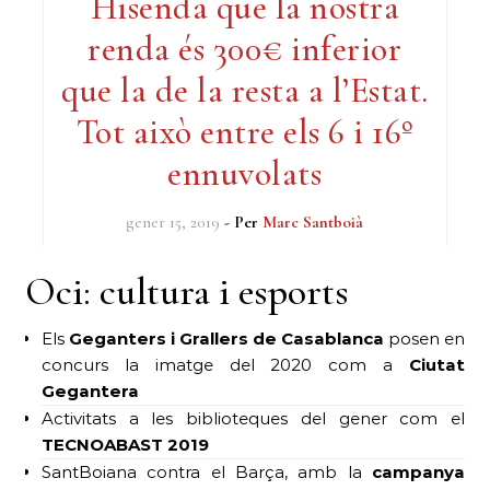
Hisenda que la nostra
renda és 300€ inferior
que la de la resta a l’Estat.
Tot això entre els 6 i 16º
ennuvolats
gener 15, 2019
- Per
Marc Santboià
Oci: cultura i esports
Els
Geganters i Grallers de Casablanca
posen en
concurs la imatge del 2020 com a
Ciutat
Gegantera
Activitats a les biblioteques del gener com el
TECNOABAST 2019
SantBoiana contra el Barça, amb la
campanya