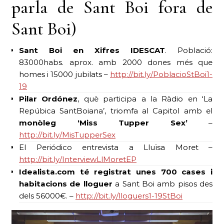
parla de Sant Boi fora de
Sant Boi)
Sant Boi en Xifres IDESCAT
. Població:
83000habs. aprox. amb 2000 dones més que
homes i 15000 jubilats –
http://bit.ly/PoblacioStBoi1-
19
Pilar Ordónez
, què participa a la Ràdio en ‘La
Repúbica SantBoiana’, triomfa al Capitol amb el
monòleg ‘Miss Tupper Sex’
–
http://bit.ly/MisTupperSex
El Periódico entrevista a Lluïsa Moret –
http://bit.ly/InterviewLlMoretEP
Idealista.com té registrat unes 700 cases i
habitacions de lloguer
a Sant Boi amb pisos des
dels 56000€. –
http://bit.ly/lloguers1-19StBoi