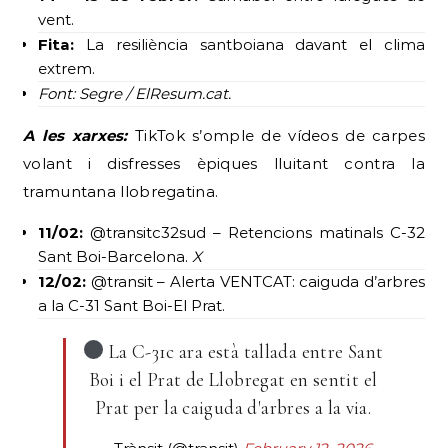
vent.
Fita:
La resiliència santboiana davant el clima
extrem.
Font: Segre / ElResum.cat.
A les xarxes:
TikTok s’omple de vídeos de carpes
volant i disfresses èpiques lluitant contra la
tramuntana llobregatina.
11/02:
@transitc32sud – Retencions matinals C-32
Sant Boi-Barcelona.
X
12/02:
@transit – Alerta VENTCAT: caiguda d’arbres
a la C-31 Sant Boi-El Prat.
La C-31c ara està tallada entre Sant
Boi i el Prat de Llobregat en sentit el
Prat per la caiguda d'arbres a la via.