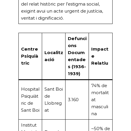
del relat històric per l’estigma social,
exigint avui un acte urgent de justícia,
veritat i dignificació.
Defunci
ons
Centre
Impact
Localitz
Docum
Psiquià
e
ació
entade
tric
Relatiu
s (1936-
1939)
74% de
Hospital
Sant Boi
mortalit
Psiquiàt
de
3.160
at
ric de
Llobreg
masculi
Sant Boi
at
na
Institut
~50% de