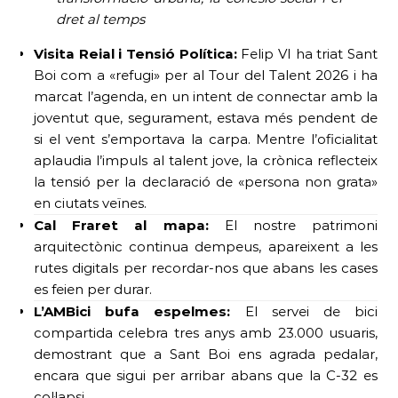
dret al temps
Visita Reial i Tensió Política:
Felip VI ha triat Sant
Boi com a «refugi» per al Tour del Talent 2026 i ha
marcat l’agenda, en un intent de connectar amb la
joventut que, segurament, estava més pendent de
si el vent s’emportava la carpa. Mentre l’oficialitat
aplaudia l’impuls al talent jove, la crònica reflecteix
la tensió per la declaració de «persona non grata»
en ciutats veïnes.
Cal Fraret al mapa:
El nostre patrimoni
arquitectònic continua dempeus, apareixent a les
rutes digitals per recordar-nos que abans les cases
es feien per durar.
L’AMBici bufa espelmes:
El servei de bici
compartida celebra tres anys amb 23.000 usuaris,
demostrant que a Sant Boi ens agrada pedalar,
encara que sigui per arribar abans que la C-32 es
col·lapsi.