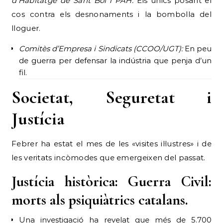
d’Habitatge de Sant Boi i PAH:
Els únics posant el
cos contra els desnonaments i la bombolla del
lloguer.
Comitès d’Empresa i Sindicats (CCOO/UGT):
En peu
de guerra per defensar la indústria que penja d’un
fil.
Societat, Seguretat i
Justícia
Febrer ha estat el mes de les «visites il·lustres» i de
les veritats incòmodes que emergeixen del passat.
Justícia històrica: Guerra Civil:
morts als psiquiàtrics catalans.
Una investigació ha revelat que més de 5.700