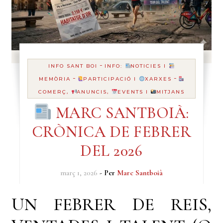
-
INFO SANT BOI
INFO:
NOTICIES I
-
-
MEMÒRIA
PARTICIPACIÓ I
XARXES
COMERÇ,
ANUNCIS,
EVENTS I
MITJANS
MARC SANTBOIÀ:
CRÒNICA DE FEBRER
DEL 2026
març 1, 2026
- Per
Marc Santboià
UN FEBRER DE REIS,