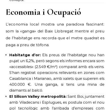
Economia i Ocupació
L’economia local mostra una paradoxa fascinant:
som la «ganga» del Baix Llobregat mentre el preu
de l’habitatge ens recorda que el metre quadrat es
paga a preu de tòfona.
Habitatge d’or:
Els preus de l’habitatge nou han
pujat un 6,2%, però segons els informes encara som
«accessibles» (2.549 €/m²) comparat amb els veïns.
S’han registrat operacions rellevants en zones com
Casablanca i Marianao, amb xalets que superen els
400.000 €. Una ganga, si tens una mina de
diamants al balcó.
El Silicon Valley metropolità:
Sant Boi, juntament
amb Viladecans i Esplugues, es postula com el nou
pol tecnològic amb l’arribada d’empreses com