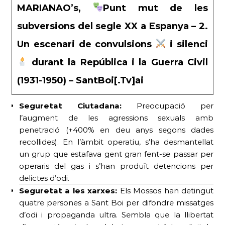
MARIANAO’s,
Punt mut de les
subversions del segle XX a Espanya – 2.
Un escenari de convulsions
i silenci
durant la República i la Guerra Civil
(1931-1950) – SantBoi[.Tv]ai
Seguretat Ciutadana:
Preocupació per
l’augment de les agressions sexuals amb
penetració (+400% en deu anys segons dades
recollides). En l’àmbit operatiu, s’ha desmantellat
un grup que estafava gent gran fent-se passar per
operaris del gas i s’han produït detencions per
delictes d’odi.
Seguretat a les xarxes:
Els Mossos han detingut
quatre persones a Sant Boi per difondre missatges
d’odi i propaganda ultra. Sembla que la llibertat