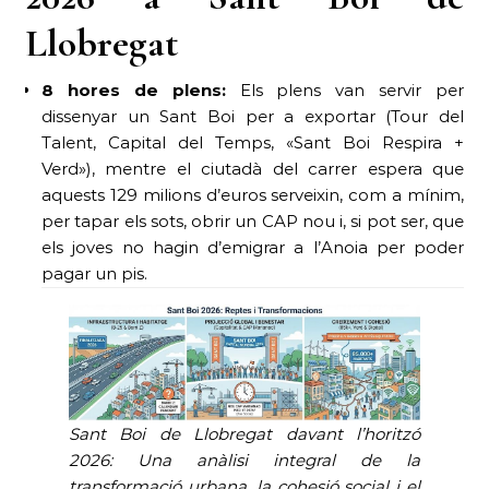
Llobregat
8 hores de plens:
Els plens van servir per
dissenyar un Sant Boi per a exportar (Tour del
Talent, Capital del Temps, «Sant Boi Respira +
Verd»), mentre el ciutadà del carrer espera que
aquests 129 milions d’euros serveixin, com a mínim,
per tapar els sots, obrir un CAP nou i, si pot ser, que
els joves no hagin d’emigrar a l’Anoia per poder
pagar un pis.
Sant Boi de Llobregat davant l’horitzó
2026: Una anàlisi integral de la
transformació urbana, la cohesió social i el