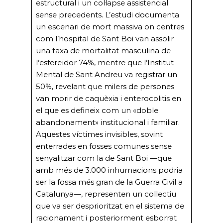
estructural i un col·lapse assistencial
sense precedents. L’estudi documenta
un escenari de mort massiva on centres
com l’hospital de Sant Boi van assolir
una taxa de mortalitat masculina de
l’esfereïdor 74%, mentre que l’Institut
Mental de Sant Andreu va registrar un
50%, revelant que milers de persones
van morir de caquèxia i enterocolitis en
el que es defineix com un «doble
abandonament» institucional i familiar.
Aquestes víctimes invisibles, sovint
enterrades en fosses comunes sense
senyalitzar com la de Sant Boi —que
amb més de 3.000 inhumacions podria
ser la fossa més gran de la Guerra Civil a
Catalunya—, representen un col·lectiu
que va ser desprioritzat en el sistema de
racionament i posteriorment esborrat