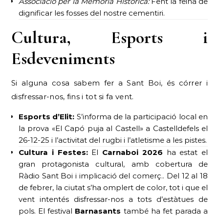
Associació per la Memòria Històrica:
Fent la feina de
dignificar les fosses del nostre cementiri.
Cultura, Esports i
Esdeveniments
Si alguna cosa sabem fer a Sant Boi, és córrer i
disfressar-nos, fins i tot si fa vent.
Esports d’Elit:
S’informa de la participació local en
la prova «El Capó puja al Castell» a Castelldefels el
26-12-25 i l’activitat del rugbi i l’atletisme a les pistes.
Cultura i Festes:
El
Carnaboi 2026
ha estat el
gran protagonista cultural, amb cobertura de
Ràdio Sant Boi i implicació del comerç.. Del 12 al 18
de febrer, la ciutat s’ha omplert de color, tot i que el
vent intentés disfressar-nos a tots d’estàtues de
pols. El festival
Barnasants
també ha fet parada a