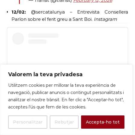
— Trànsit (@transit)
February 12, 2026
12/02:
@sercatalunya – Entrevista Consellera
Parlon sobre el ferit greu a Sant Boi.
Instagram
Valorem la teva privadesa
Utilitzem cookies per millorar la teva experiència de
navegació, publicar anuncis o contingut personalitzats i
analitzar el nostre trànsit. En fer clic a "Acceptar-ho tot",
acceptes l'ús que fem de les cookies.
Ver esta publicación en Instagram
Personalitzar
Rebutjar
Accepta-ho tot