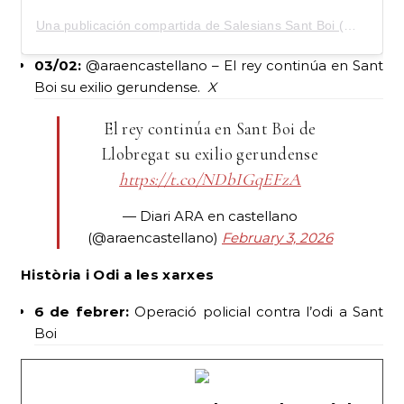
Una publicación compartida de Salesians Sant Boi (@salesians_sant_boi)
03/02:
@araencastellano – El rey continúa en Sant
Boi su exilio gerundense.
X
El rey continúa en Sant Boi de
Llobregat su exilio gerundense
https://t.co/NDbIGqEFzA
— Diari ARA en castellano
(@araencastellano)
February 3, 2026
Història i Odi a les xarxes
6 de febrer:
Operació policial contra l’odi a Sant
Boi