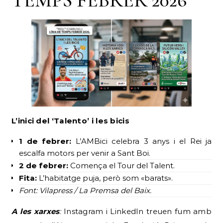
L’inici del ‘Talento’ i les bicis
1 de febrer:
L’AMBici celebra 3 anys i el Rei ja
escalfa motors per venir a Sant Boi.
2 de febrer:
Comença el Tour del Talent.
Fita:
L’habitatge puja, però som «barats».
Font: Vilapress / La Premsa del Baix.
A les xarxes
:
Instagram i LinkedIn treuen fum amb