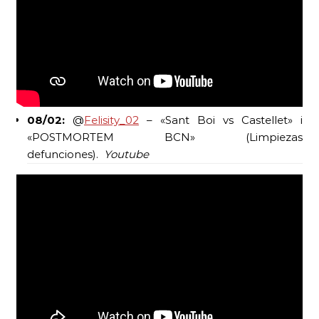
08/02:
@
Felisity_02
– «Sant Boi vs Castellet» i
«POSTMORTEM BCN» (Limpiezas
defunciones).
Youtube