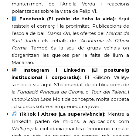
manteniment de l’Anella Verda i reaccions
polaritzades sobre la visita de Felip VI.
Facebook (El poble de tota la vida):
Aquí
resisteix el comerç i la proximitat. Publicacions de
l’escola de ball
Dansa On
, les ofertes del
Mercat de
Sant Jordi
i els treballs de l’
Acadèmia de Dibuix
Forma
. També és la seu de grups veïnals on
s’organitzen les queixes per la falta de llum a
Marianao.
Instagram i LinkedIn (El postureig
institucional i corporatiu):
El «Silicon Valley»
santboià viu aquí. S’ha inundat de publicacions de
la
Fundació Princesa de Girona
, el
Tour del Talent
, i
InnovAction Labs
. Molt de concepte, molta corbata
i discursos sobre «l’emprenedoria jove».
TikTok i Altres (La supervivència):
Mentre a
LinkedIn parlen de milions, a aplicacions com
Wallapop
la ciutadania practica l’economia circular
real: anuncis de neveres de segona mà, cadires