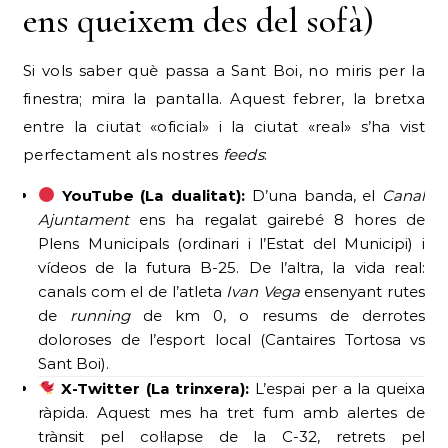
ens queixem des del sofà)
Si vols saber què passa a Sant Boi, no miris per la
finestra; mira la pantalla. Aquest febrer, la bretxa
entre la ciutat «oficial» i la ciutat «real» s’ha vist
perfectament als nostres
feeds
:
YouTube (La dualitat):
D’una banda, el
Canal
Ajuntament
ens ha regalat gairebé 8 hores de
Plens Municipals (ordinari i l’Estat del Municipi) i
vídeos de la futura B-25. De l’altra, la vida real:
canals com el de l’atleta
Ivan Vega
ensenyant rutes
de
running
de km 0, o resums de derrotes
doloroses de l’esport local (Cantaires Tortosa vs
Sant Boi).
X-Twitter (La trinxera):
L’espai per a la queixa
ràpida. Aquest mes ha tret fum amb alertes de
trànsit pel col·lapse de la C-32, retrets pel