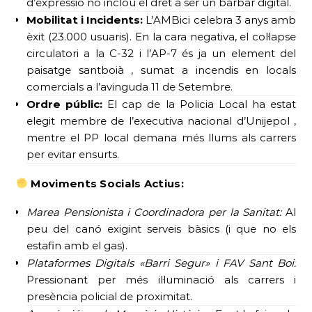
d’expressió no inclou el dret a ser un bàrbar digital.
Mobilitat i Incidents:
L’AMBici celebra 3 anys amb
èxit (23.000 usuaris). En la cara negativa, el col·lapse
circulatori a la C-32 i l’AP-7 és ja un element del
paisatge santboià , sumat a incendis en locals
comercials a l’avinguda 11 de Setembre.
Ordre públic:
El cap de la Policia Local ha estat
elegit membre de l’executiva nacional d’Unijepol ,
mentre el PP local demana més llums als carrers
per evitar ensurts.
Moviments Socials Actius:
Marea Pensionista i Coordinadora per la Sanitat:
Al
peu del canó exigint serveis bàsics (i que no els
estafin amb el gas).
Plataformes Digitals «Barri Segur» i FAV Sant Boi:
Pressionant per més il·luminació als carrers i
presència policial de proximitat.