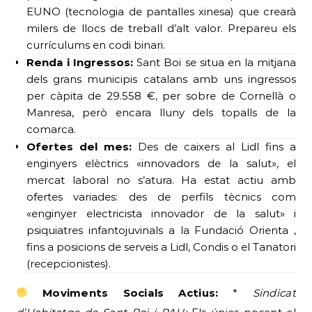
EUNO (tecnologia de pantalles xinesa) que crearà
milers de llocs de treball d’alt valor. Prepareu els
currículums en codi binari.
Renda i Ingressos:
Sant Boi se situa en la mitjana
dels grans municipis catalans amb uns ingressos
per càpita de 29.558 €, per sobre de Cornellà o
Manresa, però encara lluny dels topalls de la
comarca.
Ofertes del mes:
Des de caixers al Lidl fins a
enginyers elèctrics «innovadors de la salut», el
mercat laboral no s’atura. Ha estat actiu amb
ofertes variades: des de perfils tècnics com
«enginyer electricista innovador de la salut» i
psiquiatres infantojuvinals a la Fundació Orienta ,
fins a posicions de serveis a Lidl, Condis o el Tanatori
(recepcionistes).
Moviments Socials Actius:
*
Sindicat