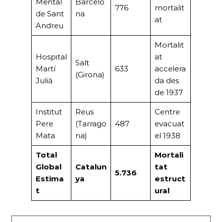
Mental
Barcelo
776
mortalit
de Sant
na
at
Andreu
Mortalit
Hospital
at
Salt
Martí
633
accelera
(Girona)
Julià
da des
de 1937
Institut
Reus
Centre
Pere
(Tarrago
487
evacuat
Mata
na)
el 1938
Total
Mortali
Global
Catalun
tat
5.736
Estima
ya
estruct
t
ural