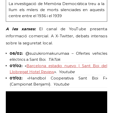
La investigació de Memòria Democràtica treu a la
llum els milers de morts silenciades en aquests
centre entre el 1936 i el 1939
A les xarxes:
El canal de YouTube presenta
informació comercial. A X-Twitter, debats intensos
sobre la seguretat local.
06/02:
@suzukiromakurumaa – Ofertes vehicles
elèctrics a Sant Boi.
TikTok
07/02:
«
Barcelona estadio nuevo | Sant Boi del
Llobregat Hotel Review
«.
Youtube
07/02:
«Handbol Cooperativa Sant Boi F»
(Campionat Benjamí).
Youtube