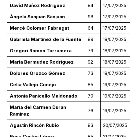
David Muñoz Rodríguez
84
17/07/2025
Ángela Sanjuan Sanjuan
98
17/07/2025
Mercè Colomer Fabregat
64
17/07/2025
Gabriela Martínez de la Fuente
89
18/07/2025
Gregori Ramon Tarramera
79
18/07/2025
Maria Bermudez Rodríguez
92
18/07/2025
Dolores Orozco Gómez
73
18/07/2025
Celia Vallejo Conejo
85
19/07/2025
Antonia Panicello Maldonado
70
19/07/2025
María del Carmen Duran
76
19/07/2025
Ramírez
Agustin Rincón Rubio
83
20/07/2025
Rosa Cortes López
85
21/07/2025