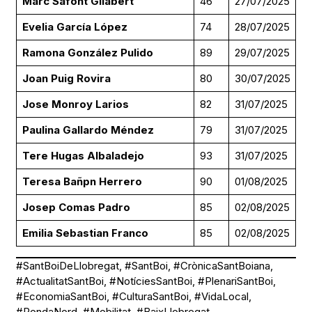
Marc Safont Gilabert
46
27/07/2025
Evelia García López
74
28/07/2025
Ramona González Pulido
89
29/07/2025
Joan Puig Rovira
80
30/07/2025
Jose Monroy Larios
82
31/07/2025
Paulina Gallardo Méndez
79
31/07/2025
Tere Hugas Albaladejo
93
31/07/2025
Teresa Bañpn Herrero
90
01/08/2025
Josep Comas Padro
85
02/08/2025
Emilia Sebastian Franco
85
02/08/2025
#SantBoiDeLlobregat, #SantBoi, #CrònicaSantBoiana,
#ActualitatSantBoi, #NotíciesSantBoi, #PlenariSantBoi,
#EconomiaSantBoi, #CulturaSantBoi, #VidaLocal,
#RondaNord, #Mobilitat, #BaixLlobregat,