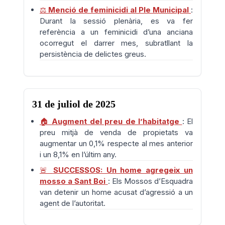
⚖️
Menció de feminicidi al Ple Municipal
:
Durant la sessió plenària, es va fer
referència a un feminicidi d’una anciana
ocorregut el darrer mes, subratllant la
persistència de delictes greus.
31 de juliol de 2025
🏠
Augment del preu de l’habitatge
: El
preu mitjà de venda de propietats va
augmentar un 0,1% respecte al mes anterior
i un 8,1% en l’últim any.
🚨
SUCCESSOS: Un home agregeix un
mosso a Sant Boi
: Els Mossos d’Esquadra
van detenir un home acusat d’agressió a un
agent de l’autoritat.