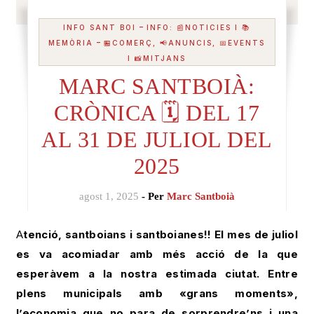
-
INFO SANT BOI
INFO: 📰NOTICIES I 📚
-
MEMÒRIA
🏪COMERÇ, 📢ANUNCIS, 📅EVENTS
I 📸MITJANS
MARC SANTBOIÀ:
CRÒNICA 🗓️ DEL 17
AL 31 DE JULIOL DEL
2025
agost 1, 2025
- Per
Marc Santboià
Atenció, santboians i santboianes!! El mes de juliol
es va acomiadar amb més acció de la que
esperàvem a la nostra estimada ciutat. Entre
plens municipals amb «grans moments»,
l’economia que no para de sorprendre’ns i una