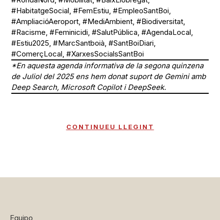
#HabitatgeSocial, #FemEstiu, #EmpleoSantBoi,
#AmpliacióAeroport, #MediAmbient, #Biodiversitat,
#Racisme, #Feminicidi, #SalutPública, #AgendaLocal,
#Estiu2025, #MarcSantboià, #SantBoiDiari,
#ComerçLocal, #XarxesSocialsSantBoi
*En aquesta agenda informativa de la segona quinzena
de Juliol del 2025 ens hem donat suport de Gemini amb
Deep Search, Microsoft Copilot i DeepSeek.
CONTINUEU LLEGINT
Equipo