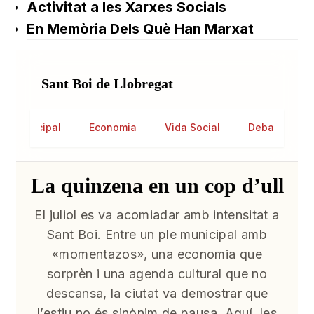
Activitat a les Xarxes Socials
En Memòria Dels Què Han Marxat
Sant Boi de Llobregat
tat Municipal
Economia
Vida Social
Debat Públic
La quinzena en un cop d’ull
El juliol es va acomiadar amb intensitat a
Sant Boi. Entre un ple municipal amb
«momentazos», una economia que
sorprèn i una agenda cultural que no
descansa, la ciutat va demostrar que
l’estiu no és sinònim de pausa. Aquí, les