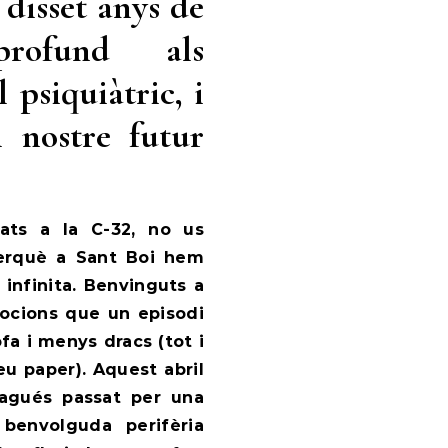
disset anys de
rofund als
 psiquiàtric,
i
 nostre futur
pats a la C-32, no us
perquè a Sant Boi hem
 infinita. Benvinguts a
ocions que un episodi
fa i menys dracs (tot i
eu paper). Aquest abril
hagués passat per una
 benvolguda perifèria