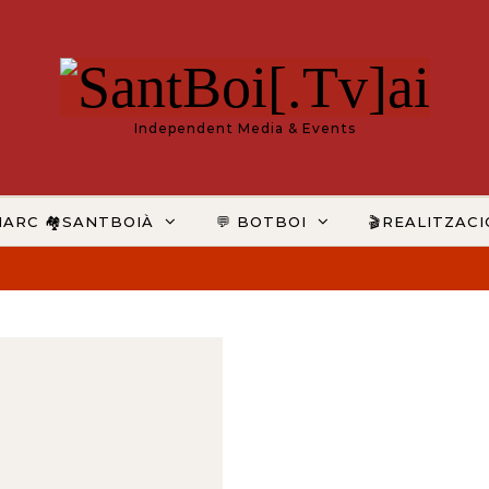
Independent Media & Events
MARC 🏘️SANTBOIÀ
💬 BOTBOI
🎬REALITZAC