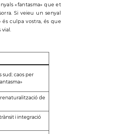
senyals «fantasma» que et
orra. Si veieu un senyal
o és culpa vostra, és que
vial.
s sud; caos per
«fantasma»
i renaturalització de
trànsit i integració