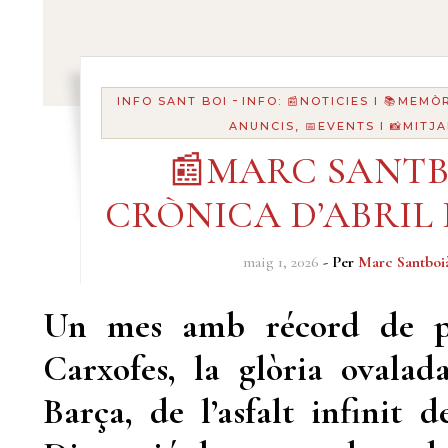
-
INFO SANT BOI
INFO: 📰NOTICIES I 📚MEMÒ
ANUNCIS, 📅EVENTS I 📸MITJ
📰MARC SANTB
CRÒNICA D’ABRIL 
maig 1, 2026
- Per
Marc Santboi
Un mes amb récord de po
Carxofes, la glòria ovala
Barça, de l’asfalt infinit 