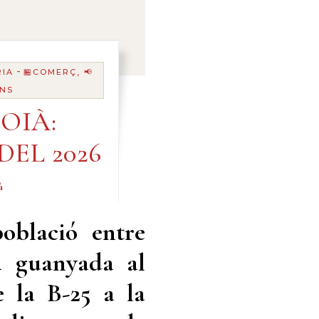
-
RIA
🏪COMERÇ, 📢
ANS
OIÀ:
DEL 2026
à
blació entre
da guanyada al
de la B-25 a la