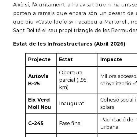
Això sí, l’Ajuntament ja ha avisat que hi ha uns 
porten a ramals que encara són un desert de s
que diu «Castelldefels» i acabeu a Martorell, n
Sant Boi té el seu propi triangle de les Bermudes 
Estat de les Infraestructures (Abril 2026)
Projecte
Estat
Impacte
Obertura
Autovia
Millora accesso
parcial (1,95
B-25
senyalització 
km)
Eix Verd
Cohesió social 
Inaugurat
Molí Nou
solars
Pacificació del 
C-245
Fase final
urbana