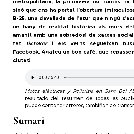
metropolitana, la primavera no només ha fe
sinó que ens ha portat l’obertura (miraculosa
B-25, una davallada de l’atur que ningú s’ac
un bany de realitat històrica als murs del 
amanit amb una sobredosi de xarxes social
fet
tiktoker
i els veïns segueixen bus
Facebook. Agafeu un bon cafè, que repassem
ciutat!
Motos eléctricas y Policrisis en Sant Boi A
resultado del resumen de todas las publi
puede contener errores, tambiñen de transcri
Sumari