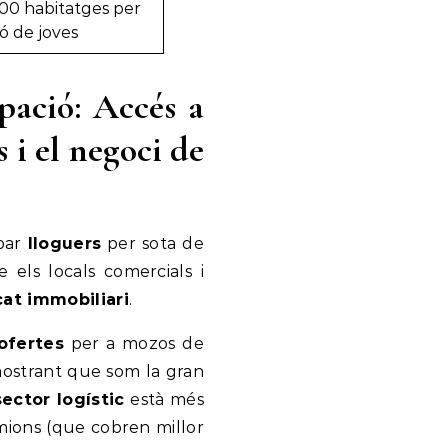
00 habitatges per
ió de joves
pació: Accés a
 i el negoci de
obar
lloguers
per sota de
els locals comercials i
at immobiliari
.
ofertes
per a mozos de
emostrant que som la gran
sector logístic
està més
mions (que cobren millor