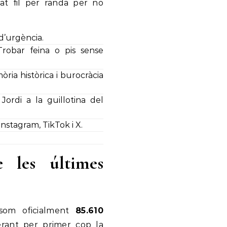
sat fil per randa per no
d’urgència.
robar feina o pis sense
ia històrica i burocràcia
ordi a la guillotina del
stagram, TikTok i X.
e les últimes
 som oficialment
85.610
rant per primer cop la