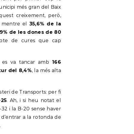
unicipi més gran del Baix
quest creixement, però,
s: mentre el
35,6% de la
,9% de les dones de 80
epte de cures que cap
ny es va tancar amb
166
tur del 8,4%
, la més alta
teri de Transports: per fi
-25
. Ah, i si heu notat el
C-32 i la B-20 sense haver
d’entrar a la rotonda de
.