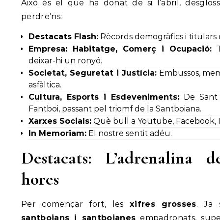
Això és el que ha donat de si l’abril, desglos
perdre’ns:
Destacats Flash:
Rècords demogràfics i titulars 
Empresa: Habitatge, Comerç i Ocupació:
T
deixar-hi un ronyó.
Societat, Seguretat i Justícia:
Embussos, memòr
asfàltica.
Cultura, Esports i Esdeveniments:
De Sant J
Fantboi, passant pel triomf de la Santboiana.
Xarxes Socials:
Què bull a Youtube, Facebook, In
In Memoriam:
El nostre sentit adéu.
Destacats: L’adrenalina d
hores
Per començar fort, les
xifres grosses
. Ja
santboians i santboianes
empadronats, supe