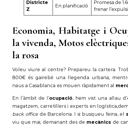
Districte
Promesa de 1.6
En planificació
Z
frenar l’expuls
Economia, Habitatge i Ocu
la vivenda, Motos elèctriques
la rosa
Voleu viure al centre? Prepareu la cartera. Tr
800€ és gairebé una llegenda urbana, mentre 
naus a Casablanca es mouen ràpidament al
merc
En l’àmbit de l’
ocupació
, hem vist una allau d’
magatzem, carretillers i experts en logística,d
back office
de Barcelona. I si busqueu feina, el
viu que mai, demanant des de
mecànics
de ca