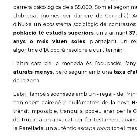
barrera psicològica dels 85.000. Som el segon m
Llobregat (només per darrere de Cornellà). A
dibuixa un ecosistema sociològic de contrasto
població té estudis superiors
, un alarmant
37
anys o més viuen soles
, plantejant un r
algoritme d’IA podrà resoldre a curt termini.
L’altra cara de la moneda és l’ocupació: l’a
aturats menys
, però seguim amb una
taxa d’a
de la zona.
L’abril també s’acomiada amb un «regal» del Minis
han obert gairebé 2 quilòmetres de la nova
B
trànsit impossible, tranquils, podeu anar per la 
de trucar a un advocat per fer testament abans 
la Parellada, un autèntic
escape room
tot el mes