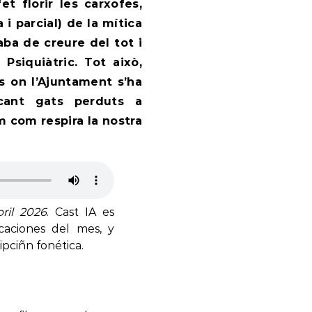
t florir les carxofes,
 i parcial) de la mítica
aba de creure del tot i
Psiquiàtric. Tot això,
s on l’Ajuntament s’ha
cant gats perduts a
 com respira la nostra
bril 2026
. Cast IA es
caciones del mes, y
pciñn fonética.