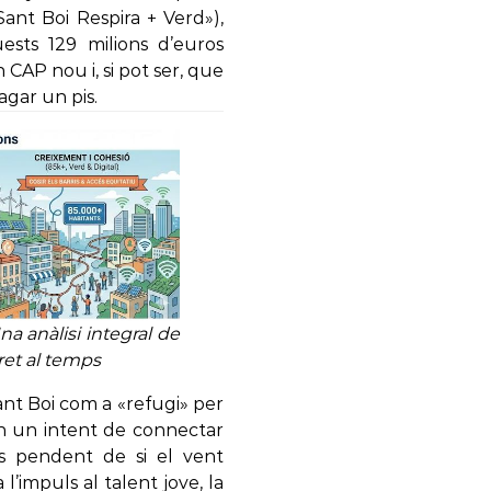
Sant Boi Respira + Verd»),
ests 129 milions d’euros
n CAP nou i, si pot ser, que
agar un pis.
na anàlisi integral de
dret al temps
Sant Boi com a «refugi» per
en un intent de connectar
s pendent de si el vent
 l’impuls al talent jove, la