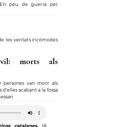
n peu de guerra per
i de les veritats incòmodes
ivil: morts als
0 persones van morir als
s d’elles acabant a la fossa
ssari.
cos catalanes
.
IA