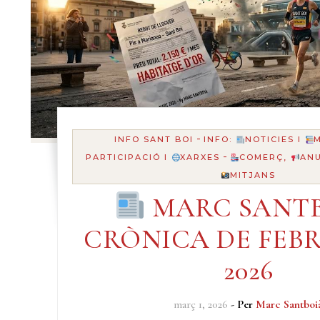
-
INFO SANT BOI
INFO:
NOTICIES I
-
PARTICIPACIÓ I
XARXES
COMERÇ,
AN
MITJANS
MARC SANTB
CRÒNICA DE FEBR
2026
març 1, 2026
- Per
Marc Santboi