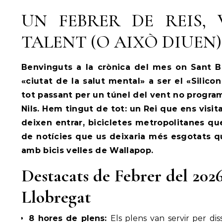
UN FEBRER DE REIS, 
TALENT (O AIXÒ DIUEN)
Benvinguts a la crònica del mes on Sant B
«ciutat de la salut mental» a ser el «Silicon
tot passant per un túnel del vent no progr
Nils. Hem tingut de tot: un Rei que ens visit
deixen entrar, bicicletes metropolitanes qu
de notícies que us deixaria més esgotats 
amb bicis velles de Wallapop.
Destacats de Febrer del 202
Llobregat
8 hores de plens:
Els plens van servir per di