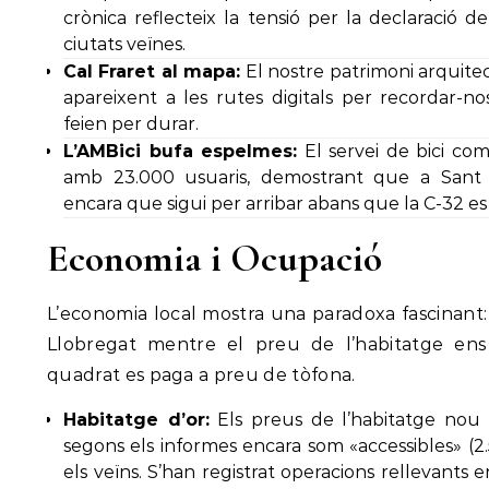
crònica reflecteix la tensió per la declaració 
ciutats veïnes.
Cal Fraret al mapa:
El nostre patrimoni arquit
apareixent a les rutes digitals per recordar-n
feien per durar.
L’AMBici bufa espelmes:
El servei de bici com
amb 23.000 usuaris, demostrant que a Sant 
encara que sigui per arribar abans que la C-32 es c
Economia i Ocupació
L’economia local mostra una paradoxa fascinant:
Llobregat mentre el preu de l’habitatge en
quadrat es paga a preu de tòfona.
Habitatge d’or:
Els preus de l’habitatge nou
segons els informes encara som «accessibles» 
els veïns. S’han registrat operacions rellevants