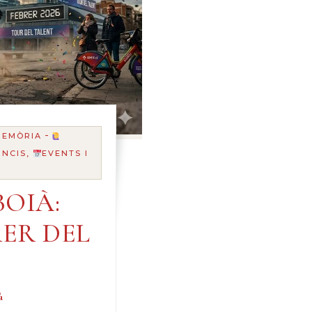
-
MEMÒRIA
UNCIS,
EVENTS I
OIÀ:
ER DEL
à