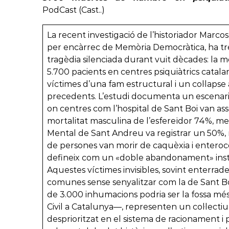
PodCast (Cast..)
La recent investigació de l’historiador Marcos
per encàrrec de Memòria Democràtica, ha tre
tragèdia silenciada durant vuit dècades: la 
5.700 pacients en centres psiquiàtrics catalan
víctimes d’una fam estructural i un col·lapse 
precedents. L’estudi documenta un escenari
on centres com l’hospital de Sant Boi van ass
mortalitat masculina de l’esfereïdor 74%, me
Mental de Sant Andreu va registrar un 50%, 
de persones van morir de caquèxia i enteroco
defineix com un «doble abandonament» institu
Aquestes víctimes invisibles, sovint enterrade
comunes sense senyalitzar com la de Sant
de 3.000 inhumacions podria ser la fossa mé
Civil a Catalunya—, representen un col·lectiu
desprioritzat en el sistema de racionament i