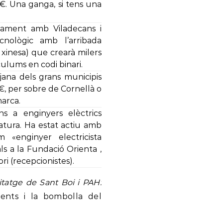
€. Una ganga, si tens una
tament amb Viladecans i
nològic amb l’arribada
xinesa) que crearà milers
culums en codi binari.
jana dels grans municipis
€, per sobre de Cornellà o
marca.
ns a enginyers elèctrics
’atura. Ha estat actiu amb
m «enginyer electricista
als a la Fundació Orienta ,
ori (recepcionistes).
itatge de Sant Boi i PAH:
ents i la bombolla del