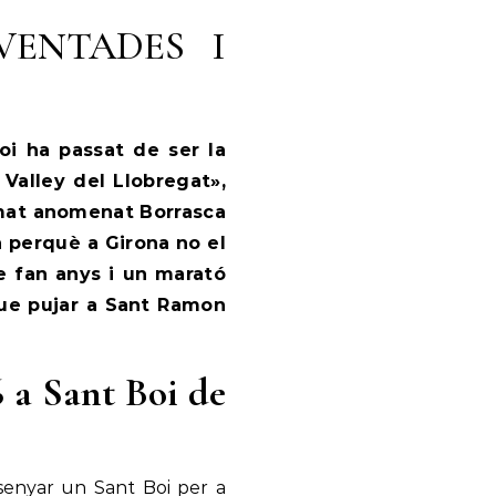
VENTADES I
oi ha passat de ser la
 Valley del Llobregat»,
amat anomenat Borrasca
a perquè a Girona no el
e fan anys i un marató
que pujar a Sant Ramon
6 a Sant Boi de
ssenyar un Sant Boi per a