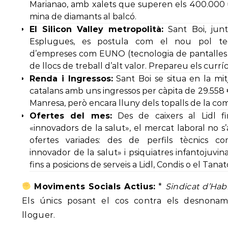
Marianao, amb xalets que superen els 400.000 
mina de diamants al balcó.
El Silicon Valley metropolità:
Sant Boi, jun
Esplugues, es postula com el nou pol tec
d’empreses com EUNO (tecnologia de pantalles 
de llocs de treball d’alt valor. Prepareu els currí
Renda i Ingressos:
Sant Boi se situa en la mit
catalans amb uns ingressos per càpita de 29.558 
Manresa, però encara lluny dels topalls de la co
Ofertes del mes:
Des de caixers al Lidl fi
«innovadors de la salut», el mercat laboral no s
ofertes variades: des de perfils tècnics co
innovador de la salut» i psiquiatres infantojuvin
fins a posicions de serveis a Lidl, Condis o el Tanat
Moviments Socials Actius:
*
Sindicat d’Hab
Els únics posant el cos contra els desnonam
lloguer.