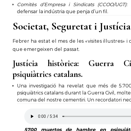
Comitès d’Empresa i Sindicats (CCOO/UGT):
E
defensar la indústria que penja d’un fil.
Societat, Seguretat i Justícia
Febrer ha estat el mes de les «visites il·lustres» 
que emergeixen del passat.
Justícia històrica: Guerra C
psiquiàtrics catalans.
Una investigació ha revelat que més de 5.70
psiquiàtrics catalans durant la Guerra Civil, molte
comuna del nostre cementiri. Un recordatori nece
5700 muertos de hambre en psiquiátri