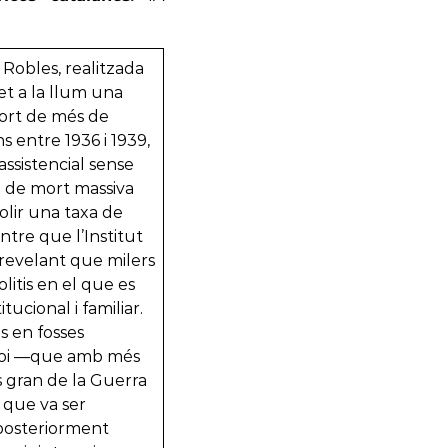
 Robles, realitzada
t a la llum una
mort de més de
s entre 1936 i 1939,
assistencial sense
 de mort massiva
olir una taxa de
ntre que l’Institut
revelant que milers
litis en el que es
cional i familiar.
s en fosses
 Boi —que amb més
s gran de la Guerra
 que va ser
 posteriorment