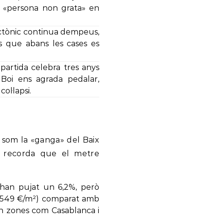
de «persona non grata» en
ectònic continua dempeus,
os que abans les cases es
partida celebra tres anys
Boi ens agrada pedalar,
ol·lapsi.
 som la «ganga» del Baix
s recorda que el metre
 han pujat un 6,2%, però
(2.549 €/m²) comparat amb
 en zones com Casablanca i