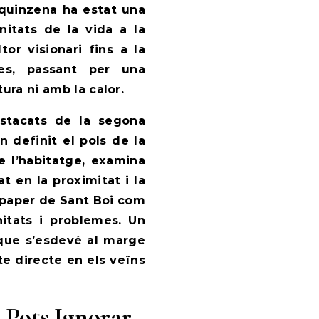
 quinzena ha estat una
nitats de la vida a la
tor visionari fins a la
ies, passant per una
ura ni amb la calor.
estacats de la segona
 definit el pols de la
e l’habitatge, examina
 en la proximitat i la
l paper de Sant Boi com
itats i problemes. Un
a que s’esdevé al marge
e directe en els veïns
 Pots Ignorar