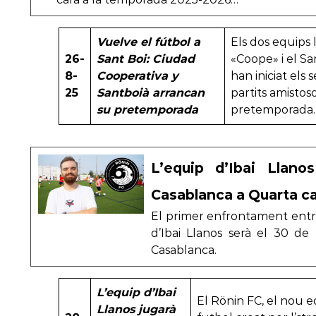
Vuelve el fútbol a
Els dos equips l
26-
Sant Boi: Ciudad
«Coope» i el Sa
8-
Cooperativa y
han iniciat els 
25
Santboià arrancan
partits amistos
su pretemporada
pretemporada.
L’equip d’Ibai Llano
Casablanca a Quarta c
El primer enfrontament entre 
d’Ibai Llanos serà el 30 d
Casablanca.
L’equip d’Ibai
El Rönin FC, el nou 
Llanos jugarà