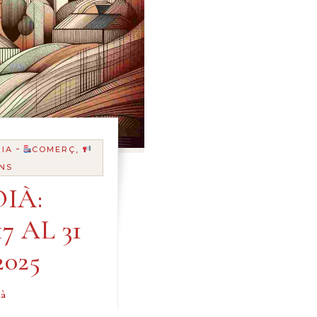
-
IA
COMERÇ,
NS
IÀ:
7 AL 31
025
ià