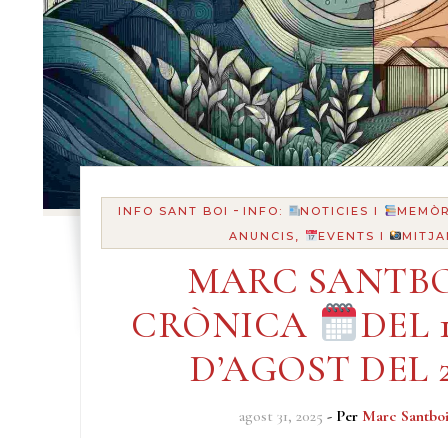
-
INFO SANT BOI
INFO:
NOTICIES I
MEMÒR
ANUNCIS,
EVENTS I
MITJA
MARC SANTBO
CRÒNICA
DEL 1
D’AGOST DEL 2
agost 31, 2025
- Per
Marc Santbo