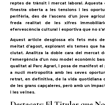
reptes de trànsit i mercat laboral. Aquesta
finestra oberta a les tensions i les oportu
perifèria, des de l’ascens d’un jove agricul
freda realitat de les xifres immobiliàr
efervescència cultural i esportiva que no s’at
Aquest article desglossa els fets més d
meitat d’agost, explorant els temes que han
ciutat. Analitza la doble cara del mercat d
l’emergència d’un nou model econòmic basat
qualitat al Parc Agrari, i posa de manifest e
a nucli metropolità amb les seves oportun
retrat, en definitiva, de la vida quotidian
de les grans capçaleres, però amb un impact
i les veïnes.
Destacats: El Titular que No