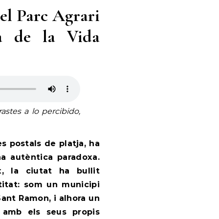
Del Parc Agrari
ia de la Vida
stes a lo percibido,
es postals de platja, ha
na autèntica paradoxa.
, la ciutat ha bullit
titat: som un municipi
ant Ramon, i alhora un
 amb els seus propis