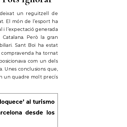
deixat un reguitzell de
t. El món de l’esport ha
al i l’expectació generada
a Catalana. Però la gran
liari. Sant Boi ha estat
e compravenda ha tornat
 posicionava com un dels
na. Unes conclusions que,
ten un quadre molt precís
nloquece’ al turismo
arcelona desde los