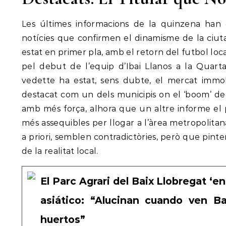
Les últimes informacions de la quinzena han 
notícies que confirmen el dinamisme de la ciuta
estat en primer pla, amb el retorn del futbol loc
pel debut de l’equip d’Ibai Llanos a la Quart
vedette ha estat, sens dubte, el mercat immobi
destacat com un dels municipis on el ‘boom’ d
amb més força, alhora que un altre informe el
més assequibles per llogar a l’àrea metropolita
a priori, semblen contradictòries, però que pin
de la realitat local.
El Parc Agrari del Baix Llobregat ‘e
asiático: “Alucinan cuando ven B
huertos”