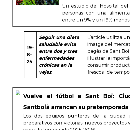
Un estudio del Hospital de
personas con una alimentac
entre un 9% y un 19% menos 
Seguir una dieta
L’article utilitza u
saludable evita
imatge del merca
19-
entre dos y tres
pagès de Sant Boi
8-
enfermedades
il·lustrar la import
25
crónicas en la
consumir product
vejez
frescos i de tempo
Vuelve el fútbol a Sant Boi: Ciu
Santboià arrancan su pretemporada
Los dos equipos punteros de la ciudad
preparativos con victorias, nuevos proyectos
cara a la temporada 2025-2026…