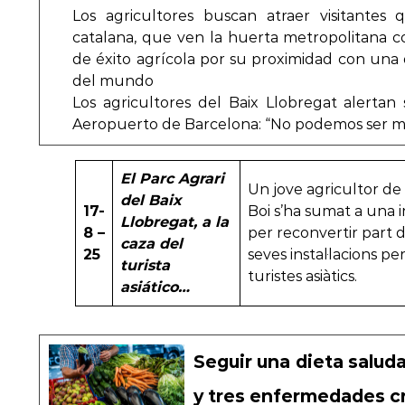
Los agricultores buscan atraer visitantes 
catalana, que ven la huerta metropolitana 
de éxito agrícola por su proximidad con una
del mundo
Los agricultores del Baix Llobregat alertan
Aeropuerto de Barcelona: “No podemos ser 
El Parc Agrari
Un jove agricultor de
del Baix
17-
Boi s’ha sumat a una in
Llobregat, a la
8 –
per reconvertir part d
caza del
25
seves instal·lacions pe
turista
turistes asiàtics.
asiático…
Seguir una dieta saluda
y tres enfermedades cr