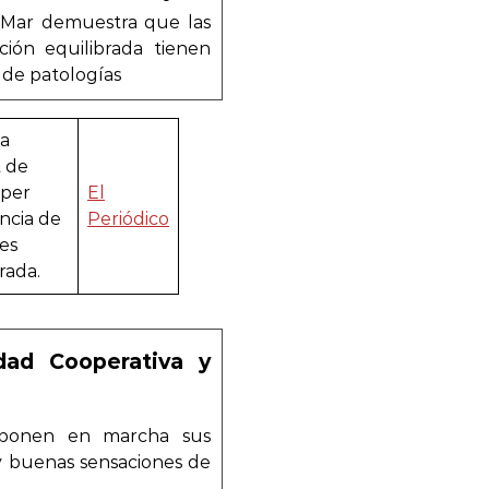
l Mar demuestra que las
ión equilibrada tienen
de patologías
na
t de
 per
El
ància de
Periódico
es
rada.
dad Cooperativa y
 ponen en marcha sus
 y buenas sensaciones de