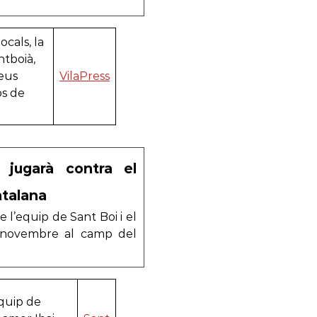
ocals, la
ntboià,
seus
VilaPress
os de
s jugarà contra el
atalana
l’equip de Sant Boi i el
e novembre al camp del
equip de