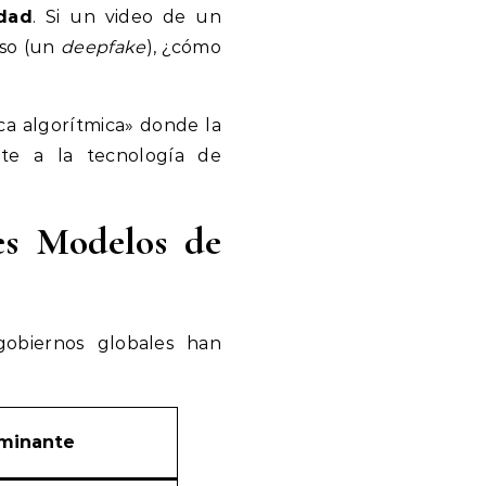
dad
. Si un video de un
lso (un
deepfake
), ¿cómo
ca algorítmica» donde la
nte a la tecnología de
res Modelos de
gobiernos globales han
ominante