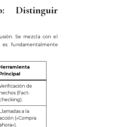
: Distinguir
usión. Se mezcla con el
vo es fundamentalmente
Herramienta
Principal
Verificación de
hechos (Fact-
checking).
Llamadas a la
acción («Compra
ahora»).