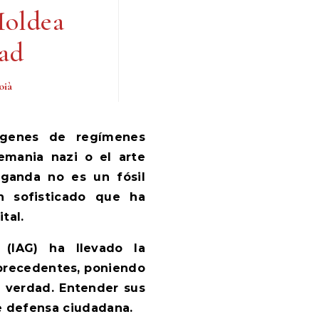
Moldea
ad
oià
lemania nazi o el arte
aganda no es un fósil
n sofisticado que ha
tal.
a (IAG) ha llevado la
n precedentes, poniendo
a verdad. Entender sus
de defensa ciudadana.