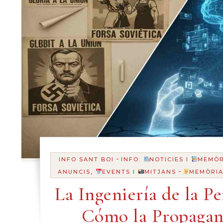
-
INFO SANT BOI
INFO:
NOTICIES I
MEMÒR
-
ANUNCIS,
EVENTS I
MITJANS
MEMÒRIA
La Ingeniería de la Pe
Cómo la Propagan