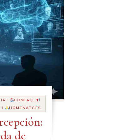
-
IA
COMERÇ,
 I
HOMENATGES
rcepción:
da de