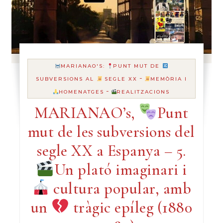
MARIANAO'S:
PUNT MUT DE
-
SUBVERSIONS AL
SEGLE XX
MEMÒRIA I
-
HOMENATGES
REALITZACIONS
MARIANAO’s,
Punt
mut de les subversions del
segle XX a Espanya – 5.
Un plató imaginari i
cultura popular, amb
un
tràgic epíleg (1880