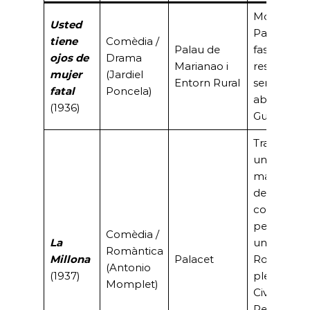
Mostra el
Usted
Palau com
tiene
Comèdia /
Palau de
fastuosa
ojos de
Drama
Marianao i
residència
mujer
(Jardiel
Entorn Rural
senyorial ju
fatal
Poncela)
abans de l
(1936)
Guerra Civil
Trama sob
un
matrimoni
de
conveniènc
per legalit
Comèdia /
La
una fortun
Romàntica
Millona
Palacet
Rodada en
(Antonio
(1937)
plena Guer
Momplet)
Civil.
Rescatada