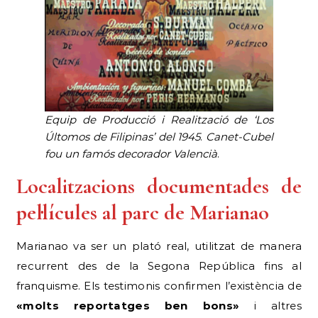
Equip de Producció i Realització de ‘Los
Últomos de Filipinas’ del 1945
.
Canet-Cubel
fou un famós decorador Valencià
.
Localitzacions documentades de
pel·lícules al parc de Marianao
Marianao va ser un plató real, utilitzat de manera
recurrent des de la Segona República fins al
franquisme. Els testimonis confirmen l’existència de
«molts reportatges ben bons»
i altres