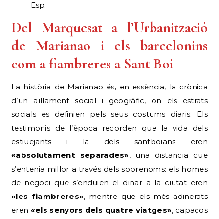
Esp.
Del Marquesat a l’Urbanització
de Marianao i els barcelonins
com a fiambreres a Sant Boi
La història de Marianao és, en essència, la crònica
d’un aïllament social i geogràfic, on els estrats
socials es definien pels seus costums diaris. Els
testimonis de l’època recorden que la vida dels
estiuejants i la dels santboians eren
«absolutament separades»
, una distància que
s’entenia millor a través dels sobrenoms: els homes
de negoci que s’enduien el dinar a la ciutat eren
«les fiambreres»
, mentre que els més adinerats
eren
«els senyors dels quatre viatges»
, capaços