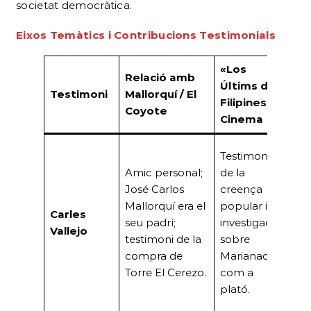
societat democràtica.
Eixos Temàtics i Contribucions Testimonials
«Los
Relació amb
Co
Últims de
Testimoni
Mallorquí / El
Soc
Filipines» /
Coyote
Cla
Cinema
Coe
Testimoni
de 
Amic personal;
de la
sign
José Carlos
creença
opo
Mallorquí era el
popular i la
Carles
Torr
seu padrí;
investigació
Vallejo
Cer
testimoni de la
sobre
a c
compra de
Marianao
reu
Torre El Cerezo.
com a
cla
plató.
deb