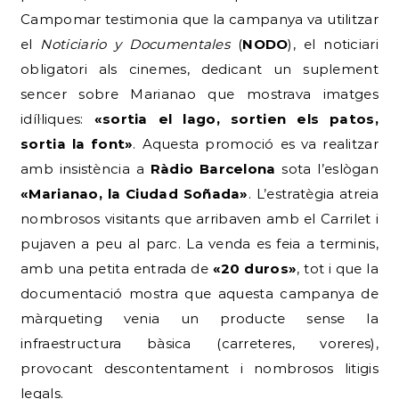
Campomar testimonia que la campanya va utilitzar
el
Noticiario y Documentales
(
NODO
), el noticiari
obligatori als cinemes, dedicant un suplement
sencer sobre Marianao que mostrava imatges
idíl·liques:
«sortia el lago, sortien els patos,
sortia la font»
. Aquesta promoció es va realitzar
amb insistència a
Ràdio Barcelona
sota l’eslògan
«Marianao, la Ciudad Soñada»
. L’estratègia atreia
nombrosos visitants que arribaven amb el Carrilet i
pujaven a peu al parc. La venda es feia a terminis,
amb una petita entrada de
«20 duros»
, tot i que la
documentació mostra que aquesta campanya de
màrqueting venia un producte sense la
infraestructura bàsica (carreteres, voreres),
provocant descontentament i nombrosos litigis
legals.