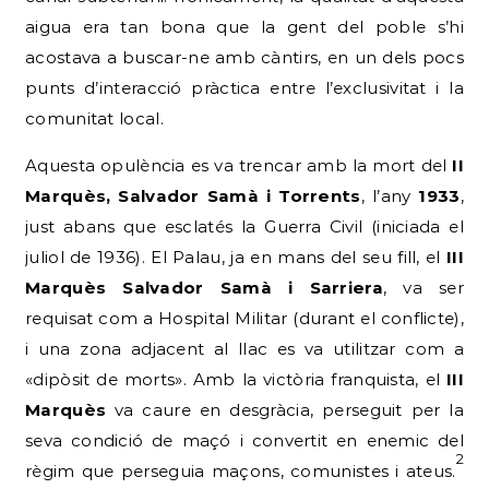
aigua era tan bona que la gent del poble s’hi
acostava a buscar-ne amb càntirs, en un dels pocs
punts d’interacció pràctica entre l’exclusivitat i la
comunitat local.
Aquesta opulència es va trencar amb la mort del
II
Marquès, Salvador Samà i Torrents
, l’any
1933
,
just abans que esclatés la Guerra Civil (iniciada el
juliol de 1936). El Palau, ja en mans del seu fill, el
III
Marquès Salvador Samà i Sarriera
, va ser
requisat com a Hospital Militar (durant el conflicte),
i una zona adjacent al llac es va utilitzar com a
«dipòsit de morts». Amb la victòria franquista, el
III
Marquès
va caure en desgràcia, perseguit per la
seva condició de maçó i convertit en enemic del
2
règim que perseguia maçons, comunistes i ateus.