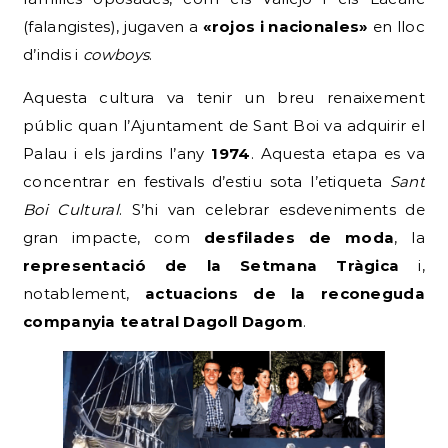
(falangistes), jugaven a
«rojos i nacionales»
en lloc
d’indis i
cowboys
.
Aquesta cultura va tenir un breu renaixement
públic quan l’Ajuntament de Sant Boi va adquirir el
Palau i els jardins l’any
1974
. Aquesta etapa es va
concentrar en festivals d’estiu sota l’etiqueta
Sant
Boi Cultural
. S’hi van celebrar esdeveniments de
gran impacte, com
desfilades de moda
, la
representació de la Setmana Tràgica
i,
notablement,
actuacions de la reconeguda
companyia teatral Dagoll Dagom
.