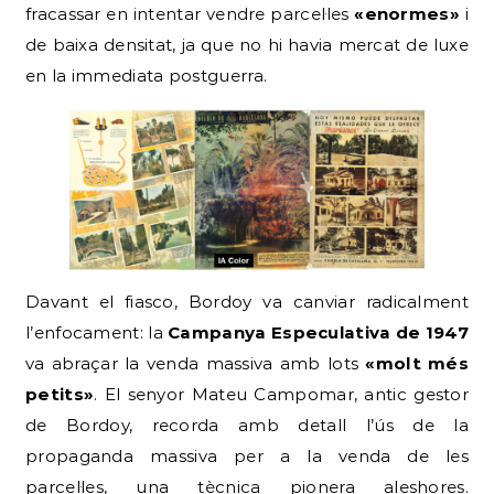
fracassar en intentar vendre parcel·les
«enormes»
i
de baixa densitat, ja que no hi havia mercat de luxe
en la immediata postguerra.
Davant el fiasco, Bordoy va canviar radicalment
l’enfocament: la
Campanya Especulativa de 1947
va abraçar la venda massiva amb lots
«molt més
petits»
. El senyor Mateu Campomar, antic gestor
de Bordoy, recorda amb detall l’ús de la
propaganda massiva per a la venda de les
parcel·les, una tècnica pionera aleshores.