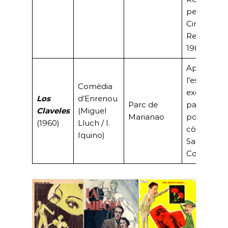
per la
Cinematec
Real Belga
1985.
Aprofita
l’escenari
Comèdia
exòtic del
Los
d’Enrenou
Parc de
parc amb 
Claveles
(Miguel
Marianao
popular tri
(1960)
Lluch / I.
còmic Zori
Iquino)
Santos i
Codeso.