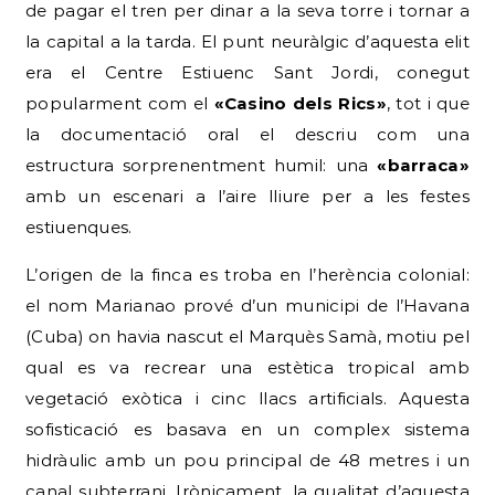
de pagar el tren per dinar a la seva torre i tornar a
la capital a la tarda. El punt neuràlgic d’aquesta elit
era el Centre Estiuenc Sant Jordi, conegut
popularment com el
«Casino dels Rics»
, tot i que
la documentació oral el descriu com una
estructura sorprenentment humil: una
«barraca»
amb un escenari a l’aire lliure per a les festes
estiuenques.
L’origen de la finca es troba en l’herència colonial:
el nom Marianao prové d’un municipi de l’Havana
(Cuba) on havia nascut el Marquès Samà, motiu pel
qual es va recrear una estètica tropical amb
vegetació exòtica i cinc llacs artificials. Aquesta
sofisticació es basava en un complex sistema
hidràulic amb un pou principal de 48 metres i un
canal subterrani. Irònicament, la qualitat d’aquesta