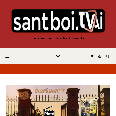
Vés al contingut
Independent Media & Events