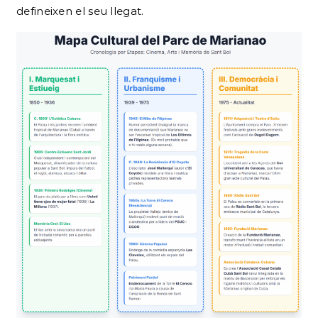
defineixen el seu llegat.