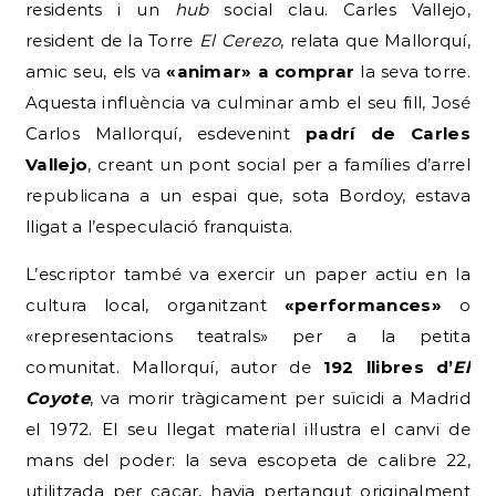
residents i un
hub
social clau. Carles Vallejo,
resident de la Torre
El Cerezo
, relata que Mallorquí,
amic seu, els va
«animar» a comprar
la seva torre.
Aquesta influència va culminar amb el seu fill, José
Carlos Mallorquí, esdevenint
padrí de Carles
Vallejo
, creant un pont social per a famílies d’arrel
republicana a un espai que, sota Bordoy, estava
lligat a l’especulació franquista.
L’escriptor també va exercir un paper actiu en la
cultura local, organitzant
«performances»
o
«representacions teatrals» per a la petita
comunitat. Mallorquí, autor de
192 llibres d’
El
Coyote
, va morir tràgicament per suïcidi a Madrid
el 1972. El seu llegat material il·lustra el canvi de
mans del poder: la seva escopeta de calibre 22,
utilitzada per caçar, havia pertangut originalment