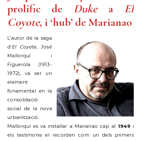
prolific de
Duke
a
El
Coyote
, i ‘hub’ de Marianao
L’autor de la saga
d’
El Coyote
, José
Mallorquí i
Figuerola (1913-
1972), va ser un
element
fonamental en la
consolidació
social de la nova
urbanització.
Mallorquí es va instal·lar a Marianao cap al
1949
i
els testimonis el recorden com un dels primers