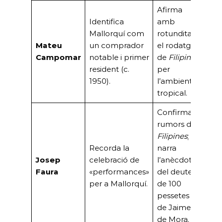
Afirma
Ges
Identifica
amb
l’u
Mallorquí com
rotunditat
Bor
Mateu
un comprador
el rodatge
tes
Campomar
notable i primer
de
Filipines
l’es
resident (c.
per
urb
1950).
l’ambient
pio
tropical.
Confirma
rumors de
Mas
Filipines
;
tes
Recorda la
narra
uso
Josep
celebració de
l’anècdota
Pal
Faura
«performances»
del deute
la G
per a Mallorquí.
de 100
(ho
pessetes
mili
de Jaime
de Mora.