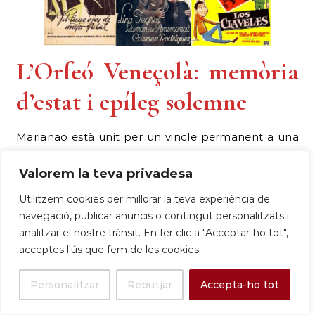
L’Orfeó Veneçolà: memòria
d’estat i epíleg solemne
Marianao està unit per un vincle permanent a una
tragèdia que és considerada memòria nacional a
Valorem la teva privadesa
Veneçuela. Carles Serret, director de l’Arxiu Històric,
recull el sentiment profund que va generar a Sant
Utilitzem cookies per millorar la teva experiència de
Boi la pèrdua d’aquesta
«generació important
navegació, publicar anuncis o contingut personalitzats i
analitzar el nostre trànsit. En fer clic a "Acceptar-ho tot",
de cantaires»
. El setembre de
1976
, el Cor
acceptes l'ús que fem de les cookies.
Universitari de Caracas (Orfeó de la Universitat
Central de Veneçuela) es dirigia cap a Marianao per
Personalitzar
Rebutjar
Accepta-ho tot
actuar al XII Dia Internacional del Cant Coral. L’avió
militar Hèrcules C-130H veneçolà que els