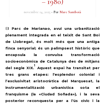
– 1980)
novembre 14, 2025
- Per
Marc Santboià
El Parc de Marianao, avui una urbanització
plenament integrada en el teixit de Sant Boi
de Llobregat, és molt més que una antiga
finca senyorial; és un palimpsest històric que
encapsula la convulsa transformació
socioeconòmica de Catalunya des de mitjans
1
del segle XIX.
Aquest espai ha transitat per
tres grans etapes: l’esplendor colonial i
l’exclusivitat aristocràtica del Marquesat, la
instrumentalització urbanística sota el
franquisme (la «Ciudad Soñada»), i la seva
posterior reconquesta per a l’ús cívic i la