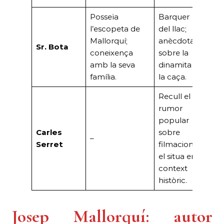
Posseïa
Barquer
Rep
l’escopeta de
del llac;
de l
Mallorquí;
anècdota
Sr. Bota
d’oc
coneixença
sobre la
inf
amb la seva
dinamita i
la f
família.
la caça.
Recull el
Dir
rumor
AH
popular
deta
Carles
sobre
–
trà
Serret
filmacions i
de 
el situa en
Car
context
(197
històric.
Josep Mallorquí: autor