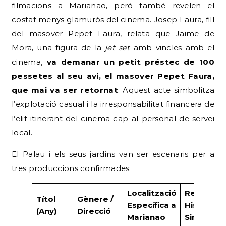
filmacions a Marianao, però també revelen el
costat menys glamurós del cinema. Josep Faura, fill
del masover Pepet Faura, relata que Jaime de
Mora, una figura de la
jet set
amb vincles amb el
cinema,
va demanar un petit préstec de 100
pessetes al seu avi, el masover Pepet Faura,
que mai va ser retornat
. Aquest acte simbolitza
l’explotació casual i la irresponsabilitat financera de
l’elit itinerant del cinema cap al personal de servei
local.
El Palau i els seus jardins van ser escenaris per a
tres produccions confirmades:
Localització
Ressalt
Títol
Gènere /
Específica a
Històric /
(Any)
Direcció
Marianao
Sinopsi