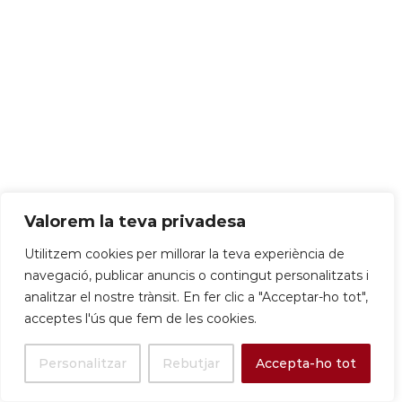
El degà del rugbi català s’arriscava a baixar per
primera vegada a la seva història i ha hagut de
remuntar el marcador davant l’equip blaugrana, ja
descendit
[Fita] Sant Jordi al Carrer (23/04):
Llibres, roses i
talent local omplen els eixos centrals del municipi.
#SantJordi2026
Valorem la teva privadesa
Utilitzem cookies per millorar la teva experiència de
navegació, publicar anuncis o contingut personalitzats i
analitzar el nostre trànsit. En fer clic a "Acceptar-ho tot",
acceptes l'ús que fem de les cookies.
Llibreries i floristeries viuen un Sant
Personalitzar
Rebutjar
Accepta-ho tot
Jordi millor del que s’esperaven