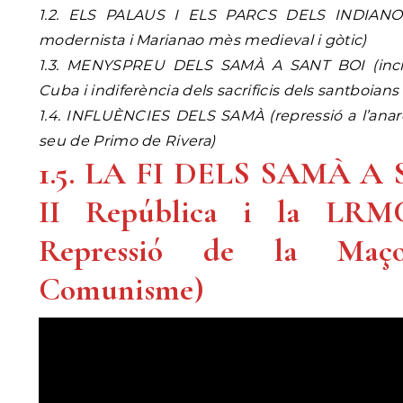
1.2. ELS PALAUS I ELS PARCS DELS INDIAN
modernista i Marianao mès medieval i gòtic)
1.3. MENYSPREU DELS SAMÀ A SANT BOI (inci
Cuba i indiferència dels sacrificis dels santboians
1.4. INFLUÈNCIES DELS SAMÀ (repressió a l’anarc
seu de Primo de Rivera)
1.5. LA FI DELS SAMÀ A 
II República i la LRM
Repressió de la Maç
Comunisme)