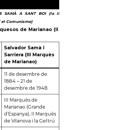
S SAMÀ A SANT BOI (la II
 i el Comunisme)
rquesos de Marianao (II
Salvador Samà i
Sarriera (III Marquès
de Marianao)
11 de desembre de
1884 – 21 de
desembre de 1948
III Marquès de
Marianao (Grande
d’Espanya), II Marquès
de Vilanova i la Geltrú