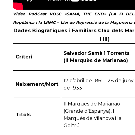
Vïdeo PodCast VOSC «
SAMÀ, THE END» (
LA FI DEL
República i la LRMC – Llei de Repressió de la Maçoneria
Dades Biogràfiques i Familiars Clau dels Ma
i III)
Salvador Samà i Torrents
Criteri
(II Marquès de Marianao)
17 d’abril de 1861 – 28 de juny
Naixement/Mort
de 1933
II Marquès de Marianao
(Grande d’Espanya), I
Títols
Marquès de Vilanova i la
Geltrú