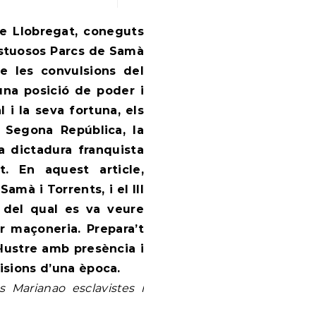
estuosos Parcs de Samà
de les convulsions del
una posició de poder i
l i la seva fortuna, els
Segona República, la
la dictadura franquista
t. En aquest article,
amà i Torrents, i el III
a del qual es va veure
 maçoneria. Prepara’t
l·lustre amb presència i
visions d’una època.
Marianao esclavistes i