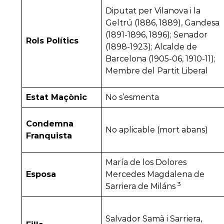
Diputat per Vilanova i la
Geltrú (1886, 1889), Gandesa
(1891-1896, 1896); Senador
Rols Polítics
(1898-1923); Alcalde de
Barcelona (1905-06, 1910-11);
Membre del Partit Liberal
Estat Maçònic
No s’esmenta
Condemna
No aplicable (mort abans)
Franquista
María de los Dolores
Esposa
Mercedes Magdalena de
3
Sarriera de Miláns
Salvador Samà i Sarriera,