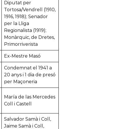
Diputat per
Tortosa/Vendrell (1910,
1916, 1918); Senador
per la Lliga
Regionalista (1919);
Monàrquic, de Dretes,
Primorriverista
Ex-Mestre Masó
Condemnat el 1941 a
20 anys i 1 dia de presó
per Maçoneria
María de las Mercedes
Coll i Castell
Salvador Samà i Coll,
Jaime Samà i Coll,