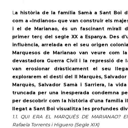
La història de la família Samà a Sant Boi de Llobregat, coneguts
com a «Indianos»
que van construir els maj
i el de Marianao, és un fascinant mirall 
primer terç del segle XX a Espanya. Des d’
influència, arrelada en el seu origen colonia
Marquesos de Marianao van veure com la 
devastadora Guerra Civil
i la repressió de 
van erosionar dràsticament el seu llega
explorarem el destí del II Marquès, Salvador S
Marquès, Salvador Samà i Sarriera, la vid
truncada per una inesperada condemna per
per descobrir com la història d’una família i
llegat a Sant Boi visualitza les profundes di
1.1. QUI ERA EL MARQUÉS DE MARIANAO? Els 
Rafaela Torrents i Higuero (Segle XIX)