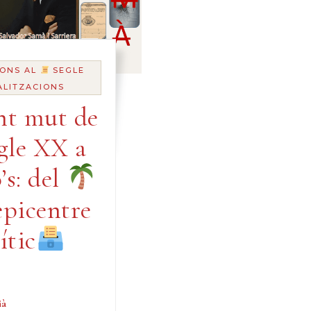
ONS AL
SEGLE
ALITZACIONS
nt mut de
egle XX a
’s: del
epicentre
ític
ià