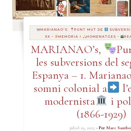
MARIANAO'S:
PUNT MUT DE
SUBVERSI
-
-
XX
MEMÒRIA I
HOMENATGES
RE
MARIANAO’s,
Pu
les subversions del s
Espanya – 1. Marianao
somni colonial a
l’
modernista
i pol
(1866-1929)
juliol 19, 2025
- Per
Marc Santbo