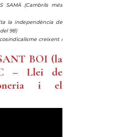
OS SAMÀ (Cambrils més
ta la independència de
 del 98)
osindicalisme creixent i
SANT BOI (la
C – Llei de
oneria i el