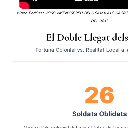
Vïdeo PodCast VOSC «MENYSPREU DELS SAMÀ ALS SACRIFI
1
DEL 98»
El Doble Llegat del
Fortuna Colonial vs. Realitat Local a l
26
Soldats Oblidats
Mentre l’elit colonial debatia el futur de l’impe