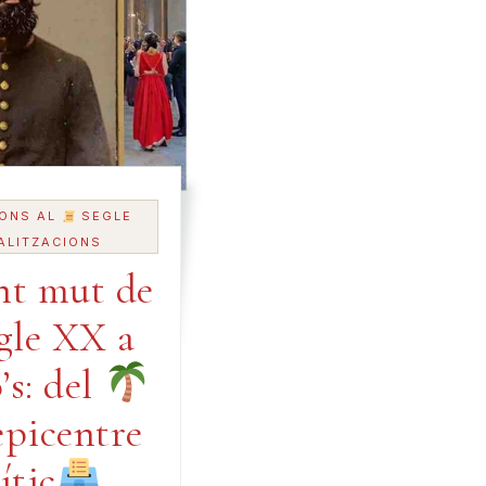
ONS AL
SEGLE
ALITZACIONS
nt mut de
egle XX a
’s: del
epicentre
ític