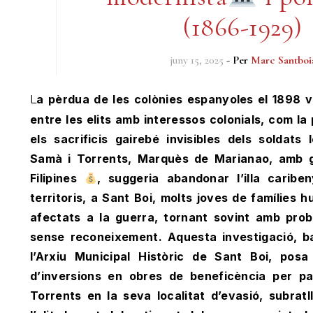
(1866-1929)
juny 15, 2025
- Per
Marc Santboi
La pèrdua de les colònies espanyoles el 1898 va evidenciar el contrast
entre les elits amb interessos colonials, com la
els sacrificis gairebé invisibles dels soldats
Samà i Torrents, Marquès de Marianao, amb g
Filipines
, suggeria abandonar l’illa caribe
territoris, a Sant Boi, molts joves de famílies
afectats a la guerra, tornant sovint amb prob
sense reconeixement. Aquesta investigació, 
l’Arxiu Municipal Històric de Sant Boi, pos
d’inversions en obres de beneficència per pa
Torrents en la seva localitat d’evasió, subratl