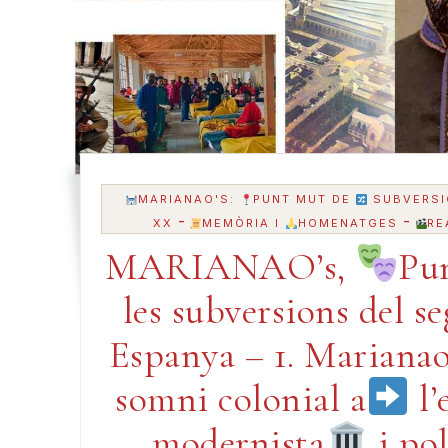
MARIANAO'S:
PUNT MUT DE
SUBVERSI
-
-
XX
MEMÒRIA I
HOMENATGES
RE
MARIANAO’s,
Pu
les subversions del s
Espanya – 1. Marianao
somni colonial a
l’
modernista
i pol