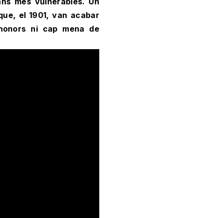
dans més vulnerables. Un
ue, el 1901, van acabar
e honors ni cap mena de