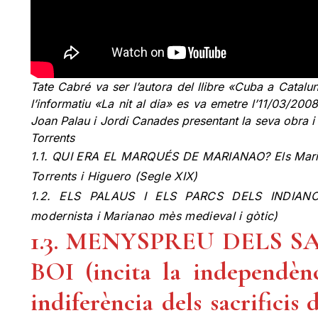
Tate Cabré va ser l’autora del llibre «Cuba a Catalun
l’informatiu «La nit al dia» es va emetre l’11/03/200
Joan Palau i Jordi Canades presentant la seva obra i
Torrents
1.1. QUI ERA EL MARQUÉS DE MARIANAO? Els Marian
Torrents i Higuero (Segle XIX)
1.2. ELS PALAUS I ELS PARCS DELS INDIAN
modernista i Marianao mès medieval i gòtic)
1.3. MENYSPREU DELS 
BOI (incita la independèn
indiferència dels sacrificis 