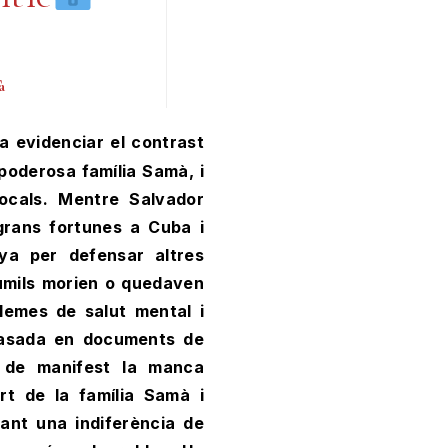
à
 poderosa família Samà, i
 locals. Mentre Salvador
rans fortunes a Cuba i
nya per defensar altres
 humils morien o quedaven
lemes de salut mental i
basada en documents de
a de manifest la manca
rt de la família Samà i
lant una indiferència de