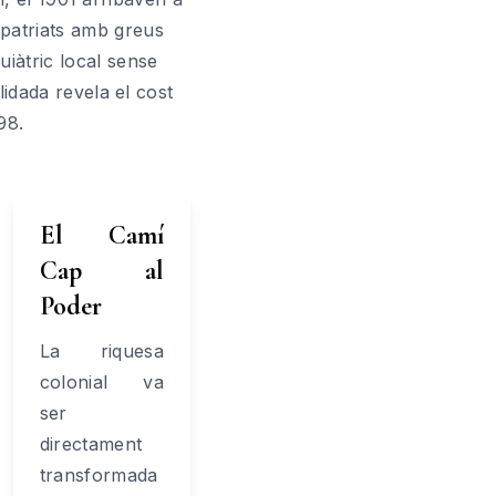
epatriats amb greus
uiàtric local sense
idada revela el cost
98.
El Camí
Cap al
Poder
La riquesa
colonial va
ser
directament
transformada