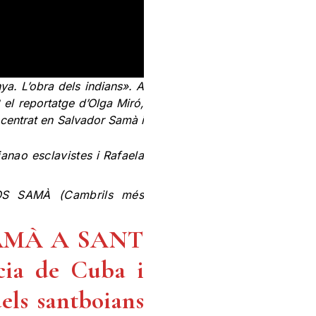
ya. L’obra dels indians». A
8 el reportatge d’Olga Miró,
 centrat en Salvador Samà i
ao esclavistes i Rafaela
OS SAMÀ (Cambrils més
SAMÀ A SANT
cia de Cuba i
dels santboians