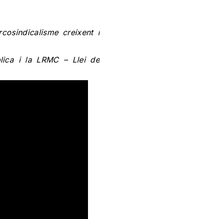
osindicalisme creixent i
ica i la LRMC – Llei de