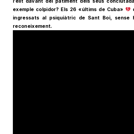
l’elit davant del patiment dels seus conciuta
exemple colpidor? Els 26 «últims de Cuba»
q
ingressats al psiquiàtric de Sant Boi, sens
reconeixement.