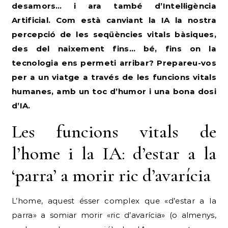
desamors… i ara també d’Intel·ligència
Artificial. Com està canviant la IA la nostra
percepció de les seqüències vitals bàsiques,
des del naixement fins… bé, fins on la
tecnologia ens permeti arribar? Prepareu-vos
per a un viatge a través de les funcions vitals
humanes, amb un toc d’humor i una bona dosi
d’IA.
Les funcions vitals de
l’home i la IA: d’estar a la
‘parra’ a morir ric d’avarícia
L’home, aquest ésser complex que «d’estar a la
parra» a somiar morir «ric d’avarícia» (o almenys,