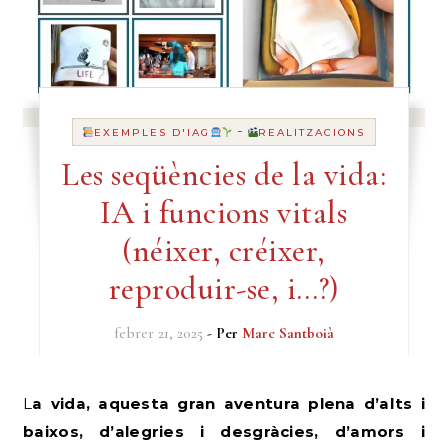
-
EXEMPLES D'IAG
REALITZACIONS
Les seqüències de la vida:
IA i funcions vitals
(néixer, créixer,
reproduir-se, i…?)
febrer 21, 2025
- Per
Marc Santboià
La vida, aquesta gran aventura plena d’alts i
baixos, d’alegries i desgràcies, d’amors i