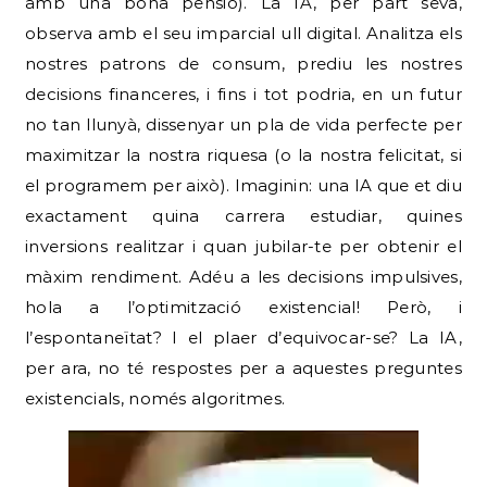
amb una bona pensió). La IA, per part seva,
observa amb el seu imparcial ull digital. Analitza els
nostres patrons de consum, prediu les nostres
decisions financeres, i fins i tot podria, en un futur
no tan llunyà, dissenyar un pla de vida perfecte per
maximitzar la nostra riquesa (o la nostra felicitat, si
el programem per això). Imaginin: una IA que et diu
exactament quina carrera estudiar, quines
inversions realitzar i quan jubilar-te per obtenir el
màxim rendiment. Adéu a les decisions impulsives,
hola a l’optimització existencial! Però, i
l’espontaneïtat? I el plaer d’equivocar-se? La IA,
per ara, no té respostes per a aquestes preguntes
existencials, només algoritmes.