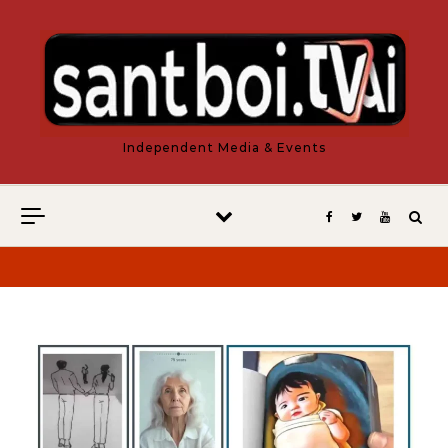
Vés al contingut
Independent Media & Events