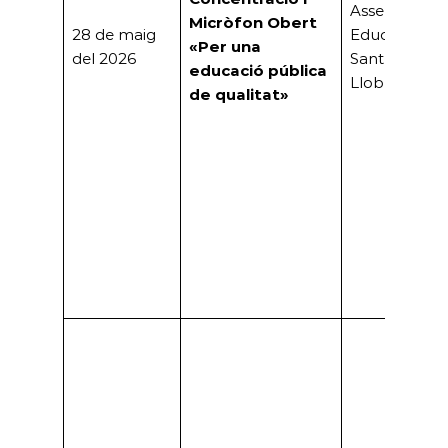
Assemblea
Micròfon Obert
28 de maig
Educativa de
«Per una
del 2026
Sant Boi de
educació pública
Llobregat
de qualitat»