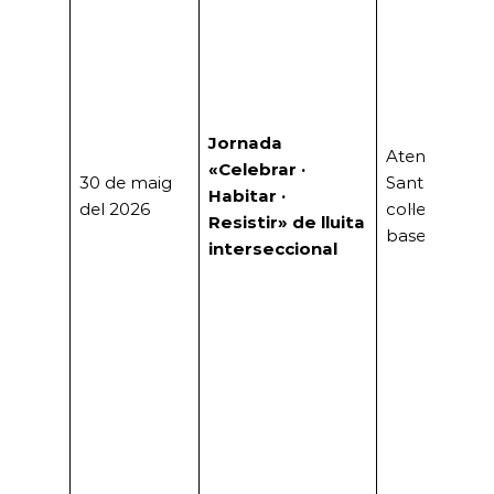
Jornada
Ateneu
«Celebrar ·
30 de maig
Santboià i
Habitar ·
del 2026
col·lectius de
Resistir» de lluita
base
interseccional