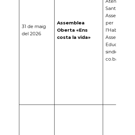
Ateneu
Santboià,
Assemblea
Assemblea
per
31 de maig
Oberta «Ens
l’Habitatge,
del 2026
costa la vida»
Assemblea
Educativa i
sindicats (CG
co.bas)