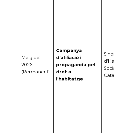
Campanya
Sindicat
Maig del
d’afiliació i
d’Habitatge
2026
propaganda pel
Socialista de
(Permanent)
dret a
Catalunya
l’habitatge