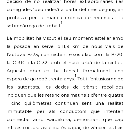
decisió de no realitzar hores extraordinàries (les
conegudes ‘peonades’) a partir del mes de juny, en
protesta per la manca crònica de recursos i la
1
sobrecàrrega de treball.
La mobilitat ha viscut el seu moment estel·lar amb
la posada en servei d’11,9 km de nous vials de
l’autovia B-25, connectant eixos clau com la B-20,
1
la C-31C i la C-32 amb el nucli urbà de la ciutat.
Aquesta obertura ha tancat formalment una
1
espera de gairebé trenta anys.
Tot i l’entusiasme de
les autoritats, les dades de trànsit recollides
indiquen que les retencions matinals d’entre quatre
i cinc quilòmetres continuen sent una realitat
immutable per als conductors que intenten
connectar amb Barcelona, demostrant que cap
infraestructura asfàltica és capaç de vèncer les lleis