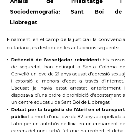
Anàlisi de l’Habitatge i
Sociodemografia: Sant Boi de
Llobregat
Finalment, en el camp de la justícia i la convivència
ciutadana, es destaquen les actuacions següents:
Detenció de l’assetjador reincident:
Els cossos
de seguretat han detingut a Santa Coloma de
Cervelló un jove de 21 anys acusat d’agressió sexual
1
i extorsió a menors d’edat a través d’Internet.
L’acusat ja havia estat arrestat anteriorment i
disposava d’una ordre d’prohibició d’acostament a
1
un centre educatiu de Sant Boi de Llobregat.
Debat per la tragèdia de l’Abril en el transport
públic:
La mort d’una jove de 82 anys atropellada a
l’abri per un autobús de línia en un creuament de
carrers del nucli urbà, fet que ha reobert el debat