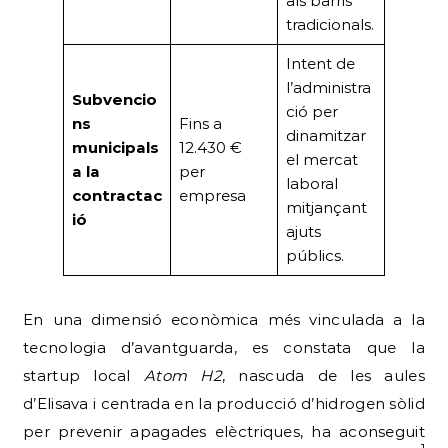
als barris
tradicionals.
Intent de
l’administra
Subvencio
ció per
ns
Fins a
dinamitzar
municipals
12.430 €
el mercat
a la
per
laboral
contractac
empresa
mitjançant
ió
ajuts
públics.
En una dimensió econòmica més vinculada a la
tecnologia d’avantguarda, es constata que la
startup local
Atom H2
, nascuda de les aules
d’Elisava i centrada en la producció d’hidrogen sòlid
per prevenir apagades elèctriques, ha aconseguit