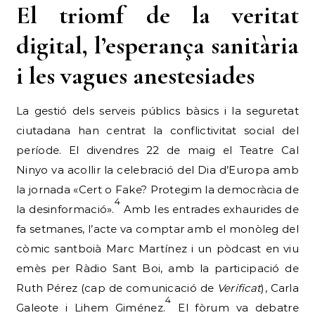
El triomf de la veritat
digital, l’esperança sanitària
i les vagues anestesiades
La gestió dels serveis públics bàsics i la seguretat
ciutadana han centrat la conflictivitat social del
període. El divendres 22 de maig el Teatre Cal
Ninyo va acollir la celebració del Dia d’Europa amb
la jornada «Cert o Fake? Protegim la democràcia de
4
la desinformació».
Amb les entrades exhaurides de
fa setmanes, l’acte va comptar amb el monòleg del
còmic santboià Marc Martínez i un pòdcast en viu
emès per Ràdio Sant Boi, amb la participació de
Ruth Pérez (cap de comunicació de
Verificat
), Carla
4
Galeote i Lihem Giménez.
El fòrum va debatre