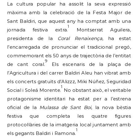
La cultura popular ha assolit la seva expressió
màxima amb la celebració de la Festa Major de
Sant Baldiri, que aquest any ha comptat amb una
1
jornada festiva extra.
Montserrat Aguilera,
presidenta de la
Coral Renaixença
, ha estat
l’encarregada de pronunciar el tradicional pregó,
commemorant els 50 anys de trajectòria de l’entitat
9
de cant coral.
Els escenaris de la plaça de
l’Agricultura i del carrer Baldiri Aleu han vibrat amb
els concerts gratuïts d’Alizzz, Miki Núñez, Seguridad
1
Social i Soleá Morente.
No obstant això, el veritable
protagonisme identitari ha estat per a l’estrena
oficial de la
Mulassa de Sant Boi
, la nova bèstia
festiva que completa les quatre figures
protocol·làries de la imatgeria local juntament amb
1
els gegants Baldiri i Ramona.