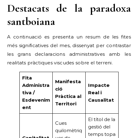
Destacats de la paradoxa
santboiana
A continuació es presenta un resum de les fites
més significatives del mes, dissenyat per contrastar
les grans declaracions administratives amb les
realitats pràctiques viscudes sobre el terreni.
Fita
Manifesta
Administra
Impacte
ció
tiva /
Real i
Pràctica al
Esdevenim
Causalitat
Territori
ent
El títol de la
Cues
gestió del
quilomètriq
temps topa
Capitalitat
ues de