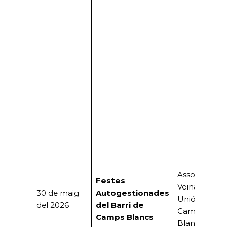
Associació
Festes
Veïnal «La
30 de maig
Autogestionades
Unión» de
del 2026
del Barri de
Camps
Camps Blancs
Blancs