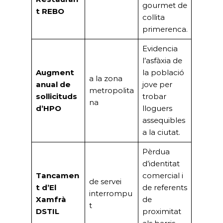
gourmet de
t REBO
collita
primerenca.
Evidencia
l’asfàxia de
Augment
la població
a la zona
anual de
jove per
metropolita
sol·licituds
trobar
na
d’HPO
lloguers
assequibles
a la ciutat.
Pèrdua
d’identitat
Tancamen
comercial i
de servei
t d’El
de referents
interrompu
Xamfrà
de
t
DSTIL
proximitat