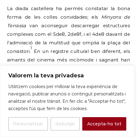
La diada castellera ha permès constatar la bona
forma de les colles convidades; els
Minyons de
Terrassa
van aconseguir descarregar estructures
complexes com el 5de8, 2de8f, i el 4de8 davant de
l’admiració de la multitud que omplia la plaça del
1
consistori.
En un registre cultural ben diferent, els
amants del cinema més incòmode i sagnant han
celebrat la sisena edició del festival de cinema
Valorem la teva privadesa
fantàstic independent
Fantboi
, organitzat sota el
1
lema de caràcter revolucionari «Vive La Guillotine!».
Utilitzem cookies per millorar la teva experiència de
navegació, publicar anuncis o contingut personalitzats i
En l’àmbit de l’esport de competició i alternatiu,
analitzar el nostre trànsit. En fer clic a "Acceptar-ho tot",
s’han registrat els resultats següents:
acceptes l'ús que fem de les cookies.
La 45a Cursa Ciclista del Llobregat:
Disputada el
Personalitzar
Rebutjar
Accepta-ho tot
diumenge 31 de maig, aquesta clàssica de la Copa
d’Espanya Júnior ha comptat amb un traçat de