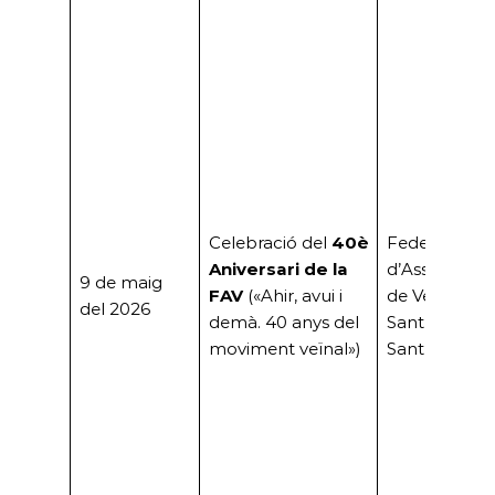
Celebració del
40è
Federació
Aniversari de la
d’Associacio
9 de maig
FAV
(«Ahir, avui i
de Veïns de
del 2026
demà. 40 anys del
Sant Boi (FA
moviment veïnal»)
Sant Boi)