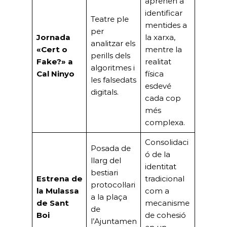
aprenen a
identificar
Teatre ple
mentides a
per
Jornada
la xarxa,
analitzar els
«Cert o
mentre la
perills dels
Fake?» a
realitat
algoritmes i
Cal Ninyo
física
les falsedats
esdevé
digitals.
cada cop
més
complexa.
Consolidaci
Posada de
ó de la
llarg del
identitat
bestiari
Estrena de
tradicional
protocol·lari
la Mulassa
com a
a la plaça
de Sant
mecanisme
de
Boi
de cohesió
l’Ajuntamen