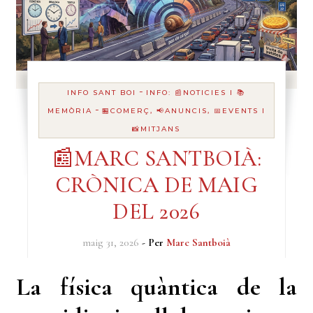
-
INFO SANT BOI
INFO: 📰NOTICIES I 📚
-
MEMÒRIA
🏪COMERÇ, 📢ANUNCIS, 📅EVENTS I
📸MITJANS
📰MARC SANTBOIÀ:
CRÒNICA DE MAIG
DEL 2026
maig 31, 2026
- Per
Marc Santboià
La física quàntica de la