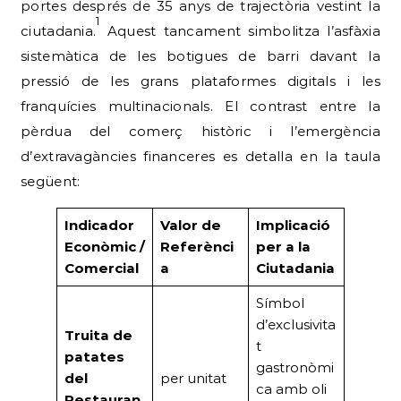
portes després de 35 anys de trajectòria vestint la
1
ciutadania.
Aquest tancament simbolitza l’asfàxia
sistemàtica de les botigues de barri davant la
pressió de les grans plataformes digitals i les
franquícies multinacionals. El contrast entre la
pèrdua del comerç històric i l’emergència
d’extravagàncies financeres es detalla en la taula
següent:
Indicador
Valor de
Implicació
Econòmic /
Referènci
per a la
Comercial
a
Ciutadania
Símbol
d’exclusivita
Truita de
t
patates
gastronòmi
del
per unitat
ca amb oli
Restauran