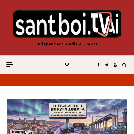
Vés al contingut
Independent Media & Events