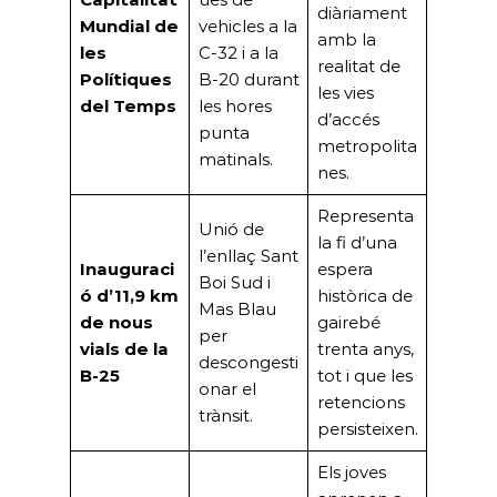
diàriament
Mundial de
vehicles a la
amb la
les
C-32 i a la
realitat de
Polítiques
B-20 durant
les vies
del Temps
les hores
d’accés
punta
metropolita
matinals.
nes.
Representa
Unió de
la fi d’una
l’enllaç Sant
Inauguraci
espera
Boi Sud i
ó d’11,9 km
històrica de
Mas Blau
de nous
gairebé
per
vials de la
trenta anys,
descongesti
B-25
tot i que les
onar el
retencions
trànsit.
persisteixen.
Els joves