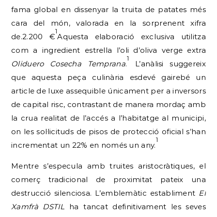
fama global en dissenyar la truita de patates més
cara del món, valorada en la sorprenent xifra
1
de.2.200 €
Aquesta elaboració exclusiva utilitza
com a ingredient estrella l’oli d’oliva verge extra
1
Oliduero Cosecha Temprana
.
L’anàlisi suggereix
que aquesta peça culinària esdevé gairebé un
article de luxe assequible únicament per a inversors
de capital risc, contrastant de manera mordaç amb
la crua realitat de l’accés a l’habitatge al municipi,
on les sol·licituds de pisos de protecció oficial s’han
1
incrementat un 22% en només un any.
Mentre s’especula amb truites aristocràtiques, el
comerç tradicional de proximitat pateix una
destrucció silenciosa. L’emblemàtic establiment
El
Xamfrà DSTIL
ha tancat definitivament les seves