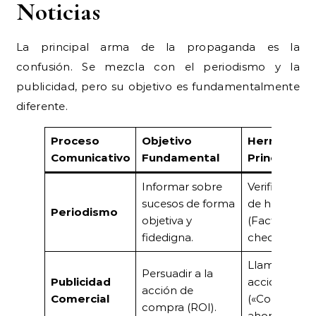
Noticias
La principal arma de la propaganda es la
confusión. Se mezcla con el periodismo y la
publicidad, pero su objetivo es fundamentalmente
diferente.
Proceso
Objetivo
Herramient
Comunicativo
Fundamental
Principal
Informar sobre
Verificación
sucesos de forma
de hechos
Periodismo
objetiva y
(Fact-
fidedigna.
checking).
Llamadas a l
Persuadir a la
Publicidad
acción
acción de
Comercial
(«Compra
compra (ROI).
ahora»).