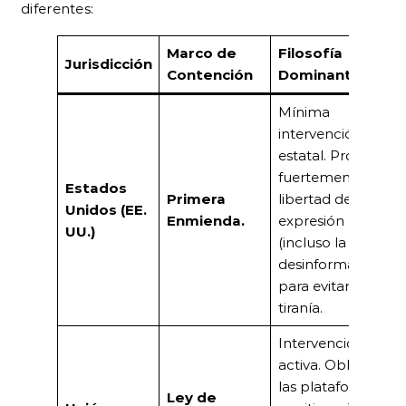
diferentes:
Marco de
Filosofía
Jurisdicción
Contención
Dominante
Mínima
intervención
estatal. Protege
fuertemente la
Estados
Primera
libertad de
Unidos (EE.
Enmienda.
expresión
UU.)
(incluso la
desinformación)
para evitar la
tiranía.
Intervención
activa. Obliga a
las plataformas
Ley de