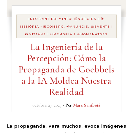
-
INFO SANT BOI
INFO: 📰NOTICIES I 📚
-
MEMÒRIA
🏪COMERÇ, 📢ANUNCIS, 📅EVENTS I
-
📸MITJANS
📜MEMÒRIA I 🙏HOMENATGES
La Ingeniería de la
Percepción: Cómo la
Propaganda de Goebbels
a la IA Moldea Nuestra
Realidad
octubre 27, 2025
- Per
Marc Santboià
La propaganda. Para muchos, evoca imágenes