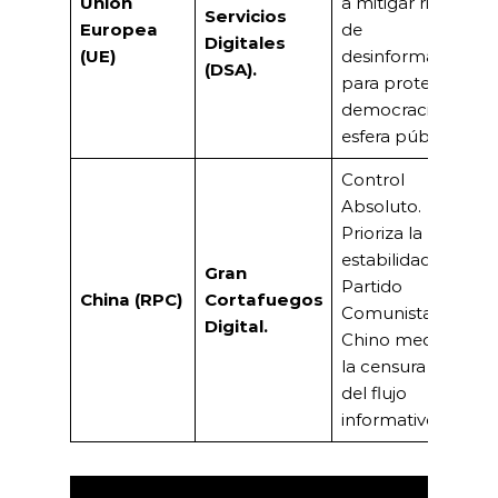
Unión
a mitigar riesgos
Servicios
Europea
de
Digitales
(UE)
desinformación
(DSA).
para proteger la
democracia y la
esfera pública.
Control
Absoluto.
Prioriza la
estabilidad del
Gran
Partido
China (RPC)
Cortafuegos
Comunista
Digital.
Chino mediante
la censura total
del flujo
informativo.