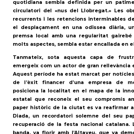
quotidiana sembla definida per un patime
circulatori del «nus del Llobregat.» Les obr
recurrents i les retencions interminables d
el desplaçament en una odissea diària, 
premsa local amb una regularitat gairebé 
molts aspectes, sembla estar encallada en el 
Tanmateix, sota aquesta capa de frustra
emergeix com un actor de gran rellevància e
Aquest període ha estat marcat per notícies 
de l’èxit financer d’una empresa de m
posiciona la localitat en el mapa de la inn
estatal que reconeix el seu compromís amb
paper històric de la ciutat es va reafirmar 
Diada, un recordatori solemne del seu p
recuperació de la festa nacional catalana. 
banda, va florir amb l’Altaveu, que va demo