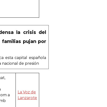
ensa la crisis del
 familias pujan por
ca esta capital española
 nacional de presión
at,
a
La Voz de
 com a
Lanzarote
amb