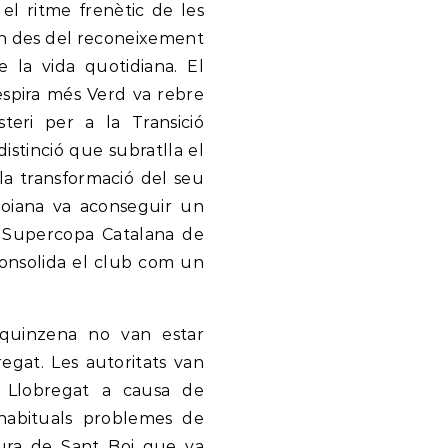
l ritme frenètic de les
en des del reconeixement
de la vida quotidiana. El
espira més Verd va rebre
teri per a la Transició
istinció que subratlla el
la transformació del seu
boiana va aconseguir un
a Supercopa Catalana de
onsolida el club com un
 quinzena no van estar
regat. Les autoritats van
u Llobregat a causa de
 habituals problemes de
tura de Sant Boi que va