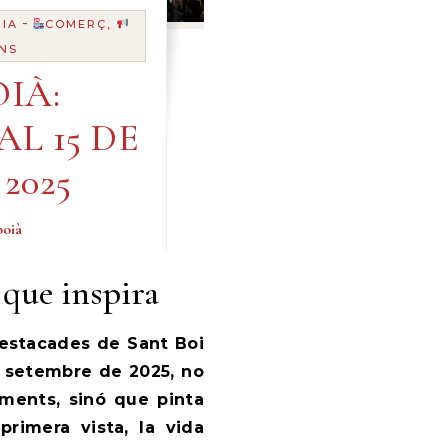
-
IA
COMERÇ,
NS
IÀ:
 AL 15 DE
2025
oià
 que inspira
destacades de Sant Boi
e setembre de 2025, no
iments, sinó que pinta
primera vista, la vida