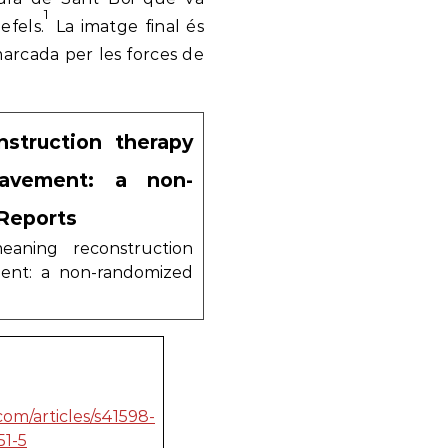
1
efels.
La imatge final és
marcada per les forces de
struction therapy
eavement: a non-
 Reports
meaning reconstruction
ment: a non-randomized
com/articles/s41598-
51-5