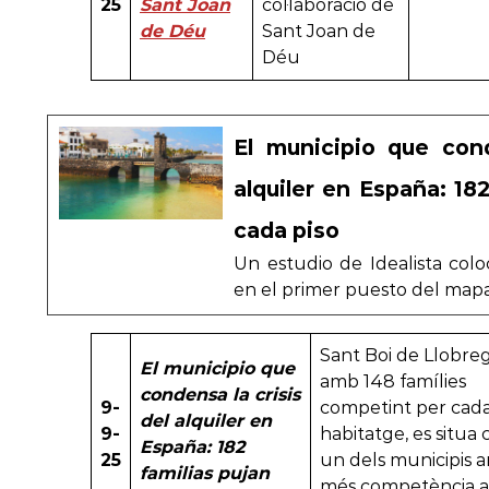
25
Sant Joan
col·laboració de
de Déu
Sant Joan de
Déu
El municipio que cond
alquiler en España: 182
cada piso
Un estudio de Idealista colo
en el primer puesto del mapa
Sant Boi de Llobreg
El municipio que
amb 148 famílies
condensa la crisis
9-
competint per cad
del alquiler en
9-
habitatge, es situa
España: 182
25
un dels municipis 
familias pujan
més competència a