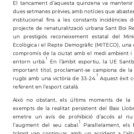
El tancament d’aquesta quinzena va mantenir e
dues setmanes prèvies, amb notícies que abast
institucional fins a les constants incidències 
projecte de renaturalització urbana Sant Boi R
un prestigiós reconeixement estatal del Minis
Ecològica i el Repte Demogràfic (MITECO), una d
compromís de la ciutat amb el medi ambient i 
1
entorn urbà.
En l’àmbit esportiu, la UE Sant
important títol, proclamant-se campiona de l
1
rugbi amb una victòria de 33-24.
Aquest èxit c
referent en l’esport català.
Això no obstant, els últims moments de la
exempts de la realitat persistent del Baix Llob
emetre un avís de prohibició d’accés al ri
1
l’augment del seu cabal.
Paral·lelament, els
trànsit van continuar, amb un accident a l’al