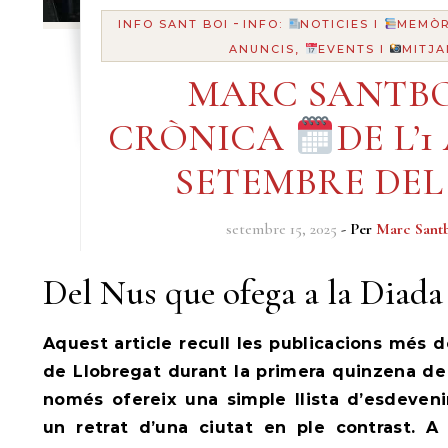
-
INFO SANT BOI
INFO:
NOTICIES I
MEMÒR
ANUNCIS,
EVENTS I
MITJA
MARC SANTBO
CRÒNICA
DE L’1
SETEMBRE DEL 
setembre 15, 2025
- Per
Marc Santb
Del Nus que ofega a la Diada
Aquest article recull les publicacions més 
de Llobregat durant la primera quinzena d
només ofereix una simple llista d’esdeven
un retrat d’una ciutat en ple contrast. A 