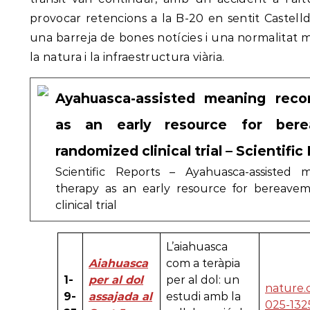
provocar retencions a la B-20 en sentit Castelld
una barreja de bones notícies i una normalitat 
la natura i la infraestructura viària.
Ayahuasca-assisted meaning recon
as an early resource for ber
randomized clinical trial – Scientific
Scientific Reports – Ayahuasca-assisted 
therapy as an early resource for bereave
clinical trial
L’aiahuasca
Aiahuasca
com a teràpia
1-
per al dol
per al dol: un
nature.
9-
assajada al
estudi amb la
025-132