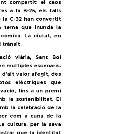
nt compartit: el caos
es a la B-25, els talls
e la C-32 han convertit
un tema que inunda la
còmica. La ciutat, en
trànsit.
ció viària, Sant Boi
n múltiples escenaris.
d’alt valor afegit, des
otos elèctriques que
ovació, fins a un premi
 la sostenibilitat. El
amb la celebració de la
aper com a cuna de la
La cultura, per la seva
strar que la identitat