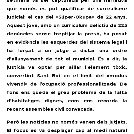
setmana va ser capturada per una narrativa
que només es pot qualificar de surrealisme
judicial: el cas del «Súper-Okupa» de 22 anys.
Aquest jove, amb un currículum delictiu de 225
denúncies sense trepitjar la presó, ha posat
en evidència les esquerdes del sistema legal i
ha forçat a un jutge a dictar una ordre
d’allunyament de tot el municipi. És a dir, la
justícia va optar per aïllar l’element tòxic,
convertint Sant Boi en el límit del «modus
vivendi» de l’ocupació professionalitzada.
De
fons ens queda el greu problema de la falta
d’habitatges dignes, com ens recorda la
recent assemblea civil convacada.
Però les notícies no només venen dels jutjats.
El focus es va desplaçar cap al medi natural