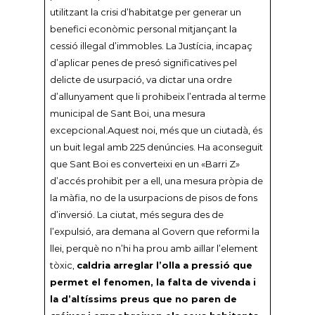
utilitzant la crisi d’habitatge per generar un
benefici econòmic personal mitjançant la
cessió il·legal d’immobles. La Justícia, incapaç
d’aplicar penes de presó significatives pel
delicte de usurpació, va dictar una ordre
d’allunyament que li prohibeix l’entrada al terme
municipal de Sant Boi, una mesura
excepcional.Aquest noi, més que un ciutadà, és
un buit legal amb 225 denúncies. Ha aconseguit
que Sant Boi es converteixi en un «Barri Z»
d’accés prohibit per a ell, una mesura pròpia de
la màfia, no de la usurpacions de pisos de fons
d’inversió. La ciutat, més segura des de
l’expulsió, ara demana al Govern que reformi la
llei, perquè no n’hi ha prou amb aïllar l’element
tòxic,
caldria arreglar l’olla a pressió que
permet el fenomen, la falta de vivenda i
la d’altíssims preus que no paren de