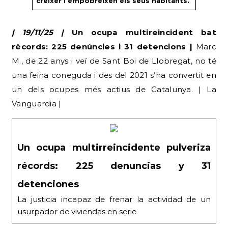
créixer i empobreixen els seus habitants.
| 19/11/25 |
Un ocupa multireincident bat
rècords: 225 denúncies i 31 detencions |
Marc
M., de 22 anys i veí de Sant Boi de Llobregat, no té
una feina coneguda i des del 2021 s’ha convertit en
un dels ocupes més actius de Catalunya. | La
Vanguardia |
Un ocupa multirreincidente pulveriza
récords: 225 denuncias y 31
detenciones
La justicia incapaz de frenar la actividad de un
usurpador de viviendas en serie