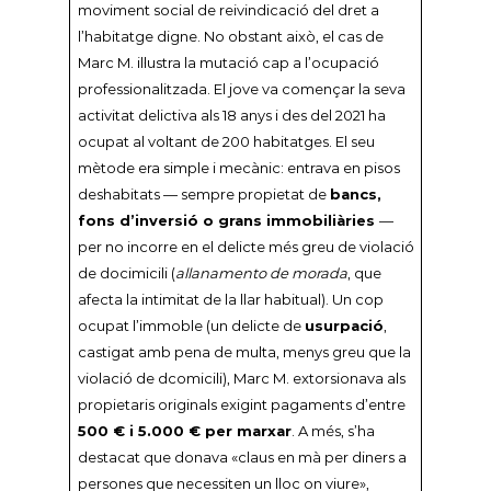
moviment social de reivindicació del dret a
l’habitatge digne. No obstant això, el cas de
Marc M. il·lustra la mutació cap a l’ocupació
professionalitzada. El jove va començar la seva
activitat delictiva als 18 anys i des del 2021 ha
ocupat al voltant de 200 habitatges. El seu
mètode era simple i mecànic: entrava en pisos
deshabitats — sempre propietat de
bancs,
fons d’inversió o grans immobiliàries
—
per no incorre en el delicte més greu de violació
de docimicili (
allanamento de morada
, que
afecta la intimitat de la llar habitual). Un cop
ocupat l’immoble (un delicte de
usurpació
,
castigat amb pena de multa, menys greu que la
violació de dcomicili), Marc M. extorsionava als
propietaris originals exigint pagaments d’entre
500 € i 5.000 € per marxar
. A més, s’ha
destacat que donava «claus en mà per diners a
persones que necessiten un lloc on viure»,