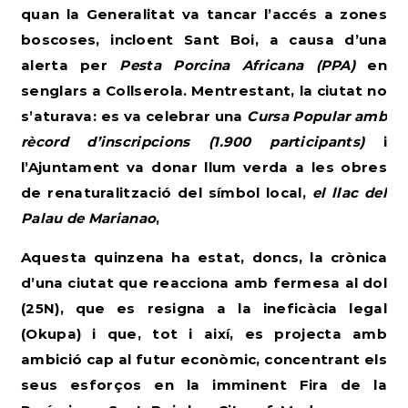
quan la Generalitat va tancar l’accés a zones
boscoses, incloent Sant Boi, a causa d’una
alerta per
Pesta Porcina Africana (PPA)
en
senglars a Collserola. Mentrestant, la ciutat no
s’aturava: es va celebrar una
Cursa Popular amb
rècord d’inscripcions (1.900 participants)
i
l’Ajuntament va donar llum verda a les obres
de renaturalització del símbol local,
el llac del
Palau de Marianao
,
Aquesta quinzena ha estat, doncs, la crònica
d’una ciutat que reacciona amb fermesa al dol
(25N), que es resigna a la ineficàcia legal
(Okupa) i que, tot i així, es projecta amb
ambició cap al futur econòmic, concentrant els
seus esforços en la imminent Fira de la