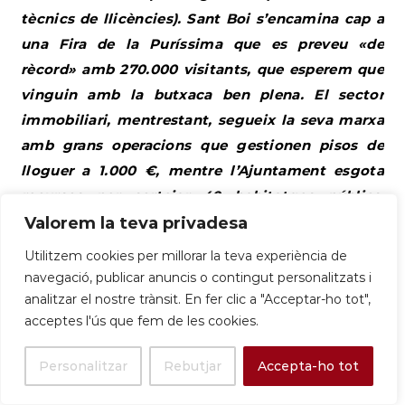
tècnics de llicències). Sant Boi s’encamina cap a
una Fira de la Puríssima que es preveu «de
rècord» amb 270.000 visitants, que esperem que
vinguin amb la butxaca ben plena. El sector
immobiliari, mentrestant, segueix la seva marxa
amb grans operacions que gestionen pisos de
lloguer a 1.000 €, mentre l’Ajuntament esgota
recursos per sortejar 40 habitatges públics,
intentant posar un pegat de 500 € a un forat de
Valorem la teva privadesa
1.000 €. L’oportunitat de feina passa per la
Utilitzem cookies per millorar la teva experiència de
logística i la sanitat, confirmant que, per Sant
navegació, publicar anuncis o contingut personalitzats i
Boi, sempre hi haurà feina si saps preparar
analitzar el nostre trànsit. En fer clic a "Acceptar-ho tot",
acceptes l'ús que fem de les cookies.
comandes o cuidar de l’àvia.
Informe Tècnic: El Comerç i
Personalitzar
Rebutjar
Accepta-ho tot
l’Ocupació de la Quinzena