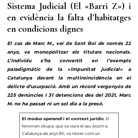
Sistema Judicial (El «Barri Z») i
en evidència la falta d’habitatges
en condicions dignes
El cas de Marc M., veí de Sant Boi de només 22
anys, va monopolitzar els titulars nacionals.
L’individu s’ha convertit en l’exemple
paradigmàtic de la «impunitat judicial» a
Catalunya davant la multireincidència en el
delicte d’usurpació. Amb un rècord vergonyós de
225 denúncies i 31 detencions des del 2021, Marc
M. no ha passat ni un sol dia a la presó.
El
modus operandi
i el context jurídic
: El
fenomen okupa, que va viure el seu
boom
a
Catalunya als anys 80, va néixer com un