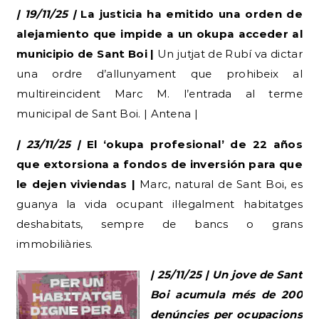
| 19/11/25 |
La justicia ha emitido una orden de
alejamiento que impide a un okupa acceder al
municipio de Sant Boi |
Un jutjat de Rubí va dictar
una ordre d’allunyament que prohibeix al
multireincident Marc M. l’entrada al terme
municipal de Sant Boi. | Antena |
| 23/11/25 |
El ‘okupa profesional’ de 22 años
que extorsiona a fondos de inversión para que
le dejen viviendas |
Marc, natural de Sant Boi, es
guanya la vida ocupant il·legalment habitatges
deshabitats, sempre de bancs o grans
immobiliàries.
| 25/11/25 | Un jove de Sant
Boi acumula més de 200
denúncies per ocupacions