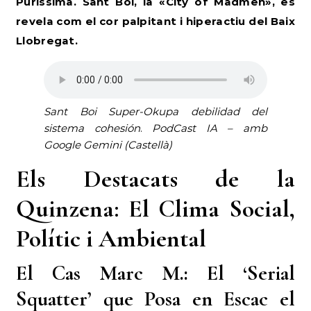
Puríssima. Sant Boi, la «City of Madmen», es
revela com el cor palpitant i hiperactiu del Baix
Llobregat.
Sant Boi Super-Okupa debilidad del
sistema cohesión
.
PodCast IA – amb
Google Gemini (Castellà)
Els Destacats de la
Quinzena: El Clima Social,
Polític i Ambiental
El Cas Marc M.: El ‘Serial
Squatter’ que Posa en Escac el