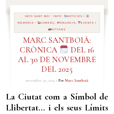
-
INFO SANT BOI
INFO:
NOTICIES I
-
MEMÒRIA
COMERÇ,
ANUNCIS,
EVENTS I
MITJANS
MARC SANTBOIÀ:
CRÒNICA
DEL 16
AL 30 DE NOVEMBRE
DEL 2025
novembre 30, 2025
- Per
Marc Santboià
La Ciutat com a Símbol de
Llibertat… i els seus Límits