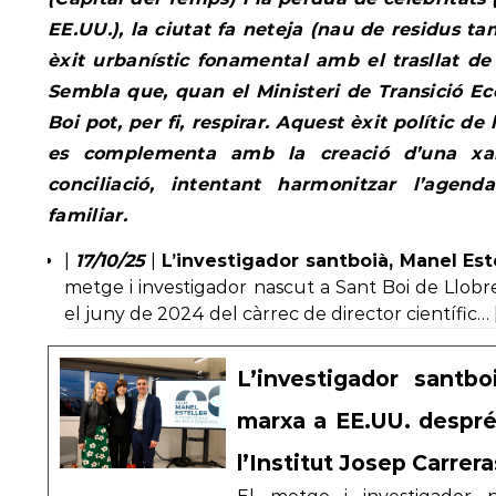
EE.UU.), la ciutat fa neteja (nau de residus t
èxit urbanístic fonamental amb el trasllat de 
Sembla que, quan el Ministeri de Transició Eco
Boi pot, per fi, respirar. Aquest èxit polític de
es complementa amb la creació d’una xar
conciliació, intentant harmonitzar l’agen
familiar.
|
17/10/25
|
L’investigador santboià, Manel Est
metge i investigador nascut a Sant Boi de Llobre
el juny de 2024 del càrrec de director científic… |
L’investigador santbo
marxa a EE.UU. despré
l’Institut Josep Carrera