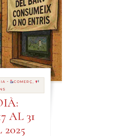
-
IA
COMERÇ,
NS
IÀ:
7 AL 31
 2025