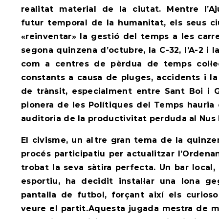
realitat material de la ciutat. Mentre l’A
futur temporal de la humanitat, els seus 
«reinventar» la gestió del temps a les carr
segona quinzena d’octubre, la C-32, l’A-2 i 
com a centres de pèrdua de temps col·le
constants a causa de pluges, accidents i la
de trànsit, especialment entre Sant Boi i G
pionera de les Polítiques del Temps hauri
auditoria de la productivitat perduda al Nus
El civisme, un altre gran tema de la quinze
procés participatiu per actualitzar l’Orden
trobat la seva sàtira perfecta. Un bar local
esportiu, ha decidit instal·lar una lona g
pantalla de futbol, forçant així els curios
veure el partit.Aquesta jugada mestra de m