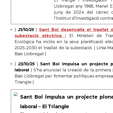
El metge i investigador 
Llobregat any 1968, Manel Est
juny de 2024 del càrrec de
l’Institut d’Investigació cont
|
21/10/25
|
Sant Boi desencalla el trasllat 
subestació elèctrica
|
El Ministeri de Tran
Ecològica ha inclòs en la seva planificació elèc
2025-2030 el trasllat de la subestació. | Línia Ma
Baix Llobregat |
|
23/10/25
|
Sant Boi impulsa un projecte pi
laboral
| S’ha anunciat la creació de la primera
Baix Llobregat per fomentar polítiques empresar
Triangle |
Sant Boi impulsa un projecte pione
laboral – El Triangle