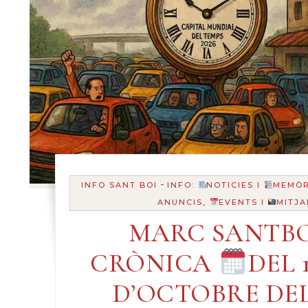
-
INFO SANT BOI
INFO:
NOTICIES I
MEMÒR
ANUNCIS,
EVENTS I
MITJA
MARC SANTBO
CRÒNICA
DEL 1
D’OCTOBRE DEL