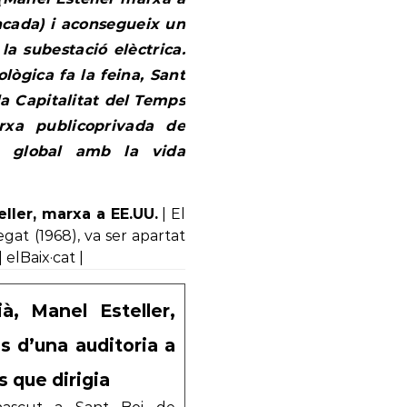
ancada) i aconsegueix un
la subestació elèctrica.
lògica fa la feina, Sant
 la Capitalitat del Temps
xa publicoprivada de
da global amb la vida
eller, marxa a EE.UU.
| El
gat (1968), va ser apartat
 elBaix·cat |
ià, Manel Esteller,
s d’una auditoria a
s que dirigia