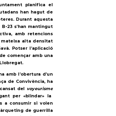
juntament planifica el
ciutadans han hagut de
eteres. Durant aquesta
la B-23 s’han mantingut
ctiva, amb retencions
 mateixa alta densitat
avà. Potser l’aplicació
a de començar amb una
 Llobregat.
na amb l’obertura d’un
ança de Convivència
, ha
, cansat del
voyeurisme
egant per «blindar» la
os a consumir si volen
àrqueting de guerrilla