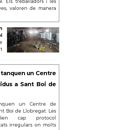
. Els treballadors i les
oves, valoren de manera
n
i
e
t
 tanquen un Centre
idus a Sant Boi de
anquen un Centre de
t Boi de Llobregat. Les
plien cap protocol
tats irregulars on molts