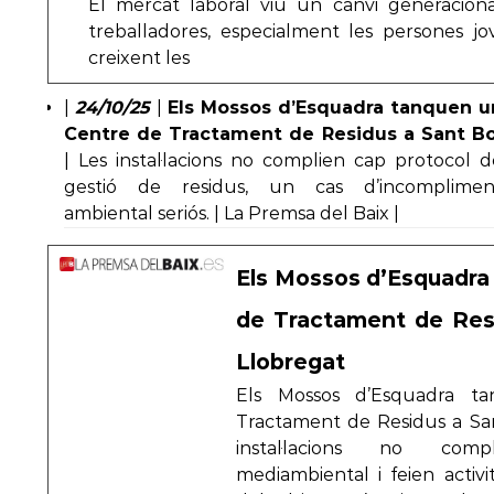
El mercat laboral viu un canvi generacional
treballadores, especialment les persones j
creixent les
|
24/10/25
|
Els Mossos d’Esquadra tanquen u
Centre de Tractament de Residus a Sant Bo
| Les instal·lacions no complien cap protocol d
gestió de residus, un cas d’incomplimen
ambiental seriós. | La Premsa del Baix |
Els Mossos d’Esquadra
de Tractament de Res
Llobregat
Els Mossos d’Esquadra t
Tractament de Residus a San
instal·lacions no com
mediambiental i feien activi