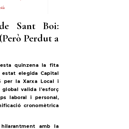
oià
de Sant Boi:
(Però Perdut a
esta quinzena la fita
estat elegida Capital
 per la Xarxa Local i
lobal valida l’esforç
ps laboral i personal,
nificació cronomètrica
ta hilarantment amb la