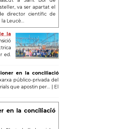
nascut a Sant Boi de
eller, va ser apartat el
 director científic de
ra la Leucè…
de la
sició
trica
r ed.
oner en la conciliació
 xarxa público-privada del
ials que apostin per… | El
r en la conciliació