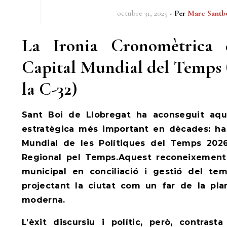
octubre 31, 2025
- Per
Marc Santb
La Ironia Cronomètrica 
Capital Mundial del Temps 
la C-32)
Sant Boi de Llobregat ha aconseguit aqu
estratègica més important en dècades: ha 
Mundial de les Polítiques del Temps 2026
Regional pel Temps.Aquest reconeixement g
municipal en conciliació i gestió del tem
projectant la ciutat com un far de la pla
moderna.
L’èxit discursiu i polític, però, contras