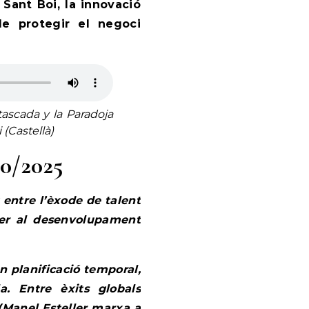
a Sant Boi, la innovació
de protegir el negoci
ascada y la Paradoja
(Castellà)
10/2025
entre l’èxode de talent
 per al desenvolupament
 planificació temporal,
a. Entre èxits globals
 (Manel Esteller marxa a