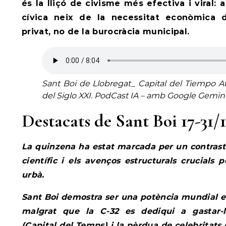
és la lliçó de civisme més efectiva i viral: 
cívica neix de la necessitat econòmica 
privat, no de la burocràcia municipal.
Sant Boi de Llobregat_ Capital del Tiempo At
del Siglo XXI
.
PodCast IA – amb Google Gemini 
Destacats de Sant Boi 17-31/
La quinzena ha estat marcada per un contrast 
científic i els avenços estructurals crucials
urbà.
Sant Boi demostra ser una potència mundial en
malgrat que la C-32 es dediqui a gastar-l
(Capital del Temps) i la pèrdua de celebritats