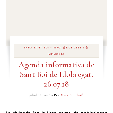
-
INFO SANT BOI
INFO: 📰NOTICIES I 📚
MEMÒRIA
Agenda informativa de
Sant Boi de Llobregat.
26.07.18
juliol 26, 2018
- Per
Marc Santboià
La vivienda (en la lista negra de poblaciones