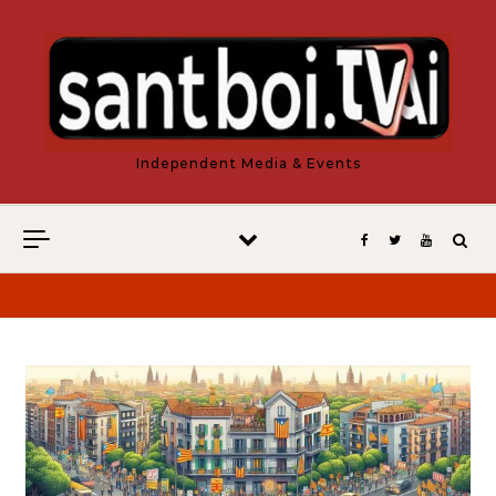
Vés al contingut
Independent Media & Events