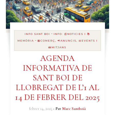
-
INFO SANT BOI
INFO: 📰NOTICIES I 📚
-
MEMÒRIA
🏪COMERÇ, 📢ANUNCIS, 📅EVENTS I
📸MITJANS
AGENDA
INFORMATIVA DE
SANT BOI DE
LLOBREGAT DE L’1 AL
14 DE FEBRER DEL 2025
febrer 14, 2025
- Per
Marc Santboià