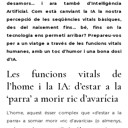
desamors… i ara també d’Intel·ligència
Artificial. Com està canviant la IA la nostra
percepció de les seqüències vitals bàsiques,
des del naixement fins… bé, fins on la
tecnologia ens permeti arribar? Prepareu-vos
per a un viatge a través de les funcions vitals
humanes, amb un toc d’humor i una bona dosi
d’IA.
Les funcions vitals de
l’home i la IA: d’estar a la
‘parra’ a morir ric d’avarícia
L’home, aquest ésser complex que «d’estar a la
parra» a somiar morir «ric d’avarícia» (o almenys,