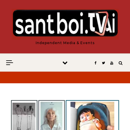
Vés al contingut
Independent Media & Events