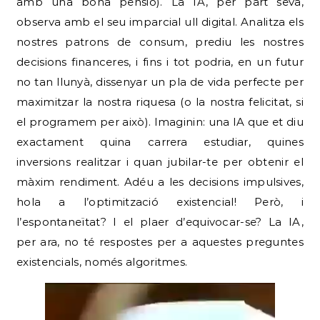
amb una bona pensió). La IA, per part seva,
observa amb el seu imparcial ull digital. Analitza els
nostres patrons de consum, prediu les nostres
decisions financeres, i fins i tot podria, en un futur
no tan llunyà, dissenyar un pla de vida perfecte per
maximitzar la nostra riquesa (o la nostra felicitat, si
el programem per això). Imaginin: una IA que et diu
exactament quina carrera estudiar, quines
inversions realitzar i quan jubilar-te per obtenir el
màxim rendiment. Adéu a les decisions impulsives,
hola a l’optimització existencial! Però, i
l’espontaneïtat? I el plaer d’equivocar-se? La IA,
per ara, no té respostes per a aquestes preguntes
existencials, només algoritmes.