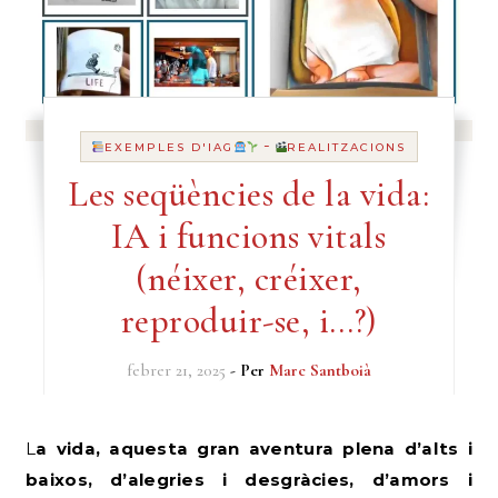
-
EXEMPLES D'IAG
REALITZACIONS
Les seqüències de la vida:
IA i funcions vitals
(néixer, créixer,
reproduir-se, i…?)
febrer 21, 2025
- Per
Marc Santboià
La vida, aquesta gran aventura plena d’alts i
baixos, d’alegries i desgràcies, d’amors i