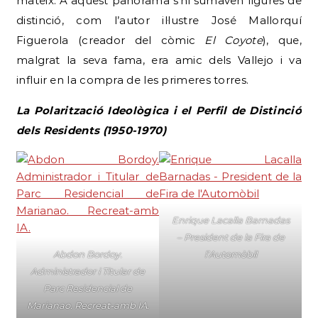
mateix. A aquest panorama s’hi sumaven figures de
distinció, com l’autor il·lustre José Mallorquí
Figuerola (creador del còmic
El Coyote
), que,
malgrat la seva fama, era amic dels Vallejo i va
influir en la compra de les primeres torres.
La Polarització Ideològica i el Perfil de Distinció
dels Residents (1950-1970)
Enrique Lacalla Barnadas
– President de la Fira de
Abdon Bordoy.
l’Automòbil
Administrador i Titular de
Parc Residencial de
Marianao. Recreat-amb IA.