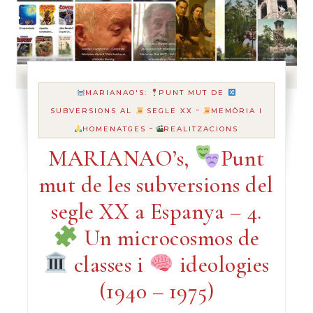
MARIANAO'S:
PUNT MUT DE
-
SUBVERSIONS AL
SEGLE XX
MEMÒRIA I
-
HOMENATGES
REALITZACIONS
MARIANAO’s,
Punt
mut de les subversions del
segle XX a Espanya – 4.
Un microcosmos de
classes i
ideologies
(1940 – 1975)