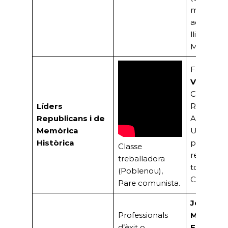
mallorquí 
administr
lligat a J
March).
Família
Vallejo:
Comunista
Líders
Republicà
Republicans i de
Antifranqu
Memòrica
Uns dels
Històrica
primers
Classe
residents 
treballadora
torre ‘El
(Poblenou),
Cerezo’.
Pare comunista.
José
Professionals
Mallorqu
d’èxit o
Figuerol