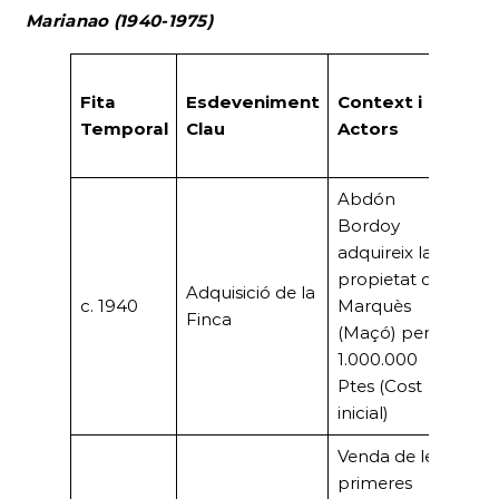
Marianao (1940-1975)
Fac
Fita
Esdeveniment
Context i
Tot
Temporal
Clau
Actors
Est
(Pt
Abdón
Bordoy
adquireix la
propietat del
Adquisició de la
c. 1940
Marquès
–
Finca
(Maçó) per
1.000.000
Ptes (Cost
inicial)
Venda de les
primeres
6.3