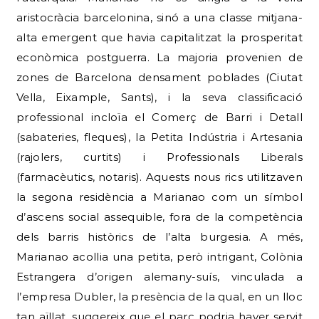
aristocràcia barcelonina, sinó a una classe mitjana-
alta emergent que havia capitalitzat la prosperitat
econòmica postguerra. La majoria provenien de
zones de Barcelona densament poblades (Ciutat
Vella, Eixample, Sants), i la seva classificació
professional incloïa el Comerç de Barri i Detall
(sabateries, fleques), la Petita Indústria i Artesania
(rajolers, curtits) i Professionals Liberals
(farmacèutics, notaris). Aquests nous rics utilitzaven
la segona residència a Marianao com un símbol
d’ascens social assequible, fora de la competència
dels barris històrics de l’alta burgesia. A més,
Marianao acollia una petita, però intrigant, Colònia
Estrangera d’origen alemany-suís, vinculada a
l’empresa Dubler, la presència de la qual, en un lloc
tan aïllat, suggereix que el parc podria haver servit