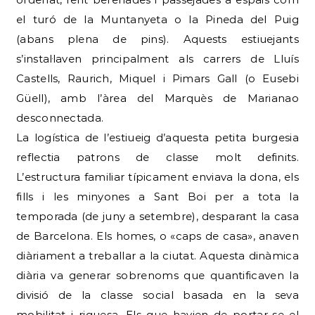
el turó de la Muntanyeta o la Pineda del Puig
(abans plena de pins). Aquests estiuejants
s’instal·laven principalment als carrers de Lluís
Castells, Raurich, Miquel i Pimars Gall (o Eusebi
Güell), amb l’àrea del Marquès de Marianao
desconnectada.
La logística de l’estiueig d’aquesta petita burgesia
reflectia patrons de classe molt definits.
L’estructura familiar típicament enviava la dona, els
fills i les minyones a Sant Boi per a tota la
temporada (de juny a setembre), desparant la casa
de Barcelona. Els homes, o «caps de casa», anaven
diàriament a treballar a la ciutat. Aquesta dinàmica
diària va generar sobrenoms que quantificaven la
divisió de la classe social basada en la seva
mobilitat i riquesa. Els que havien de portar-se el