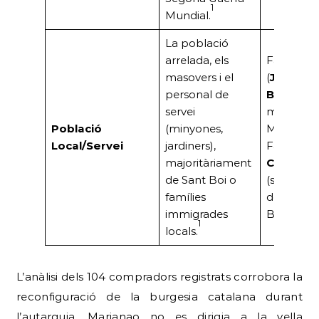
1
Mundial.
La població
arrelada, els
Família
F
masovers i el
(
Josep F
personal de
Badia
‘Pe
servei
masover 
Població
(minyones,
Marquès),
Local/Servei
jardiners),
Família
majoritàriament
Campoa
de Sant Boi o
(servei
famílies
domèstic 
immigrades
Bordoy).
1
locals.
L’anàlisi dels 104 compradors registrats corrobora la
reconfiguració de la burgesia catalana durant
l’autarquia. Marianao no es dirigia a la vella