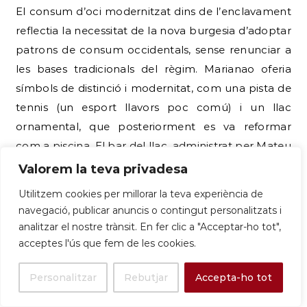
El consum d’oci modernitzat dins de l’enclavament
reflectia la necessitat de la nova burgesia d’adoptar
patrons de consum occidentals, sense renunciar a
les bases tradicionals del règim. Marianao oferia
símbols de distinció i modernitat, com una pista de
tennis (un esport llavors poc comú) i un llac
ornamental, que posteriorment es va reformar
com a piscina. El bar del llac, administrat per Mateu
Campomar (home de confiança de Bordoy), servia
Valorem la teva privadesa
com a punt central de trobada per a tertúlies
Utilitzem cookies per millorar la teva experiència de
socials. En contrast amb la vida senyorial (que
navegació, publicar anuncis o contingut personalitzats i
incloïa missa setmanal a l’oratori del Palau fins al
analitzar el nostre trànsit. En fer clic a "Acceptar-ho tot",
1977) , la vida social adolescent es va modernitzar
acceptes l'ús que fem de les cookies.
amb la celebració dels
guateques
(festes) amb
Personalitzar
Rebutjar
Accepta-ho tot
discos de vinil i música rock d’artistes com Elvis.