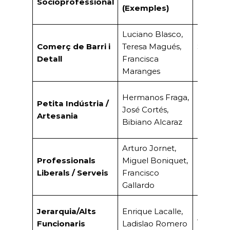
Socioprofessional
(Exemples
)
Luciano Blasco,
Comerç de Barri i
Teresa Magués,
Sabateri
Detall
Francisca
Botiga.
Maranges
Hermanos Fraga,
Petita Indústria /
Rajolers,
José Cortés,
Artesania
Ballestes
Bibiano Alcaraz
Arturo Jornet,
Professionals
Miguel Boniquet,
Farmàci
Liberals / Serveis
Francisco
Notaria, 
Gallardo
Presiden
Jerarquia/Alts
Enrique Lacalle,
Automòb
Funcionaris
Ladislao Romero
Adreça s