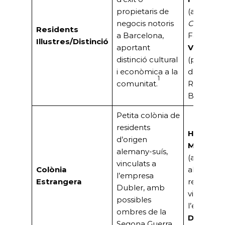
propietaris de
(autor de
negocis notoris
Coyote»
),
Residents
a Barcelona,
Família
Il·lustres/Distinció
aportant
Valdés
distinció cultural
(propietar
i econòmica a la
de Loteri
1
comunitat.
Ramblas 
Barcelon
Petita colònia de
residents
Hanno L
d’origen
Montans
alemany-suís,
(alemany)
vinculats a
Colònia
altres
l’empresa
Estrangera
residents
Dubler, amb
vinculats 
possibles
l’empresa
ombres de la
Dubler
.
Segona Guerra