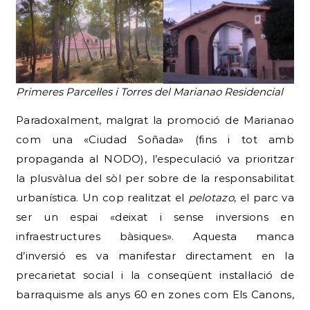
Primeres Parcel·les i Torres del Marianao Residencial
Paradoxalment, malgrat la promoció de Marianao
com una «Ciudad Soñada» (fins i tot amb
propaganda al NODO), l’especulació va prioritzar
la plusvàlua del sòl per sobre de la responsabilitat
urbanística. Un cop realitzat el
pelotazo
, el parc va
ser un espai «deixat i sense inversions en
infraestructures bàsiques».
Aquesta manca
d’inversió es va manifestar directament en la
precarietat social i la conseqüent instal·lació de
barraquisme als anys 60 en zones com Els Canons,