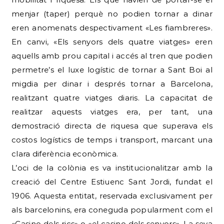
menjar (taper) perquè no podien tornar a dinar
eren anomenats despectivament «Les fiambreres».
En canvi, «Els senyors dels quatre viatges» eren
aquells amb prou capital i accés al tren que podien
permetre’s el luxe logístic de tornar a Sant Boi al
migdia per dinar i després tornar a Barcelona,
realitzant quatre viatges diaris. La capacitat de
realitzar aquests viatges era, per tant, una
demostració directa de riquesa que superava els
costos logístics de temps i transport, marcant una
clara diferència econòmica.
L’oci de la colònia es va institucionalitzar amb la
creació del Centre Estiuenc Sant Jordi, fundat el
1906. Aquesta entitat, reservada exclusivament per
als barcelonins, era coneguda popularment com el
«Casino dels rics» o «el casino dels senyors». La seva