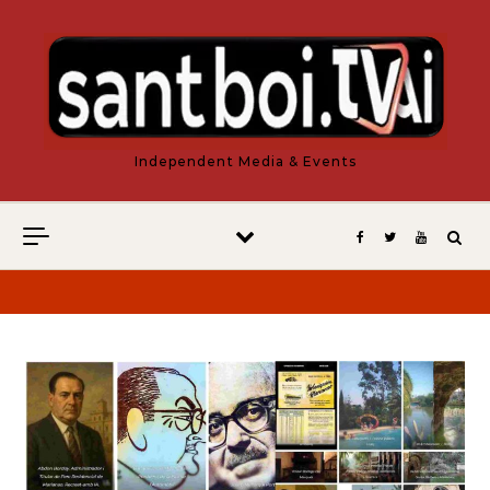
Vés al contingut
Independent Media & Events