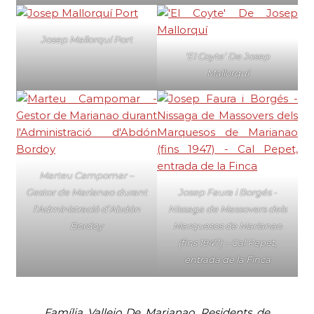
Josep Mallorquí Port
‘El Coyte’ De Josep
Mallorquí
Marteu Campomar –
Gestor de Marianao durant
Josep Faura i Borgés -
l’Administració d’Abdón
Nissaga de Massovers dels
Bordoy
Marquesos de Marianao
(fins 1947) – Cal Pepet,
entrada de la Finca
Família Vallejo De Marianao. Residents de