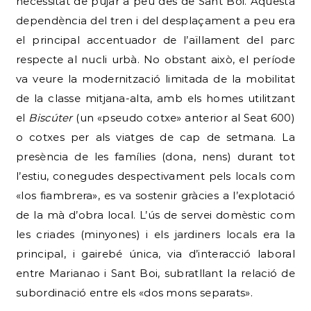
necessitat de pujar a peu des de Sant Boi. Aquesta
dependència del tren i del desplaçament a peu era
el principal accentuador de l’aïllament del parc
respecte al nucli urbà. No obstant això, el període
va veure la modernització limitada de la mobilitat
de la classe mitjana-alta, amb els homes utilitzant
el
Biscúter
(un «pseudo cotxe» anterior al Seat 600)
o cotxes per als viatges de cap de setmana. La
presència de les famílies (dona, nens) durant tot
l’estiu, conegudes despectivament pels locals com
«los fiambrera», es va sostenir gràcies a l’explotació
de la mà d’obra local. L’ús de servei domèstic com
les criades (minyones) i els jardiners locals era la
principal, i gairebé única, via d’interacció laboral
entre Marianao i Sant Boi, subratllant la relació de
subordinació entre els «dos mons separats».