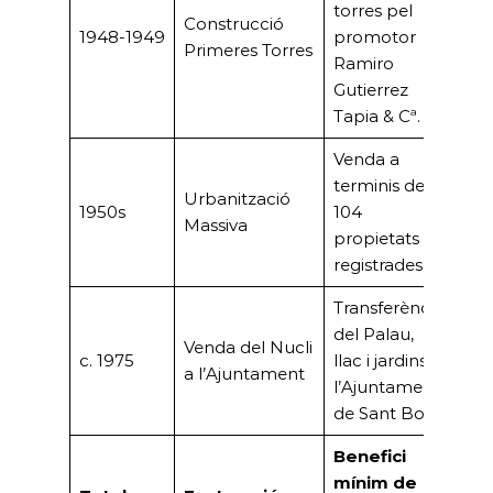
torres pel
Construcció
(pe
1948-1949
promotor
Primeres Torres
pro
Ramiro
doc
Gutierrez
Tapia & Cª.
Venda a
20,5
terminis de
Mil
Urbanització
1950s
104
(Est
Massiva
propietats
parc
registrades.
tota
Transferència
del Palau,
24.
Venda del Nucli
c. 1975
llac i jardins a
Pte
a l’Ajuntament
l’Ajuntament
fina
de Sant Boi.
Benefici
mínim de