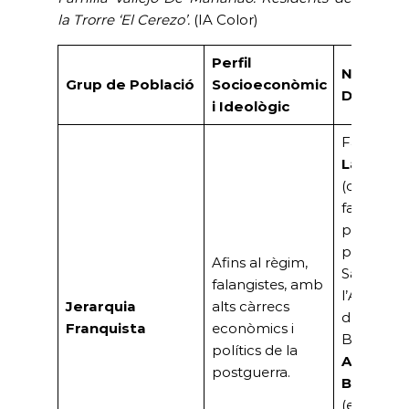
la Trorre ‘El Cerezo’.
(IA Color)
Perfil
Noms
Grup de Població
Socioeconòmic
Destaca
i Ideològic
Família
Lacalle
(conegut
falangista 
primer
president
Afins al règim,
Saló de
falangistes, amb
l’Automòb
Jerarquia
alts càrrecs
de
Franquista
econòmics i
Barcelona
polítics de la
Abdón
postguerra.
Bordoy
(empresar