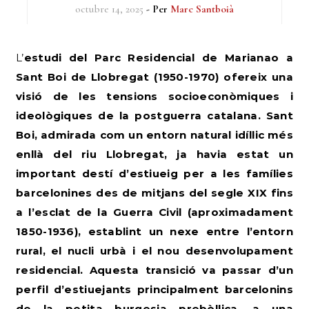
octubre 14, 2025
- Per
Marc Santboià
L’estudi del Parc Residencial de Marianao a
Sant Boi de Llobregat (1950-1970) ofereix una
visió de les tensions socioeconòmiques i
ideològiques de la postguerra catalana. Sant
Boi, admirada com un entorn natural idíl·lic més
enllà del riu Llobregat, ja havia estat un
important destí d’estiueig per a les famílies
barcelonines des de mitjans del segle XIX fins
a l’esclat de la Guerra Civil (aproximadament
1850-1936), establint un nexe entre l’entorn
rural, el nucli urbà i el nou desenvolupament
residencial. Aquesta transició va passar d’un
perfil d’estiuejants principalment barcelonins
de la petita burgesia prebèl·lica, a una