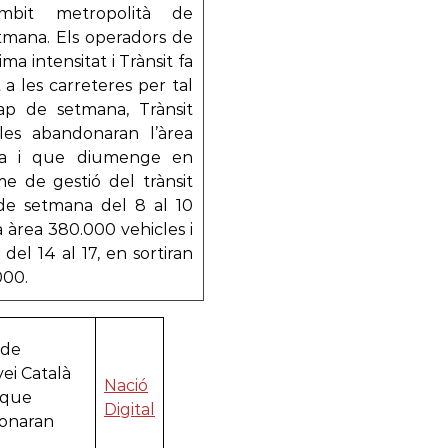
àmbit metropolità de
tmana. Els operadors de
ma intensitat i Trànsit fa
 a les carreteres per tal
cap de setmana, Trànsit
les abandonaran l’àrea
na i que diumenge en
me de gestió del trànsit
e setmana del 8 al 10
a àrea 380.000 vehicles i
del 14 al 17, en sortiran
000.
 de
vei Català
Nació
 que
Digital
donaran