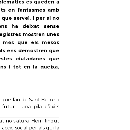
mblemàtics es queden a
rtits en fantasmes amb
que servei. I per si no
ens ha deixat sense
registres mostren unes
ost més que els mesos
ocials ens demostren que
testes ciutadanes que
ns i tot en la queixa,
s que fan de Sant Boi una
utur i una pila d’èxits
at no s’atura. Hem tingut
acció social per als qui la