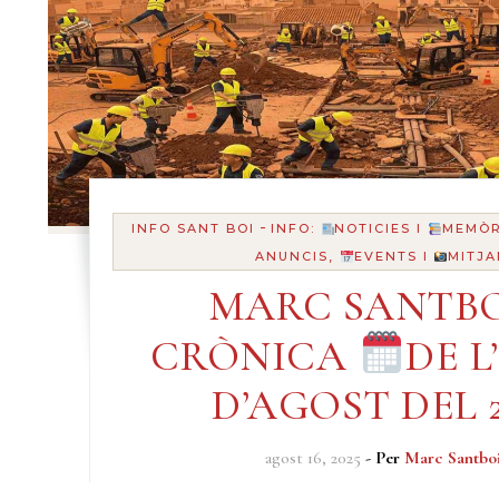
-
INFO SANT BOI
INFO:
NOTICIES I
MEMÒR
ANUNCIS,
EVENTS I
MITJA
MARC SANTBO
CRÒNICA
DE L’
D’AGOST DEL 2
agost 16, 2025
- Per
Marc Santbo