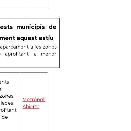
uests municipis de
ament aquest estiu
’aparcament a les zones
 aprofitant la menor
ents
ar
 zones
Metrópoli
lades
Abierta
rofitant
a de