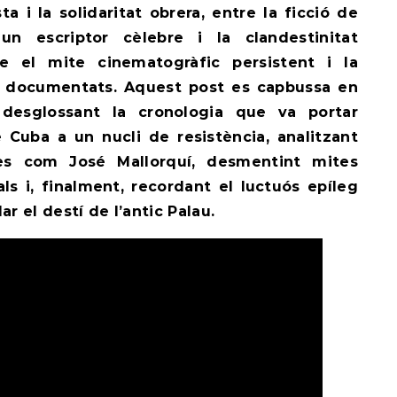
sta i la solidaritat obrera, entre la ficció de
n escriptor cèlebre i la clandestinitat
tre el mite cinematogràfic persistent i la
es documentats. Aquest post es capbussa en
 desglossant la cronologia que va portar
 Cuba a un nucli de resistència, analitzant
es com José Mallorquí, desmentint mites
ls i, finalment, recordant el luctuós epíleg
r el destí de l’antic Palau.