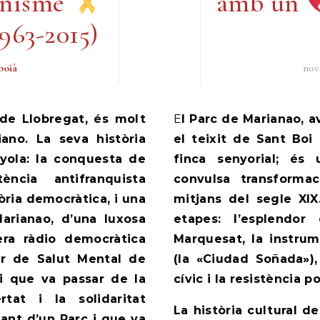
lanisme
amb un
963-2015)
boià
nov
El Parc de Marianao, avui una urbanització plenament integrada en
ano. La seva història
el teixit de Sant Bo
yola: la conquesta de
finca senyorial; és
tència antifranquista
convulsa transforma
ria democràtica, i una
mitjans del segle XIX
arianao, d’una luxosa
etapes: l’esplendor c
era ràdio democràtica
Marquesat, la instrum
er de Salut Mental de
(la «Ciudad Soñada»),
ri que va passar de la
cívic i la resistència p
tat i la solidaritat
La història cultural d
tant d’un Parc i que va