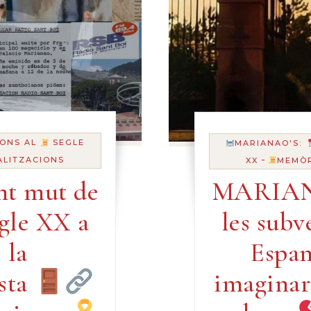
ONS AL
SEGLE
MARIANAO'S:
-
ALITZACIONS
XX
MEMÒR
nt mut de
MARIAN
egle XX a
les subv
 la
Espan
ista
imaginar