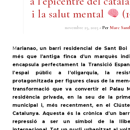
a l’epicentre del cata
i la salut mental
(1
novembre 25, 2025
- Per
Marc Sant
Marianao, un barri residencial de Sant Boi de Llobregat, és molt
més que l’antiga finca d’un marquès indi
encapsula perfectament la Transició Espan
l’espai públic a l’oligarquia, la resis
protagonitzada per figures claus de la memò
transformació que va convertir el Palau M
residència privada, en la seu de la prim
municipal i, més recentment, en el Clúst
Catalunya. Aquesta és la crònica d’un bar
repressió a ser un símbol de la lliber
internacional.
Tot un nucli urbanitzat al vol