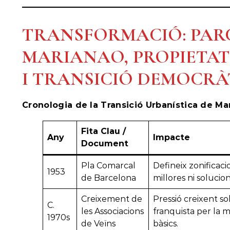
TRANSFORMACIÓ: PARC
MARIANAO, PROPIETAT
I TRANSICIÓ DEMOCRÀ
Cronologia de la Transició Urbanística de Ma
Fita Clau /
Any
Impacte
Document
Pla Comarcal
Defineix zonificaci
1953
de Barcelona
millores ni solucio
Creixement de
Pressió creixent s
C.
les Associacions
franquista per la 
1970s
de Veïns
bàsics.