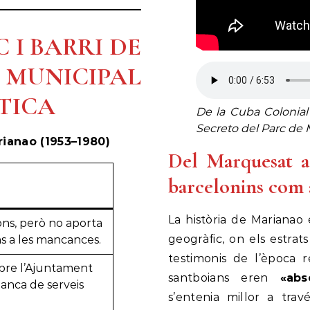
 I BARRI DE
 MUNICIPAL
TICA
De la Cuba Colonial
Secreto del Parc de 
rianao (1953–1980)
Del Marquesat a 
barcelonins com 
La història de Marianao é
ons, però no aporta
geogràfic, on els estrats
ns a les mancances.
testimonis de l’època r
obre l’Ajuntament
santboians eren
«abs
manca de serveis
s’entenia millor a tr