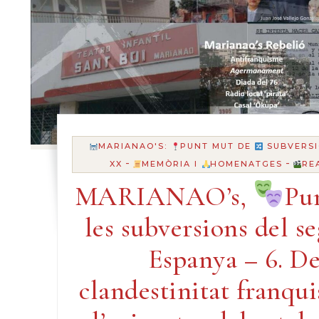
MARIANAO'S:
PUNT MUT DE
SUBVERSI
-
-
XX
MEMÒRIA I
HOMENATGES
RE
MARIANAO’s,
Pu
les subversions del s
Espanya – 6. De
clandestinitat franqu