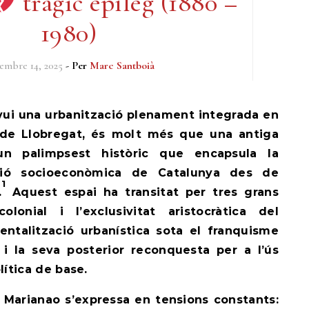
tràgic epíleg (1880 –
1980)
embre 14, 2025
- Per
Marc Santboià
i de Llobregat, és molt més que una antiga
 un palimpsest històric que encapsula la
ció socioeconòmica de Catalunya des de
1
.
Aquest espai ha transitat per tres grans
olonial i l’exclusivitat aristocràtica del
entalització urbanística sota el franquisme
 i la seva posterior reconquesta per a l’ús
olítica de base.
e Marianao s’expressa en tensions constants: