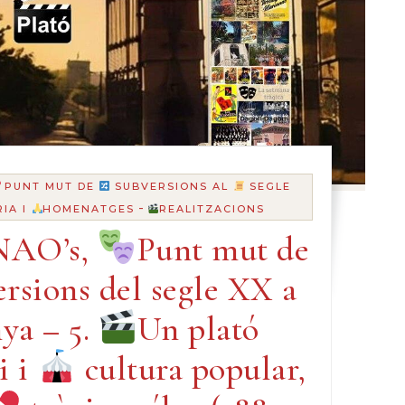
PUNT MUT DE
SUBVERSIONS AL
SEGLE
-
IA I
HOMENATGES
REALITZACIONS
AO’s,
Punt mut de
ersions del segle XX a
ya – 5.
Un plató
i i
cultura popular,