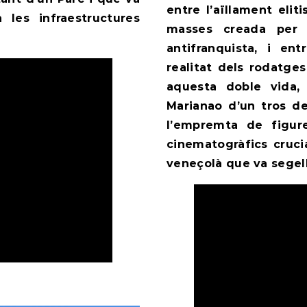
entre l’aïllament eliti
les infraestructures
masses creada per u
antifranquista, i en
realitat dels rodatg
aquesta doble vida,
Marianao d’un tros de
l’empremta de figur
cinematogràfics crucia
veneçolà que va segella