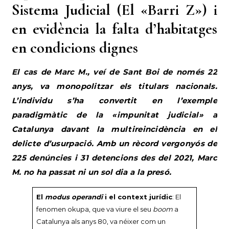
Sistema Judicial (El «Barri Z») i
en evidència la falta d’habitatges
en condicions dignes
El cas de Marc M., veí de Sant Boi de només 22
anys, va monopolitzar els titulars nacionals.
L’individu s’ha convertit en l’exemple
paradigmàtic de la «impunitat judicial» a
Catalunya davant la multireincidència en el
delicte d’usurpació. Amb un rècord vergonyós de
225 denúncies i 31 detencions des del 2021, Marc
M. no ha passat ni un sol dia a la presó.
El
modus operandi
i el context jurídic
: El
fenomen okupa, que va viure el seu
boom
a
Catalunya als anys 80, va néixer com un