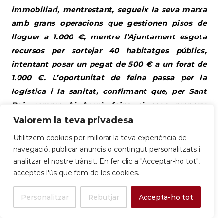
immobiliari, mentrestant, segueix la seva marxa
amb grans operacions que gestionen pisos de
lloguer a 1.000 €, mentre l’Ajuntament esgota
recursos per sortejar 40 habitatges públics,
intentant posar un pegat de 500 € a un forat de
1.000 €. L’oportunitat de feina passa per la
logística i la sanitat, confirmant que, per Sant
Boi, sempre hi haurà feina si saps preparar
comandes o cuidar de l’àvia.
Valorem la teva privadesa
Informe Tècnic: El Comerç i
Utilitzem cookies per millorar la teva experiència de
navegació, publicar anuncis o contingut personalitzats i
l’Ocupació de la Quinzena
analitzar el nostre trànsit. En fer clic a "Acceptar-ho tot",
acceptes l'ús que fem de les cookies.
L’activitat econòmica a Sant Boi de Llobregat
durant la segona meitat de novembre de 2025
Personalitzar
Rebutjar
Accepta-ho tot
reflecteix una combinació d’estacionalitat