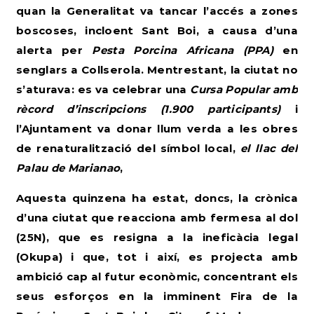
quan la Generalitat va tancar l’accés a zones
boscoses, incloent Sant Boi, a causa d’una
alerta per
Pesta Porcina Africana (PPA)
en
senglars a Collserola. Mentrestant, la ciutat no
s’aturava: es va celebrar una
Cursa Popular amb
rècord d’inscripcions (1.900 participants)
i
l’Ajuntament va donar llum verda a les obres
de renaturalització del símbol local,
el llac del
Palau de Marianao
,
Aquesta quinzena ha estat, doncs, la crònica
d’una ciutat que reacciona amb fermesa al dol
(25N), que es resigna a la ineficàcia legal
(Okupa) i que, tot i així, es projecta amb
ambició cap al futur econòmic, concentrant els
seus esforços en la imminent Fira de la