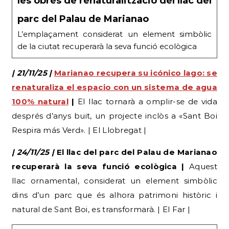
les obres de renaturalització del llac del
parc del Palau de Marianao
L’emplaçament considerat un element simbòlic
de la ciutat recuperarà la seva funció ecològica
| 21/11/25 |
Marianao recupera su icónico lago: se
renaturaliza el espacio con un sistema de agua
100% natural
|
El llac tornarà a omplir-se de vida
després d’anys buit, un projecte inclòs a «Sant Boi
Respira más Verd». | El Llobregat |
| 24/11/25 |
El llac del parc del Palau de Marianao
recuperarà la seva funció ecològica |
Aquest
llac ornamental, considerat un element simbòlic
dins d’un parc que és alhora patrimoni històric i
natural de Sant Boi, es transformarà. | El Far |