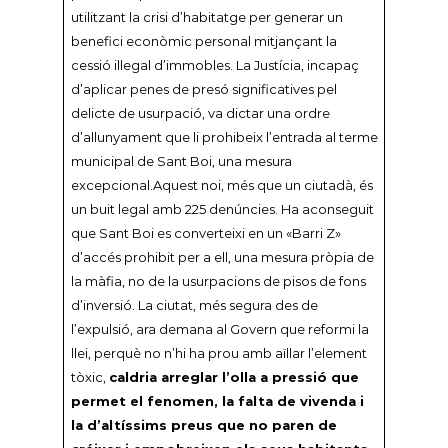
utilitzant la crisi d’habitatge per generar un
benefici econòmic personal mitjançant la
cessió il·legal d’immobles. La Justícia, incapaç
d’aplicar penes de presó significatives pel
delicte de usurpació, va dictar una ordre
d’allunyament que li prohibeix l’entrada al terme
municipal de Sant Boi, una mesura
excepcional.Aquest noi, més que un ciutadà, és
un buit legal amb 225 denúncies. Ha aconseguit
que Sant Boi es converteixi en un «Barri Z»
d’accés prohibit per a ell, una mesura pròpia de
la màfia, no de la usurpacions de pisos de fons
d’inversió. La ciutat, més segura des de
l’expulsió, ara demana al Govern que reformi la
llei, perquè no n’hi ha prou amb aïllar l’element
tòxic,
caldria arreglar l’olla a pressió que
permet el fenomen, la falta de vivenda i
la d’altíssims preus que no paren de