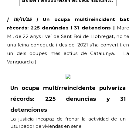
créixer i empobreixen els seus habitants.
| 19/11/25 |
Un ocupa multireincident bat
rècords: 225 denúncies i 31 detencions |
Marc
M., de 22 anys i veí de Sant Boi de Llobregat, no té
una feina coneguda i des del 2021 s’ha convertit en
un dels ocupes més actius de Catalunya. | La
Vanguardia |
Un ocupa multirreincidente pulveriza
récords: 225 denuncias y 31
detenciones
La justicia incapaz de frenar la actividad de un
usurpador de viviendas en serie