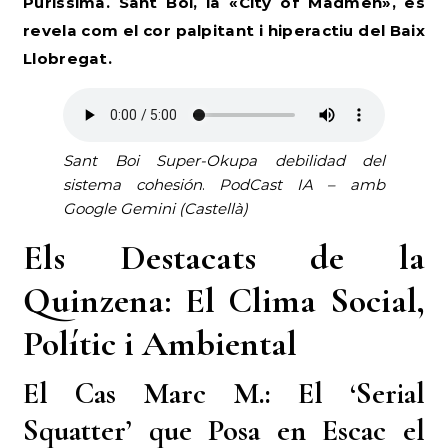
Puríssima. Sant Boi, la «City of Madmen», es
revela com el cor palpitant i hiperactiu del Baix
Llobregat.
Sant Boi Super-Okupa debilidad del
sistema cohesión
.
PodCast IA – amb
Google Gemini (Castellà)
Els Destacats de la
Quinzena: El Clima Social,
Polític i Ambiental
El Cas Marc M.: El ‘Serial
Squatter’ que Posa en Escac el