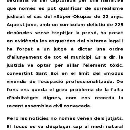
setmana va ser capturada per una narrativa
que només es pot qualificar de surrealisme
judicial: el cas del «Súper-Okupa» de 22 anys.
Aquest jove, amb un currículum delictiu de 225
denúncies sense trepitjar la presó, ha posat
en evidència les esquerdes del sistema legal i
ha forçat a un jutge a dictar una ordre
d’allunyament de tot el municipi. És a dir, la
justícia va optar per aïllar l’element tòxic,
convertint Sant Boi en el límit del «modus
vivendi» de l’ocupació professionalitzada.
De
fons ens queda el greu problema de la falta
d’habitatges dignes, com ens recorda la
recent assemblea civil convacada.
Però les notícies no només venen dels jutjats.
El focus es va desplaçar cap al medi natural