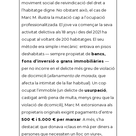
moviment social de reivindicació del dret a
l’habitatge digne. No obstant això, el cas de
Marc M. il·lustra la mutació cap a l’ocupació
professionalitzada. El jove va començar la seva
activitat delictiva als 18 anys i des del 2021 ha
ocupat al voltant de 200 habitatges. El seu
mètode era simple i mecànic: entrava en pisos
deshabitats — sempre propietat de
bancs,
fons d’inversió o grans immobiliàries
—
per no incorre en el delicte més greu de violació
de docimicili (
allanamento de morada
, que
afecta la intimitat de la llar habitual). Un cop
ocupat l’immoble (un delicte de
usurpació
,
castigat amb pena de multa, menys greu que la
violació de dcomicili), Marc M. extorsionava als
propietaris originals exigint pagaments d’entre
500 € i 5.000 € per marxar
. A més, s’ha
destacat que donava «claus en mà per diners a
persones que necessiten un lloc on viure»,