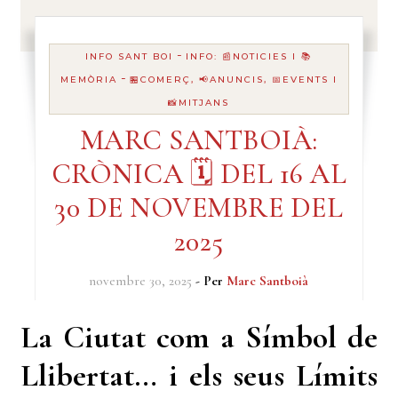
-
INFO SANT BOI
INFO: 📰NOTICIES I 📚
-
MEMÒRIA
🏪COMERÇ, 📢ANUNCIS, 📅EVENTS I
📸MITJANS
MARC SANTBOIÀ:
CRÒNICA 🗓️ DEL 16 AL
30 DE NOVEMBRE DEL
2025
novembre 30, 2025
- Per
Marc Santboià
La Ciutat com a Símbol de
Llibertat… i els seus Límits