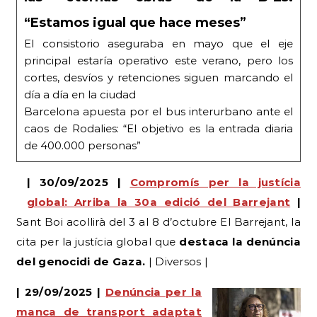
principal estaría operativo este verano, pero los
cortes, desvíos y retenciones siguen marcando el
día a día en la ciudad
Barcelona apuesta por el bus interurbano ante el
caos de Rodalies: “El objetivo es la entrada diaria
de 400.000 personas”
| 30/09/2025 |
Compromís per la justícia
global: Arriba la 30a edició del Barrejant
|
Sant Boi acollirà del 3 al 8 d’octubre El Barrejant, la
cita per la justícia global que
destaca la denúncia
del genocidi de Gaza.
| Diversos |
| 29/09/2025 |
Denúncia per la
manca de transport adaptat
des de l’Hospital Sant Joan de
Déu
|
Greu deficiència en el servei