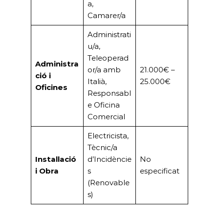
u/a,
Teleoperad
Administra
or/a amb
21.000€ –
ció i
Italià,
25.000€
Oficines
Responsabl
e Oficina
Comercial
Electricista,
Tècnic/a
Instal·lació
d’Incidèncie
No
i Obra
s
especificat
(Renovable
s)
Notícies Econòmiques i de
Desenvolupament