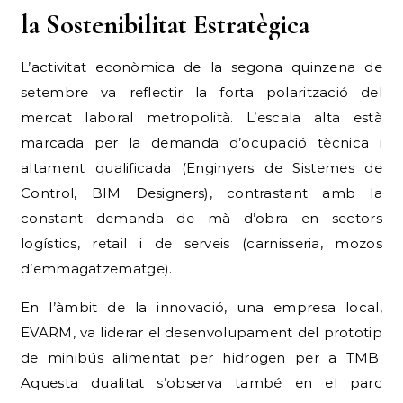
L’activitat econòmica de la segona quinzena de
setembre va reflectir la forta polarització del
mercat laboral metropolità. L’escala alta està
marcada per la demanda d’ocupació tècnica i
altament qualificada (Enginyers de Sistemes de
Control, BIM Designers), contrastant amb la
constant demanda de mà d’obra en sectors
logístics, retail i de serveis (carnisseria, mozos
d’emmagatzematge).
En l’àmbit de la innovació, una empresa local,
EVARM, va liderar el desenvolupament del prototip
de minibús alimentat per hidrogen per a TMB.
Aquesta dualitat s’observa també en el parc
d’habitatges, amb iniciatives per a l’habitatge social
(finançament de l’ICF a Visoren) que coexisteixen
amb ofertes immobiliàries de luxe i anuncis de