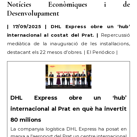
| 17/09/2025 | DHL Express obre un ‘hub’
internacional al costat del Prat. |
Repercussió
mediàtica de la inauguració de les instal·lacions,
destacant els 22 mesos d’obres. | El Periódico |
DHL Express obre un ‘hub’
internacional al Prat en què ha invertit
80 milions
La companyia logística DHL Express ha posat en
marxa a l’aeroport del Prat un centre internacional
d’operacions (hub) amb capacitat per classificar
més de 20.000 paquets per hora, en què ha
invertit uns 80 milions d’euros. El nou hub reforça