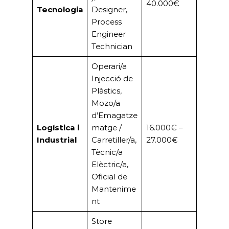
Technician
Operari/a
Injecció de
Plàstics,
Mozo/a
d’Emagatze
Logística i
matge /
16.000€ –
Industrial
Carretiller/a,
27.000€
Tècnic/a
Elèctric/a,
Oficial de
Mantenime
nt
Store
Manager
(Kiabi),
Venedor/a