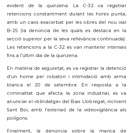
amb un caos exacerbat per les obres del nou vial
B-25 (la denúncia de les quals es destaca en la
secció superior per la seva rellevància continuada).
Les retencions a la C-32 es van mantenir intenses
fins a l’últim dia de la quinzena.
En matèria de seguretat, es va registrar la detenció
d’un home per robatori i intimidació amb arma
blanca el 20 de setembre. En resposta a la
criminalitat que afecta la zona industrial, es va
anunciar el «blindatge» del Baix Llobregat, incloent
Sant Boi, amb l’extensió de la videovigilància als
polígons.
Finalment, la denúncia sobre la manca de
transport escolar adaptat per a una jove ingressada
al Parc Sanitari Sant Joan de Déu (també recollida