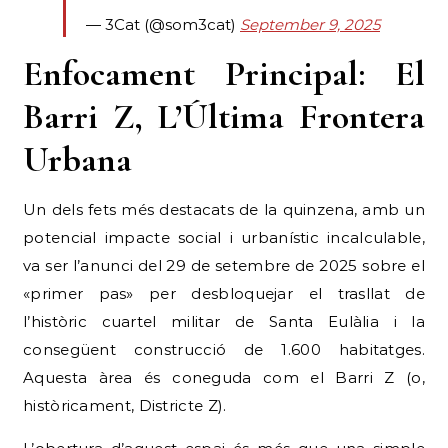
Enfocament Principal: El
Barri Z, L’Última Frontera
Urbana
Un dels fets més destacats de la quinzena, amb un
potencial impacte social i urbanístic incalculable,
va ser l’anunci del 29 de setembre de 2025 sobre el
«primer pas» per desbloquejar el trasllat de
l’històric cuartel militar de Santa Eulàlia i la
consegüent construcció de 1.600 habitatges.
Aquesta àrea és coneguda com el Barri Z (o,
històricament, Districte Z).
L’obertura d’aquest espai és més que una simple
operació immobiliària; és la resolució potencial
d’una reivindicació ciutadana que s’arrossega des