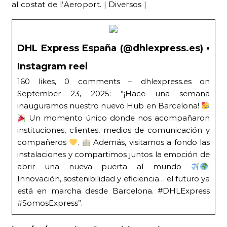
DHL Express España (@dhlexpress.es) •
Instagram reel
160 likes, 0 comments – dhlexpress.es on
September 23, 2025: ”¡Hace una semana
inauguramos nuestro nuevo Hub en Barcelona!
Un momento único donde nos acompañaron
instituciones, clientes, medios de comunicación y
compañeros
.
Además, visitamos a fondo las
instalaciones y compartimos juntos la emoción de
abrir una nueva puerta al mundo
.
Innovación, sostenibilidad y eficiencia… el futuro ya
está en marcha desde Barcelona. #DHLExpress
#SomosExpress”.
| 27/09/2025 | Veïns critiquen les «eternas
obras» de la B-25 |
Denúncia pel no compliment
de terminis en els treballs del nou vial, generant