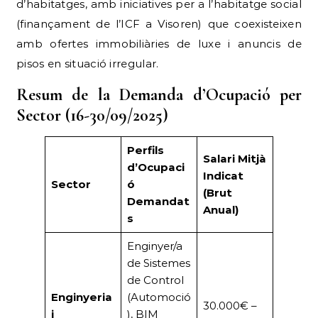
pisos en situació irregular.
Resum de la Demanda d’Ocupació per
Sector (16-30/09/2025)
Perfils
Salari Mitjà
d’Ocupaci
Indicat
Sector
ó
(Brut
Demandat
Anual)
s
Enginyer/a
de Sistemes
de Control
Enginyeria
(Automoció
30.000€ –
i
), BIM
40.000€
Tecnologia
Designer,
Process
Engineer