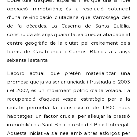
de fa dècades. La Caserna de Santa Eulàlia,
construïda als anys quaranta, va quedar atrapada al
centre geogràfic de la ciutat pel creixement dels
barris de Casablanca i Camps Blancs als anys
seixanta i setanta.
L’acord actual, que pretén materialitzar una
promesa que ja va ser anunciada i frustrada el 2003
i el 2007, és un moviment polític d’alta volada. La
recuperació d’aquest «espai estratègic per a la
ciutat» permetrà la construcció de 1.600 nous
habitatges, un factor crucial per alleujar la pressió
immobiliària a Sant Boi i la resta del Baix Llobregat.
Aquesta iniciativa s’alinea amb altres esforços per
augmentar el parc d’habitatge social, com el
finançament de 15 milions d’euros de l’ICF a
Visoren. El desenvolupament del Barri Z és, per