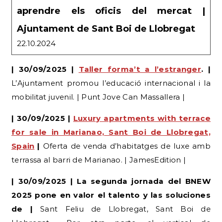
22.10.2024
| 30/09/2025 |
Taller forma’t a l’estranger
. |
L’Ajuntament promou l’educació internacional i la
mobilitat juvenil. | Punt Jove Can Massallera |
| 30/09/2025 |
Luxury apartments with terrace
for sale in Marianao, Sant Boi de Llobregat,
Spain
|
Oferta de venda d’habitatges de luxe amb
terrassa al barri de Marianao. | JamesEdition |
| 30/09/2025 | La segunda jornada del BNEW
2025 pone en valor el talento y las soluciones
de |
Sant Feliu de Llobregat, Sant Boi de
Llobregat…. Por otra parte, el vertical de
Sostenibilidad. |
El Mercantil
|