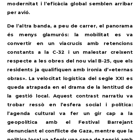
modernitat i l’eficàcia global semblen arribar
per avió.
De l’altra banda, a peu de carrer, el panorama
és menys glamurós: la mobilitat es va
convertir en un viacrucis amb retencions
constants a la C-32
i un malestar creixent
respecte a les obres del nou vial B-25, que els
residents ja qualifiquen amb ironia d’»eternas
obras». La velocitat logística del segle XXI es
queda atrapada en el drama de la lentitud de
la gestió local. Aquest contrast narratiu va
trobar ressò en l’esfera social i política:
l’agenda cultural va fer un gir cap a la
geopolítica amb el Festival Barrejant
denunciant el conflicte de Gaza, mentre que la
política local va afegir una capa de tensió amb