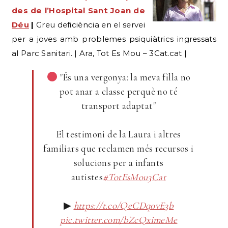
per a joves amb problemes psiquiàtrics ingressats
al Parc Sanitari. | Ara, Tot Es Mou – 3Cat.cat |
"És una vergonya: la meva filla no
pot anar a classe perquè no té
transport adaptat"
El testimoni de la Laura i altres
familiars que reclamen més recursos i
solucions per a infants
autistes
#TotEsMou3Cat
▶
https://t.co/QeCDq0vE3b
pic.twitter.com/bZcQximeMe
— 3Cat (@som3cat)
September 9, 2025