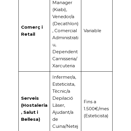
(Decathlon)
Comerç i
, Comercial
Variable
Retail
Administrati
u,
Dependent
Carnisseria/
Xarcuteria
Infermer/a,
Esteticista,
Tècnic/a
Serveis
Depilació
Fins a
(Hostaleria
Làser,
1.500€/mes
, Salut i
Ajudant/a
(Esteticista)
Bellesa)
de
Cuina/Netej
a,
Camarer/a
Administrati