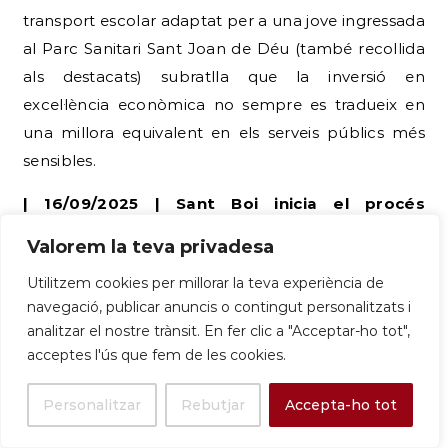
als destacats) subratlla que la inversió en
excel·lència econòmica no sempre es tradueix en
una millora equivalent en els serveis públics més
sensibles.
| 16/09/2025 | Sant Boi inicia el procés
participatiu per al seu IV Pla d’Igualtat de
Gènere. |
L’Ajuntament posa en marxa el procés
per definir les accions futures en igualtat de gènere.
| El Llobregat |
Valorem la teva privadesa
Utilitzem cookies per millorar la teva experiència de
navegació, publicar anuncis o contingut personalitzats i
analitzar el nostre trànsit. En fer clic a "Acceptar-ho tot",
acceptes l'ús que fem de les cookies.
Personalitzar
Rebutjar
Accepta-ho tot
Sant Boi inicia el proceso participativo