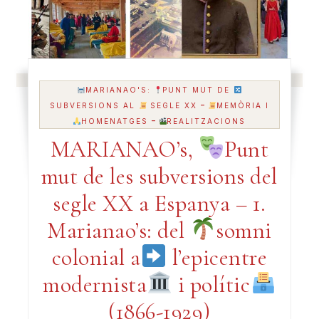
MARIANAO'S:
PUNT MUT DE
-
SUBVERSIONS AL
SEGLE XX
MEMÒRIA I
-
HOMENATGES
REALITZACIONS
MARIANAO’s,
Punt
mut de les subversions del
segle XX a Espanya – 1.
Marianao’s: del
somni
colonial a
l’epicentre
modernista
i polític
(1866-1929)