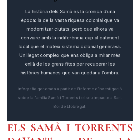
La història dels Samà és la crònica d’una
època: la de la vasta riquesa colonial que va
modernitzar ciutats, però que alhora va
conviure amb la indiferència cap al patiment
local que el mateix sistema colonial generava.
Un llegat complex que ens obliga a mirar més
enllà de les grans fites per recuperar les
històries humanes que van quedar a l’ombra.
Infografia generada a partir de l’informe d’investigació
sobre la família Samà i Torrents i el seu impacte a Sant
Boi de Llobregat.
ELS SAMÀ I TORRENTS