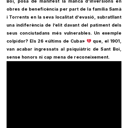
Boi, posa de manifest la manca d’inversions en
obres de beneficència per part de la família Samà
i Torrents en la seva localitat d’evasió, subratllant
una indiferència de l’elit davant del patiment dels
seus conciutadans més vulnerables. Un exemple
colpidor? Els 26 «últims de Cuba»
que, el 1901,
van acabar ingressats al psiquiàtric de Sant Boi,
sense honors ni cap mena de reconeixement.