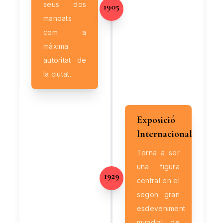
seus dos
1905
mandats
com a
màxima
autoritat de
la ciutat.
Exposició
Internacional
Torna a ser
una figura
1929
central en el
segon gran
esdeveniment
mundial de