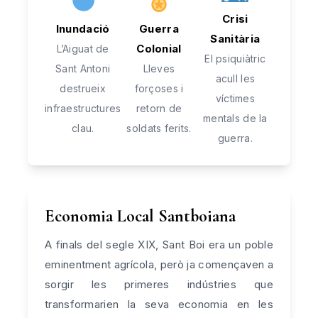
Crisi
Inundació
Guerra
Sanitària
Colonial
L’Aiguat de
El psiquiàtric
Sant Antoni
Lleves
acull les
destrueix
forçoses i
víctimes
infraestructures
retorn de
mentals de la
clau.
soldats ferits.
guerra.
Economia Local Santboiana
A finals del segle XIX, Sant Boi era un poble
eminentment agrícola, però ja començaven a
sorgir les primeres indústries que
transformarien la seva economia en les