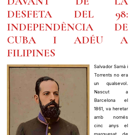
DAVANT DE LA
DESFETA DEL 98:
INDEPENDÈNCIA DE
CUBA I ADÉU A
FILIPINES
Salvador Samà i
Torrents no era
un qualsevol.
Nascut a
Barcelona el
1861, va heretar
amb només
cinc anys el
marquesat de