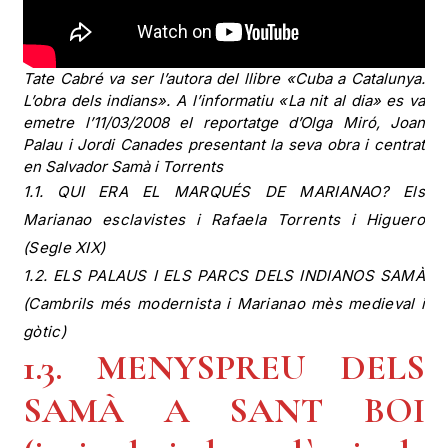
Tate Cabré va ser l’autora del llibre «Cuba a Catalunya.
L’obra dels indians». A l’informatiu «La nit al dia» es va
emetre l’11/03/2008 el reportatge d’Olga Miró, Joan
Palau i Jordi Canades presentant la seva obra i centrat
en Salvador Samà i Torrents
1.1. QUI ERA EL MARQUÉS DE MARIANAO? Els
Marianao esclavistes i Rafaela Torrents i Higuero
(Segle XIX)
1.2. ELS PALAUS I ELS PARCS DELS INDIANOS SAMÀ
(Cambrils més modernista i Marianao mès medieval i
gòtic)
1.3. MENYSPREU DELS
SAMÀ A SANT BOI