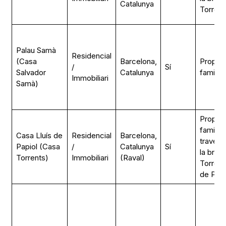
Catalunya
Torrent
Palau Samà
Residencial
(Casa
Barcelona,
Propiet
/
Sí
Salvador
Catalunya
familiar
Immobiliari
Samà)
Propiet
familiar
Casa Lluís de
Residencial
Barcelona,
través 
Papiol (Casa
/
Catalunya
Sí
la bran
Torrents)
Immobiliari
(Raval)
Torrents
de Papi