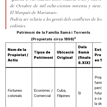
de Octubre de mil ocho-cientos noventa y siete.
El Marqués de Marianao».
Podria ser relatiu a les gestió dels conflictes de les
colònies.
Patrimoni de la Família Samà i Torrents
2
(Propietats circa 1898)
Dels
Nom de la
Estat 
T
ipus de
Ubicació
Samà
Propietat /
Propie
Patrimoni
Original
(finals
Actiu
en 18
S.XIX)
Propiet
familiar,
però a
Fortunes
Econòmic /
Cuba,
Sí
futur in
colonials
Comercial
Filipines
a causa
la desf