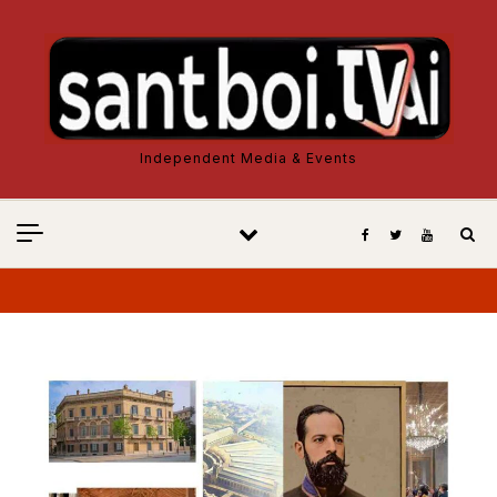
Vés al contingut
Independent Media & Events