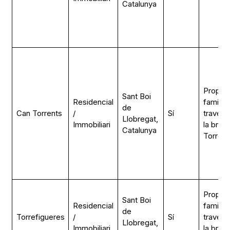
Catalunya
Propiet
Sant Boi
Residencial
familiar
de
Can Torrents
/
Sí
través 
Llobregat,
Immobiliari
la bran
Catalunya
Torrent
Propiet
Sant Boi
Residencial
familiar
de
Torrefigueres
/
Sí
través 
Llobregat,
Immobiliari
la bran