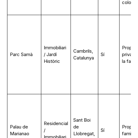
colonial
Immobiliari
Propiet
Cambrils,
Parc Samà
/ Jardí
Sí
privada
Catalunya
Històric
la famíl
Sant Boi
Residencial
Palau de
de
Propiet
/
Sí
Marianao
Llobregat,
familiar
Immobiliari