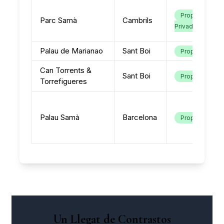
Propietat
Parc Samà
Cambrils
Privada
Palau de Marianao
Sant Boi
Propietat
Can Torrents &
Sant Boi
Propietat
Torrefigueres
Palau Samà
Barcelona
Propietat
Un Llegat de Contrastos