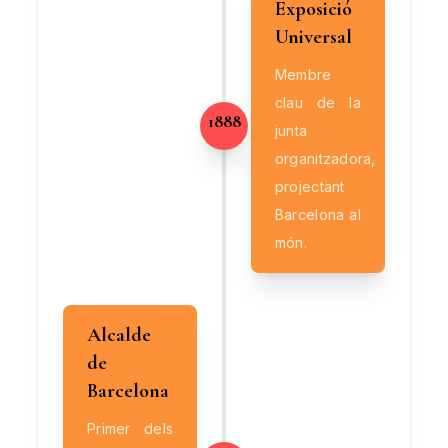
Exposició
Universal
Membre
clau de la
1888
junta
organitzadora,
projectant
Barcelona al
món.
Alcalde
de
Barcelona
Primer dels