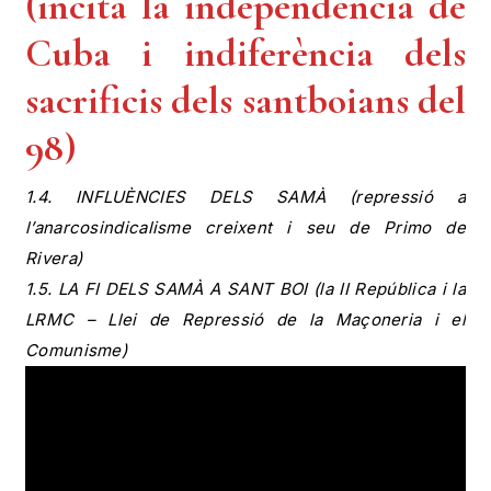
(incita la independència de
Cuba i indiferència dels
sacrificis dels santboians del
98)
1.4. INFLUÈNCIES DELS SAMÀ (repressió a
l’anarcosindicalisme creixent i seu de Primo de
Rivera)
1.5. LA FI DELS SAMÀ A SANT BOI (la II República i la
LRMC – Llei de Repressió de la Maçoneria i el
Comunisme)