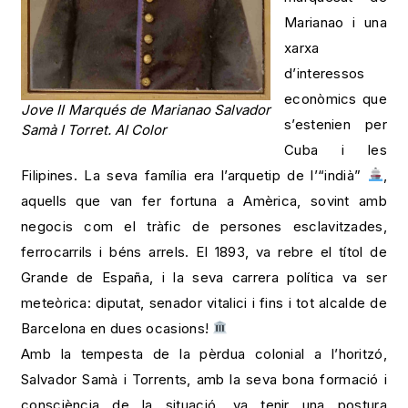
Marianao i una
xarxa
d’interessos
econòmics que
Jove II Marqués de Marianao Salvador
s’estenien per
Samà I Torret. AI Color
Cuba i les
Filipines. La seva família era l’arquetip de l’“indià”
,
aquells que van fer fortuna a Amèrica, sovint amb
negocis com el tràfic de persones esclavitzades,
ferrocarrils i béns arrels. El 1893, va rebre el títol de
Grande de España, i la seva carrera política va ser
meteòrica: diputat, senador vitalici i fins i tot alcalde de
Barcelona en dues ocasions!
Amb la tempesta de la pèrdua colonial a l’horitzó,
Salvador Samà i Torrents, amb la seva bona formació i
consciència de la situació, va tenir una postura