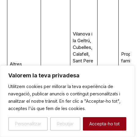
Vilanova i
la Geltrú,
Cubelles,
Calafell,
Propiet
Sant Pere
familiar
Altres
de Ribes,
través 
propietats
Immobiliari
Sitges,
Sí
les
Valorem la teva privadesa
(Torrents i
/ Terres
Jafre, El
branqu
Samà)
Utilitzem cookies per millorar la teva experiència de
Prat de
Samà i
navegació, publicar anuncis o contingut personalitzats i
Llobregat,
Torrent
Barcelona
analitzar el nostre trànsit. En fer clic a "Acceptar-ho tot",
(i altres a
acceptes l'ús que fem de les cookies.
Catalunya)
Personalitzar
Rebutjar
Accepta-ho tot