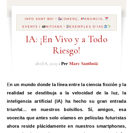
-
INFO SANT BOI
COMERÇ,
ANUNCIS,
-
EVENTS I
MITJANS
EXEMPLES D'IAG
IA: ¡En Vivo y a Todo
Riesgo!
abril 8, 2025
- Per
Marc Santboià
En un mundo donde la línea entre la ciencia ficción y la
realidad se desdibuja a la velocidad de la luz, la
inteligencia artificial (IA) ha hecho su gran entrada
triunfal… en nuestros bolsillos. Sí, amigos, esa
vocecita que antes solo oíamos en películas futuristas
ahora reside plácidamente en nuestros smartphones,