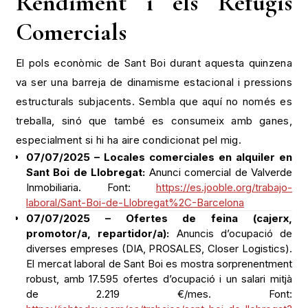
El pols econòmic de Sant Boi durant aquesta quinzena
va ser una barreja de dinamisme estacional i pressions
estructurals subjacents. Sembla que aquí no només es
treballa, sinó que també es consumeix amb ganes,
especialment si hi ha aire condicionat pel mig.
07/07/2025 – Locales comerciales en alquiler en
Sant Boi de Llobregat:
Anunci comercial de Valverde
Inmobiliaria. Font:
https://es.jooble.org/trabajo-
laboral/Sant-Boi-de-Llobregat%2C-Barcelona
07/07/2025 – Ofertes de feina (cajerx,
promotor/a, repartidor/a):
Anuncis d’ocupació de
diverses empreses (DIA, PROSALES, Closer Logistics).
El mercat laboral de Sant Boi es mostra sorprenentment
robust, amb 17.595 ofertes d’ocupació i un salari mitjà
de 2.219 €/mes. Font:
https://jobtoday.com/es/trabajos/sant-boi-de-llobregat?
page=2
14/07/2025 – Apropem els productes locals a les