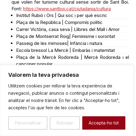
Plaça de la República | Compromís polític
Carrer Victòria, casa seva | Llibres del Mall i Amor
Plaça de Montserrat Roig| Feminisme i sororitat
Passeig de les mimoses| Infància i natura
Escola bressol La Mercè | Embaràs i maternitat
Plaça de la Mercè Rodoreda | Mercè Rodoreda i el
cançoner popular
Jardins de Maria-Mercè Marçal | Una vida, una mort
El novè punt: itinerant entre els vuit punts de la ruta:
Una cambra pròpia | Constel·lació Maria-Mercè
Valorem la teva privadesa
Marçal
Utilitzem cookies per millorar la teva experiència de
navegació, publicar anuncis o contingut personalitzats i
analitzar el nostre trànsit. En fer clic a "Acceptar-ho tot",
acceptes l'ús que fem de les cookies.
Personalitzar
Rebutjar
Accepta-ho tot
Ruta Maria-Mercè Marçal | Ajuntament de