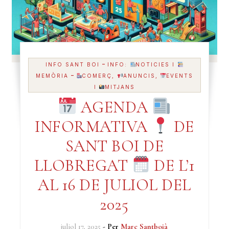
-
INFO SANT BOI
INFO:
NOTICIES I
-
MEMÒRIA
COMERÇ,
ANUNCIS,
EVENTS
I
MITJANS
AGENDA
INFORMATIVA
DE
SANT BOI DE
LLOBREGAT
DE L’1
AL 16 DE JULIOL DEL
2025
juliol 17, 2025
- Per
Marc Santboià