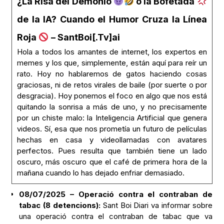
¿La Risa del Demonio
o la Bofetada
de la IA? Cuando el Humor Cruza la Línea
Roja
– SantBoi[.Tv]ai
Hola a todos los amantes de internet, los expertos en
memes y los que, simplemente, están aquí para reír un
rato. Hoy no hablaremos de gatos haciendo cosas
graciosas, ni de retos virales de baile (por suerte o por
desgracia). Hoy ponemos el foco en algo que nos está
quitando la sonrisa a más de uno, y no precisamente
por un chiste malo: la Inteligencia Artificial que genera
videos. Sí, esa que nos prometía un futuro de películas
hechas en casa y videollamadas con avatares
perfectos. Pues resulta que también tiene un lado
oscuro, más oscuro que el café de primera hora de la
mañana cuando lo has dejado enfriar demasiado.
08/07/2025 – Operació contra el contraban de
tabac (8 detencions):
Sant Boi Diari va informar sobre
una operació contra el contraban de tabac que va