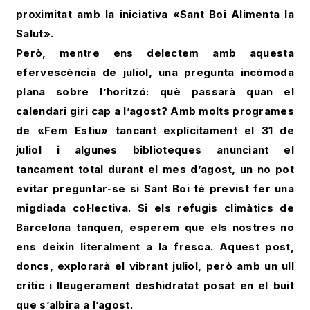
proximitat amb la iniciativa «Sant Boi Alimenta la
Salut».
Però, mentre ens delectem amb aquesta
efervescència de juliol, una pregunta incòmoda
plana sobre l’horitzó: què passarà quan el
calendari giri cap a l’agost? Amb molts programes
de «Fem Estiu» tancant explícitament el 31 de
juliol i algunes biblioteques anunciant el
tancament total durant el mes d’agost, un no pot
evitar preguntar-se si Sant Boi té previst fer una
migdiada col·lectiva. Si els refugis climàtics de
Barcelona tanquen, esperem que els nostres no
ens deixin literalment a la fresca. Aquest post,
doncs, explorarà el vibrant juliol, però amb un ull
crític i lleugerament deshidratat posat en el buit
que s’albira a l’agost.