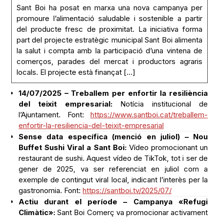
del producte fresc de proximitat. La iniciativa forma
part del projecte estratègic municipal Sant Boi alimenta
la salut i compta amb la participació d’una vintena de
comerços, parades del mercat i productors agraris
locals. El projecte està finançat […]
14/07/2025 – Treballem per enfortir la resiliència
del teixit empresarial:
Notícia institucional de
l’Ajuntament. Font:
https://www.santboi.cat/treballem-
enfortir-la-resiliencia-del-teixit-empresarial
Sense data específica (menció en juliol) – Nou
Buffet Sushi Viral a Sant Boi:
Vídeo promocionant un
restaurant de sushi. Aquest vídeo de TikTok, tot i ser de
gener de 2025, va ser referenciat en juliol com a
exemple de contingut viral local, indicant l’interès per la
gastronomia. Font:
https://santboi.tv/2025/07/
Actiu durant el període – Campanya «Refugi
Climàtic»:
Sant Boi Comerç va promocionar activament
la campanya «Refugi Climàtic», convertint les botigues
en espais amb aire condicionat, un servei essencial que
fa que comprar amb confort sigui un dret, no un luxe.