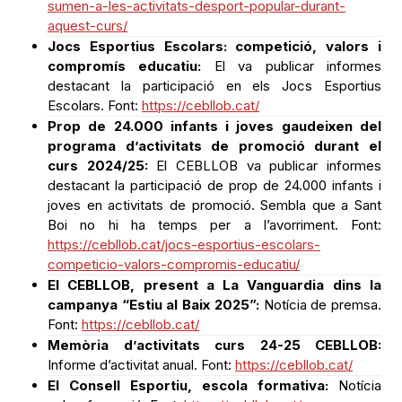
compromís educatiu:
El va publicar informes
destacant la participació en els Jocs Esportius
Escolars. Font:
https://cebllob.cat/
Prop de 24.000 infants i joves gaudeixen del
programa d’activitats de promoció durant el
curs 2024/25:
El CEBLLOB va publicar informes
destacant la participació de prop de 24.000 infants i
joves en activitats de promoció. Sembla que a Sant
Boi no hi ha temps per a l’avorriment. Font:
https://cebllob.cat/jocs-esportius-escolars-
competicio-valors-compromis-educatiu/
El CEBLLOB, present a La Vanguardia dins la
campanya “Estiu al Baix 2025”:
Notícia de premsa.
Font:
https://cebllob.cat/
Memòria d’activitats curs 24-25 CEBLLOB:
Informe d’activitat anual. Font:
https://cebllob.cat/
El Consell Esportiu, escola formativa:
Notícia
sobre formació. Font:
https://cebllob.cat/
El DAEE al servei de les entitats esportives
durant el curs 2024/25:
Notícia sobre serveis. Font: