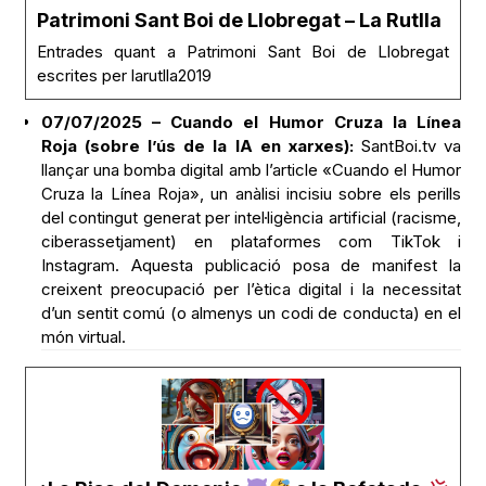
Patrimoni Sant Boi de Llobregat – La Rutlla
Entrades quant a Patrimoni Sant Boi de Llobregat
escrites per larutlla2019
07/07/2025 – Cuando el Humor Cruza la Línea
Roja (sobre l’ús de la IA en xarxes):
SantBoi.tv va
llançar una bomba digital amb l’article «Cuando el Humor
Cruza la Línea Roja», un anàlisi incisiu sobre els perills
del contingut generat per intel·ligència artificial (racisme,
ciberassetjament) en plataformes com TikTok i
Instagram. Aquesta publicació posa de manifest la
creixent preocupació per l’ètica digital i la necessitat
d’un sentit comú (o almenys un codi de conducta) en el
món virtual.