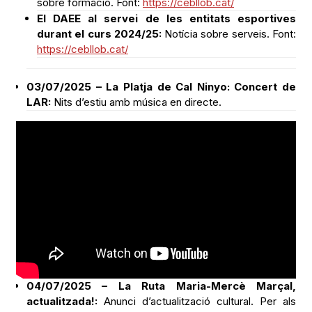
https://cebllob.cat/
03/07/2025 – La Platja de Cal Ninyo: Concert de
LAR:
Nits d’estiu amb música en directe.
04/07/2025 – La Ruta Maria-Mercè Marçal,
actualitzada!:
Anunci d’actualització cultural. Per als
que volen fer turisme cultural sense sortir de Sant Boi.
Font:
https://www.santboi.cat/ciutadania/cultura
Institut Rubió i Ors | Qui soc i per què escric