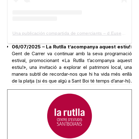
Una publicación compartida de comerciants – d.Eusebi Güell (@comerciants_d.eusebiguell)
06/07/2025 – La Rutlla t’acompanya aquest estiu!:
Gent de Carrer va continuar amb la seva programació
estival, promocionant «La Rutlla t’acompanya aquest
estiu!», una invitació a explorar el patrimoni local, una
manera subtil de recordar-nos que hi ha vida més enllà
de la platja (si és que algú a Sant Boi té temps d’anar-hi).