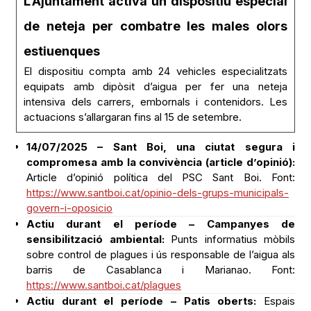
estiuenques
El dispositiu compta amb 24 vehicles especialitzats
equipats amb dipòsit d’aigua per fer una neteja
intensiva dels carrers, embornals i contenidors. Les
actuacions s’allargaran fins al 15 de setembre.
14/07/2025 – Sant Boi, una ciutat segura i
compromesa amb la convivència (article d’opinió):
Article d’opinió política del PSC Sant Boi. Font:
https://www.santboi.cat/opinio-dels-grups-municipals-
govern-i-oposicio
Actiu durant el període – Campanyes de
sensibilització ambiental:
Punts informatius mòbils
sobre control de plagues i ús responsable de l’aigua als
barris de Casablanca i Marianao. Font:
https://www.santboi.cat/plagues
Actiu durant el període – Patis oberts:
Espais
escolars oberts i supervisats per a oci infantil i familiar
(fins al 31 de juliol). Una benedicció per als pares. Patis
oberts (fins al 31 de juliol). Ciurana: 16.45 a 21.15 h; Gaudí: