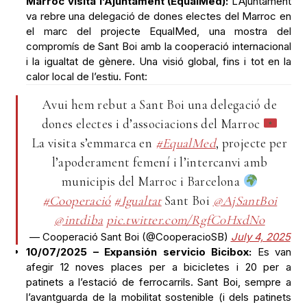
Marroc visita l’Ajuntament (EqualMed):
L’Ajuntament
va rebre una delegació de dones electes del Marroc en
el marc del projecte EqualMed, una mostra del
compromís de Sant Boi amb la cooperació internacional
i la igualtat de gènere. Una visió global, fins i tot en la
calor local de l’estiu. Font:
Avui hem rebut a Sant Boi una delegació de
dones electes i d’associacions del Marroc
La visita s’emmarca en
#EqualMed
, projecte per
l’apoderament femení i l’intercanvi amb
municipis del Marroc i Barcelona
#Cooperació
#Igualtat
Sant Boi
@AjSantBoi
@intdiba
pic.twitter.com/RgfC0HxdNo
— Cooperació Sant Boi (@CooperacioSB)
July 4, 2025
10/07/2025 – Expansión servicio Bicibox:
Es van
afegir 12 noves places per a bicicletes i 20 per a
patinets a l’estació de ferrocarrils. Sant Boi, sempre a
l’avantguarda de la mobilitat sostenible (i dels patinets