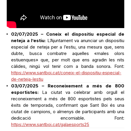
02/07/2025 – Coneix el dispositiu especial de
neteja a l’estiu:
L’Ajuntament va anunciar un dispositiu
especial de neteja per a l’estiu, una mesura que, sens
dubte, busca combatre aquelles «males olors
estiuenques» que, per molt que ens agradin les nits
càlides, ningú vol tenir com a banda sonora. Font:
https://www.santboi.cat/coneix-el-dispositiu-especial-
de-neteja-lestiu
03/07/2025 – Reconeixement a més de 800
esportistes:
La ciutat va celebrar amb orgull el
reconeixement a més de 800 esportistes pels seus
èxits de temporada, confirmant que Sant Boi és una
ciutat de campions, o almenys de participants amb una
dedicació encomiable. Font:
https://www.santboi.cat/galaesports25