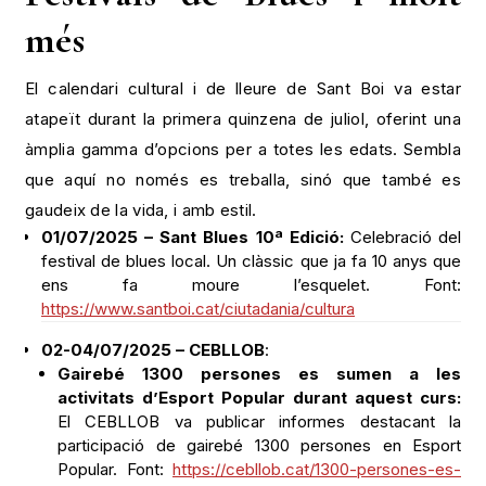
El calendari cultural i de lleure de Sant Boi va estar
atapeït durant la primera quinzena de juliol, oferint una
àmplia gamma d’opcions per a totes les edats. Sembla
que aquí no només es treballa, sinó que també es
gaudeix de la vida, i amb estil.
01/07/2025 – Sant Blues 10ª Edició:
Celebració del
festival de blues local. Un clàssic que ja fa 10 anys que
ens fa moure l’esquelet. Font:
https://www.santboi.cat/ciutadania/cultura
02-04/07/2025 – CEBLLOB
:
Gairebé 1300 persones es sumen a les
activitats d’Esport Popular durant aquest curs:
El CEBLLOB va publicar informes destacant la
participació de gairebé 1300 persones en Esport
Popular. Font:
https://cebllob.cat/1300-persones-es-
sumen-a-les-activitats-desport-popular-durant-
aquest-curs/
Jocs Esportius Escolars: competició, valors i