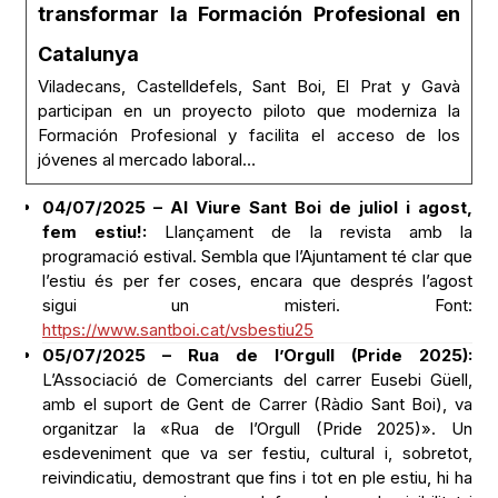
transformar la Formación Profesional en
Catalunya
Viladecans, Castelldefels, Sant Boi, El Prat y Gavà
participan en un proyecto piloto que moderniza la
Formación Profesional y facilita el acceso de los
jóvenes al mercado laboral…
04/07/2025 – Al Viure Sant Boi de juliol i agost,
fem estiu!:
Llançament de la revista amb la
programació estival. Sembla que l’Ajuntament té clar que
l’estiu és per fer coses, encara que després l’agost
sigui un misteri. Font:
https://www.santboi.cat/vsbestiu25
05/07/2025 – Rua de l’Orgull (Pride 2025):
L’Associació de Comerciants del carrer Eusebi Güell,
amb el suport de Gent de Carrer (Ràdio Sant Boi), va
organitzar la «Rua de l’Orgull (Pride 2025)». Un
esdeveniment que va ser festiu, cultural i, sobretot,
reivindicatiu, demostrant que fins i tot en ple estiu, hi ha