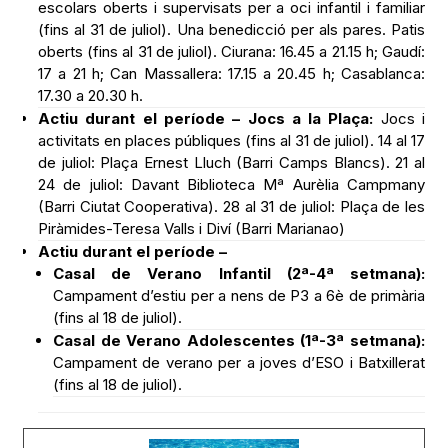
17 a 21 h; Can Massallera: 17.15 a 20.45 h; Casablanca:
17.30 a 20.30 h.
Actiu durant el període – Jocs a la Plaça:
Jocs i
activitats en places públiques (fins al 31 de juliol). 14 al 17
de juliol: Plaça Ernest Lluch (Barri Camps Blancs). 21 al
24 de juliol: Davant Biblioteca Mª Aurèlia Campmany
(Barri Ciutat Cooperativa). 28 al 31 de juliol: Plaça de les
Piràmides-Teresa Valls i Diví (Barri Marianao)
Actiu durant el període –
Casal de Verano Infantil (2ª-4ª setmana):
Campament d’estiu per a nens de P3 a 6è de primària
(fins al 18 de juliol).
Casal de Verano Adolescentes (1ª-3ª setmana):
Campament de verano per a joves d’ESO i Batxillerat
(fins al 18 de juliol).