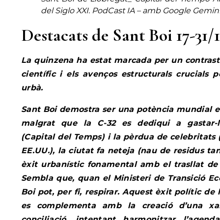
del Siglo XXI
.
PodCast IA – amb Google Gemini 
Destacats de Sant Boi 17-31/
La quinzena ha estat marcada per un contrast 
científic i els avenços estructurals crucials
urbà.
Sant Boi demostra ser una potència mundial en
malgrat que la C-32 es dediqui a gastar-l
(Capital del Temps) i la pèrdua de celebritats
EE.UU.), la ciutat fa neteja (nau de residus t
èxit urbanístic fonamental amb el trasllat de 
Sembla que, quan el Ministeri de Transició Eco
Boi pot, per fi, respirar. Aquest èxit polític de
es complementa amb la creació d’una xar
conciliació, intentant harmonitzar l’agen