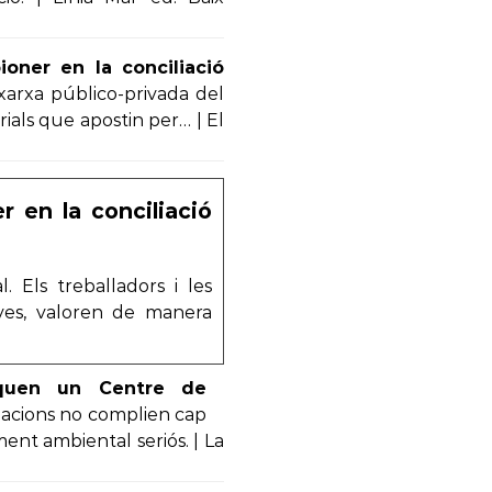
oner en la conciliació
 xarxa público-privada del
ials que apostin per… | El
r en la conciliació
. Els treballadors i les
oves, valoren de manera
nquen un Centre de
l·lacions no complien cap
ent ambiental seriós. | La