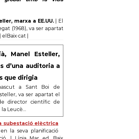
eller, marxa a EE.UU.
| El
gat (1968), va ser apartat
 elBaix·cat |
ià, Manel Esteller,
s d’una auditoria a
s que dirigia
nascut a Sant Boi de
eller, va ser apartat el
 director científic de
ra la Leucè…
la subestació elèctrica
en la seva planificació
ció. | Línia Mar ed. Baix