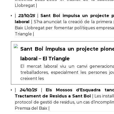
Llobregat |
|
23/10/25
|
Sant Boi impulsa un projecte pi
laboral
| S’ha anunciat la creació de la primera
Baix Llobregat per fomentar polítiques empresar
Triangle |
Sant Boi impulsa un projecte pione
laboral – El Triangle
El mercat laboral viu un canvi generacional
treballadores, especialment les persones j
creixent les
|
24/10/25
|
Els Mossos d’Esquadra ta
Tractament de Residus a Sant Boi
| Les insta
protocol de gestió de residus, un cas d’incomplim
Premsa del Baix |