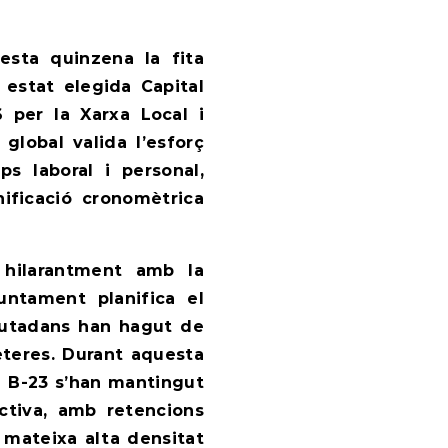
esta quinzena la fita
estat elegida Capital
 per la Xarxa Local i
lobal valida l’esforç
ps laboral i personal,
nificació cronomètrica
ta hilarantment amb la
juntament planifica el
ciutadans han hagut de
eteres. Durant aquesta
la B-23 s’han mantingut
ctiva, amb retencions
 mateixa alta densitat