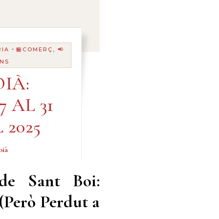
-
RIA
🏪COMERÇ, 📢
ANS
IÀ:
7 AL 31
 2025
oià
de Sant Boi:
(Però Perdut a