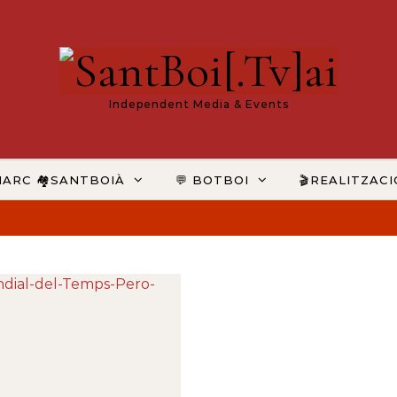
Independent Media & Events
MARC 🏘️SANTBOIÀ
💬 BOTBOI
🎬REALITZAC