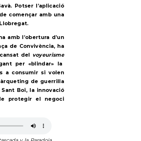
avà. Potser l’aplicació
a de començar amb una
 Llobregat.
na amb l’obertura d’un
ança de Convivència
, ha
, cansat del
voyeurisme
egant per «blindar» la
os a consumir si volen
àrqueting de guerrilla
a Sant Boi, la innovació
de protegir el negoci
ascada y la Paradoja