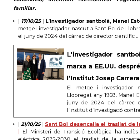
familiar.
|
17/10/25
|
L’investigador santboià, Manel Est
metge i investigador nascut a Sant Boi de Llobre
el juny de 2024 del càrrec de director científic… |
L’investigador santbo
marxa a EE.UU. despré
l’Institut Josep Carrera
El metge i investigador 
Llobregat any 1968, Manel Est
juny de 2024 del càrrec de
l’Institut d’Investigació cont
|
21/10/25
|
Sant Boi desencalla el trasllat de 
|
El Ministeri de Transició Ecològica ha inclòs 
elèctrica 2025-2030 el trasllat de la subesta