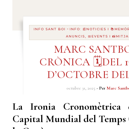
-
INFO SANT BOI
INFO: 📰NOTICIES I 📚MEMÒ
ANUNCIS, 📅EVENTS I 📸MITJ
MARC SANTBO
CRÒNICA 🗓️DEL 1
D’OCTOBRE DEL
octubre 31, 2025
- Per
Marc Santb
La Ironia Cronomètrica 
Capital Mundial del Temps 