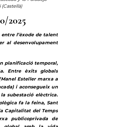
(Castellà)
10/2025
entre l’èxode de talent
 per al desenvolupament
 planificació temporal,
a. Entre èxits globals
 (Manel Esteller marxa a
ancada) i aconsegueix un
la subestació elèctrica.
lògica fa la feina, Sant
 la Capitalitat del Temps
xa publicoprivada de
da global amb la vida