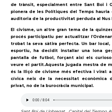
de trànsit, especialment entre Sant Boi i G
pionera de les Polítiques del Temps hauri
auditoria de la productivitat perduda al Nus
El civisme, un altre gran tema de la quinze
procés participatiu per actualitzar l’Orden
trobat la seva sàtira perfecta. Un bar local
esportiu, ha decidit instal·lar una lona g
pantalla de futbol, forçant així els curios
veure el partit.Aquesta jugada mestra de m
és la lliçó de civisme més efectiva i viral: 
cívica neix de la necessitat econòmica 
privat, no de la burocràcia municipal.
Sant Boi de Llobregat_ Capital del Tiempo At