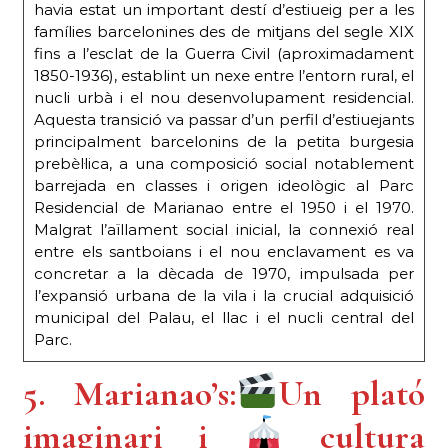
havia estat un important destí d’estiueig per a les
famílies barcelonines des de mitjans del segle XIX
fins a l’esclat de la Guerra Civil (aproximadament
1850-1936), establint un nexe entre l’entorn rural, el
nucli urbà i el nou desenvolupament residencial.
Aquesta transició va passar d’un perfil d’estiuejants
principalment barcelonins de la petita burgesia
prebèl·lica, a una composició social notablement
barrejada en classes i origen ideològic al Parc
Residencial de Marianao entre el 1950 i el 1970.
Malgrat l’aïllament social inicial, la connexió real
entre els santboians i el nou enclavament es va
concretar a la dècada de 1970, impulsada per
l’expansió urbana de la vila i la crucial adquisició
municipal del Palau, el llac i el nucli central del
Parc.
5. Marianao’s:
Un plató
imaginari i
cultura