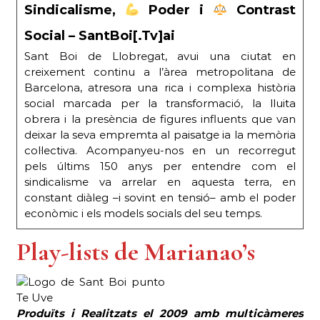
Sindicalisme,
Poder i
Contrast
Social – SantBoi[.Tv]ai
Sant Boi de Llobregat, avui una ciutat en
creixement continu a l’àrea metropolitana de
Barcelona, ​​atresora una rica i complexa història
social marcada per la transformació, la lluita
obrera i la presència de figures influents que van
deixar la seva empremta al paisatge ia la memòria
col·lectiva. Acompanyeu-nos en un recorregut
pels últims 150 anys per entendre com el
sindicalisme va arrelar en aquesta terra, en
constant diàleg –i sovint en tensió– amb el poder
econòmic i els models socials del seu temps.
Play-lists de
Marianao’s
Produïts i
Realitzats el 2009
amb multicàmeres