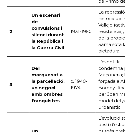
de Primo de Riv
La repressió, la
Un escenari
història de la F
de
Vallejo (activism
convulsions i
2
1931-1950
resistència), i el
silenci durant
de la propietat
la República i
Samà sota la
la Guerra Civil
dictadura.
L’espoli: la
Del
condemna per
marquesat a
Maçoneria; la 
la parcel·lació:
c. 1940-
forçada a Abd
3
un negoci
1974
Bordoy (finanç
amb ombres
per Joan March)
franquistes
model del
pelo
urbanístic.
L’evolució socia
destí d’estiueig
Un
burgès prebèl·li