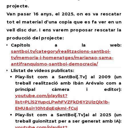
projecte.
Van pasar 16 anys, el 2025, on es va rescatar
tot el material d’una copia que es fa ver en un
vell disc dur. I ens varem proposar rescatar la
producció del projecte:
Capitols a la web:
santboi.tv/category/realitzacions-santboi-
tv/memoria-i-homenatges/marianao-sama-
antifranquismo-santboi-democracia/
Llistat de vídeos publicats:
Play-list com a SantBoi[.Tv] al 2009 (un
treball realització amb Ibán Arévalo com a
principal càmera i editor):
youtube.com/playlist?
list=PLlS2YupcLPwhFVZFkD6Y2UizQlx1b-
EMU&si=10htdqEqkmI-fCuj
Play-list com a SantBoi[.Tv]ai al 2025 (un
treball guionitzat per a ser generat amb IA):
youtube.com/playlist?