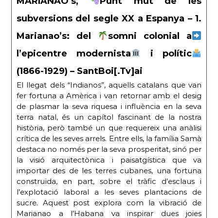
MARIANAO’s,
Punt mut de les
subversions del segle XX a Espanya – 1.
Marianao’s: del
somni colonial a
l’epicentre modernista
i polític
(1866-1929) – SantBoi[.Tv]ai
El llegat dels “Indianos”, aquells catalans que van
fer fortuna a Amèrica i van retornar amb el desig
de plasmar la seva riquesa i influència en la seva
terra natal, és un capítol fascinant de la nostra
història, però també un que requereix una anàlisi
crítica de les seves arrels. Entre ells, la família Samà
destaca no només per la seva prosperitat, sinó per
la visió arquitectònica i paisatgística que va
importar des de les terres cubanes, una fortuna
construïda, en part, sobre el tràfic d’esclaus i
l’explotació laboral a les seves plantacions de
sucre. Aquest post explora com la vibració de
Marianao a l’Habana va inspirar dues joies