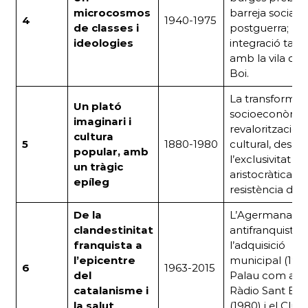
microcosmos
barreja social
4
1940-1975
de classes i
postguerra; la
ideologies
integració tard
amb la vila de 
Boi.
La transformac
Un plató
socioeconòmica
imaginari i
revalorització
cultura
5
1880-1980
cultural, des de
popular, amb
l’exclusivitat
un tràgic
aristocràtica a l
epíleg
resistència de 
De la
L’Agermaname
clandestinitat
antifranquista;
franquista a
l’adquisició
l’epicentre
municipal (1974)
6
1963-2015
del
Palau com a s
catalanisme i
Ràdio Sant Boi
la salut
(1980) i el Clús