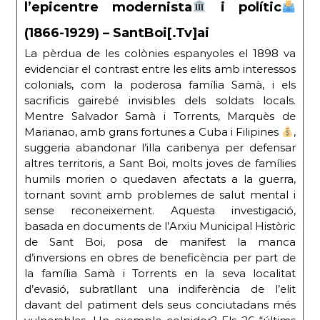
l’epicentre modernista
i polític
(1866-1929) – SantBoi[.Tv]ai
La pèrdua de les colònies espanyoles el 1898 va
evidenciar el contrast entre les elits amb interessos
colonials, com la poderosa família Samà, i els
sacrificis gairebé invisibles dels soldats locals.
Mentre Salvador Samà i Torrents, Marquès de
Marianao, amb grans fortunes a Cuba i Filipines
,
suggeria abandonar l’illa caribenya per defensar
altres territoris, a Sant Boi, molts joves de famílies
humils morien o quedaven afectats a la guerra,
tornant sovint amb problemes de salut mental i
sense reconeixement. Aquesta investigació,
basada en documents de l’Arxiu Municipal Històric
de Sant Boi, posa de manifest la manca
d’inversions en obres de beneficència per part de
la família Samà i Torrents en la seva localitat
d’evasió, subratllant una indiferència de l’elit
davant del patiment dels seus conciutadans més