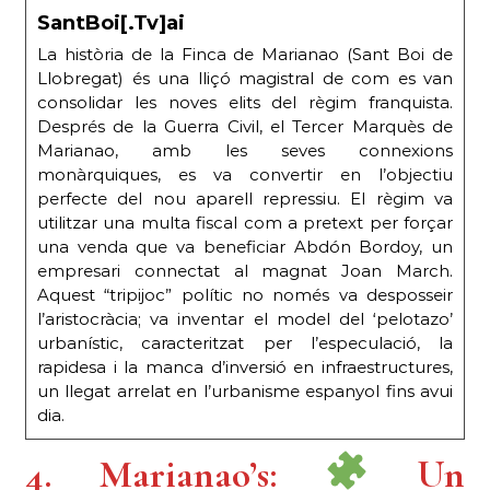
SantBoi[.Tv]ai
La història de la Finca de Marianao (Sant Boi de
Llobregat) és una lliçó magistral de com es van
consolidar les noves elits del règim franquista.
Després de la Guerra Civil, el Tercer Marquès de
Marianao, amb les seves connexions
monàrquiques, es va convertir en l’objectiu
perfecte del nou aparell repressiu. El règim va
utilitzar una multa fiscal com a pretext per forçar
una venda que va beneficiar Abdón Bordoy, un
empresari connectat al magnat Joan March.
Aquest “tripijoc” polític no només va desposseir
l’aristocràcia; va inventar el model del ‘pelotazo’
urbanístic, caracteritzat per l’especulació, la
rapidesa i la manca d’inversió en infraestructures,
un llegat arrelat en l’urbanisme espanyol fins avui
dia.
4. Marianao’s:
Un