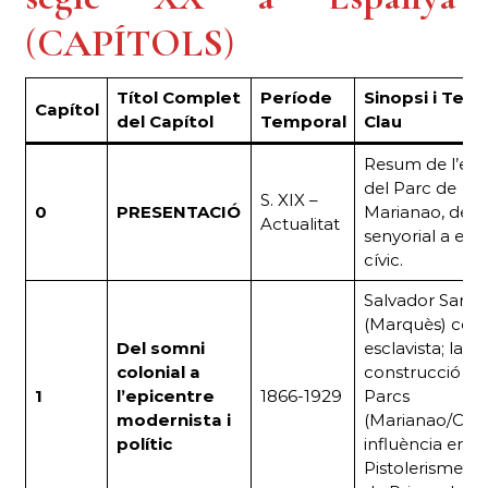
(
CAPÍTOLS
)
Títol Complet
Període
Sinopsi i Tem
Capítol
del Capítol
Temporal
Cla
u
Resum de l’evo
del Parc de
S. XIX –
0
PRESENTACIÓ
Marianao, de f
Actualitat
senyorial a esp
cívic.
Salvador Samà
(Marquès) com
Del somni
esclavista; la
colonial a
construcció de
1
l’epicentre
1866-1929
Parcs
modernista i
(Marianao/Camb
polític
influència en el
Pistolerisme i 