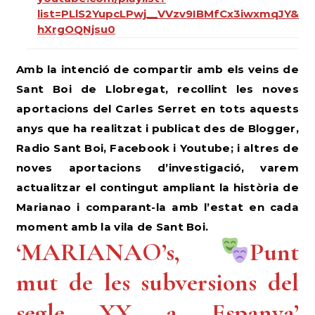
list=PLlS2YupcLPwj__VVzv9IBMfCx3iwxmqJY&si
hXrgOQNjsu0
Amb la intenció de compartir amb els veins de
Sant Boi de Llobregat, recollint les noves
aportacions del Carles Serret en tots aquests
anys que ha realitzat i publicat des de Blogger,
Radio Sant Boi, Facebook i Youtube; i altres de
noves aportacions d’investigació, varem
actualitzar el contingut ampliant la història de
Marianao i comparant-la amb l’estat en cada
moment amb la vila de Sant Boi.
‘MARIANAO’s,
Punt
mut de les subversions del
segle XX a Espanya’