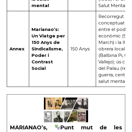
mental
Salut Mental (2
Recorregut
conceptual: co
Marianao’s:
entre el poder
Un Viatge per
econòmic (Sam
150 Anys de
March) i la lluit
Annex
Sindicalisme,
150 Anys
obrera local
Poder i
(Balbina Pi, Car
Contrast
Vallejo); ús col·l
Social
del Palau (refu
guerra, centre 
salut mental).
MARIANAO’s,
Punt mut de les