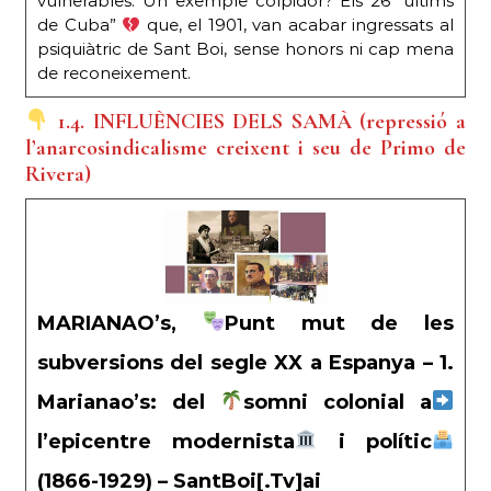
vulnerables. Un exemple colpidor? Els 26 “últims
de Cuba”
que, el 1901, van acabar ingressats al
psiquiàtric de Sant Boi, sense honors ni cap mena
de reconeixement.
1.4. INFLUÈNCIES DELS SAMÀ (repressió a
l’anarcosindicalisme creixent i seu de Primo de
Rivera)
MARIANAO’s,
Punt mut de les
subversions del segle XX a Espanya – 1.
Marianao’s: del
somni colonial a
l’epicentre modernista
i polític
(1866-1929) – SantBoi[.Tv]ai