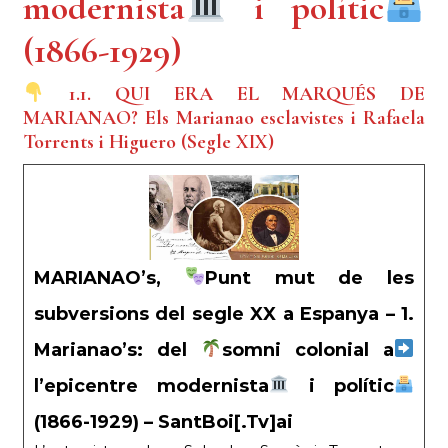
modernista
i polític
(1866-1929)
1.1. QUI ERA EL MARQUÉS DE
MARIANAO? Els Marianao esclavistes i Rafaela
Torrents i Higuero (Segle XIX)
MARIANAO’s,
Punt mut de les
subversions del segle XX a Espanya – 1.
Marianao’s: del
somni colonial a
l’epicentre modernista
i polític
(1866-1929) – SantBoi[.Tv]ai