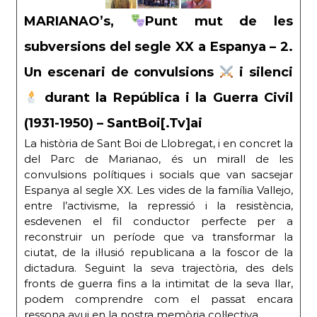
MARIANAO’s,
Punt mut de les
subversions del segle XX a Espanya – 2.
Un escenari de convulsions
i silenci
durant la República i la Guerra Civil
(1931-1950) – SantBoi[.Tv]ai
La història de Sant Boi de Llobregat, i en concret la
del Parc de Marianao, és un mirall de les
convulsions polítiques i socials que van sacsejar
Espanya al segle XX. Les vides de la família Vallejo,
entre l’activisme, la repressió i la resistència,
esdevenen el fil conductor perfecte per a
reconstruir un període que va transformar la
ciutat, de la il·lusió republicana a la foscor de la
dictadura. Seguint la seva trajectòria, des dels
fronts de guerra fins a la intimitat de la seva llar,
podem comprendre com el passat encara
ressona avui en la nostra memòria col·lectiva.