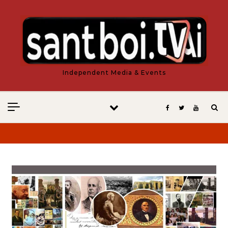
Vés al contingut
Independent Media & Events