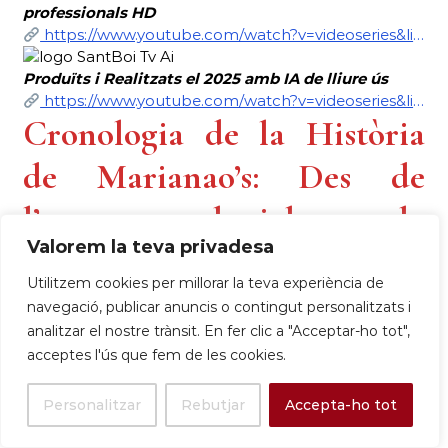
professionals HD
https://www.youtube.com/watch?v=videoseries&list=PLlS2YupcLPwhFVZFkD6Y2UizQlx1b-EMU
Produïts i
Realitzats el 2025 amb IA de lliure ús
https://www.youtube.com/watch?v=videoseries&list=PLlS2YupcLPwj__VVzv9IBMfCx3iwxmqJY
Cronologia de la Història
de Marianao’s: Des de
l’estatus colonial a la
Valorem la teva privadesa
sobirania ciutadana
Utilitzem cookies per millorar la teva experiència de
navegació, publicar anuncis o contingut personalitzats i
La següent cronologia estableix, per primera
analitzar el nostre trànsit. En fer clic a "Acceptar-ho tot",
vegada de manera unificada, les fites clau de la
acceptes l'ús que fem de les cookies.
història de la Urbanització Marianao, traçant la seva
evolució des de l’estatus colonial a la sobirania
Personalitzar
Rebutjar
Accepta-ho tot
ciutadana.