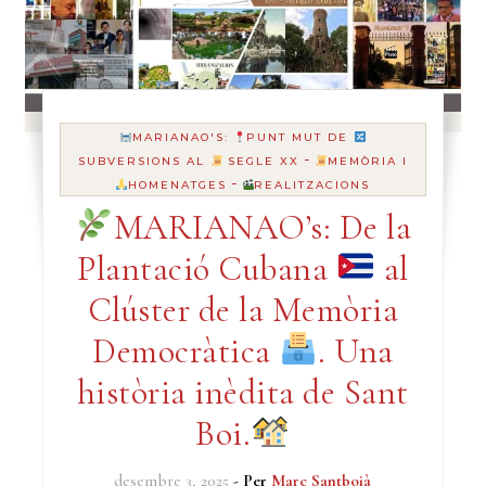
MARIANAO'S:
PUNT MUT DE
-
SUBVERSIONS AL
SEGLE XX
MEMÒRIA I
-
HOMENATGES
REALITZACIONS
MARIANAO’s: De la
Plantació Cubana
al
Clúster de la Memòria
Democràtica
. Una
història inèdita de Sant
Boi.
desembre 3, 2025
- Per
Marc Santboià