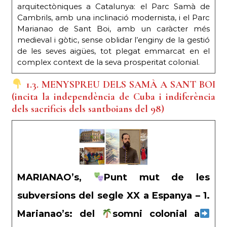
arquitectòniques a Catalunya: el Parc Samà de
Cambrils, amb una inclinació modernista, i el Parc
Marianao de Sant Boi, amb un caràcter més
medieval i gòtic, sense oblidar l’enginy de la gestió
de les seves aigües, tot plegat emmarcat en el
complex context de la seva prosperitat colonial.
1.3. MENYSPREU DELS SAMÀ A SANT BOI
(incita la independència de Cuba i indiferència
dels sacrificis dels santboians del 98)
MARIANAO’s,
Punt mut de les
subversions del segle XX a Espanya – 1.
Marianao’s: del
somni colonial a