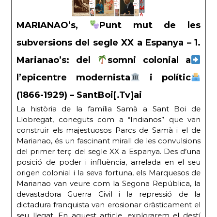
MARIANAO’s,
Punt mut de les
subversions del segle XX a Espanya – 1.
Marianao’s: del
somni colonial a
l’epicentre modernista
i polític
(1866-1929) – SantBoi[.Tv]ai
La història de la família Samà a Sant Boi de
Llobregat, coneguts com a “Indianos” que van
construir els majestuosos Parcs de Samà i el de
Marianao, és un fascinant mirall de les convulsions
del primer terç del segle XX a Espanya. Des d’una
posició de poder i influència, arrelada en el seu
origen colonial i la seva fortuna, els Marquesos de
Marianao van veure com la Segona República, la
devastadora Guerra Civil i la repressió de la
dictadura franquista van erosionar dràsticament el
seu llegat. En aquest article, explorarem el destí