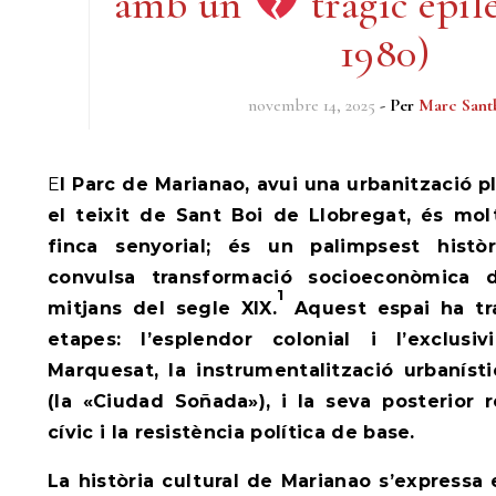
amb un
tràgic epíl
1980)
novembre 14, 2025
- Per
Marc Sant
El Parc de Marianao, avui una urbanització plenament integrada en
el teixit de Sant Boi de Llobregat, és mo
finca senyorial; és un palimpsest histò
convulsa transformació socioeconòmica
1
mitjans del segle XIX.
Aquest espai ha tra
etapes: l’esplendor colonial i l’exclusiv
Marquesat, la instrumentalització urbaníst
(la «Ciudad Soñada»), i la seva posterior 
cívic i la resistència política de base.
La història cultural de Marianao s’expressa