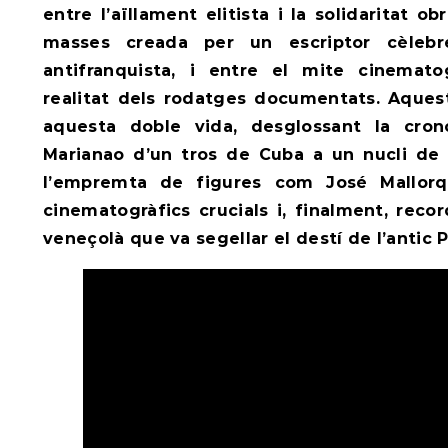
entre l’aïllament elitista i la solidaritat ob
masses creada per un escriptor cèlebre
antifranquista, i entre el mite cinematog
realitat dels rodatges documentats. Aques
aquesta doble vida, desglossant la cron
Marianao d’un tros de Cuba a un nucli de r
l’empremta de figures com José Mallorq
cinematogràfics crucials i, finalment, reco
veneçolà que va segellar el destí de l’antic P