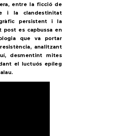
rera, entre la ficció de
 i la clandestinitat
ràfic persistent i la
t post es capbussa en
ologia que va portar
esistència, analitzant
uí, desmentint mites
rdant el luctuós epíleg
alau.