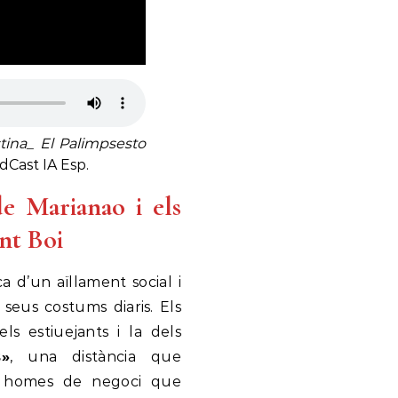
tina_ El Palimpsesto
dCast IA Esp.
de Marianao i els
nt Boi
ca d’un aïllament social i
s seus costums diaris. Els
ls estiuejants i la dels
s»
, una distància que
ls homes de negoci que