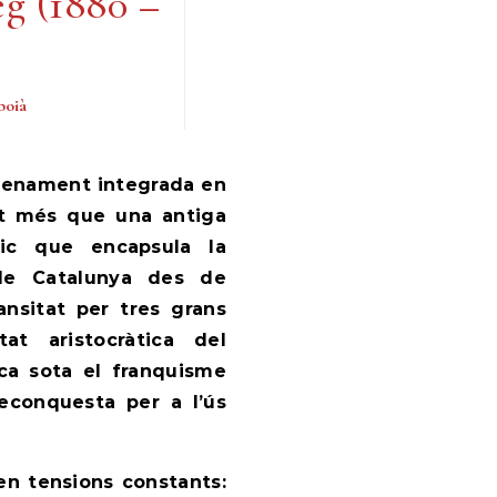
eg (1880 –
boià
lt més que una antiga
ric que encapsula la
 de Catalunya des de
nsitat per tres grans
itat aristocràtica del
ica sota el franquisme
reconquesta per a l’ús
 en tensions constants: