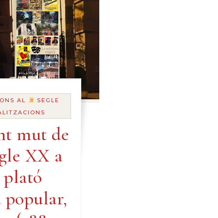
ONS AL
SEGLE
ALITZACIONS
nt mut de
egle XX a
 plató
 popular,