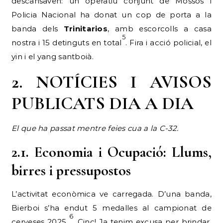
descansaven: un operatiu conjunt de Mossos i
Policia Nacional ha donat un cop de porta a la
banda dels
Trinitarios
, amb escorcolls a casa
5
nostra i 15 detinguts en total
. Fira i acció policial, el
yin i el yang santboià.
2. NOTÍCIES I AVISOS
PUBLICATS DIA A DIA
El que ha passat mentre feies cua a la C-32.
2.1. Economia i Ocupació: Llums,
birres i pressupostos
L’activitat econòmica ve carregada. D’una banda,
Bierboi s’ha endut 5 medalles al campionat de
6
cerveses 2025
. Cinc! Ja tenim excusa per brindar.