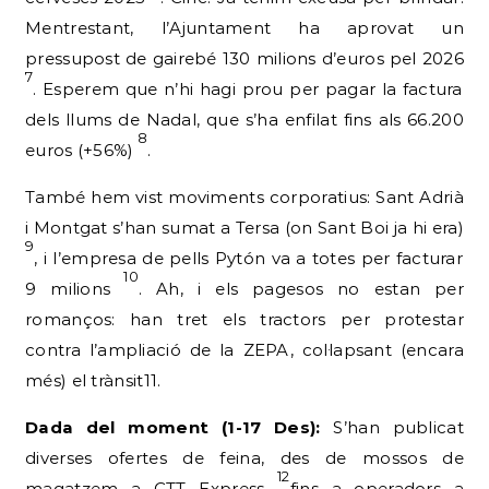
Mentrestant, l’Ajuntament ha aprovat un
pressupost de gairebé 130 milions d’euros pel 2026
7
. Esperem que n’hi hagi prou per pagar la factura
dels llums de Nadal, que s’ha enfilat fins als 66.200
8
euros (+56%)
.
També hem vist moviments corporatius: Sant Adrià
i Montgat s’han sumat a Tersa (on Sant Boi ja hi era)
9
, i l’empresa de pells Pytón va a totes per facturar
10
9 milions
. Ah, i els pagesos no estan per
romanços: han tret els tractors per protestar
contra l’ampliació de la ZEPA, col·lapsant (encara
més) el trànsit11.
Dada del moment (1-17 Des):
S’han publicat
diverses ofertes de feina, des de mossos de
12
magatzem a CTT Express
fins a operadors a