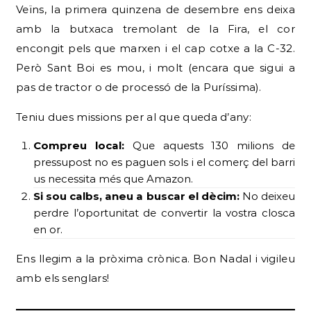
Veïns, la primera quinzena de desembre ens deixa
amb la butxaca tremolant de la Fira, el cor
encongit pels que marxen i el cap cotxe a la C-32.
Però Sant Boi es mou, i molt (encara que sigui a
pas de tractor o de processó de la Puríssima).
Teniu dues missions per al que queda d’any:
Compreu local:
Que aquests 130 milions de
pressupost no es paguen sols i el comerç del barri
us necessita més que Amazon.
Si sou calbs, aneu a buscar el dècim:
No deixeu
perdre l’oportunitat de convertir la vostra closca
en or.
Ens llegim a la pròxima crònica. Bon Nadal i vigileu
amb els senglars!