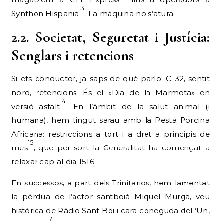
13
Synthon Hispania
. La màquina no s’atura.
2.2. Societat, Seguretat i Justícia:
Senglars i retencions
Si ets conductor, ja saps de què parlo: C-32, sentit
nord, retencions. És el «Dia de la Marmota» en
14
versió asfalt
. En l’àmbit de la salut animal (i
humana), hem tingut sarau amb la Pesta Porcina
Africana: restriccions a tort i a dret a principis de
15
mes
, que per sort la Generalitat ha començat a
relaxar cap al dia 1516.
En successos, a part dels Trinitarios, hem lamentat
la pèrdua de l’actor santboià Miquel Murga, veu
històrica de Ràdio Sant Boi i cara coneguda del ‘Un,
17