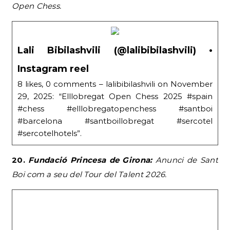
Open Chess.
Lali Bibilashvili (@lalibibilashvili) •
Instagram reel
8 likes, 0 comments – lalibibilashvili on November
29, 2025: “Elllobregat Open Chess 2025 #spain
#chess #elllobregatopenchess #santboi
#barcelona #santboillobregat #sercotel
#sercotelhotels”.
20.
Fundació Princesa de Girona:
Anunci de Sant
Boi com a seu del Tour del Talent 2026.