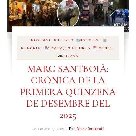
-
INFO SANT BOI
INFO:
NOTICIES I
-
MEMÒRIA
COMERÇ,
ANUNCIS,
EVENTS I
MITJANS
MARC SANTBOIÀ:
CRÒNICA DE LA
PRIMERA QUINZENA
DE DESEMBRE DEL
2025
desembre 17, 2025
- Per
Marc Santboià