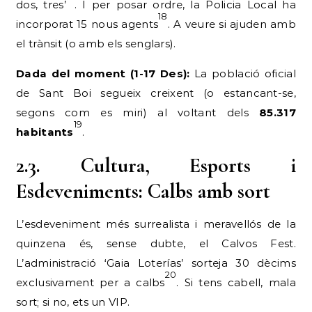
dos, tres’
. I per posar ordre, la Policia Local ha
18
incorporat 15 nous agents
. A veure si ajuden amb
el trànsit (o amb els senglars).
Dada del moment (1-17 Des):
La població oficial
de Sant Boi segueix creixent (o estancant-se,
segons com es miri) al voltant dels
85.317
19
habitants
.
2.3. Cultura, Esports i
Esdeveniments: Calbs amb sort
L’esdeveniment més surrealista i meravellós de la
quinzena és, sense dubte, el Calvos Fest.
L’administració ‘Gaia Loterías’ sorteja 30 dècims
20
exclusivament per a calbs
. Si tens cabell, mala
sort; si no, ets un VIP.