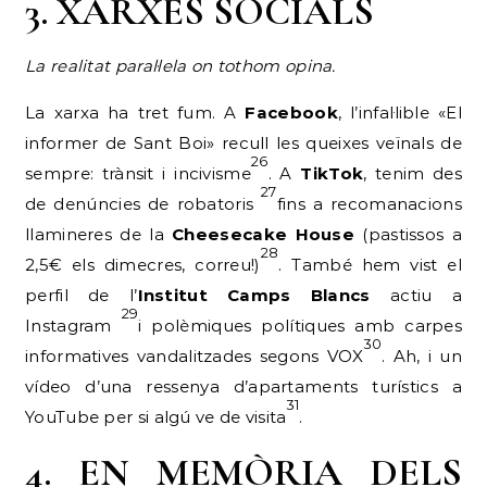
3. XARXES SOCIALS
La realitat paral·lela on tothom opina.
La xarxa ha tret fum. A
Facebook
, l’infal·lible «El
informer de Sant Boi» recull les queixes veïnals de
26
sempre: trànsit i incivisme
. A
TikTok
, tenim des
27
de denúncies de robatoris
fins a recomanacions
llamineres de la
Cheesecake House
(pastissos a
28
2,5€ els dimecres, correu!)
. També hem vist el
perfil de l’
Institut Camps Blancs
actiu a
29
Instagram
i polèmiques polítiques amb carpes
30
informatives vandalitzades segons VOX
. Ah, i un
vídeo d’una ressenya d’apartaments turístics a
31
YouTube per si algú ve de visita
.
4. EN MEMÒRIA DELS