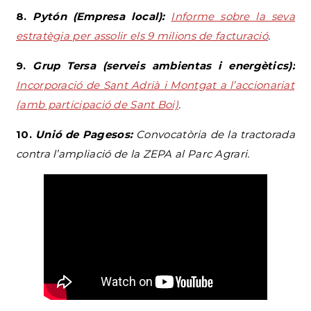
8.
Pytón (Empresa local):
Informe sobre la seva
estratègia per assolir els 9 milions de facturació
.
9.
Grup Tersa (serveis ambientas i energètics):
Incorporació de Sant Adrià i Montgat a l’accionariat
(amb participació de Sant Boi)
.
10.
Unió de Pagesos:
Convocatòria de la tractorada
contra l’ampliació de la ZEPA al Parc Agrari.