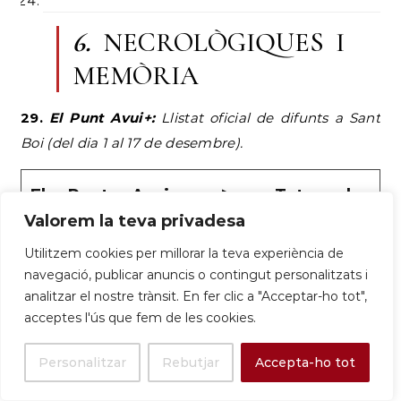
6.
NECROLÒGIQUES I
MEMÒRIA
29.
El Punt Avui+:
Llistat oficial de difunts a Sant
Boi (del dia 1 al 17 de desembre).
El Punt Avui – ▷ Totes les
Valorem la teva privadesa
necrològiques de Sant Boi de
Utilitzem cookies per millorar la teva experiència de
Llobregat
navegació, publicar anuncis o contingut personalitzats i
Totes les necrològiques de Sant Boi de Llobregat
analitzar el nostre trànsit. En fer clic a "Acceptar-ho tot",
acceptes l'ús que fem de les cookies.
30.
Tanatori de Sant Boi:
Registre de cerimònies i
comiats.
Personalitzar
Rebutjar
Accepta-ho tot
31.
Arxiu Històric (Referència a Miquel Murga)
: