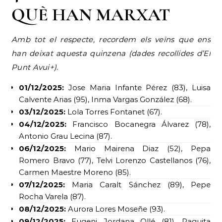
QUÈ HAN MARXAT
Amb tot el respecte, recordem els veïns que ens
han deixat aquesta quinzena (dades recollides d’El
Punt Avui+).
01/12/2025:
Jose Maria Infante Pérez (83), Luisa
Calvente Arias (95), Inma Vargas González (68).
03/12/2025:
Lola Torres Fontanet (67).
04/12/2025:
Francisco Bocanegra Álvarez (78),
Antonio Grau Lecina (87).
06/12/2025:
Mario Mairena Diaz (52), Pepa
Romero Bravo (77), Telvi Lorenzo Castellanos (76),
Carmen Maestre Moreno (85).
07/12/2025:
Maria Caralt Sánchez (89), Pepe
Rocha Varela (87).
08/12/2025:
Aurora Lores Moseñe (93).
09/12/2025:
Eugeni Jordana Ollé (81), Paquita