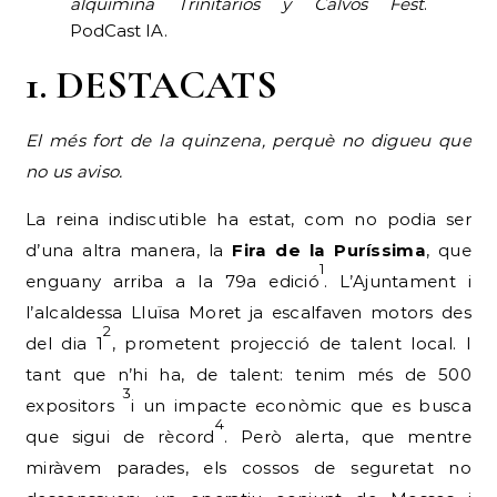
alquimina Trinitarios y Calvos Fest
.
PodCast IA.
1. DESTACATS
El més fort de la quinzena, perquè no digueu que
no us aviso.
La reina indiscutible ha estat, com no podia ser
d’una altra manera, la
Fira de la Puríssima
, que
1
enguany arriba a la 79a edició
. L’Ajuntament i
l’alcaldessa Lluïsa Moret ja escalfaven motors des
2
del dia 1
, prometent projecció de talent local. I
tant que n’hi ha, de talent: tenim més de 500
3
expositors
i un impacte econòmic que es busca
4
que sigui de rècord
. Però alerta, que mentre
miràvem parades, els cossos de seguretat no