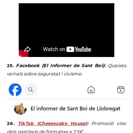
25.
Facebook (El Informer de Sant Boi):
Queixes
veïnals sobre seguretat i civisme.
26.
TikTok (Cheesecake House)
:
Promoció viral
dels pastissos de formatge a 2,5€.