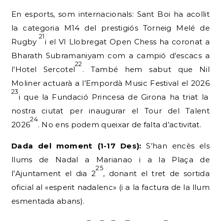
En esports, som internacionals: Sant Boi ha acollit
la categoria M14 del prestigiós Torneig Melé de
21
Rugby
i el VI Llobregat Open Chess ha coronat a
Bharath Subramaniyam com a campió d’escacs a
22
l’Hotel Sercotel
. També hem sabut que Nil
Moliner actuarà a l’Empordà Music Festival el 2026
23
i que la Fundació Princesa de Girona ha triat la
nostra ciutat per inaugurar el Tour del Talent
24
2026
. No ens podem queixar de falta d’activitat.
Dada del moment (1-17 Des):
S’han encès els
llums de Nadal a Marianao i a la Plaça de
25
l’Ajuntament el dia 2
, donant el tret de sortida
oficial al «esperit nadalenc» (i a la factura de la llum
esmentada abans).