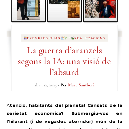
-
EXEMPLES D'IAG
REALITZACIONS
La guerra d’aranzels
segons la IA: una visió de
l’absurd
abril 12, 2025
- Per
Marc Santboià
Atenció, habitants del planeta! Cansats de la
serietat econòmica? Submergiu-vos en
l’hilarant (i de vegades aterridor) món de la