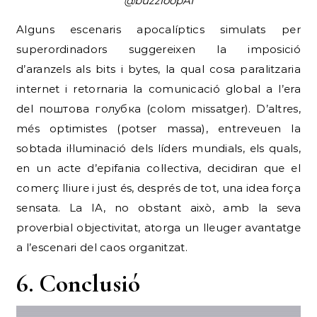
@buzzloopAI
Alguns escenaris apocalíptics simulats per
superordinadors suggereixen la imposició
d’aranzels als bits i bytes, la qual cosa paralitzaria
internet i retornaria la comunicació global a l’era
del поштова голубка (colom missatger). D’altres,
més optimistes (potser massa), entreveuen la
sobtada il·luminació dels líders mundials, els quals,
en un acte d’epifania col·lectiva, decidiran que el
comerç lliure i just és, després de tot, una idea força
sensata. La IA, no obstant això, amb la seva
proverbial objectivitat, atorga un lleuger avantatge
a l’escenari del caos organitzat.
6. Conclusió