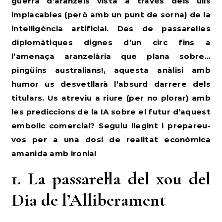
guerra d’aranzels vista a través dels ulls
implacables (però amb un punt de sorna) de la
intel·ligència artificial. Des de passarel·les
diplomàtiques dignes d’un circ fins a
l’amenaça aranzelària que plana sobre…
pingüins australians!, aquesta anàlisi amb
humor us desvetllarà l’absurd darrere dels
titulars. Us atreviu a riure (per no plorar) amb
les prediccions de la IA sobre el futur d’aquest
embolic comercial? Seguiu llegint i prepareu-
vos per a una dosi de realitat econòmica
amanida amb ironia!
1. La passarel·la del xou del
Dia de l’Alliberament