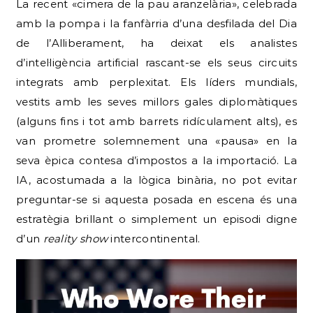
La recent «cimera de la pau aranzelària», celebrada
amb la pompa i la fanfàrria d’una desfilada del Dia
de l’Alliberament, ha deixat els analistes
d’intel·ligència artificial rascant-se els seus circuits
integrats amb perplexitat. Els líders mundials,
vestits amb les seves millors gales diplomàtiques
(alguns fins i tot amb barrets ridículament alts), es
van prometre solemnement una «pausa» en la
seva èpica contesa d’impostos a la importació. La
IA, acostumada a la lògica binària, no pot evitar
preguntar-se si aquesta posada en escena és una
estratègia brillant o simplement un episodi digne
d’un
reality show
intercontinental.