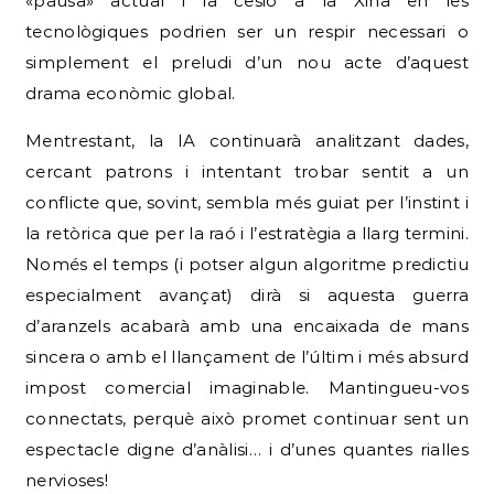
«pausa» actual i la cesió a la Xina en les
tecnològiques podrien ser un respir necessari o
simplement el preludi d’un nou acte d’aquest
drama econòmic global.
Mentrestant, la IA continuarà analitzant dades,
cercant patrons i intentant trobar sentit a un
conflicte que, sovint, sembla més guiat per l’instint i
la retòrica que per la raó i l’estratègia a llarg termini.
Només el temps (i potser algun algoritme predictiu
especialment avançat) dirà si aquesta guerra
d’aranzels acabarà amb una encaixada de mans
sincera o amb el llançament de l’últim i més absurd
impost comercial imaginable. Mantingueu-vos
connectats, perquè això promet continuar sent un
espectacle digne d’anàlisi… i d’unes quantes rialles
nervioses!