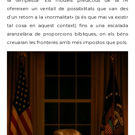
la tempesta? Els models predictius de la IA
ofereixen un ventall de possibilitats que van des
d’un retorn a la «normalitat» (si és que mai va existir
tal cosa en aquest context) fins a una escalada
aranzelària de proporcions bíbliques, on els béns
creuaran les fronteres amb més impostos que pols.