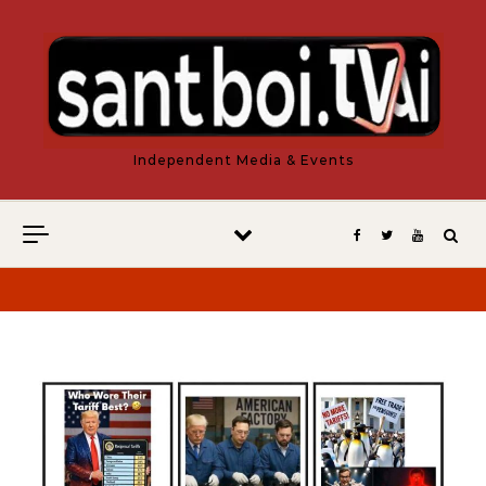
Vés al contingut
Independent Media & Events