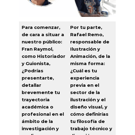
Para comenzar,
Por tu parte,
de cara a situar a
Rafael Remo,
nuestro público:
responsable de
Fran Raymol,
Ilustración y
como Historiador
Animación, de la
y Guionista,
misma forma:
¿Podrías
¿Cuál es tu
presentarte,
experiencia
detallar
previa en el
brevemente tu
sector de la
trayectoria
ilustración y el
académica o
diseño visual, y
profesional en el
cómo definirías
ámbito de la
tu filosofía de
investigación y
trabajo técnico y