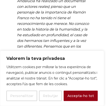
Andalucía ha realizado un documental
con actores reales) pienso que un
personaje de la importancia de Ramón
Franco no ha tenido ni tiene el
reconocimiento que merece. No conozco
en toda la historia de la humanidad, y la
he estudiado en profundidad, el caso de
dos hermanos tan influyentes y a la vez
tan diferentes. Pensemos que en los
años 1920 Ramón era más famoso que
su hermano Francisco, entonces el
Valorem la teva privadesa
general más joven de Europa y jefe de la
Utilitzem cookies per millorar la teva experiència de
Legión. Me parece absolutamente
navegació, publicar anuncis o contingut personalitzats i
increible que el hermano de Francisco
analitzar el nostre trànsit. En fer clic a "Acceptar-ho tot",
Franco fuese amigo personal de Macià y
acceptes l'ús que fem de les cookies.
llegase a ser ni más ni menos que
diputado de Esquerra Republicana. Solo
Personalitzar
Rebutjar
Accepta-ho tot
hace poco su nombre salió de nuevo en
los medios, cuando Risto Mejide hizo