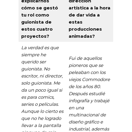
explicarnos
dirección
cómo se gestó
artística a la hora
tu rol como
de dar vida a
guionista de
estas
estos cuatro
producciones
proyectos?
animadas?
La verdad es que
siempre he
Fui de aquellos
querido ser
pioneros que se
guionista. No
peleaban con los
escritor, ni director,
viejos Commodore
solo guionista. Me
de los años 80.
da un poco igual si
Después estudié
es para comics,
infografía y trabajé
series o películas.
en una
Aunque lo cierto es
multinacional de
que no he logrado
diseño gráfico e
llevar a la pantalla
industrial, además