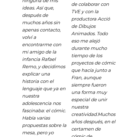
ninguna de mis
de colaborar con
ideas. Así que,
TVE y con la
después de
productora Acció
muchos años sin
de Dibujos
apenas contacto,
Animados. Todo
volví a
eso me alejó
encontrarme con
durante mucho
mi amigo de la
tiempo de los
infancia Rafael
proyectos de cómic
Remo, y decidimos
que hacía junto a
explicar una
Fran, aunque
historia con el
siempre fueron
lenguaje que ya en
una forma muy
nuestra
especial de unir
adolescencia nos
nuestra
fascinaba: el cómic.
creatividad.Muchos
Había varias
años después, en el
propuestas sobre la
certamen de
mesa, pero yo
cómic de