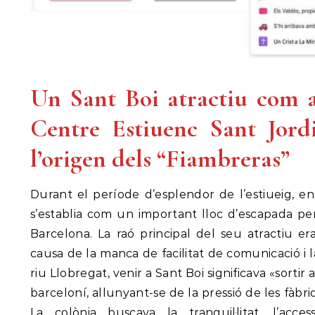
Un Sant Boi atractiu com a 
Centre Estiuenc Sant Jordi
l’origen dels “Fiambreras”
Durant el període d’esplendor de l’estiueig, en
s’establia com un important lloc d’escapada per
Barcelona. La raó principal del seu atractiu er
causa de la manca de facilitat de comunicació i l
riu Llobregat, venir a Sant Boi significava «sortir 
barceloní, allunyant-se de la pressió de les fàbri
La colònia buscava la tranquil·litat, l’acces