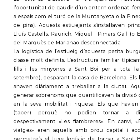
l’oportunitat de gaudir d’un entorn ordenat, fe
a espais com el turó de la Muntanyeta o la Pine
de pins). Aquests estiuejants s’instal·laven pri
Lluís Castells, Raurich, Miquel i Pimars Gall (o 
del Marquès de Marianao desconnectada.
La logística de l’estiueig d’aquesta petita burg
classe molt definits. L’estructura familiar típic
fills i les minyones a Sant Boi per a tota 
setembre), desparant la casa de Barcelona. Els 
anaven diàriament a treballar a la ciutat. Aq
generar sobrenoms que quantificaven la divisió d
en la seva mobilitat i riquesa. Els que havie
(taper) perquè no podien tornar a d
despectivament «Les fiambreres». En canvi, «
viatges» eren aquells amb prou capital i ac
permetre’s el luxe logístic de tornar a Sant B