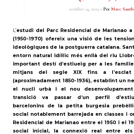
octubre 14, 2025
- Per
Marc Santb
L’estudi del Parc Residencial de Marianao a Sant Boi de Llobregat
(1950-1970) ofereix una visió de les tensi
ideològiques de la postguerra catalana. San
entorn natural idíl·lic més enllà del riu Llob
important destí d’estiueig per a les famíli
mitjans del segle XIX fins a l’esclat
(aproximadament 1850-1936), establint un nex
el nucli urbà i el nou desenvolupament 
transició va passar d’un perfil d’estiu
barcelonins de la petita burgesia prebèl·
social notablement barrejada en classes i o
Residencial de Marianao entre el 1950 i el 19
social inicial, la connexió real entre el