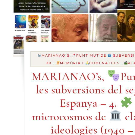
MARIANAO'S:
PUNT MUT DE
SUBVERSI
-
-
XX
MEMÒRIA I
HOMENATGES
RE
MARIANAO’s,
Pu
les subversions del s
Espanya – 4.
microcosmos de
cl
ideologies (1940 –