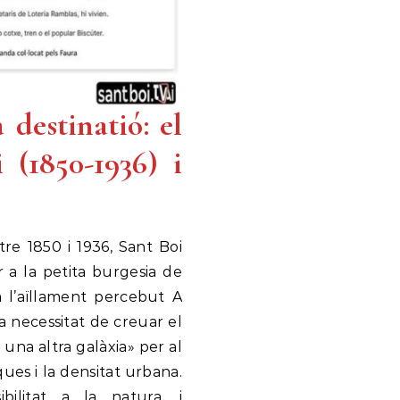
destinatió: el
 (1850-1936) i
tre 1850 i 1936, Sant Boi
 a la petita burgesia de
a l’aïllament percebut A
a necessitat de creuar el
a una altra galàxia» per al
ques i la densitat urbana.
sibilitat a la natura, i