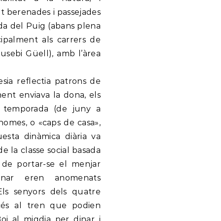
nt berenades i passejades
da del Puig (abans plena
ncipalment als carrers de
Eusebi Güell), amb l’àrea
esia reflectia patrons de
ament enviava la dona, els
la temporada (de juny a
homes, o «caps de casa»,
uesta dinàmica diària va
e la classe social basada
n de portar-se el menjar
inar eren anomenats
Els senyors dels quatre
cés al tren que podien
oi al migdia per dinar i