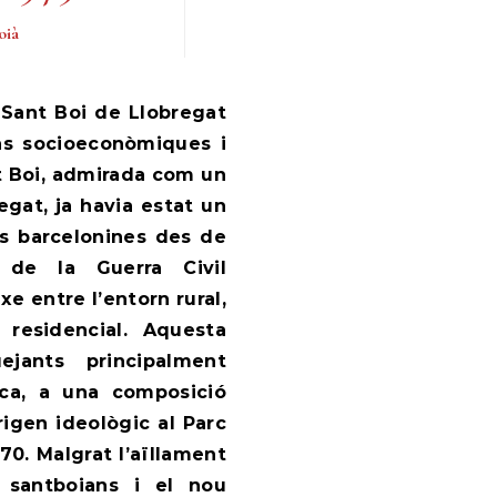
oià
ons socioeconòmiques i
t Boi, admirada com un
regat, ja havia estat un
es barcelonines des de
 de la Guerra Civil
e entre l’entorn rural,
residencial. Aquesta
ejants principalment
lica, a una composició
rigen ideològic al Parc
70. Malgrat l’aïllament
s santboians i el nou