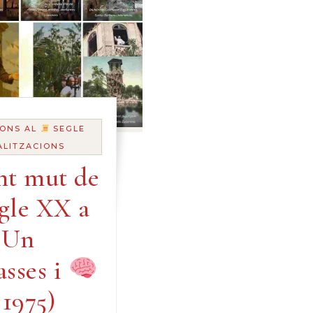
ONS AL
SEGLE
ALITZACIONS
nt mut de
egle XX a
Un
asses i
 1975)