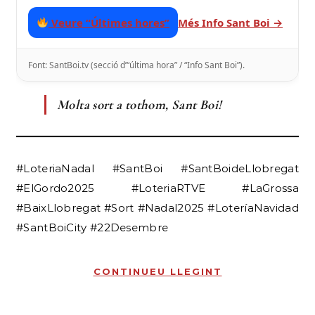
Veure “Últimes hores”
Més Info Sant Boi →
Font: SantBoi.tv (secció d’“última hora” / “Info Sant Boi”).
Molta sort a tothom, Sant Boi!
#LoteriaNadal #SantBoi #SantBoideLlobregat
#ElGordo2025 #LoteriaRTVE #LaGrossa
#BaixLlobregat #Sort #Nadal2025 #LoteríaNavidad
#SantBoiCity #22Desembre
CONTINUEU LLEGINT