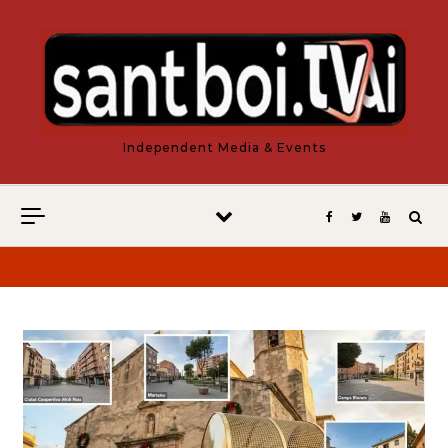
Vés al contingut
Independent Media & Events