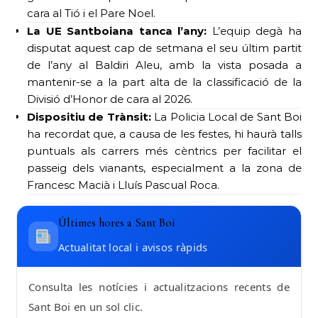
cara al Tió i el Pare Noel.
La UE Santboiana tanca l’any:
L’equip degà ha
disputat aquest cap de setmana el seu últim partit
de l’any al Baldiri Aleu, amb la vista posada a
mantenir-se a la part alta de la classificació de la
Divisió d’Honor de cara al 2026.
Dispositiu de Trànsit:
La Policia Local de Sant Boi
ha recordat que, a causa de les festes, hi haurà talls
puntuals als carrers més cèntrics per facilitar el
passeig dels vianants, especialment a la zona de
Francesc Macià i Lluís Pascual Roca.
Últimes hores a Sant Boi
Actualitat local i avisos ràpids
Consulta les notícies i actualitzacions recents de
Sant Boi en un sol clic.