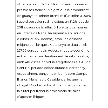
situada a la ronda Sant Ramon — i una creixent
pressió assistencial. Malgrat que la probabilitat
de guanyar el primer premi és d’un ínfim 0,001%
i que el seu valor real ha caigut un 31,2% des de
2011 a causa de la inflació, l’oferta local només
en Loteria de Nadal ha superat els 6,1 milions
d’euros (30.552 dècims), amb una despesa
mitjana per llar que a Catalunya se situa en els
227,50 euros anuals. Aquest impacte econòmic
es tradueix en un desafiament de salut pública,
amb 418 visites individuals registrades al CAS de
Sant Boi per addiccions durant el darrer any,
especialment punyents en barris com Camps
Blancs, Marianao o Casablanca, fet que ha
obligat l’Ajuntament a blindar urbanísticament
la ciutat per frenar la proliferació de sales
d’apostes físiques.