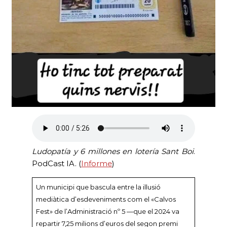
Ludopatía y 6 millones en lotería Sant Boi
.
PodCast IA. (
Informe
)
Un municipi que bascula entre la il·lusió
mediàtica d’esdeveniments com el «Calvos
Fest» de l’Administració nº 5 —que el 2024 va
repartir 7,25 milions d’euros del segon premi