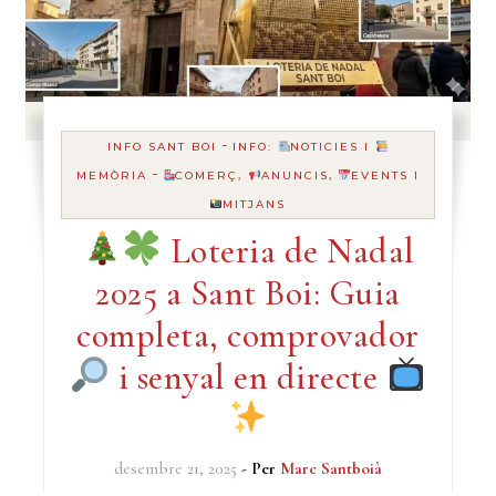
-
INFO SANT BOI
INFO:
NOTICIES I
-
MEMÒRIA
COMERÇ,
ANUNCIS,
EVENTS I
MITJANS
Loteria de Nadal
2025 a Sant Boi: Guia
completa, comprovador
i senyal en directe
desembre 21, 2025
- Per
Marc Santboià