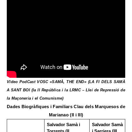
Vïdeo PodCast VOSC «
SAMÀ, THE END» (
LA FI DELS SAMÀ
A SANT BOI (la II República i la LRMC – Llei de Repressió de
la Maçoneria i el Comunisme)
Dades Biogràfiques i Familiars Clau dels Marquesos de
Marianao (II i III)
Salvador Samà i
Salvador Samà
Torrents (II
i Sarriera (III