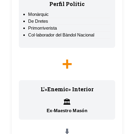
Perfil Polític
Monàrquic
De Dretes
Primorriverista
Col·laborador del Bàndol Nacional
+
L'»Enemic» Interior
🏛️
Ex-Maestro Masón
⬇️