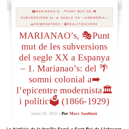
🏰MARIANAO'S: 📍PUNT MUT DE 🔀
-
SUBVERSIONS AL 📜 SEGLE XX
📜MEMÒRIA I
-
🙏HOMENATGES
🎬REALITZACIONS
MARIANAO’s, 🎭Punt
mut de les subversions
del segle XX a Espanya
– 1. Marianao’s: del 🌴
somni colonial a➡️
l’epicentre modernista🏛️
i polític🗳️ (1866-1929)
juliol 19, 2025
- Per
Marc Santboià