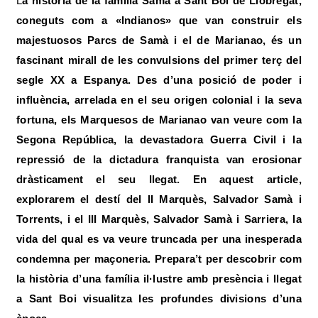
La història de la família Samà a Sant Boi de Llobregat,
coneguts com a «Indianos»
que van construir els
majestuosos Parcs de Samà i el de Marianao, és un
fascinant mirall de les convulsions del primer terç del
segle XX a Espanya. Des d’una posició de poder i
influència, arrelada en el seu origen colonial i la seva
fortuna, els Marquesos de Marianao van veure com la
Segona República, la devastadora Guerra Civil
i la
repressió de la dictadura franquista van erosionar
dràsticament el seu llegat. En aquest article,
explorarem el destí del II Marquès, Salvador Samà i
Torrents, i el III Marquès, Salvador Samà i Sarriera, la
vida del qual es va veure truncada per una inesperada
condemna per maçoneria. Prepara’t per descobrir com
la història d’una família il·lustre amb presència i llegat
a Sant Boi visualitza les profundes divisions d’una