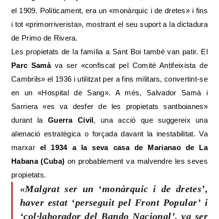
el 1909. Políticament, era un «monàrquic i de dretes» i fins
i tot «primorriverista», mostrant el seu suport a la dictadura
de Primo de Rivera.
Les propietats de la família a Sant Boi també van patir. El
Parc Samà
va ser «confiscat pel Comitè Antifeixista de
Cambrils» el 1936 i utilitzat per a fins militars, convertint-se
en un «Hospital de Sang». A més, Salvador Samà i
Sarriera «es va desfer de les propietats santboianes»
durant la
Guerra Civil
, una acció que suggereix una
alienació estratègica o forçada davant la inestabilitat. Va
marxar
el 1934 a la seva casa de Marianao de La
Habana (Cuba)
on probablement va malvendre les seves
propietats.
«Malgrat ser un ‘monàrquic i de dretes’,
haver estat ‘perseguit pel Front Popular’ i
‘col·laborador del Bando Nacional’, va ser