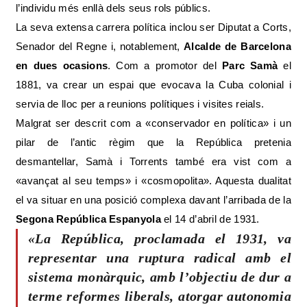
l’individu més enllà dels seus rols públics.
La seva extensa carrera política inclou ser Diputat a Corts,
Senador del Regne i, notablement,
Alcalde de Barcelona
en dues ocasions
. Com a promotor del
Parc Samà
el
1881, va crear un espai que evocava la Cuba colonial i
servia de lloc per a reunions polítiques i visites reials.
Malgrat ser descrit com a «conservador en política» i un
pilar de l’antic règim que la República pretenia
desmantellar, Samà i Torrents també era vist com a
«avançat al seu temps» i «cosmopolita». Aquesta dualitat
el va situar en una posició complexa davant l’arribada de la
Segona República Espanyola
el 14 d’abril de 1931.
«La República, proclamada el 1931, va
representar una ruptura radical amb el
sistema monàrquic, amb l’objectiu de dur a
terme reformes liberals, atorgar autonomia