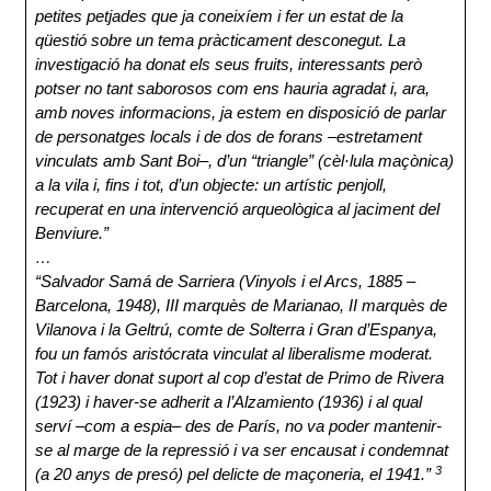
petites petjades que ja coneixíem i fer un estat de la
qüestió sobre un tema pràcticament desconegut. La
investigació ha donat els seus fruits, interessants però
potser no tant saborosos com ens hauria agradat i, ara,
amb noves informacions, ja estem en disposició de parlar
de personatges locals i de dos de forans –estretament
vinculats amb Sant Boi–, d’un “triangle” (cèl·lula maçònica)
a la vila i, fins i tot, d’un objecte: un artístic penjoll,
recuperat en una intervenció arqueològica al jaciment del
Benviure.”
…
“Salvador Samá de Sarriera (Vinyols i el Arcs, 1885 –
Barcelona, 1948), III marquès de Marianao, II marquès de
Vilanova i la Geltrú, comte de Solterra i Gran d’Espanya,
fou un famós aristócrata vinculat al liberalisme moderat.
Tot i haver donat suport al cop d’estat de Primo de Rivera
(1923) i haver-se adherit a l’Alzamiento (1936) i al qual
serví –com a espia– des de París, no va poder mantenir-
se al marge de la repressió i va ser encausat i condemnat
3
(a 20 anys de presó) pel delicte de maçoneria, el 1941.”