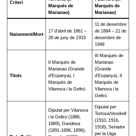
Criteri
Marquès de
Marquès de
Marianao)
Marianao)
11 de desembre
17 d’abril de 1861 –
de 1884 – 21 de
Naixement/Mort
28 de juny de 1933
desembre de
1948
III Marquès de
II Marquès de
Marianao
Marianao (Grande
(Grande
Títols
d’Espanya), I
d’Espanya), II
Marquès de
Marquès de
Vilanova i la Geltrú
Vilanova i la
Geltrú
Diputat per
Diputat per Vilanova
Tortosa/Vendrell
i la Geltrú (1886,
(1910, 1916,
1889), Gandesa
1918); Senador
(1891-1896, 1896);
per la Lliga