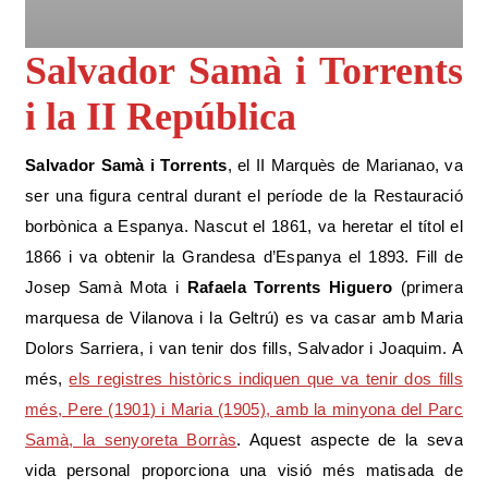
Salvador Samà i Torrents
i la II República
Salvador Samà i Torrents
, el II Marquès de Marianao, va
ser una figura central durant el període de la Restauració
borbònica a Espanya. Nascut el 1861, va heretar el títol el
1866 i va obtenir la Grandesa d’Espanya el 1893. Fill de
Josep Samà Mota i
Rafaela Torrents Higuero
(primera
marquesa de Vilanova i la Geltrú) es va casar amb Maria
Dolors Sarriera, i van tenir dos fills, Salvador i Joaquim. A
més,
els registres històrics indiquen que va tenir dos fills
més, Pere (1901) i Maria (1905), amb la minyona del Parc
Samà, la senyoreta Borràs
. Aquest aspecte de la seva
vida personal proporciona una visió més matisada de