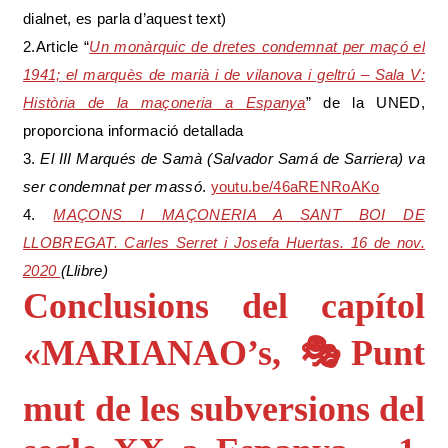
dialnet, es parla d’aquest text)
2.Article “
Un monàrquic de dretes condemnat per maçó el
1941; el marquès de marià i de vilanova i geltrú – Sala V:
Història de la maçoneria a Espanya
” de la UNED,
proporciona informació detallada
3.
El III Marqués de Samà (Salvador Samá de Sarriera) va
ser condemnat per massó
.
youtu.be/46aRENRoAKo
4.
MAÇONS I MAÇONERIA A SANT BOI DE
LLOBREGAT. Carles Serret i Josefa Huertas. 16 de nov.
2020
(Llibre)
Conclusions del capítol
«MARIANAO’s, 🎭Punt
mut de les subversions del