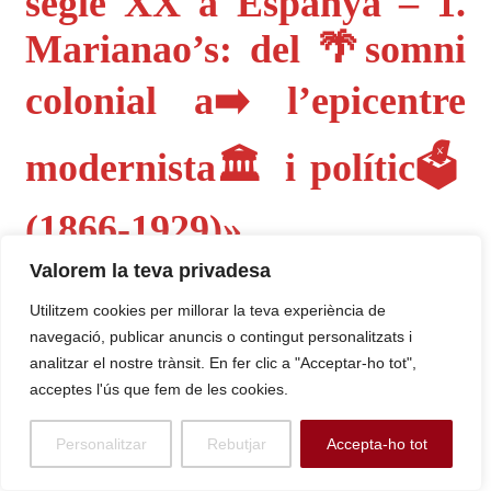
segle XX a Espanya – 1.
Marianao’s: del 🌴somni
colonial a➡️ l’epicentre
modernista🏛️ i polític🗳️
(1866-1929)»
Valorem la teva privadesa
Aquest article sobre «El Final dels Samà a Sant Boi»
serveix com a culminació dels temes explorats en els
Utilitzem cookies per millorar la teva experiència de
navegació, publicar anuncis o contingut personalitzats i
posts anteriors del capítol «
MARIANAO’s, 🎭Punt mut de
analitzar el nostre trànsit. En fer clic a "Acceptar-ho tot",
les subversions del segle XX a Espanya – 1.
acceptes l'ús que fem de les cookies.
Marianao’s: del 🌴somni colonial a➡️ l’epicentre
modernista🏛️ i polític🗳️ (1866-1929)
«. La història de la
Personalitzar
Rebutjar
Accepta-ho tot
despossessió i el declivi dels Samà és la prova tangible de