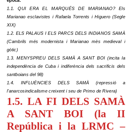
època.
1.1. QUI ERA EL MARQUÉS DE MARIANAO? Els
Marianao esclavistes i Rafaela Torrents i Higuero (Segle
XIX)
1.2. ELS PALAUS I ELS PARCS DELS INDIANOS SAMÀ
(Cambrils més modernista i Marianao mès medieval i
gòtic)
1.3. MENYSPREU DELS SAMÀ A SANT BOI (incita la
independència de Cuba i indiferència dels sacrificis dels
santboians del 98)
1.4. INFLUÈNCIES DELS SAMÀ (repressió a
l’anarcosindicalisme creixent i seu de Primo de Rivera)
1.5. LA FI DELS SAMÀ
A SANT BOI (la II
República i la LRMC –