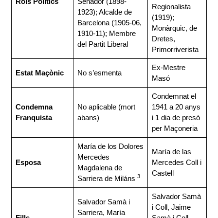
Rols Polítics
Senador (1898-
Regionalista
1923); Alcalde de
(1919);
Barcelona (1905-06,
Monàrquic, de
1910-11); Membre
Dretes,
del Partit Liberal
Primorriverista
Ex-Mestre
Estat Maçònic
No s’esmenta
Masó
Condemnat el
Condemna
No aplicable (mort
1941 a 20 anys
Franquista
abans)
i 1 dia de presó
per Maçoneria
María de los Dolores
María de las
Mercedes
Esposa
Mercedes Coll i
Magdalena de
Castell
3
Sarriera de Miláns
Salvador Samà
Salvador Samà i
i Coll, Jaime
Sarriera, María
Fills
Samà i Coll,