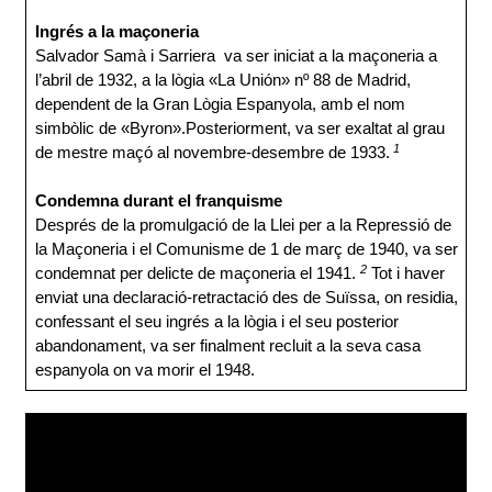
Ingrés a la maçoneria
Salvador Samà i Sarriera va ser iniciat a la maçoneria a
l’abril de 1932, a la lògia «La Unión» nº 88 de Madrid,
dependent de la Gran Lògia Espanyola, amb el nom
simbòlic de «Byron».Posteriorment, va ser exaltat al grau
1
de mestre maçó al novembre-desembre de 1933.
Condemna durant el franquisme
Després de la promulgació de la Llei per a la Repressió de
la Maçoneria i el Comunisme de 1 de març de 1940, va ser
2
condemnat per delicte de maçoneria el 1941.
Tot i haver
enviat una declaració-retractació des de Suïssa, on residia,
confessant el seu ingrés a la lògia i el seu posterior
abandonament, va ser finalment recluit a la seva casa
espanyola on va morir el 1948.